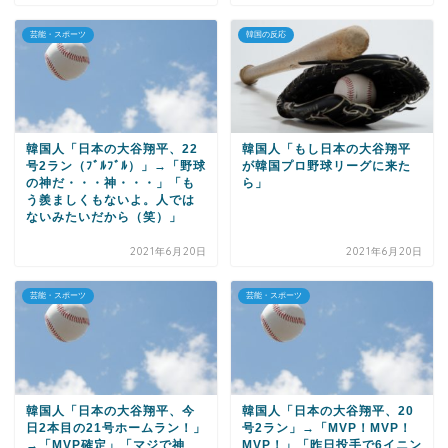
芸能・スポーツ
韓国の反応
韓国人「日本の大谷翔平、22
韓国人「もし日本の大谷翔平
号2ラン（ﾌﾞﾙﾌﾞﾙ）」→「野球
が韓国プロ野球リーグに来た
の神だ・・・神・・・」「も
ら」
う羨ましくもないよ。人では
ないみたいだから（笑）」
2021年6月20日
2021年6月20日
芸能・スポーツ
芸能・スポーツ
韓国人「日本の大谷翔平、今
韓国人「日本の大谷翔平、20
日2本目の21号ホームラン！」
号2ラン」→「MVP！MVP！
→「MVP確定」「マジで神
MVP！」「昨日投手で6イニン