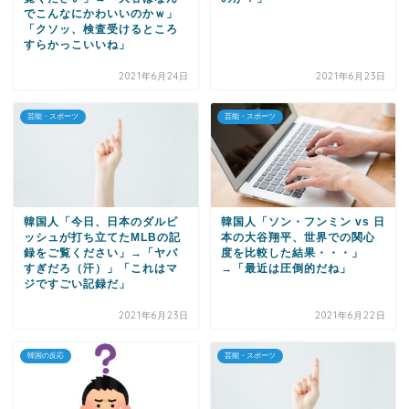
でこんなにかわいいのかｗ」
「クソッ、検査受けるところ
すらかっこいいね」
2021年6月24日
2021年6月23日
芸能・スポーツ
芸能・スポーツ
韓国人「今日、日本のダルビ
韓国人「ソン・フンミン vs 日
ッシュが打ち立てたMLBの記
本の大谷翔平、世界での関心
録をご覧ください」→「ヤバ
度を比較した結果・・・」
すぎだろ（汗）」「これはマ
→「最近は圧倒的だね」
ジですごい記録だ」
2021年6月23日
2021年6月22日
韓国の反応
芸能・スポーツ