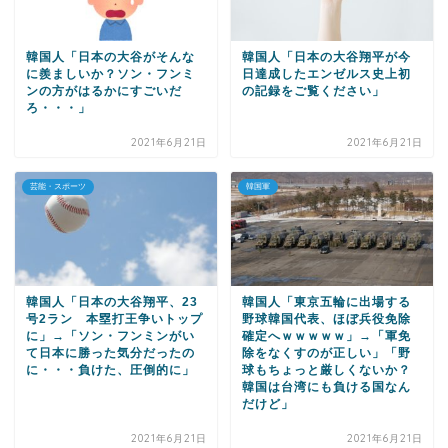
韓国人「日本の大谷がそんな
韓国人「日本の大谷翔平が今
に羨ましいか？ソン・フンミ
日達成したエンゼルス史上初
ンの方がはるかにすごいだ
の記録をご覧ください」
ろ・・・」
2021年6月21日
2021年6月21日
芸能・スポーツ
韓国軍
韓国人「日本の大谷翔平、23
韓国人「東京五輪に出場する
号2ラン 本塁打王争いトップ
野球韓国代表、ほぼ兵役免除
に」→「ソン・フンミンがい
確定へｗｗｗｗｗ」→「軍免
て日本に勝った気分だったの
除をなくすのが正しい」「野
に・・・負けた、圧倒的に」
球もちょっと厳しくないか？
韓国は台湾にも負ける国なん
だけど」
2021年6月21日
2021年6月21日