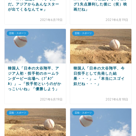
だ。アジアからあんなスター
グ1失点勝利した後に（笑）映
が出てくるなんてｗ」
画だね」
2021年6月19日
2021年6月19日
芸能・スポーツ
芸能・スポーツ
韓国人「日本の大谷翔平、ア
韓国人「日本の大谷翔平、今
ジア人初・投手初のホームラ
日投手として先発した結
ンダービー出場へ（ﾌﾞﾙﾌﾞ
果・・・」→「本当にスゴイ
ﾙ）」→「投手初というのがか
奴だね・・・」
っこいいね」「優勝しよう」
2021年6月19日
2021年6月18日
芸能・スポーツ
芸能・スポーツ