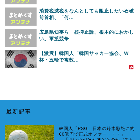
消費税減税をなんとしても阻止したい石破
前首相、「何...
広島県知事ら「核抑止論、根本的におかし
い。軍拡競争...
【激震】韓国人「韓国サッカー協会、W
杯・五輪で複数...
最新記事
韓国人「PSG、日本の鈴木彩艶に約
60億円で正式オファー・・・」
→「あいつがそれほどなのか（ﾌﾞﾙ