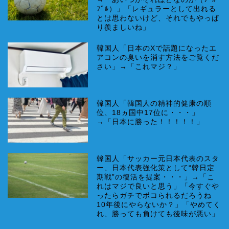
ﾌﾞﾙ）」「レギュラーとして出れる
とは思わないけど、それでもやっぱ
り羨ましいね」
韓国人「日本のXで話題になったエ
アコンの臭いを消す方法をご覧くだ
さい」→「これマジ？」
韓国人「韓国人の精神的健康の順
位、18ヵ国中17位に・・・」
→「日本に勝った！！！！！」
韓国人「サッカー元日本代表のスタ
ー、日本代表強化策として“韓日定
期戦”の復活を提案・・・」→「こ
れはマジで良いと思う」「今すぐや
ったらガチでボコられるだろうね
10年後にやらないか？」「やめてく
れ、勝っても負けても後味が悪い」