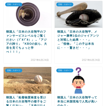
芸能・スポーツ
芸能・スポーツ
韓国人「日本の大谷翔平のフ
韓国人「日本の大谷翔平、メ
ァンサービスレベルをご覧く
ジャー勝率1位のジャイアンツ
ださい（ﾌﾞﾙﾌﾞﾙ）」→「アジ
と対戦した結果・・・」
アの誇り」「KBOの奴ら、大
→「怪物」「この子は本当
谷を見てちょっと学
に・・・驚きだ・・・」
べ！！！」
2021年6月24日
2021年6月24日
芸能・スポーツ
芸能・スポーツ
韓国人「粘着物質検査を受け
韓国人「日本の大谷翔平って
る日本の大谷翔平の様子をご
本当に米国現地で人気が高い
覧ください」→「大谷はなん
のか？」