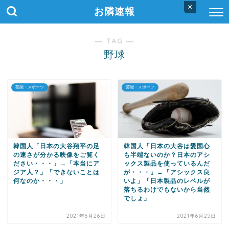
×
お隣速報
― TAG ―
野球
芸能・スポーツ
芸能・スポーツ
韓国人「日本の大谷翔平の足
韓国人「日本の大谷は愛国心
の速さが分かる映像をご覧く
も半端ないのか？日本のアシ
ださい・・・」→「本当にア
ックス製品を使っているんだ
ジア人？」「できないことは
が・・・」→「アシックス良
何なのか・・・」
いよ」「日本製品のレベルが
落ちるわけでもないから当然
でしょ」
2021年6月26日
2021年6月25日