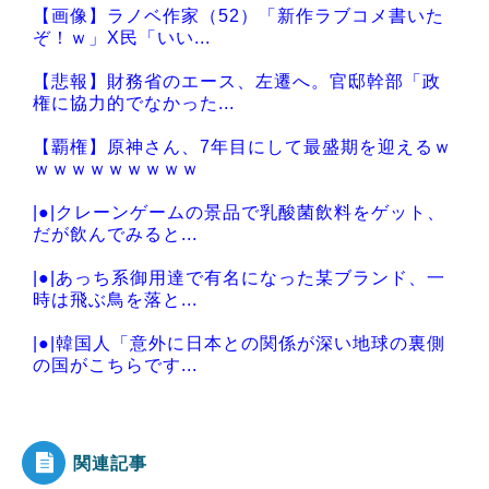
【画像】ラノベ作家（52）「新作ラブコメ書いた
ぞ！ｗ」X民「いい...
【悲報】財務省のエース、左遷へ。官邸幹部「政
権に協力的でなかった...
【覇権】原神さん、7年目にして最盛期を迎えるｗ
ｗｗｗｗｗｗｗｗｗ
|●|クレーンゲームの景品で乳酸菌飲料をゲット、
だが飲んでみると...
|●|あっち系御用達で有名になった某ブランド、一
時は飛ぶ鳥を落と...
|●|韓国人「意外に日本との関係が深い地球の裏側
の国がこちらです...
|●|【聯合ニュース】 韓国サッカー協会 2011～
12年に国際...
関連記事