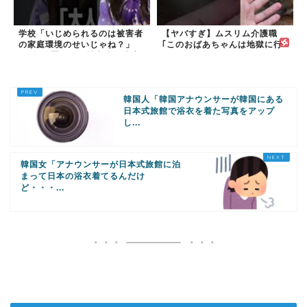
学校「いじめられるのは被害者
【ヤバすぎ】ムスリム介護職
の家庭環境のせいじゃね？」
｢このおばあちゃんは地獄に行
→2年放置いじめ被害者が適応
く｣
障害に...未だに加...
韓国人「韓国アナウンサーが韓国にある
日本式旅館で浴衣を着た写真をアップ
し...
韓国女「アナウンサーが日本式旅館に泊
まって日本の浴衣着てるんだけ
ど・・・...