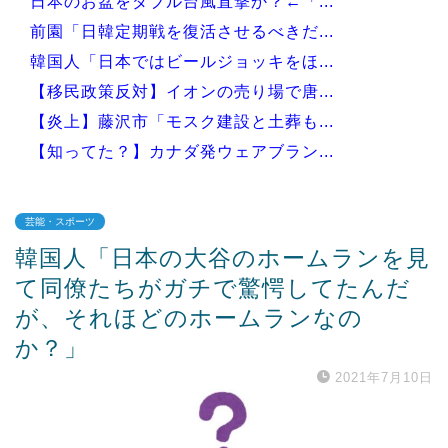
日本のお盆をダブル台風直撃か？←「...
前園「日韓定期戦を復活させるべきだ...
韓国人「日本ではビールジョッキをほ...
【移民政策反対】イオンの売り場で唐...
【炎上】藤沢市「モスク建設と土葬も...
【知ってた？】カナダ発ウェアブラン...
芸能・スポーツ
韓国人「日本の大谷のホームランを見
Powered by livedoor 相互RSS
て同僚たちがガチで驚愕してたんだ
が、それほどのホームランなの
か？」
2021年7月10日