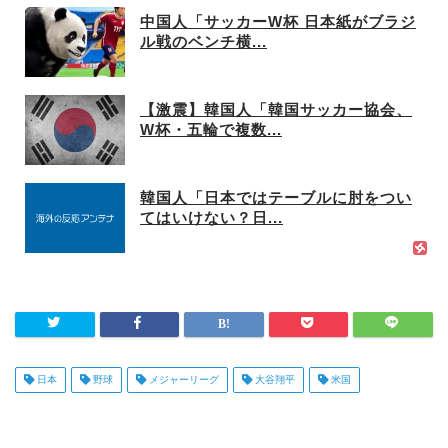
中国人「サッカーW杯 日本紙がブラジ
ル戦のベンチ横...
【激震】韓国人「韓国サッカー協会、
W杯・五輪で複数...
韓国人「日本ではテーブルに肘をつい
てはいけない？日...
日本
野球
メジャーリーグ
大谷翔平
米国