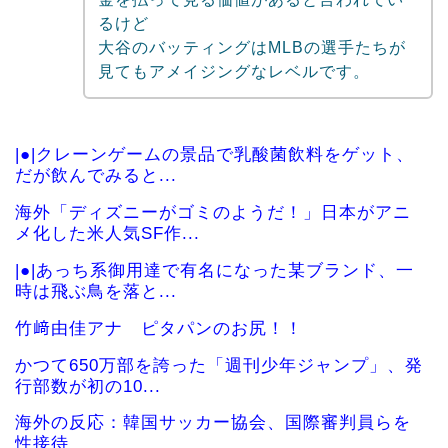
るけど
大谷のバッティングはMLBの選手たちが
見てもアメイジングなレベルです。
|●|クレーンゲームの景品で乳酸菌飲料をゲット、
だが飲んでみると...
海外「ディズニーがゴミのようだ！」日本がアニ
メ化した米人気SF作...
|●|あっち系御用達で有名になった某ブランド、一
時は飛ぶ鳥を落と...
竹﨑由佳アナ ピタパンのお尻！！
かつて650万部を誇った「週刊少年ジャンプ」、発
行部数が初の10...
海外の反応：韓国サッカー協会、国際審判員らを
性接待