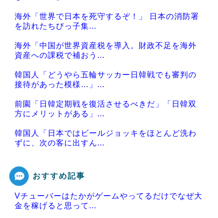
海外「世界で日本を死守するぞ！」 日本の消防署
を訪れたちびっ子集...
海外「中国が世界資産税を導入。財政不足を海外
資産への課税で補おう...
韓国人「どうやら五輪サッカー日韓戦でも審判の
接待があった模様…」...
前園「日韓定期戦を復活させるべきだ」「日韓双
方にメリットがある」...
韓国人「日本ではビールジョッキをほとんど洗わ
ずに、次の客に出すん...
おすすめ記事
Vチューバーはたかがゲームやってるだけでなぜ大
Powered by livedoor 相互RSS
金を稼げると思って...