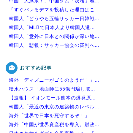
中国「大洪水！」中国ダム「決壊」地...
「すぐバレるデマを投稿した理由はこ...
韓国人「どうやら五輪サッカー日韓戦...
韓国人「MLBで日本人より韓国人選...
韓国人「意外に日本との関係が深い地...
韓国人「悲報：サッカー協会の審判へ...
韓国、サッカーW杯予選で審判を性●...
おすすめ記事
海外「ディズニーがゴミのようだ！」...
Powered by livedoor 相互RSS
積水ハウス「地面師に55億円騙し取...
【速報】 イオンモール熊本の爆発原...
韓国人「最近の東京の建築物のレベル...
海外「世界で日本を死守するぞ！」 ...
海外「中国が世界資産税を導入。財政...