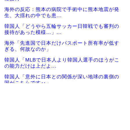
海外の反応：熊本の病院で手術中に熊本地震が発
生、大揺れの中でも患...
韓国人「どうやら五輪サッカー日韓戦でも審判の
接待があった模様…」...
海外「先進国で日本だけパスポート所有率が低す
ぎる、何故なのか」
韓国人「MLBで日本人より韓国人選手のほうがこ
の能力だけは上だよ...
韓国人「意外に日本との関係が深い地球の裏側の
国がこちらです‥」→...
韓国人「悲報：サッカー協会の審判への性接待が
事実の場合、国際試合...
韓国、サッカーW杯予選で審判を性●接待して買収
していたことが判明...
海外「さすが日本！」日本の医療従事者の倫理観