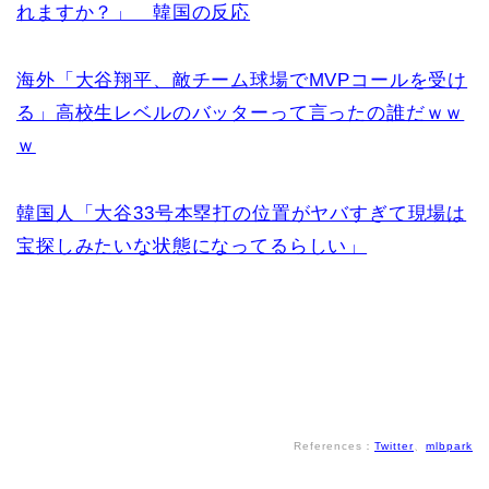
れますか？」 韓国の反応
海外「大谷翔平、敵チーム球場でMVPコールを受け
る」高校生レベルのバッターって言ったの誰だｗｗ
ｗ
韓国人「大谷33号本塁打の位置がヤバすぎて現場は
宝探しみたいな状態になってるらしい」
References：
Twitter
、
mlbpark