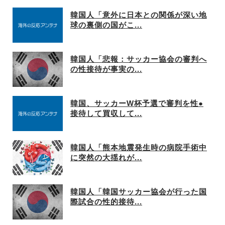
韓国人「意外に日本との関係が深い地
球の裏側の国がこ...
韓国人「悲報：サッカー協会の審判へ
の性接待が事実の...
韓国、サッカーW杯予選で審判を性●
接待して買収して...
韓国人「熊本地震発生時の病院手術中
に突然の大揺れが...
韓国人「韓国サッカー協会が行った国
際試合の性的接待...