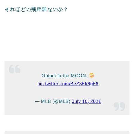
それほどの飛距離なのか？
Ohtani to the MOON.
pic.twitter.com/BeZ3Ek9gF6
— MLB (@MLB)
July 10, 2021