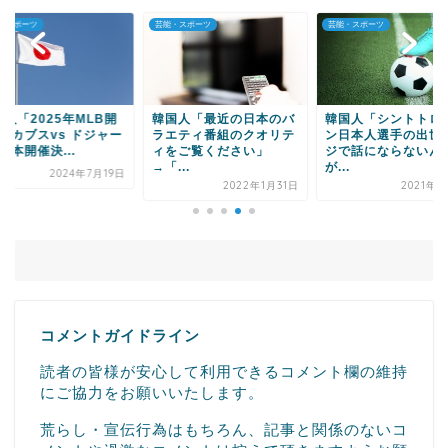
・スポーツ
芸能・スポーツ
芸能・スポーツ
Powered by livedoor 相互RSS
人「2025年MLB開
韓国人「最近の日本のバ
韓国人「シントトロ
戦“カブスvs ドジャー
ラエティ番組のクオリテ
ン日本人選手の出世
日本開催決...
ィをご覧ください」
ジで話にならないん
→「...
が...
2024年7月19日
2022年1月31日
2021年9
コメントガイドライン
読者の皆様が安心して利用できるコメント欄の維持
にご協力をお願いいたします。
荒らし・宣伝行為はもちろん、記事と関係のないコ