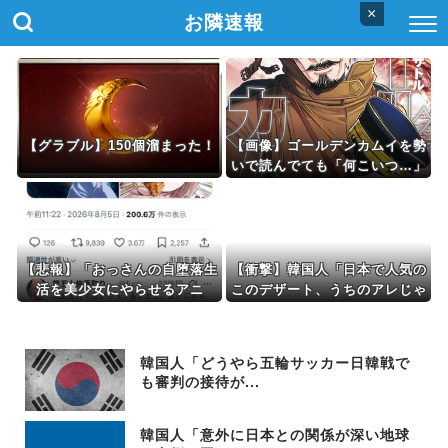
×
お隣速報
【グラブル】150個溜まった！
【画像】ゴールデンカムイを勢
いで読んでても「何こいつ…」
ってなるシーンｗｗｗｗ
【悲報】「おっさんの自堕落生
【衝撃】韓国人「日本で人気の
活を美少女にやらせるアニ
このデザート、うちのアレじゃ
メ」、増えすぎてフェミにバレ
ん」
るｗｗｗｗ
韓国人「どうやら五輪サッカー日韓戦で
も審判の接待が...
韓国人「意外に日本との関係が深い地球