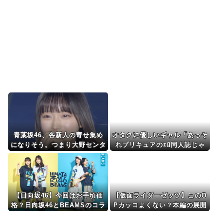
の高さに海外が超感動
海外「2002年も審判を買収したのか！」韓国サッ
カー協会による国...
Powered by livedoor 相互RSS
青葉坂46、各新人の寄せ集め
オタクに優しいギャル「あっそ
になりそう。つまり大野センタ
れプリキュアのｴﾛ同人誌じゃ
ーだな
んww♡」
【日向坂46】今回はお手頃価
【仮面ライダーゼッツ】このO
格？日向坂46とBEAMSのコラ
Pカッコよくない？本編の展開
ボが決定！！
ちゃんと反映してて完成度高い