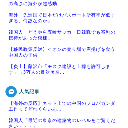
の高さに海外が超感動
海外「先進国で日本だけパスポート所有率が低す
ぎる、何故なのか」
韓国人「どうやら五輪サッカー日韓戦でも審判の
接待があった模様…」...
【移民政策反対】イオンの売り場で唐揚げを食う
中国人の子供
【炎上】藤沢市「モスク建設と土葬も許可しま
す」→3万人の反対署名...
人気記事
【海外の反応】ネット上での中国のプロパガンダ
Powered by livedoor 相互RSS
工作ってどれくらいあ...
韓国人「最近の東京の建築物のレベルをご覧くだ
さい・・・」