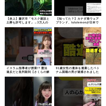
【炎上】藤沢市「モスク建設と
【知ってた？】カナダ発ウェア
土葬も許可します」→3万人の
ブランド、lululemonが日本で
反対署名も却下
オープン→店名は日本差別から
できた？
イスラム指導者が授業!? 憲法
91歳女性の遺体を遺棄したベト
違反だと批判殺到【さくらの解
ナム国籍の男が逮捕されました
説】
#移民 #外国人