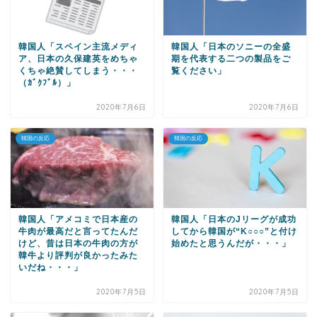
韓国人「スペイン主流メディ
韓国人「日本のソニーの全盛
ア、日本の久保建英をめちゃ
期を代表する二つの製品をご
くちゃ絶賛してしまう・・・
覧ください」
（ｶﾞｸﾌﾞﾙ）」
2020年7月6日
2020年7月6日
韓国の反応
韓国の反応
韓国人「アメコミで日本産の
韓国人「日本のJリーグが成功
牛肉が最高だと言ってたんだ
してから韓国が“K○○○”と付け
けど、昔は日本の牛肉の方が
始めたと思うんだが・・・」
韓牛より評判が良かったみた
いだね・・・」
2020年7月5日
2020年7月5日