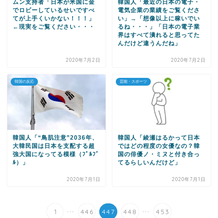
ムン支持者「日本が米国に金
韓国人「最近の日本の電子・
でロビーしているせいですべ
電気企業の業績をご覧くださ
てが上手くいかない！！！」
い」→「想像以上に稼いでい
←現実をご覧ください・・・
るね・・・」「日本の電子業
界はすべて潰れると思ってた
んだけど違うんだね」
2020年7月2日
2020年7月2日
韓国の反応
芸能・スポーツ
韓国人「“鳥肌注意”2036年、
韓国人「綾瀬はるかって日本
大韓民国は日本を支配する超
ではどの程度の女優なの？韓
強大国になってる模様（ﾌﾞﾙﾌﾞ
国の俳優ノ・ミヌと付き合っ
ﾙ）」
てるらしいんだけど」
2020年7月1日
2020年7月1日
...
...
1
446
447
448
453