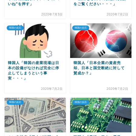
いね”を押す」
をご覧ください・・・」
2020年7月3日
2020年7月2日
韓国の反応
韓国の反応
韓国人「韓国の産業現場は日
韓国人「日本企業の資産売
本の設備がなければ完全に停
却、日本と国交断絶に対して
止してしまうという事
賛成か？」
実・・・」
2020年7月2日
2020年7月2日
韓国の反応
韓国の反応