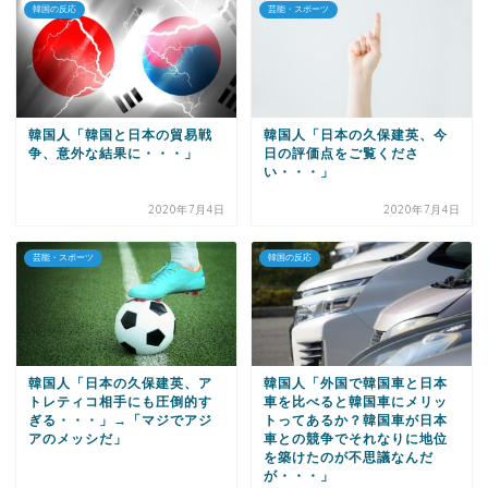
韓国の反応
芸能・スポーツ
韓国人「韓国と日本の貿易戦
韓国人「日本の久保建英、今
争、意外な結果に・・・」
日の評価点をご覧くださ
い・・・」
2020年7月4日
2020年7月4日
芸能・スポーツ
韓国の反応
韓国人「日本の久保建英、ア
韓国人「外国で韓国車と日本
トレティコ相手にも圧倒的す
車を比べると韓国車にメリッ
ぎる・・・」→「マジでアジ
トってあるか？韓国車が日本
アのメッシだ」
車との競争でそれなりに地位
を築けたのが不思議なんだ
が・・・」