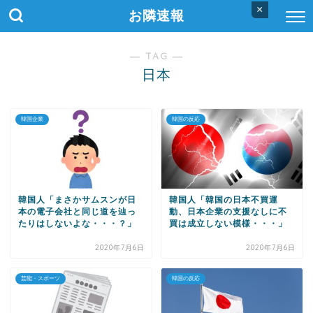
×
お隣速報
― TAG ―
日本
韓国企業
韓国の反応
韓国人「まさかサムスンが日
韓国人「韓国の日本不買運
本の電子会社と同じ道を辿っ
動、日本企業の支援なしに不
たりはしないよな・・・？」
買は成立しない模様・・・」
2020年7月6日
2020年7月6日
芸能・スポーツ
韓国の反応