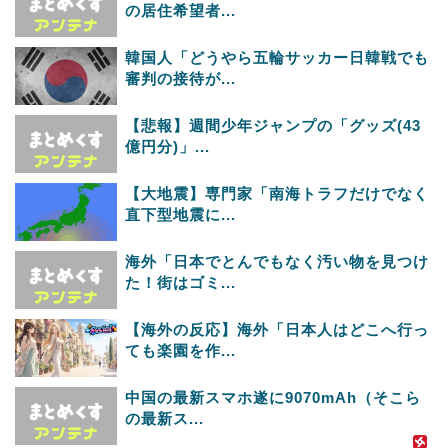
の居住希望者...
韓国人「どうやら五輪サッカー日韓戦でも
審判の接待が...
【悲報】週間少年ジャンプの「グッズ(43
億円分)」...
【大地震】専門家「南海トラフだけでなく
直下型地震に...
海外「日本でとんでもなく汚い物を見つけ
た！街はゴミ...
【海外の反応】海外「日本人はどこへ行っ
ても楽園を作...
中国の最新スマホ遂に9070mAh（そこら
の最新ス...