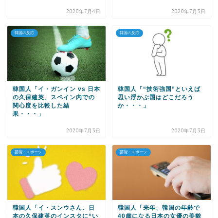
2020年7月4日
2020年7月3日
韓国の反応
韓国の反応
韓国人「イ・ガンイン vs 日本
韓国人「“技術強国”といえば
の久保建英、スペイン内での
思い浮かぶ国はどこだろう
関心度を比較した結
か・・・」
果・・・」
2020年7月3日
2020年7月3日
芸能・スポーツ
芸能・スポーツ
韓国人「イ・スンウさん、日
韓国人「来年、韓国の年齢で
本の久保建英のインスタに“い
40歳になる日本の女優の美貌