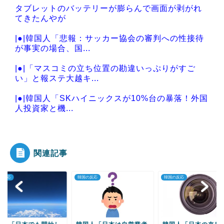
タブレットのバッテリーが膨らんで画面が剥がれ
てきたんやが
|●|韓国人「悲報：サッカー協会の審判への性接待
が事実の場合、国...
|●|「マスコミの立ち位置の勘違いっぷりがすご
い」と報ステ大越キ...
|●|韓国人「SKハイニックスが10%台の暴落！外国
人投資家と機...
|●|【THE 軍国主義】中露軍艦4隻が“日本一周” 防
衛省が全...
関連記事
の反応
韓国の反応
韓国の反応
Powered by livedoor 相互RSS