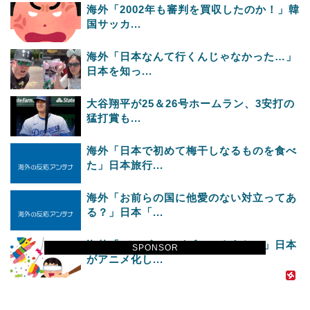
海外「2002年も審判を買収したのか！」韓
国サッカ...
海外「日本なんて行くんじゃなかった…」
日本を知っ...
大谷翔平が25＆26号ホームラン、3安打の
猛打賞も...
海外「日本で初めて梅干しなるものを食べ
た」日本旅行...
海外「お前らの国に他愛のない対立ってあ
る？」日本「...
海外「ディズニーがゴミのようだ！」日本
SPONSOR
がアニメ化し...