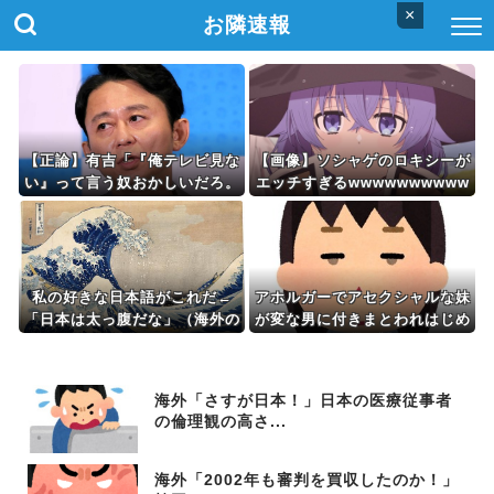
×
お隣速報
【正論】有吉「『俺テレビ見な
【画像】ソシャゲのロキシーが
い』って言う奴おかしいだろ。
エッチすぎるwwwwwwwwww
団子屋で『団子食べない』って
w
言うか？」
私の好きな日本語がこれだ←
アホルガーでアセクシャルな妹
「日本は太っ腹だな」（海外の
が変な男に付きまとわれはじめ
反応）
た。妹が頓珍漢な対処してるの
にメゲない男が神経分からん
海外「さすが日本！」日本の医療従事者
の倫理観の高さ...
海外「2002年も審判を買収したのか！」