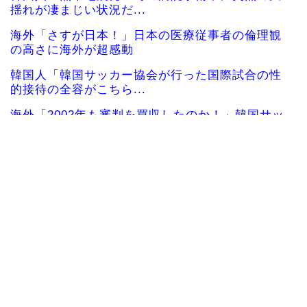
揺れが凄まじい状況だ...
海外「さすが日本！」日本の医療従事者の倫理観
の高さに海外が超感動
韓国人「韓国サッカー協会が行った国際試合の性
的接待の全容がこちら...
海外「2002年も審判を買収したのか！」韓国サッ
カー協会による国...
海外「日本なんて行くんじゃなかった…」 日本を
知ってしまったディ...
中国人「サッカーW杯 日本紙がブラジル戦のベン
チ横の録音を公開」...
大谷翔平が25＆26号ホームラン、3安打の猛打賞
もチームはまさか...
海外「日本で初めて梅干しなるものを食べた」日
本旅行で食べた変わっ...