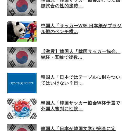
際試合の性的接待...
中国人「サッカーW杯 日本紙がブラジ
ル戦のベンチ横...
【激震】韓国人「韓国サッカー協会、
W杯・五輪で複数...
韓国人「日本ではテーブルに肘をつい
てはいけない？日...
韓国人「韓国サッカー協会W杯予選で
外国人審判に性接...
韓国人「日本が韓国文学が完全に定