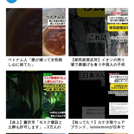
ベトナム人「腹が減って女性殺
【移民政策反対】イオンの売り
し山に捨てた」
場で唐揚げを食う中国人の子供
【炎上】藤沢市「モスク建設と
【知ってた？】カナダ発ウェア
土葬も許可します」→3万人の
ブランド、lululemonが日本で
反対署名も却下
オープン→店名は日本差別から