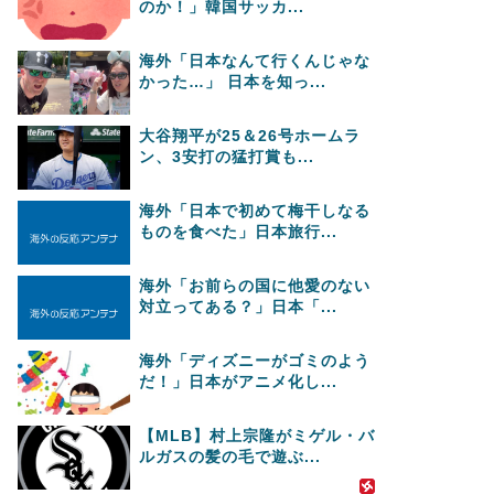
のか！」韓国サッカ...
海外「日本なんて行くんじゃな
かった…」 日本を知っ...
大谷翔平が25＆26号ホームラ
ン、3安打の猛打賞も...
海外「日本で初めて梅干しなる
ものを食べた」日本旅行...
海外「お前らの国に他愛のない
対立ってある？」日本「...
海外「ディズニーがゴミのよう
だ！」日本がアニメ化し...
【MLB】村上宗隆がミゲル・バ
ルガスの髪の毛で遊ぶ...