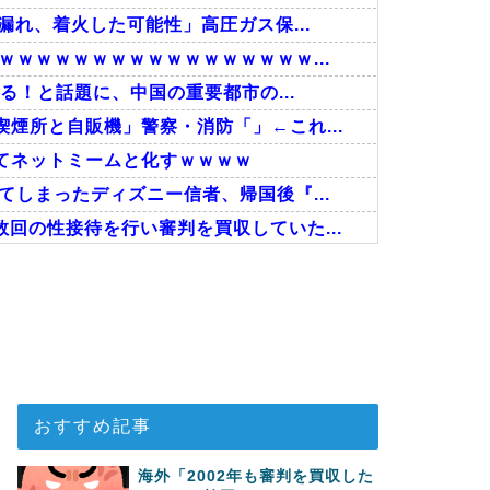
漏れ、着火した可能性」高圧ガス保...
ｗｗｗｗｗｗｗｗｗｗｗｗｗｗｗｗ...
る！と話題に、中国の重要都市の...
煙所と自販機」警察・消防「」←これ...
てネットミームと化すｗｗｗｗ
しまったディズニー信者、帰国後『...
回の性接待を行い審判を買収していた...
事！W杯予選でレフリーへの性的接...
接待したことが発覚！」
で韓国が羨ましくて羨ましくて仕方が...
おすすめ記事
海外「2002年も審判を買収した