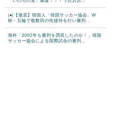
「いのちの党」爆誕！！！うおおお...
|●|【激震】韓国人「韓国サッカー協会、W
杯・五輪で複数回の性接待を行い審判...
海外「2002年も審判を買収したのか！」韓国
サッカー協会による国際試合の審判...
海外「日本なんて行くんじゃなかった…」 日
本を知ってしまったディズニー信者、...
【激震】韓国人「韓国サッカー協会、W杯・
五輪で複数回の性接待を行い審判を買収...
大谷翔平が25＆26号ホームラン、3安打の猛
打賞もチームはまさかの6連敗、ド...
韓国人「日本ではテーブルに肘をついてはい
けない？日本の食事マナーが想像以上に...
韓国人「韓国サッカー協会W杯予選で外国人