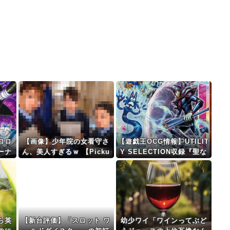
ロロ
【画像】少年院の女看守さ
【遊戯王OCG情報】UTILIT
ーナ
ん、美人すぎるｗ 【Picku
Y SELECTION収録『聖な
まく
p05164708】
る心のバリア －マインドフ
ォース－』実物画像
ら英
【新台評価】「スロット ワ
幼少ワイ「ワインってぶど