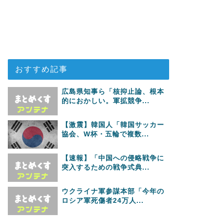
おすすめ記事
広島県知事ら「核抑止論、根本
的におかしい。軍拡競争...
【激震】韓国人「韓国サッカー
協会、W杯・五輪で複数...
【速報】「中国への侵略戦争に
突入するための戦争式典...
ウクライナ軍参謀本部「今年の
ロシア軍死傷者24万人...