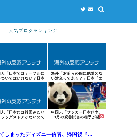
人気ブログランキング
国人「日本ではテーブルに
海外「お前らの国に他愛のな
をついてはいけない？日本
い対立ってある？」日本「エ
の食事マナー...
スカレーター...
国人「日本には韓国みたい
中国人「サッカー日本代表、
ドラッグストアがないので
9月の親善試合の相手が確
韓国が羨まし...
定！」 中国人...
しまったディズニー信者、帰国後『...