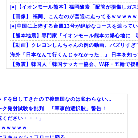
|●|【イオンモール熊本】福岡酸素「配管が損傷しガス
【画像】 福岡、こんなのが普通に走ってるｗｗｗｗｗｗ
|●|中国に上陸する台風13号が絶妙なコースを辿ってい
【熊本地震】専門家「イオンモール熊本の爆心地に…喫
【動画】クレヨンしんちゃんの例の動画、バズリすぎ
海外「日本なんて行くんじゃなかった…」 日本を知って
【激震】韓国人「韓国サッカー協会、W杯・五輪で複数
外国人「2002年W杯は?」韓国サッカーに衝撃的不祥
韓国人「韓国サッカー協会W杯予選で外国人審判に性
韓国人「日本には韓国みたいなドラッグストアがないの
ドを出してきたので後進国なのは変わらない...
ーク発射試験を批判…「軍事的選択肢」警告！
覧ください・・・」
Powered by livedoor 相互RSS
）ｗｗｗｗｗ
マイナスキャッシュフローに陥る