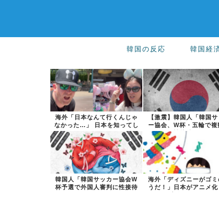
韓国の反応
韓国経
海外「日本なんて行くんじゃ
【激震】韓国人「韓国サ
なかった…」 日本を知ってし
ー協会、W杯・五輪で複
まったディ...
の性接待を行...
韓国人「韓国サッカー協会W
海外「ディズニーがゴミ
杯予選で外国人審判に性接待
うだ！」日本がアニメ化
したことが発...
米人気SF作...