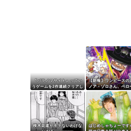
『パラノマサイト』ってい
【朗報】ワンピースの
うゲームを2作連続クリアし
ノア・ゾロさん、ペロ
た
ちゃんとフラグが立ち
るｗｗｗ
桜木花道がモテないわけな
はじめしゃちょーです