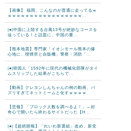
【画像】 福岡、こんなのが普通に走ってるｗ
ｗｗｗｗｗｗｗｗｗｗｗｗｗｗｗｗｗ...
|●|中国に上陸する台風13号が絶妙なコースを
辿っている！と話題に、中国の重...
【熊本地震】専門家「イオンモール熊本の爆
心地に…喫煙所と自販機」警察・消防「...
|●|韓国人「1592年に現代の機械化部隊がタイ
ムスリップした結果がこちらで...
【動画】クレヨンしんちゃんの例の動画、バ
ズリすぎてネットミームと化すｗｗｗｗ
【悲報】「ブロック人数を調べるよ！」←好
奇心で開いたら終わるサイトだった【H...
|●|【超絶朗報】「れいわ新選組」改め、新党