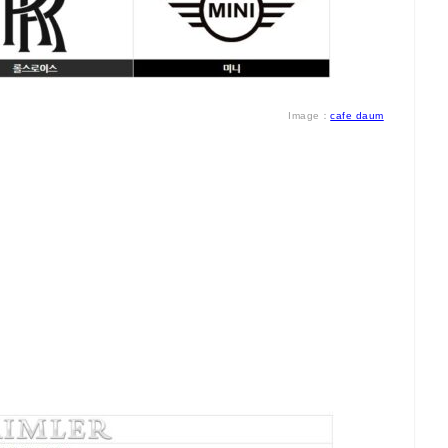
Image：
cafe daum