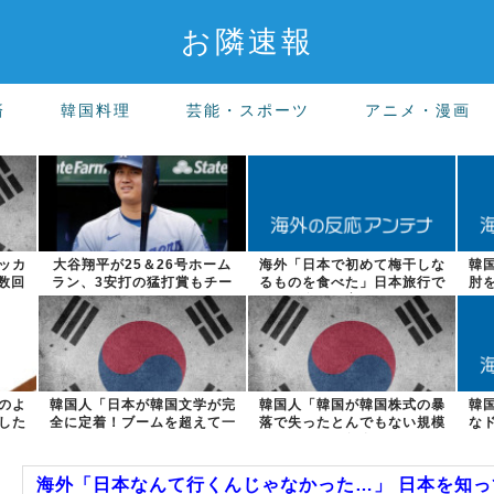
お隣速報
済
韓国料理
芸能・スポーツ
アニメ・漫画
ッカ
大谷翔平が25＆26号ホーム
海外「日本で初めて梅干しな
韓
数回
ラン、3安打の猛打賞もチー
るものを食べた」日本旅行で
肘
ムはまさか...
食べた変わっ...
のよ
韓国人「日本が韓国文学が完
韓国人「韓国が韓国株式の暴
韓
した
全に定着！ブームを超えて一
落で失ったとんでもない規模
な
つのジャンル...
の国民年金の...
海外「日本なんて行くんじゃなかった…」 日本を知って