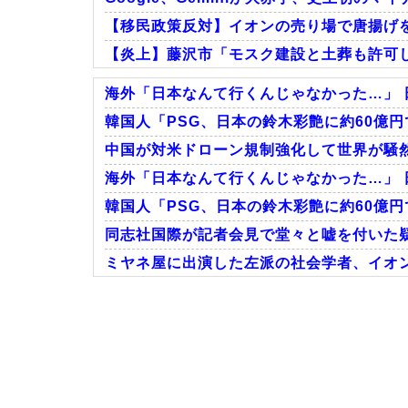
【移民政策反対】イオンの売り場で唐揚げ
【炎上】藤沢市「モスク建設と土葬も許可
海外「日本なんて行くんじゃなかった…」 
韓国人「PSG、日本の鈴木彩艶に約60億円
中国が対米ドローン規制強化して世界が騒然
Powered by livedoor 相互RSS
海外「日本なんて行くんじゃなかった…」 
韓国人「PSG、日本の鈴木彩艶に約60億円
同志社国際が記者会見で堂々と嘘を付いた疑
ミヤネ屋に出演した左派の社会学者、イオ
Powered by livedoor 相互RSS