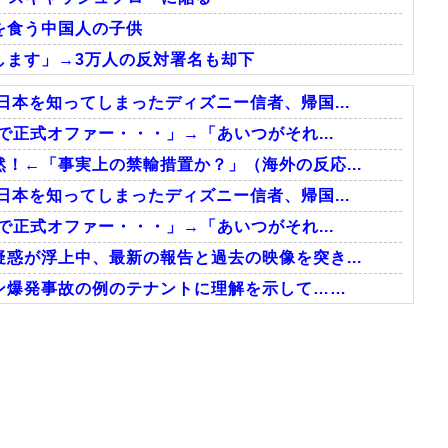
を食う中国人の子供
します」→3万人の反対署名も却下
日本を知ってしまったディズニー信者、帰国...
で正式オファー・・・」→「あいつがそれ...
！←「事実上の禁輸措置か？」（海外の反応...
日本を知ってしまったディズニー信者、帰国...
で正式オファー・・・」→「あいつがそれ...
惑が浮上中、最新の報告と過去の映像を突き...
ン爆発事故の例のテナントに理解を示して……