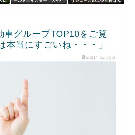
のに
ールドダイスター」の初打
うジュースの上位互換なん
…
ち感想 出玉報告【5ch口コ
やろなぁ」
ミ】【ワーダイ】
車グループTOP10をご覧
は本当にすごいね・・・」
2021年12月3日