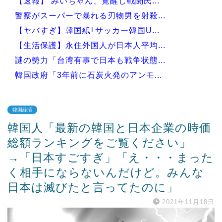
【速報】 みいちゃん、覚醒し戦闘民...
警察がスーパーで暴れる刃物男を射殺...
【ヤバすぎ】韓国紙｢サッカー韓国U...
【生活保護】永住外国人が日本人平均...
謎の勢力「台湾有事で日本も戦争状態...
韓国政府「3年前に石炭火発のアンモ...
韓国経済
韓国人「最新の韓国と日本企業の時価
Powered by livedoor 相互RSS
総額ランキングをご覧ください」
→「日本すごすぎ」「え・・・まった
く相手にならないんだけど。みんな
日本は滅びたと言ってたのに」
2021年11月18日