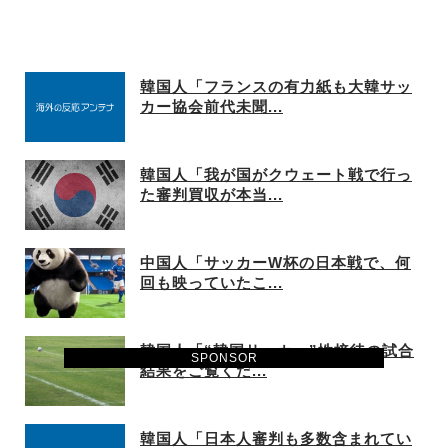
韓国人「日本人審判も多数含まれていたサッカー
協会の衝撃的な接待リ...
大地震が起きても手術をやり遂げる日本の医療チ
ーム、海外でも凄すぎ...
海外「さすが日本！」日本とドイツの仕事効率の
差が分かる数字に海外...
【海外の反応】ベトナム人「ベトナムは先進国よ
りも数学に秀でている...
海外10代「日本を好意的に見ている？それとも否
定的に見ている？投...
SPONSOR
Powered by livedoor 相互RSS