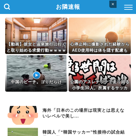
×
お隣速報
【動画】彼女と温泉旅行に行く
心停止時に撮影された経験から
と取り始める求愛行動ｗｗｗｗ
AED使用時は体を隠す配慮も
ｗｗｗｗｗｗｗ
必要だと話すと「そんな配慮を
求めるならそのまま死んどけ、
俺は助けない」と言う人がい
る。
中国のビーチ。ゴミだらけ
公園のアスレチックで走り回る
小学生30人。所属するサッカ
ークラブに苦情メールを送った
ら・・・
海外「日本のこの場所は現実とは思えな
いレベルで美し...
韓国人「“韓国サッカー”性接待の試合結