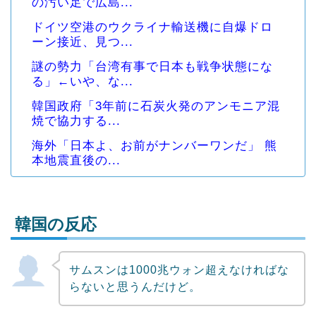
おすすめ記事
韓国人「台風で品不足になった沖縄のスー
パーに行ってみ...
高市首相が経歴詐称していると確信した某
映画評論家、「...
左翼市民団体、広島では通用せず「人殺し
の汚い足で広島...
ドイツ空港のウクライナ輸送機に自爆ドロ
ーン接近、見つ...
謎の勢力「台湾有事で日本も戦争状態にな
る」←いや、な...
韓国政府「3年前に石炭火発のアンモニア混
焼で協力する...