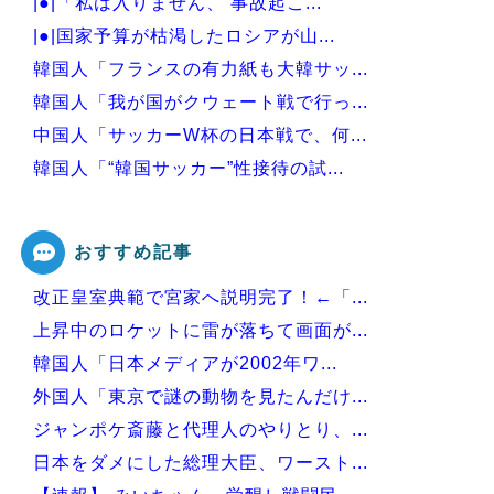
|●|「私は入りません、 事故起こ...
|●|国家予算が枯渇したロシアが山...
韓国人「フランスの有力紙も大韓サッ...
韓国人「我が国がクウェート戦で行っ...
中国人「サッカーW杯の日本戦で、何...
韓国人「“韓国サッカー”性接待の試...
韓国人「日本人審判も多数含まれてい...
おすすめ記事
改正皇室典範で宮家へ説明完了！←「...
Powered by livedoor 相互RSS
上昇中のロケットに雷が落ちて画面が...
韓国人「日本メディアが2002年ワ...
外国人「東京で謎の動物を見たんだけ...
ジャンポケ斎藤と代理人のやりとり、...
日本をダメにした総理大臣、ワースト...