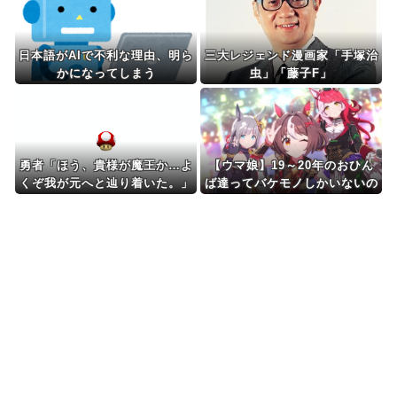
【画像】どのくノ一を快楽責めしたいｗｗｗｗｗ
【驚愕】東京都、ようやく気づいた模様ｗｗｗｗ
ｗｗｗ
ジャンポケ斎藤と代理人のやりとり、「地獄すぎ
て完全にコントになっ...
韓国人「フランスの有力紙も大韓サッカー協会前
代未聞の不祥事を詳細...
海外「日本のこの場所は現実とは思えないレベル
で美しい…！」外国人...
韓国人「我が国がクウェート戦で行った審判買収
が本当に深刻である理...
中国人「サッカーW杯の日本戦で、何回も映って
いたこの女性は一体誰...
韓国人「“韓国サッカー”性接待の試合結果をご覧
ください」→「マッ...