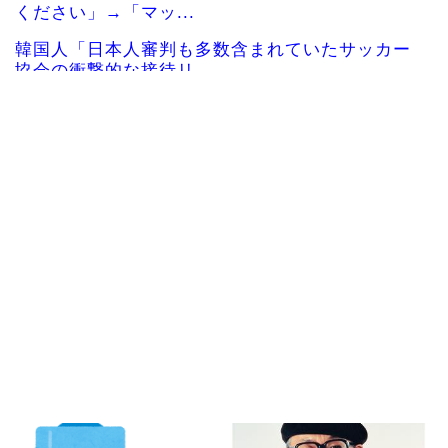
|●|「私は入りません、 事故起こさなきゃいい」と
保険加入を勧め...
|●|国家予算が枯渇したロシアが山賊の真似事を開
始、金銀貴金属じ...