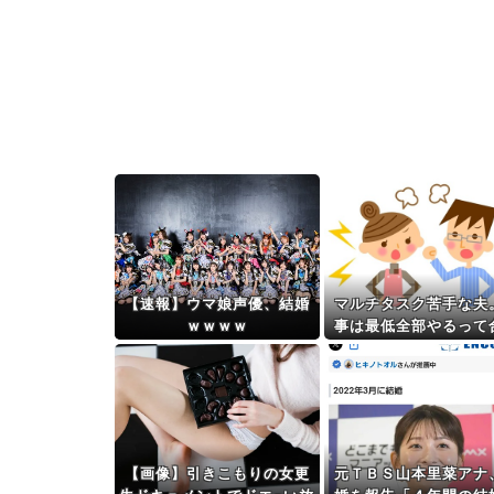
【速報】ウマ娘声優、結婚
マルチタスク苦手な夫
ｗｗｗｗ
事は最低全部やるって
してるけど、ミスが多
任せたくなくなって..
【画像】引きこもりの女更
元ＴＢＳ山本里菜アナ