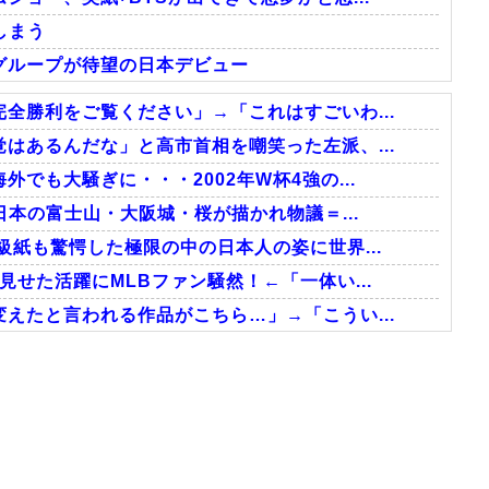
しまう
グループが待望の日本デビュー
全勝利をご覧ください」→「これはすごいわ...
はあるんだな」と高市首相を嘲笑った左派、...
でも大騒ぎに・・・2002年W杯4強の...
日本の富士山・大阪城・桜が描かれ物議＝...
級紙も驚愕した極限の中の日本人の姿に世界...
せた活躍にMLBファン騒然！←「一体い...
えたと言われる作品がこちら…」→「こうい...