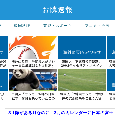
お隣速報
済
韓国料理
芸能・スポーツ
アニメ・漫画
会関
海外の反応：千賀滉大がメジ
韓国人「不適切接待疑惑、
韓
行だ
ャー自己最速161キロ計測す
2002年イタリア・スペイン
大
るなど2戦...
戦で『韓国に...
た人
中国人「サッカーW杯の日本
韓国人「“韓国サッカー”性接
韓
まし
戦で、何回も映っていたこの
待の試合結果をご覧くださ
ま
女性は一体誰...
い」→「マッ...
3.1節がある月なのに…3月のカレンダーに日本の富士