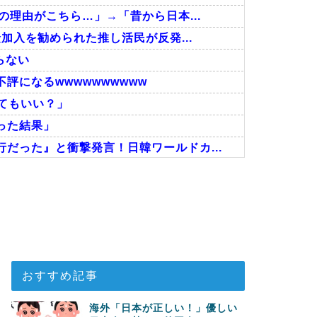
の理由がこちら…」→「昔から日本...
加入を勧められた推し活民が反発...
らない
評になるwwwwwwwwww
ってもいい？」
った結果」
だった』と衝撃発言！日韓ワールドカ...
い…！」外国人が感動する日本の景色...
に深刻である理由がこちら…」→「こ...
い」→「マッサージ効果は間違いな...
おすすめ記事
海外「日本が正しい！」優しい