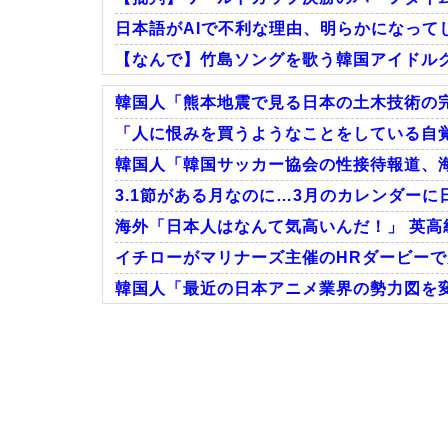
日本語がAIで不利な理由、明らかになって
【なんで】竹島ソングを歌う韓国アイドル
韓国人「熊本地震で見る日本の土木技術の完
「人に恨みを買うようなことをしている自覚
韓国人「韓国サッカー協会の性接待報道、海外
Powered by livedoor 相互RSS
3.1節がある月なのに…3月のカレンダーに
海外「日本人はなんて気高いんだ！」 英高
イチローがマリナーズ主催のHRダービーで見
韓国人「最近の日本アニメ業界の勢力図を変
Powered by livedoor 相互RSS