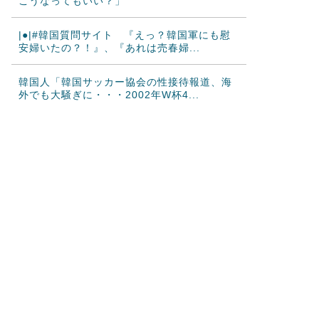
こうなってもいい？」
|●|#韓国質問サイト 『えっ？韓国軍にも慰
安婦いたの？！』、『あれは売春婦...
韓国人「韓国サッカー協会の性接待報道、海
外でも大騒ぎに・・・2002年W杯4...
海外「日本が正しい！」優しい日本人に甘え
る外国人に海外が大騒ぎ
アメリカ「お前らの国の史上最も美しい女優
を選ぶなら誰になる？」
韓国人「日本の柴犬くん散歩中の暑さに耐え
られなかった結果」
韓国人「最近の日本アニメ業界の勢力図を変
えたと言われる作品がこちら…」→「こ...
海外の反応：千賀滉大がメジャー自己最速