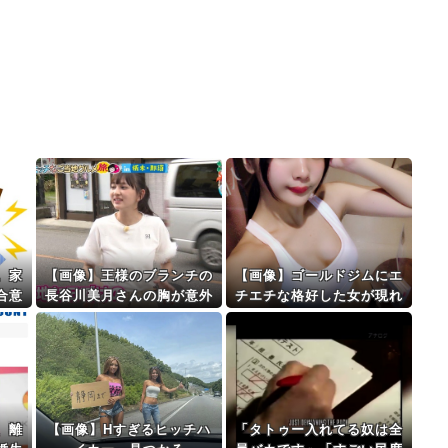
。家
【画像】王様のブランチの
【画像】ゴールドジムにエ
合意
長谷川美月さんの胸が意外
チエチな格好した女が現れ
いと
とある件
るｗｗｗｗｗｗｗｗｗｗｗ
.
ｗ
、離
【画像】Hすぎるヒッチハ
「タトゥー入れてる奴は全