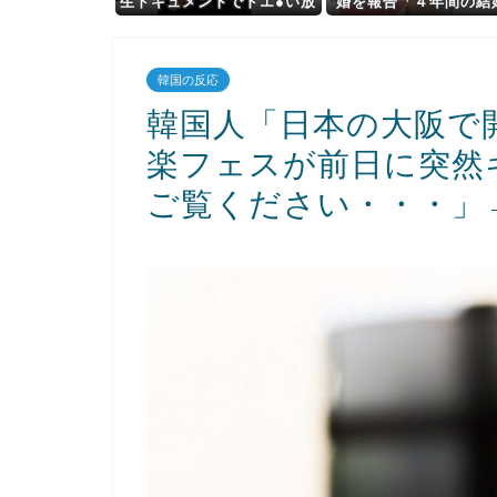
生ドキュメントでドエ●い放
婚を報告「４年間の結
送事故ｗｗｗ
活は宝物」・・・ヤフ
民「宝物なら離婚しな
ろ」
韓国の反応
韓国人「日本の大阪で
楽フェスが前日に突然
ご覧ください・・・」