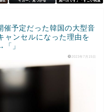
婚生
イカー、見つかる
員バカです」「すごい民度
コメ
低い」この道23年の彫り師
いだ
YouTuberの動画が話題
開催予定だった韓国の大型音
キャンセルになった理由を
→「」
2023年7月15日