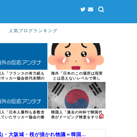
人気ブログランキング
国人「フランスの有力紙も
海外「日本のこの場所は現実
韓サッカー協会前代未聞の
とは思えないレベルで美し
不祥事を詳細...
い…！」外国人...
国人「日本人審判も多数含
韓国人「過去のW杯で韓国代
れていたサッカー協会の衝
表がドーピング検査をすり抜
撃的な接待リ...
けるように注...
山・大阪城・桜が描かれ物議＝韓国...