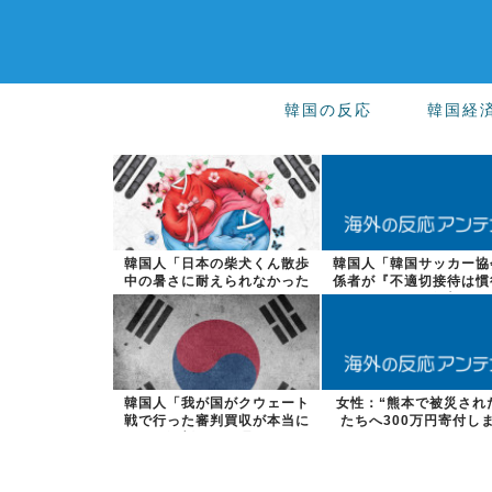
韓国の反応
韓国経
韓国人「日本の柴犬くん散歩
韓国人「韓国サッカー協
中の暑さに耐えられなかった
係者が『不適切接待は慣
結果」
った』と衝撃...
韓国人「我が国がクウェート
女性：“熊本で被災され
戦で行った審判買収が本当に
たちへ300万円寄付し
深刻である理...
た” Twi...