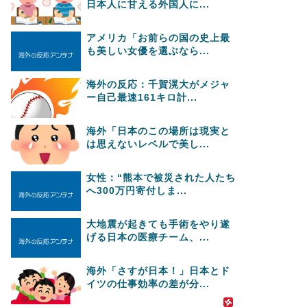
日本人に甘える外国人に...
アメリカ「お前らの国の史上最
も美しい女優を選ぶなら...
海外の反応：千賀滉大がメジャ
ー自己最速161キロ計...
海外「日本のこの場所は現実と
は思えないレベルで美し...
女性：“熊本で被災された人たち
へ300万円寄付しま...
大地震が起きても手術をやり遂
げる日本の医療チーム、...
海外「さすが日本！」日本とド
イツの仕事効率の差が分...