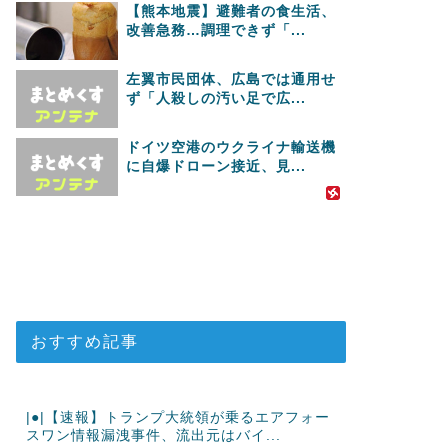
【熊本地震】避難者の食生活、
改善急務…調理できず「...
左翼市民団体、広島では通用せ
ず「人殺しの汚い足で広...
ドイツ空港のウクライナ輸送機
に自爆ドローン接近、見...
おすすめ記事
|●|【速報】トランプ大統領が乗るエアフォー
スワン情報漏洩事件、流出元はバイ...