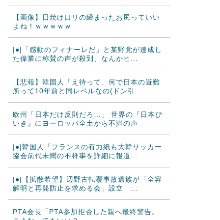
【画像】日焼け口リの締まったお尻っていい
よね！ｗｗｗｗｗ
|●|「感動のフィナーレだ」と某野党が達成し
た偉業に称賛の声が殺到、なんかヒ...
【悲報】韓国人「え待って、何で日本の避難
所って10年前と同レベルなの(ドン引...
欧州「日本だけ反則だろ…」 世界の『日本び
いき』にヨーロッパ全土から不満の声
|●|韓国人「フランスの有力紙も大韓サッカー
協会前代未聞の不祥事を詳細に報道...
|●|【拡散希望】辺野古転覆事故遺族が「全容
解明と再発防止を求める会」設立 ...
PTA会長「PTA参加拒否した親へ最終警告。