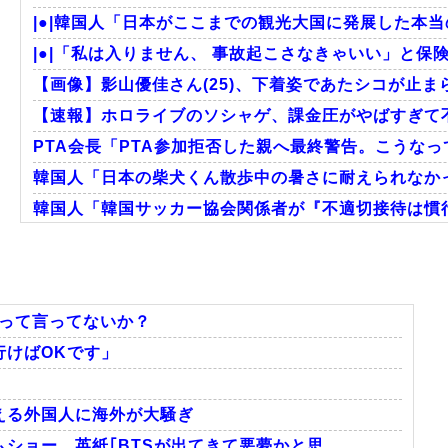
|●|韓国人「日本がここまでの観光大国に発展した本当
|●|「私は入りません、 事故起こさなきゃいい」と保険
【画像】影山優佳さん(25)、下着姿であたシコが止ま
【速報】ホロライブのソシャゲ、課金圧がやばすぎて不
PTA会長「PTA参加拒否した親へ最終警告。こうな
韓国人「日本の柴犬くん散歩中の暑さに耐えられなか
韓国人「韓国サッカー協会関係者が『不適切接待は慣行
海外「日本のこの場所は現実とは思えないレベルで美し
韓国人「我が国がクウェート戦で行った審判買収が本当
韓国人「“韓国サッカー”性接待の試合結果をご覧くださ
」って言ってないか？
行けばOKです」
Powered by livedoor 相互RSS
える外国人に海外が大騒ぎ
ョー、英紙｢BTSが出てきて悪夢かと思...