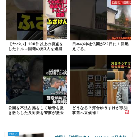
【ヤバい】100件以上の窃盗を
日本の神社仏閣が22日に１回燃
したトルコ国籍の男3人を逮捕
えてる。
#移民 #外国人
公園を不法占拠をして騒音を撒
どうなる？河合ゆうすけが県知
き散らした反対派を警察が撤去
事選へ立候補！
しました！