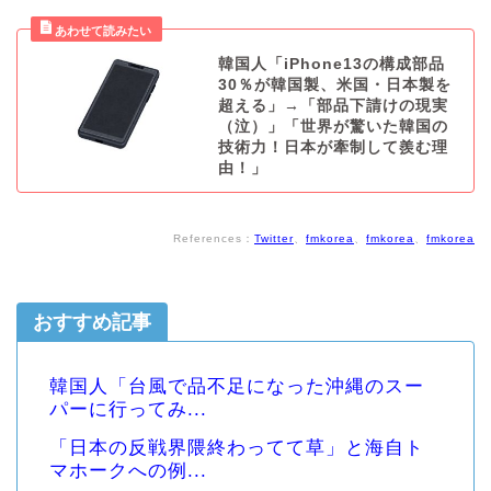
韓国人「iPhone13の構成部品
30％が韓国製、米国・日本製を
超える」→「部品下請けの現実
（泣）」「世界が驚いた韓国の
技術力！日本が牽制して羨む理
由！」
References：
Twitter
、
fmkorea
、
fmkorea
、
fmkorea
おすすめ記事
韓国人「台風で品不足になった沖縄のスー
パーに行ってみ...
「日本の反戦界隈終わってて草」と海自ト
マホークへの例...