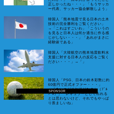
正しかったね・・・」「もうサッカ
ー代表、サッカー協会解散しよう」
韓国人「熊本地震で見る日本の土木
技術の完全勝利をご覧ください」
→「これはすごいわ」「こういうの
を見ると日本人は何か適当に作る感
じがしない・・・」「あれがまさに
経験値である」
韓国人「大韓航空の熊本地震飲料水
支援に対する日本人の反応をご覧く
ださい・・・」→「」
韓国人「PSG、日本の鈴木彩艶に約
60億円で正式オファー・・・」
→「あいつがそれほどなのか（ﾌﾞﾙ
SPONSOR
ﾌﾞﾙ）」「レギュラーとして出れる
とは思わないけど、それでもやっぱ
り羨ましいね」