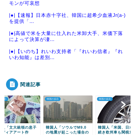
モンが可哀想
|●|【速報】日本赤十字社、韓国に超希少血液Jr(a-)
を提供「...
|●|高値で米を大量に仕入れた米卸大手、米価下落
によって決算が凄...
|●|【いのち】れいわ支持者「『れいわ信者』『れ
いわ知能』は差別...
|●|【熊本地震】オールドメディアでは、絶っっっ
っっ対に流れない...
関連記事
の反応
韓国の反応
韓国の反応
Powered by livedoor 相互RSS
国人「ソウルでM9.0
韓国人「米国、日本車に
韓国人「韓国人が日
地震が起こった場合の
続き欧州車も関税15％
より力が弱い理由っ