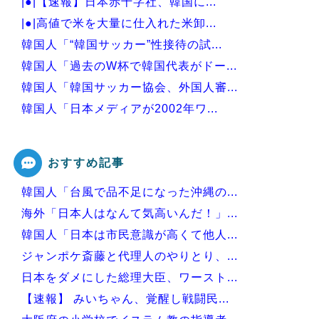
|●|【速報】日本赤十字社、韓国に...
|●|高値で米を大量に仕入れた米卸...
韓国人「“韓国サッカー”性接待の試...
韓国人「過去のW杯で韓国代表がドー...
韓国人「韓国サッカー協会、外国人審...
韓国人「日本メディアが2002年ワ...
韓国人「韓国サッカー協会の接待問題...
おすすめ記事
韓国人「台風で品不足になった沖縄の...
Powered by livedoor 相互RSS
海外「日本人はなんて気高いんだ！」...
韓国人「日本は市民意識が高くて他人...
ジャンポケ斎藤と代理人のやりとり、...
日本をダメにした総理大臣、ワースト...
【速報】 みいちゃん、覚醒し戦闘民...