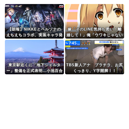
Powered by livedoor 相互RSS
【朗報】NIKKEとペルソナの
嫁「そのLINE気持ち悪い！離
えちえちコラボ、実装キャラ発
婚して！」俺「ウワキじゃない
表ｗｗｗ
のに？」→ママ友との雑談が原
因でまさかの展開に…
東京駅近くに「地下シェルタ
TBS新人アナ ブラチラ、お尻
ー」整備を正式表明…小池百合
くっきり、Y字開脚！！
子知事「多くの方が滞在、施設
整備の効果高い」