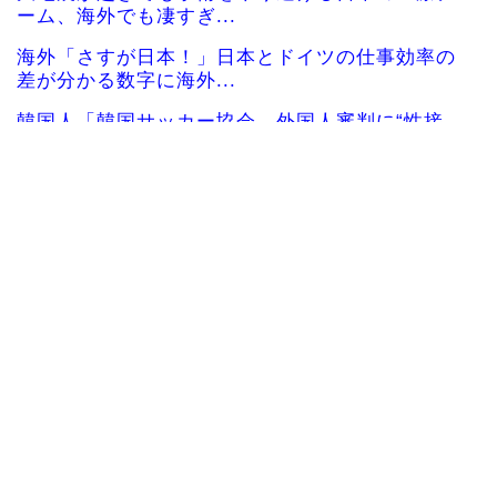
ーム、海外でも凄すぎ...
海外「さすが日本！」日本とドイツの仕事効率の
差が分かる数字に海外...
韓国人「韓国サッカー協会、外国人審判に“性接
待”報道・・・」→「...
韓国人「日本メディアが2002年ワールドカップ韓
国準決勝も調査す...
韓国人「韓国サッカー協会の接待問題が今日まで
大騒ぎにならなかった...
【海外の反応】ベトナム人「ベトナムは先進国よ
りも数学に秀でている...
海外10代「日本を好意的に見ている？それとも否
定的に見ている？投...