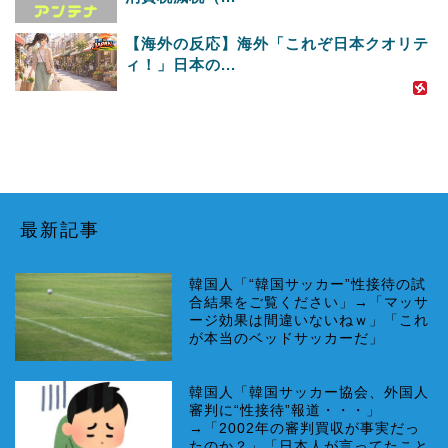
【海外の反応】海外「これぞ日本クオリテ
ィ！」日本の...
最新記事
韓国人「“韓国サッカー”性接待の試
合結果をご覧ください」→「マッサ
ージ効果は間違いないねｗ」「これ
が本当のベッドサッカーだ」
韓国人「韓国サッカー協会、外国人
審判に“性接待”報道・・・」
→「2002年の審判買収が事実だっ
たのか？」「日本人が言ってたこと