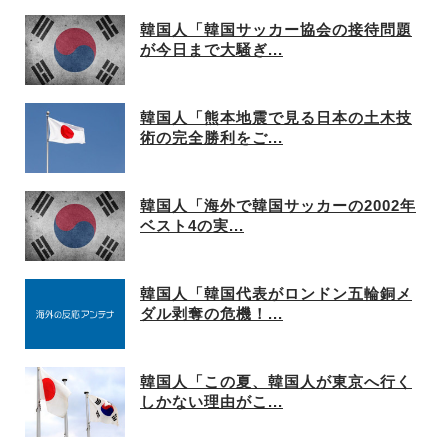
韓国人「韓国サッカー協会の接待問題
が今日まで大騒ぎ...
韓国人「熊本地震で見る日本の土木技
術の完全勝利をご...
韓国人「海外で韓国サッカーの2002年
ベスト4の実...
韓国人「韓国代表がロンドン五輪銅メ
ダル剥奪の危機！...
韓国人「この夏、韓国人が東京へ行く
しかない理由がこ...