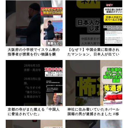
大阪府の小学校でイスラム教の
【なぜ？】中国企業に取得され
指導者が授業を行い物議を醸
たマンション、日本人が出てい
す！ #大阪 #イスラム教 #モス
きネパール人で埋まる
ク
京都の寺がまた燃える「中国人
神社に住み着いていたネパール
に脅迫されていた」
国籍の男が逮捕されました #移
民 #外国人