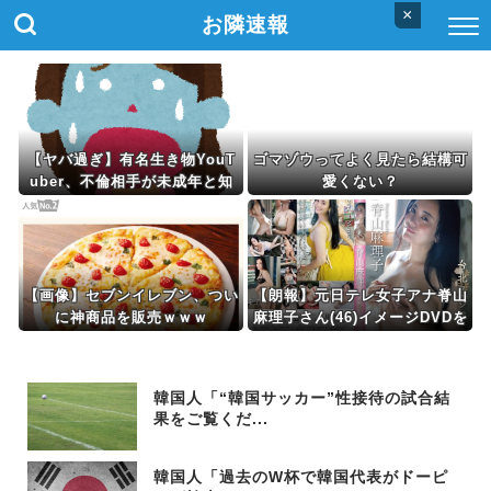
×
お隣速報
【ヤバ過ぎ】有名生き物YouT
ゴマゾウってよく見たら結構可
uber、不倫相手が未成年と知
愛くない？
ってドン引きの結末ｗｗｗｗ
【画像】セブンイレブン、つい
【朗報】元日テレ女子アナ脊山
に神商品を販売ｗｗｗ
麻理子さん(46)イメージDVDを
出してしまう（画像・動画あ
り）
韓国人「“韓国サッカー”性接待の試合結
果をご覧くだ...
韓国人「過去のW杯で韓国代表がドーピ