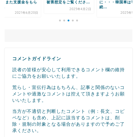
害想定をご覧くださ...
に・・・韓国車は引き
なんだ？」
続...
2025年4月2日
2022年2
2025年9月25日
コメントガイドライン
読者の皆様が安心して利用できるコメント欄の維持
にご協力をお願いいたします。
荒らし・宣伝行為はもちろん、記事と関係のないコ
メントや過激なコメントは控えて頂きますようお願
いいたします。
当方が不適切と判断したコメント（例：長文、コピ
ペなど）も含め、上記に該当するコメントは、削
除・規制の対象となる場合がありますので予めご了
承ください。