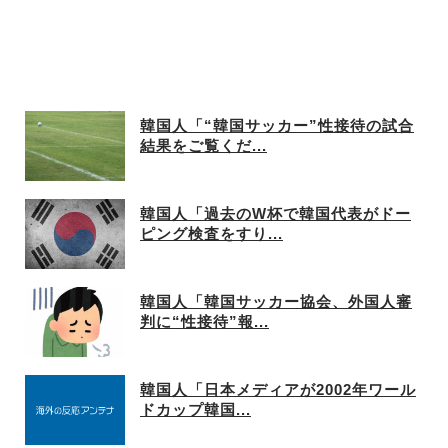
韓国人「“韓国サッカー”性接待の試合
結果をご覧くだ...
韓国人「過去のW杯で韓国代表がドー
ピング検査をすり...
韓国人「韓国サッカー協会、外国人審
判に“性接待”報...
韓国人「日本メディアが2002年ワール
ドカップ韓国...