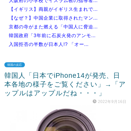
大阪府の小学校でイスラム教の指導者...
【イギリス】両親がイギリス生まれで...
【なぜ？】中国企業に取得されたマン...
京都の寺がまた燃える「中国人に脅迫...
韓国政府「3年前に石炭火発のアンモ...
入国拒否の半数が日本人!? 「オー...
韓国の反応
韓国人「日本でiPhone14が発売、日
Powered by livedoor 相互RSS
本各地の様子をご覧ください」→「ア
ップルはアップルだね・・・」
2022年9月16日