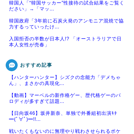
韓国人「“韓国サッカー”性接待の試合結果をご覧く
ださい」→「マッ...
韓国政府「3年前に石炭火発のアンモニア混焼で協
力するっていったけ...
入国拒否の半数が日本人!? 「オーストラリアで日
本人女性が売春」
おすすめ記事
【ハンターハンター】シズクの念能力「デメちゃ
Powered by livedoor 相互RSS
ん」、まさかの具現化...
【動画】マーベルの新作格ゲー、歴代格ゲーのパ
ロディが多すぎて話題...
【日向坂46】坂井新奈、単独で外番組初出演ｷﾀ
━(ﾟ∀ﾟ)━!!...
戦いたくもないのに無理やり戦わさせられるポケ