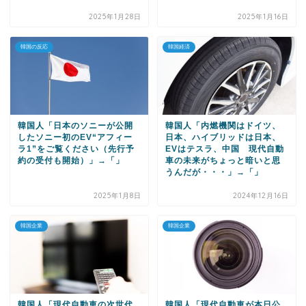
2025年1月28日
2025年1月16日
韓国の反応
韓国経済
韓国人「日本のソニーが公開
韓国人「内燃機関はドイツ、
したソニー初のEV“アフィー
日本、ハイブリッドは日本、
ラ1”をご覧ください（先行予
EVはテスラ、中国 現代自動
約の受付も開始）」→「」
車の未来がちょっと暗いと思
うんだが・・・」→「」
2025年1月8日
2024年12月16日
韓国企業
韓国企業
韓国人「現代自動車の次世代
韓国人「現代自動車が本日公