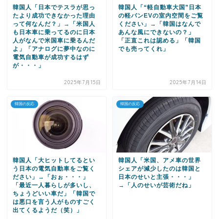
韓国人「日本でテスラが思っ
韓国人「“軽自動車大国”日本
たより成功できなかった理由
の軽バンEVの室内空間をご覧
って何なんだ？」→「米国人
ください」→「韓国はなんで
も日本車に乗ってるのに日本
あんな風にできないの？」
人がなんで米国車に乗るんだ
「正直これは認める」「韓国
よ」「アナログに夢中なのに
でも売ってくれ」
電気自動車が成功するはず
が・・・」
2025年7月15日
2025年7月14日
韓国の反応
韓国の反応
韓国人「大ヒットしてるとい
韓国人「米国、アメ車の世界
う日本の電気自動車をご覧く
シェアが減少したのは韓国と
ださい」→「おぉ・・・」
日本のせいと主張・・・」
「最近一人暮らしが多いし、
→「人のせいが芸術だね」
ちょうどいい車だ」「韓国で
は悪口を言う人がものすごく
出てくるようだ（笑）」