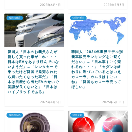
2025年6月4日
2025年5月3日
韓国の反応
韓国の反応
韓国人「日本のお義父さんが
韓国人「2024年世界モデル別
新しく買った車がこれ・・・
新車販売ランキングをご覧く
日本はEVをあまり好んでいな
ださい」→「日本車すごく売
いようだ」→「レンタカーで
れるね・・・」「セダンは終
乗ったけど韓国で発売された
わりに近づいているとはいえ
ら買いたくなった車だ」「日
カローラ、カムリはすごい
本は日産から出たEVのせいで
ね」「韓国もカローラ売って
認識が良くないと」「日本は
ほしい」
ハイブリッドである」
2025年4月3日
2025年3月18日
韓国の反応
韓国企業