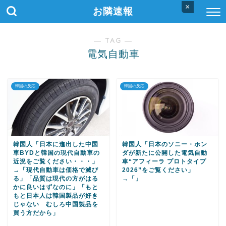
×
お隣速報
― TAG ―
電気自動車
韓国の反応
韓国の反応
韓国人「日本に進出した中国
韓国人「日本のソニー・ホン
車BYDと韓国の現代自動車の
ダが新たに公開した電気自動
近況をご覧ください・・・」
車“アフィーラ プロトタイプ
→「現代自動車は価格で滅び
2026”をご覧ください」
る」「品質は現代の方がはる
→「」
かに良いはずなのに」「もと
もと日本人は韓国製品が好き
じゃない むしろ中国製品を
買う方だから」