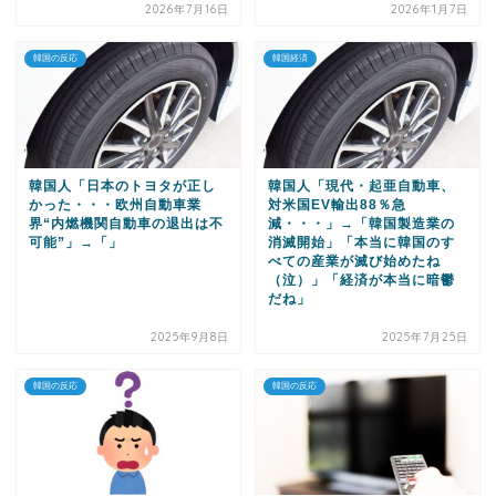
2026年7月16日
2026年1月7日
韓国の反応
韓国経済
韓国人「日本のトヨタが正し
韓国人「現代・起亜自動車、
かった・・・欧州自動車業
対米国EV輸出88％急
界“内燃機関自動車の退出は不
減・・・」→「韓国製造業の
可能”」→「」
消滅開始」「本当に韓国のす
べての産業が滅び始めたね
（泣）」「経済が本当に暗鬱
だね」
2025年9月8日
2025年7月25日
韓国の反応
韓国の反応