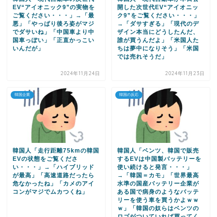
EV“アイオニック9”の実物を
開した次世代EV“アイオニッ
ご覧ください・・・」→「最
ク9”をご覧ください・・・」
悪」「やっぱり後ろ姿がマジ
→「ダサすぎる」「現代のデ
でダサいね」「中国車より中
ザイン本当にどうしたんだ、
国車っぽい」「正直かっこい
誰が買うんだよ」「米国人た
いんだが」
ちは夢中になりそう」「米国
では売れそうだ」
2024年11月24日
2024年11月23日
韓国企業
韓国の反応
韓国人「走行距離75kmの韓国
韓国人「ベンツ、韓国で販売
EVの状態をご覧くださ
するEVは中国製バッテリーを
い・・・」→「ハイブリッド
使い続けると発言・・・」
が最高」「高速道路だったら
→「韓国＝カモ」「世界最高
危なかったね」「カメのアイ
水準の国産バッテリー企業が
コンがマジでムカつくね」
ある国で病身のようなバッテ
リーを使う車を買うかよｗｗ
ｗ」「韓国の奴らはベンツの
ロゴがついていれば買ってく