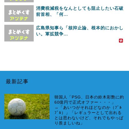
消費税減税をなんとしても阻止したい石破
前首相、「何...
広島県知事ら「核抑止論、根本的におかし
い。軍拡競争...
最新記事
韓国人「PSG、日本の鈴木彩艶に約
60億円で正式オファー・・・」
→「あいつがそれほどなのか（ﾌﾞﾙ
ﾌﾞﾙ）」「レギュラーとして出れる
とは思わないけど、それでもやっぱ
り羨ましいね」