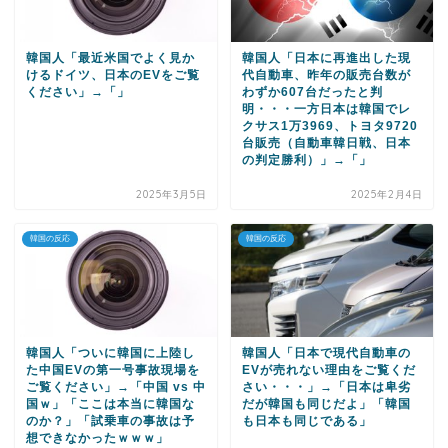
韓国人「最近米国でよく見か
韓国人「日本に再進出した現
けるドイツ、日本のEVをご覧
代自動車、昨年の販売台数が
ください」→「」
わずか607台だったと判
明・・・一方日本は韓国でレ
クサス1万3969、トヨタ9720
台販売（自動車韓日戦、日本
の判定勝利）」→「」
2025年3月5日
2025年2月4日
韓国の反応
韓国の反応
韓国人「ついに韓国に上陸し
韓国人「日本で現代自動車の
た中国EVの第一号事故現場を
EVが売れない理由をご覧くだ
ご覧ください」→「中国 vs 中
さい・・・」→「日本は卑劣
国ｗ」「ここは本当に韓国な
だが韓国も同じだよ」「韓国
のか？」「試乗車の事故は予
も日本も同じである」
想できなかったｗｗｗ」