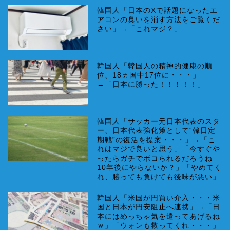
韓国人「日本のXで話題になったエ
アコンの臭いを消す方法をご覧くだ
さい」→「これマジ？」
韓国人「韓国人の精神的健康の順
位、18ヵ国中17位に・・・」
→「日本に勝った！！！！！」
韓国人「サッカー元日本代表のスタ
ー、日本代表強化策として“韓日定
期戦”の復活を提案・・・」→「こ
れはマジで良いと思う」「今すぐや
ったらガチでボコられるだろうね
10年後にやらないか？」「やめてく
れ、勝っても負けても後味が悪い」
韓国人「米国が円買い介入・・・米
国と日本が円安阻止へ連携」→「日
本にはめっちゃ気を遣ってあげるね
ｗ」「ウォンも救ってくれ・・・」