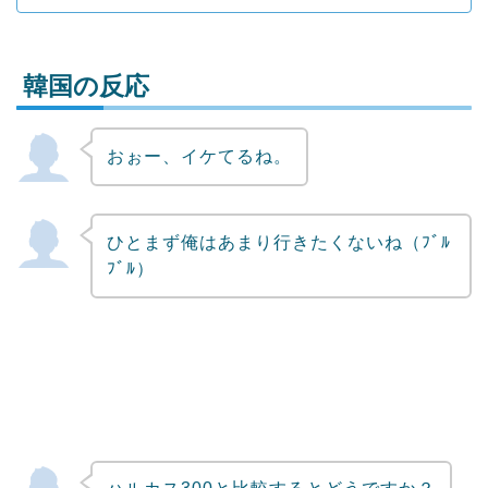
韓国の反応
おぉー、イケてるね。
Powered by livedoor 相互RSS
ひとまず俺はあまり行きたくないね（ﾌﾞﾙ
ﾌﾞﾙ）