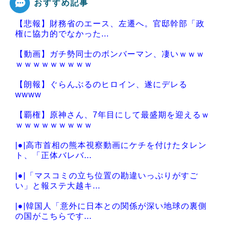
おすすめ記事
【悲報】財務省のエース、左遷へ。官邸幹部「政
Powered by livedoor 相互RSS
権に協力的でなかった...
【動画】ガチ勢同士のボンバーマン、凄いｗｗｗ
ｗｗｗｗｗｗｗｗｗ
【朗報】ぐらんぶるのヒロイン、遂にデレる
wwww
【覇権】原神さん、7年目にして最盛期を迎えるｗ
ｗｗｗｗｗｗｗｗｗ
|●|高市首相の熊本視察動画にケチを付けたタレン
ト、「正体バレバ...
|●|「マスコミの立ち位置の勘違いっぷりがすご
い」と報ステ大越キ...
|●|韓国人「意外に日本との関係が深い地球の裏側
の国がこちらです...