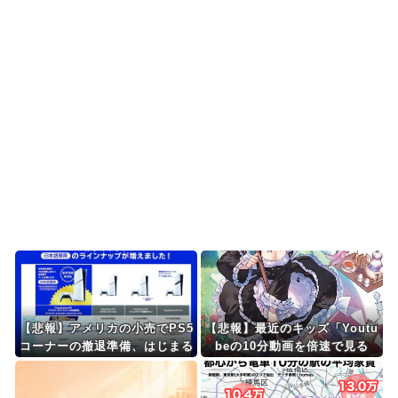
の能力だけは上だよ...
韓国人「韓国のネットフリックスで初めて１位に
なった日本のコンテン...
韓国人「意外に日本との関係が深い地球の裏側の
国がこちらです‥」→...
海外「さすが日本！」日本の医療従事者の倫理観
の高さに海外が超感動
Powered by livedoor 相互RSS
【悲報】アメリカの小売でPS5
【悲報】最近のキッズ「Youtu
コーナーの撤退準備、はじまる
beの10分動画を倍速で見る
ぞ！効率効率ゥー！」←これえ
えんかｗｗｗｗ