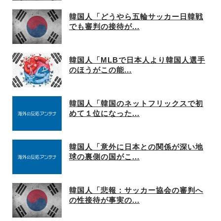
韓国人「どうやら五輪サッカー日韓戦
でも審判の接待が...
韓国人「MLBで日本人より韓国人選手
のほうがこの能...
韓国人「韓国のネットフリックスで初
めて１位になった...
韓国人「意外に日本との関係が深い地
球の裏側の国がこ...
韓国人「悲報：サッカー協会の審判へ
の性接待が事実の...