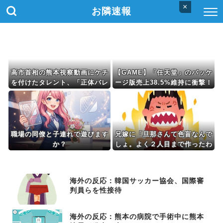
×
お隣速報
高市首相の熊本視察動画にケチ
【GAME】「任天堂」のパッケ
を付けたタレント、「正体バレ
ージ版売上38.5%維持に衝撃！
バレよな」と黒電話の呼び方で
海外ファン「カートリッジこそ
あっさりと……
至高」
職場の同僚と子連れで遊びます
兄嫁に「旦那さんて色盲なんで
か？
しょ。よく２人目まで作ったわ
ね。子供が可哀相だと 思わな
いの？」と言われた
海外の反応：韓国サッカー協会、国際審
判員らを性接待
海外の反応：熊本の病院で手術中に熊本