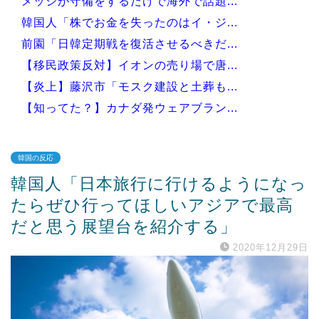
メッシが守備をするだけで海外で話題...
韓国人「株でお金を失ったのはイ・ジ...
前園「日韓定期戦を復活させるべきだ...
【移民政策反対】イオンの売り場で唐...
【炎上】藤沢市「モスク建設と土葬も...
【知ってた？】カナダ発ウェアブラン...
韓国の反応
韓国人「日本旅行に行けるようになっ
Powered by livedoor 相互RSS
たらぜひ行ってほしいアジアで最高
だと思う展望台を紹介する」
2020年12月29日