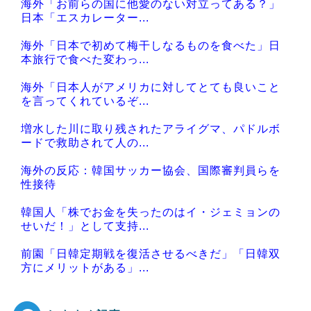
海外「お前らの国に他愛のない対立ってある？」
Powered by livedoor 相互RSS
日本「エスカレーター...
海外「日本で初めて梅干しなるものを食べた」日
本旅行で食べた変わっ...
海外「日本人がアメリカに対してとても良いこと
を言ってくれているぞ...
増水した川に取り残されたアライグマ、パドルボ
ードで救助されて人の...
海外の反応：韓国サッカー協会、国際審判員らを
性接待
韓国人「株でお金を失ったのはイ・ジェミョンの
せいだ！」として支持...
前園「日韓定期戦を復活させるべきだ」「日韓双
方にメリットがある」...