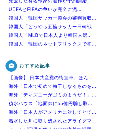
死去した有名作家の遺作が予約開始、...
UEFAとFIFAの争いが完全に泥...
韓国人「韓国サッカー協会の審判買収...
韓国人「どうやら五輪サッカー日韓戦...
韓国人「MLBで日本人より韓国人選...
韓国人「韓国のネットフリックスで初...
韓国人「意外に日本との関係が深い地...
おすすめ記事
【画像】 日本共産党の街宣車、ほん...
Powered by livedoor 相互RSS
海外「日本で初めて梅干しなるものを...
海外「ディズニーがゴミのようだ！」...
積水ハウス「地面師に55億円騙し取...
海外「日本人がアメリカに対してとて...
増水した川に取り残されたアライグマ...