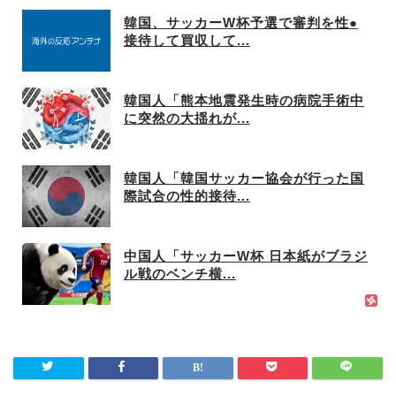
韓国、サッカーW杯予選で審判を性●
接待して買収して...
韓国人「熊本地震発生時の病院手術中
に突然の大揺れが...
韓国人「韓国サッカー協会が行った国
際試合の性的接待...
中国人「サッカーW杯 日本紙がブラジ
ル戦のベンチ横...