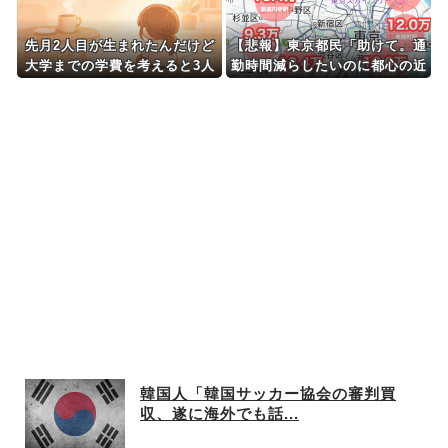
先月2人目が生まれたんだけど
【悲報】東京都民「助けて。通
大学までの学費を考えると3人
勤時間減らしたいのに都心の近
目は厳しい。赤ちゃんの育児に
くが最低10万払わないと住め
携われるのはこれで最後なのか
ないの」
と思うと涙が…
韓国人「韓国サッカー協会の審判買
収、遂に海外でも話...