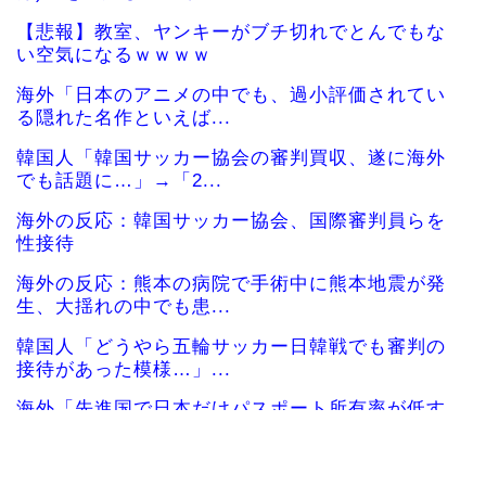
【悲報】教室、ヤンキーがブチ切れでとんでもな
い空気になるｗｗｗｗ
海外「日本のアニメの中でも、過小評価されてい
る隠れた名作といえば...
韓国人「韓国サッカー協会の審判買収、遂に海外
でも話題に…」→「2...
海外の反応：韓国サッカー協会、国際審判員らを
性接待
海外の反応：熊本の病院で手術中に熊本地震が発
生、大揺れの中でも患...
韓国人「どうやら五輪サッカー日韓戦でも審判の
接待があった模様…」...
海外「先進国で日本だけパスポート所有率が低す
ぎる、何故なのか」
韓国人「MLBで日本人より韓国人選手のほうがこ