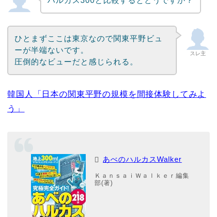
ハルカス300と比較するとどうですか？
ひとまずここは東京なので関東平野ビュ
ーが半端ないです。
スレ主
圧倒的なビューだと感じられる。
韓国人「日本の関東平野の規模を間接体験してみよ
う」
あべのハルカスWalker
ＫａｎｓａｉＷａｌｋｅｒ編集
部(著)