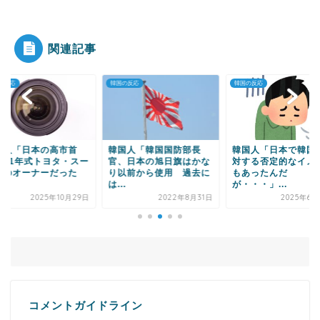
|●|韓国人「大統領が直接乗り出して大韓サッカー
協会の非民主的な...
関連記事
の反応
韓国の反応
韓国の反応
Powered by livedoor 相互RSS
国人「韓国国防部長
韓国人「日本で韓国男に
韓国人「“地震”日本
、日本の旭日旗はかな
対する否定的なイメージ
送局が外国人に避難
以前から使用 過去に
もあったんだ
と知らせる方法をご覧.
.
が・・・」...
2024年1
2022年8月31日
2025年6月22日
コメントガイドライン