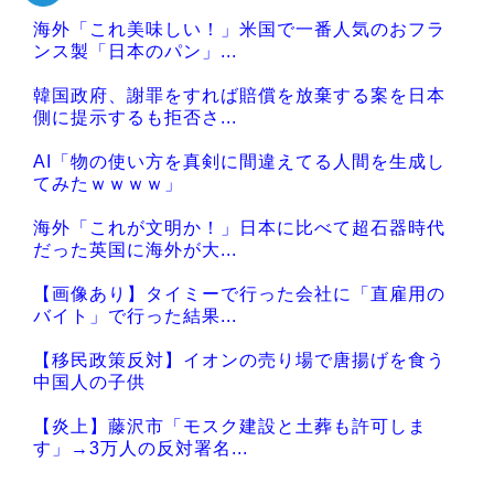
海外「これ美味しい！」米国で一番人気のおフラ
ンス製「日本のパン」...
韓国政府、謝罪をすれば賠償を放棄する案を日本
側に提示するも拒否さ...
AI「物の使い方を真剣に間違えてる人間を生成し
てみたｗｗｗｗ」
海外「これが文明か！」日本に比べて超石器時代
だった英国に海外が大...
【画像あり】タイミーで行った会社に「直雇用の
バイト」で行った結果...
【移民政策反対】イオンの売り場で唐揚げを食う
中国人の子供
【炎上】藤沢市「モスク建設と土葬も許可しま
す」→3万人の反対署名...