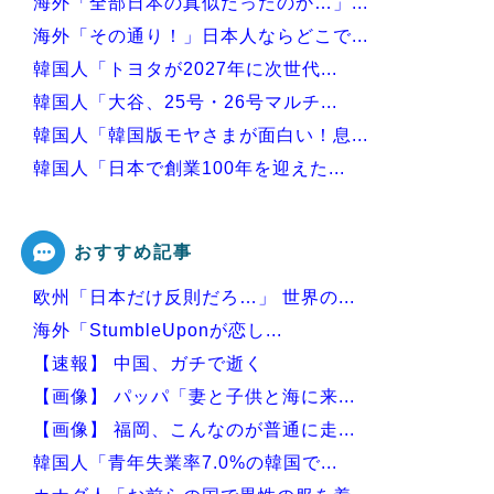
海外「全部日本の真似だったのか…」...
海外「その通り！」日本人ならどこで...
韓国人「トヨタが2027年に次世代...
韓国人「大谷、25号・26号マルチ...
韓国人「韓国版モヤさまが面白い！息...
韓国人「日本で創業100年を迎えた...
韓国人「本日チームをサヨナラ負けさ...
おすすめ記事
欧州「日本だけ反則だろ…」 世界の...
Powered by livedoor 相互RSS
海外「StumbleUponが恋し...
【速報】 中国、ガチで逝く
【画像】 パッパ「妻と子供と海に来...
【画像】 福岡、こんなのが普通に走...
韓国人「青年失業率7.0%の韓国で...