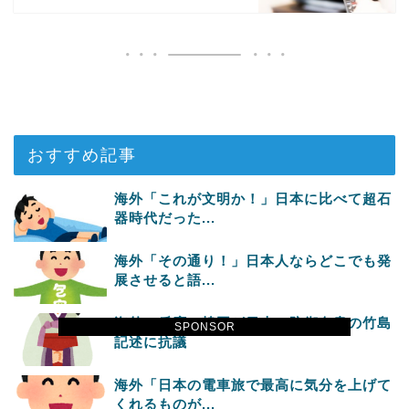
おすすめ記事
海外「これが文明か！」日本に比べて超石
器時代だった...
海外「その通り！」日本人ならどこでも発
展させると語...
海外の反応：韓国が日本の防衛白書の竹島
SPONSOR
記述に抗議
海外「日本の電車旅で最高に気分を上げて
くれるものが...