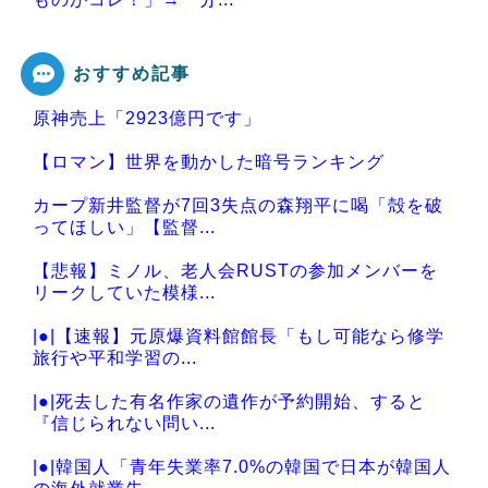
おすすめ記事
原神売上「2923億円です」
Powered by livedoor 相互RSS
【ロマン】世界を動かした暗号ランキング
カープ新井監督が7回3失点の森翔平に喝「殻を破
ってほしい」【監督...
【悲報】ミノル、老人会RUSTの参加メンバーを
リークしていた模様...
|●|【速報】元原爆資料館館長「もし可能なら修学
旅行や平和学習の...
|●|死去した有名作家の遺作が予約開始、すると
『信じられない問い...
|●|韓国人「青年失業率7.0%の韓国で日本が韓国人