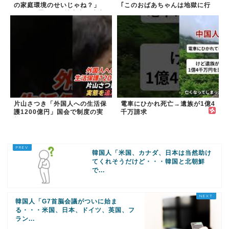
の家庭環境のせいじゃね？」
｢このおばあちゃんは地獄に行
→2年放置いじめ被害者が適応
く｣
障害に...未だに加...
片山さつき「外国人への生活保
電車にひかれ死亡→遺族が1億4
護1200億円」国会で制度の実
千万請求
態を追及
韓国人「米国、カナダ、日本は当然助け
てくれそうだけど・・・韓国と北朝鮮
で...
韓国人「G7首脳会議がついに始ま
る・・・米国、日本、ドイツ、英国、フ
ラン...