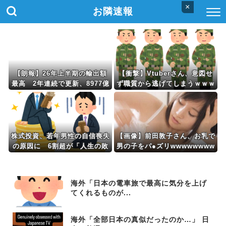
×
お隣速報
【朗報】26年上半期の輸出額
【衝撃】Vtuberさん、意図せ
最高 2年連続で更新、8977億
ず職質から逃げてしまうｗｗｗ
円 農水省「インバウンドの増
ｗｗｗｗｗ
加に伴い、日本食の認知度が向
上」
株式投資、若年男性の自信喪失
【画像】前田敦子さん、お乳で
の原因に 6割超が「人生の敗
男の子をパ●ズリwwwwwwww
者」自認
w
海外「日本の電車旅で最高に気分を上げ
てくれるものが...
海外「全部日本の真似だったのか…」 日