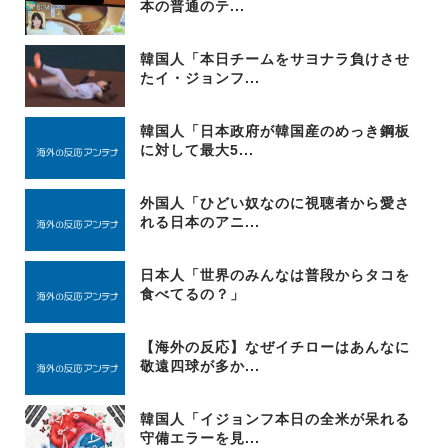
本の普通のテ...
韓国人「本日チームをサヨナラ負けさせ
たイ・ジョンフ...
韓国人「日本政府が韓国産のめっき鋼板
に対して最大5...
外国人「ひどい奴なのに視聴者から愛さ
れる日本のアニ...
日本人「世界のみんなは普段からタコを
食べてるの？」
【海外の反応】なぜイチローはあんなに
敬遠四球が多か...
韓国人「イジョンフ本日の全米が呆れる
守備エラーを見...