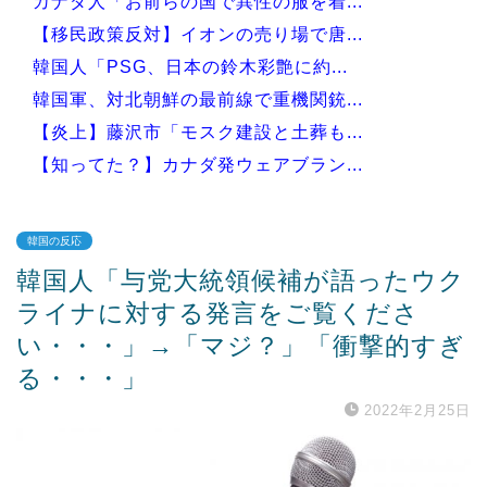
カナダ人「お前らの国で異性の服を着...
【移民政策反対】イオンの売り場で唐...
韓国人「PSG、日本の鈴木彩艶に約...
韓国軍、対北朝鮮の最前線で重機関銃...
【炎上】藤沢市「モスク建設と土葬も...
【知ってた？】カナダ発ウェアブラン...
韓国の反応
韓国人「与党大統領候補が語ったウク
Powered by livedoor 相互RSS
ライナに対する発言をご覧くださ
い・・・」→「マジ？」「衝撃的すぎ
る・・・」
2022年2月25日