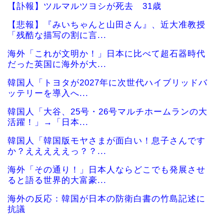
【訃報】ツルマルツヨシが死去 31歳
【悲報】『みいちゃんと山田さん』、近大准教授
「残酷な描写の割に言...
海外「これが文明か！」日本に比べて超石器時代
だった英国に海外が大...
韓国人「トヨタが2027年に次世代ハイブリッドバ
ッテリーを導入へ...
韓国人「大谷、25号・26号マルチホームランの大
活躍！」→「日本...
韓国人「韓国版モヤさまが面白い！息子さんです
か？えええええっ？？...
海外「その通り！」日本人ならどこでも発展させ
ると語る世界的大富豪...
海外の反応：韓国が日本の防衛白書の竹島記述に
抗議