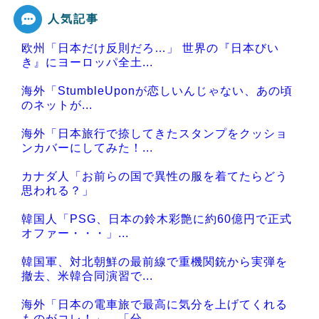
人気記事
欧州「日本だけ反則だろ…」 世界の『日本びい
Powered by livedoor 相互RSS
き』にヨーロッパ全土...
海外「StumbleUponが恋しいんじゃない、あの頃
のネットが...
海外「日本旅行で捺してきたスタンプをクッショ
ンカバーにしてみた！...
カナダ人「お前らの国で異性の服を着てたらどう
思われる？」
韓国人「PSG、日本の鈴木彩艶に約60億円で正式
オファー・・・」...
韓国軍、対北朝鮮の最前線で重機関銃から実弾を
撤去、米韓合同演習で...
海外「日本の電車旅で最高に気分を上げてくれる
ものがコレ！」→「分...