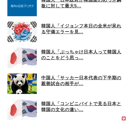
板に対して最大5...
韓国人「イジョンフ本日の全米が呆れ
る守備エラーを見...
韓国人「ぶっちゃけ日本人って韓国人
のことをどう思っ...
中国人「サッカー日本代表の下半期の
親善試合の相手が...
韓国人「コンビニバイトで見る日本と
韓国の文化の違い...