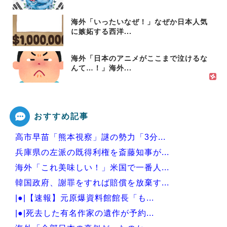
海外「いったいなぜ！」なぜか日本人気
に嫉妬する西洋...
海外「日本のアニメがここまで泣けるな
んて…！」海外...
おすすめ記事
高市早苗「熊本視察」謎の勢力「3分...
兵庫県の左派の既得利権を斎藤知事が...
海外「これ美味しい！」米国で一番人...
韓国政府、謝罪をすれば賠償を放棄す...
|●|【速報】元原爆資料館館長「も...
|●|死去した有名作家の遺作が予約...