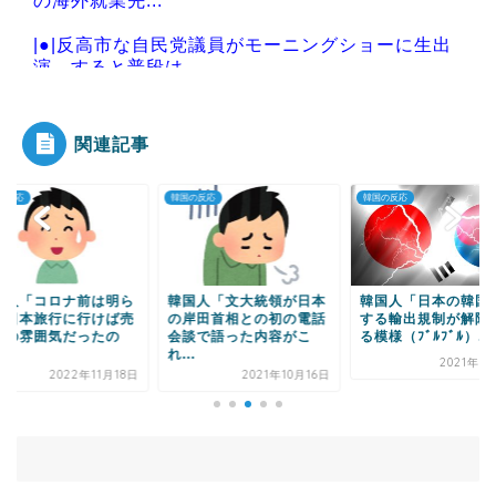
の海外就業先...
|●|反高市な自民党議員がモーニングショーに生出
演、すると普段は...
関連記事
Powered by livedoor 相互RSS
国の反応
韓国の反応
韓国の反応
国人「文大統領が日本
韓国人「日本の韓国に対
韓国人「日本の大卒
岸田首相との初の電話
する輸出規制が解除され
率、過去最高の98.
談で語った内容がこ
る模様（ﾌﾞﾙﾌﾞﾙ）...
記録・・・」→「独..
.
2021年7月17日
2025年2
2021年10月16日