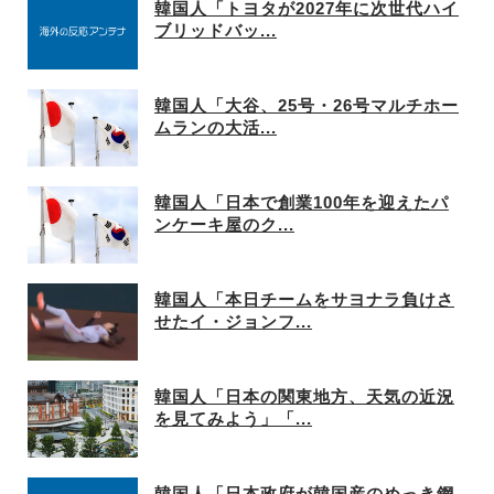
韓国人「トヨタが2027年に次世代ハイ
ブリッドバッ...
韓国人「大谷、25号・26号マルチホー
ムランの大活...
韓国人「日本で創業100年を迎えたパ
ンケーキ屋のク...
韓国人「本日チームをサヨナラ負けさ
せたイ・ジョンフ...
韓国人「日本の関東地方、天気の近況
を見てみよう」「...
韓国人「日本政府が韓国産のめっき鋼