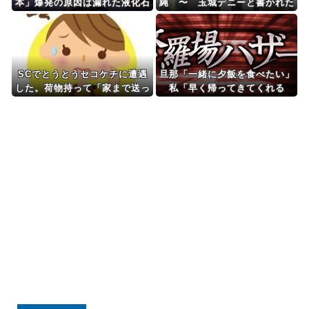
本」爆発の原因は漏れた液化石
縄 〜 玉城デニーと書かれた
油ガスか…経産省、全国の大規
横断幕を貼る人々、公職選挙法
模施設でガス供給設備の点検要
違反の疑いで110番通報されて
請
も辞めない件
SCでとうとうセコケチに遭遇
旦那「一緒に夕飯を食べたい」
した。荷物持って「家まで送っ
私「早く帰ってきてくれる
てくれない」って言ってきて...
の？」旦那「そうじゃないん
だ」→続いた言葉に思わず絶句
して…