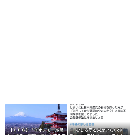
韓国人「日本で創業100年を迎えたパンケーキ屋の
クオリティをご覧...
海外「日本の電車旅で最高に気分を上げてくれる
ものがコレ！」→「分...
【海外の反応】「日本人なら誰が好き？」外国人
が選んだ人物が予想外...
韓国人「本日チームをサヨナラ負けさせたイ・ジ
ョンフの守備、ガチで...
Powered by livedoor 相互RSS
【ＬＰＧ】「イオンモール熊
むしろ守る人がいない沖