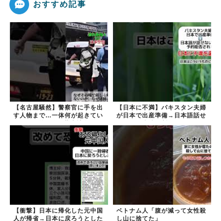
おすすめ記事
【名古屋騒然】警察官に手を出
【日本に不満】パキスタン夫婦
す人物まで…一体何が起きてい
が日本で出産準備→日本語話せ
るのか #外国人 #共生社会
ないため病院に断られる
#japan
【衝撃】日本に帰化した元中国
ベトナム人「腹が減って女性殺
人が帰省→日本に戻ろうとした
し山に捨てた」