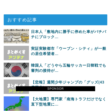
おすすめ記事
日本人「敷地内に勝手に停めた車がバチバ
チにブロック...
実証実験都市「ウーブン・シティ」が一般
の居住希望者...
韓国人「どうやら五輪サッカー日韓戦でも
審判の接待が...
【悲報】週間少年ジャンプの「グッズ(43
億円分)」...
SPONSOR
【大地震】専門家「南海トラフだけでなく
直下型地震に...