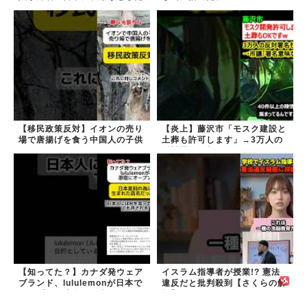
ら…
【移民政策反対】イオンの売り
【炎上】藤沢市「モスク建設と
場で唐揚げを食う中国人の子供
土葬も許可します」→3万人の
反対署名も却下
【知ってた？】カナダ発ウェア
イスラム指導者が授業!? 憲法
ブランド、lululemonが日本で
違反だと批判殺到【さくらの解
オープン→店名は日本差別から
説】
できた？