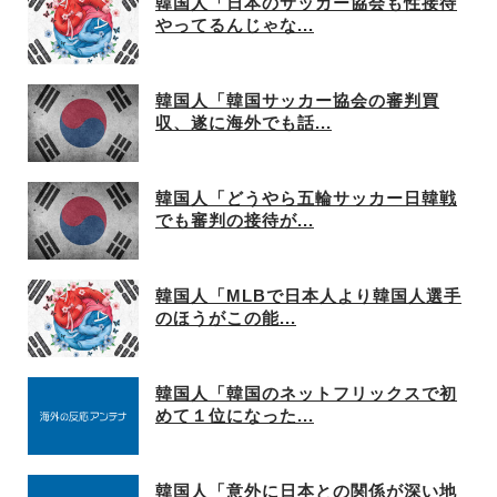
韓国人「日本のサッカー協会も性接待
やってるんじゃな...
韓国人「韓国サッカー協会の審判買
収、遂に海外でも話...
韓国人「どうやら五輪サッカー日韓戦
でも審判の接待が...
韓国人「MLBで日本人より韓国人選手
のほうがこの能...
韓国人「韓国のネットフリックスで初
めて１位になった...
韓国人「意外に日本との関係が深い地