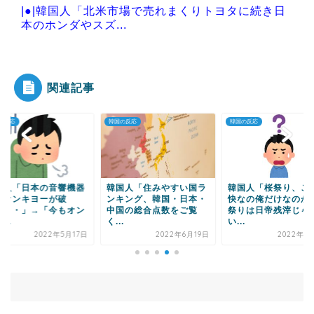
|●|韓国人「北米市場で売れまくりトヨタに続き日
本のホンダやスズ...
|●|消費税減税をなんとしても阻止したい石破前首
相、「何いってん...
関連記事
の反応
韓国の反応
韓国の反応
Powered by livedoor 相互RSS
国人「日本の音響機器
韓国人「住みやすい国ラ
韓国人「桜祭り、こ
門オンキヨーが破
ンキング、韓国・日本・
快なの俺だけなのか
・・・」→「今もオン
中国の総合点数をご覧
祭りは日帝残滓じゃ
...
く...
い...
2022年5月17日
2022年6月19日
2022年4