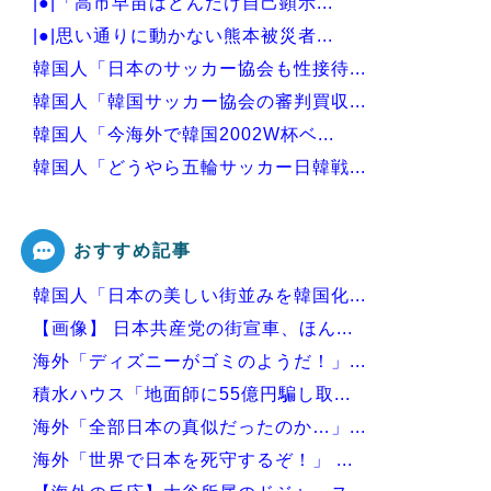
|●|「高市早苗はどんだけ自己顕示...
|●|思い通りに動かない熊本被災者...
韓国人「日本のサッカー協会も性接待...
韓国人「韓国サッカー協会の審判買収...
韓国人「今海外で韓国2002W杯ベ...
韓国人「どうやら五輪サッカー日韓戦...
韓国人「MLBで日本人より韓国人選...
おすすめ記事
韓国人「日本の美しい街並みを韓国化...
Powered by livedoor 相互RSS
【画像】 日本共産党の街宣車、ほん...
海外「ディズニーがゴミのようだ！」...
積水ハウス「地面師に55億円騙し取...
海外「全部日本の真似だったのか…」...
海外「世界で日本を死守するぞ！」 ...