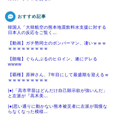
おすすめ記事
韓国人「大韓航空の熊本地震飲料水支援に対する
Powered by livedoor 相互RSS
日本人の反応をご覧く...
【動画】ガチ勢同士のボンバーマン、凄いｗｗｗ
ｗｗｗｗｗｗｗｗｗ
【朗報】ぐらんぶるのヒロイン、遂にデレる
wwww
【覇権】原神さん、7年目にして最盛期を迎えるｗ
ｗｗｗｗｗｗｗｗｗ
|●|「高市早苗はどんだけ自己顕示欲が強いんだ」
と左派が『高木美...
|●|思い通りに動かない熊本被災者に左派が我慢な
らなくなった模様...