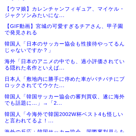
【ウマ娘】カレンチャンフィギュア、マイケル・
ジャクソンみたいにな...
【GIF動画】宮城の可愛すぎるチアさん、甲子園
で発見される
韓国人「日本のサッカー協会も性接待やってるん
じゃないですか？」
海外「日本のアニメの中でも、過小評価されてい
る隠れた名作といえば...
日本人「敷地内に勝手に停めた車がバチバチにブ
ロックされててウケた...
韓国人「韓国サッカー協会の審判買収、遂に海外
でも話題に…」→「2...
韓国人「今海外で韓国2002W杯ベスト4も怪しい
と言われてるよ！...
海外の反応：韓国サッカー協会、国際審判員らを