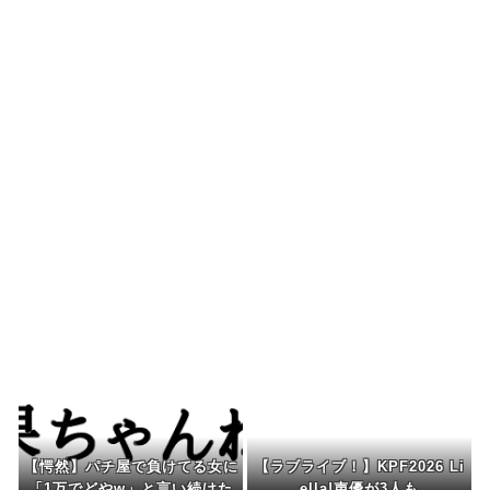
性接待
海外の反応：熊本の病院で手術中に熊本地震が発
生、大揺れの中でも患...
韓国人「どうやら五輪サッカー日韓戦でも審判の
接待があった模様…」...
海外「先進国で日本だけパスポート所有率が低す
ぎる、何故なのか」
韓国人「MLBで日本人より韓国人選手のほうがこ
の能力だけは上だよ...
Powered by livedoor 相互RSS
【愕然】パチ屋で負けてる女に
【ラブライブ！】KPF2026 Li
「1万でどやw」と言い続けた
ella!声優が3人も