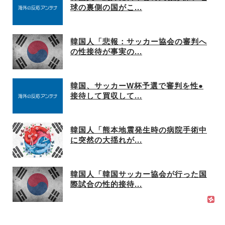
球の裏側の国がこ...
韓国人「悲報：サッカー協会の審判へ
の性接待が事実の...
韓国、サッカーW杯予選で審判を性●
接待して買収して...
韓国人「熊本地震発生時の病院手術中
に突然の大揺れが...
韓国人「韓国サッカー協会が行った国
際試合の性的接待...