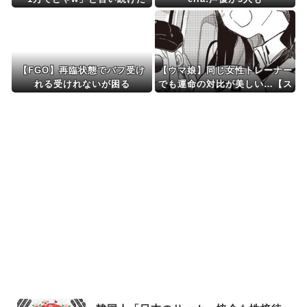
らwwww
【FGO】再臨状態でバフ受け
【ウマ娘】同じ女性トレーナー
れる受けれないが困る
でも運命の対比が美しい…【ス
タブロ第63話】