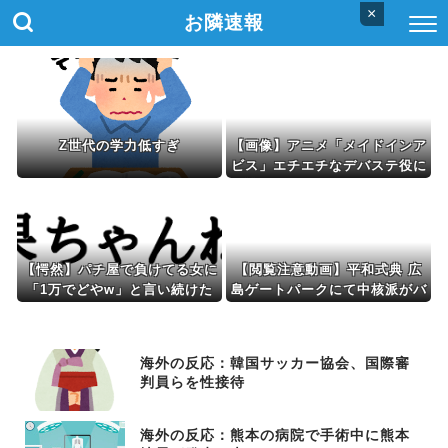
×
お隣速報
Z世代の学力低すぎ
【画像】アニメ「メイドインア
ビス」エチエチなデバステ役に
諸星すみれさんｗｗｗｗｗ
【愕然】パチ屋で負けてる女に
【閲覧注意動画】平和式典 広
「1万でどやw」と言い続けた
島ゲートパークにて中核派がバ
らwwww
リキッショい“ムカデ行進”を
披露「高市！打倒！式典！粉
砕！」
海外の反応：韓国サッカー協会、国際審
判員らを性接待
海外の反応：熊本の病院で手術中に熊本