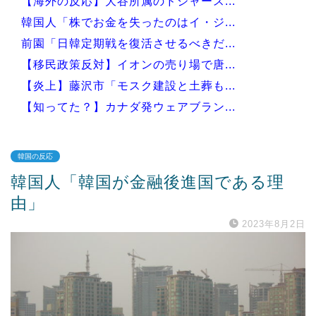
【海外の反応】大谷所属のドジャース...
韓国人「株でお金を失ったのはイ・ジ...
前園「日韓定期戦を復活させるべきだ...
【移民政策反対】イオンの売り場で唐...
【炎上】藤沢市「モスク建設と土葬も...
【知ってた？】カナダ発ウェアブラン...
韓国の反応
韓国人「韓国が金融後進国である理
Powered by livedoor 相互RSS
由」
2023年8月2日