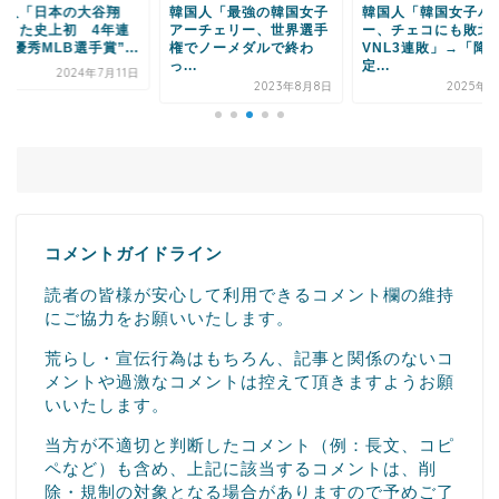
国人「日本の大谷翔
韓国人「最強の韓国女子
韓国人「韓国女子バ
、また史上初 4年連
アーチェリー、世界選手
ー、チェコにも敗
最優秀MLB選手賞”...
権でノーメダルで終わ
VNL3連敗」→「降
っ...
定...
2024年7月11日
2023年8月8日
2025年6
コメントガイドライン
読者の皆様が安心して利用できるコメント欄の維持
にご協力をお願いいたします。
荒らし・宣伝行為はもちろん、記事と関係のないコ
メントや過激なコメントは控えて頂きますようお願
いいたします。
当方が不適切と判断したコメント（例：長文、コピ
ペなど）も含め、上記に該当するコメントは、削
除・規制の対象となる場合がありますので予めご了