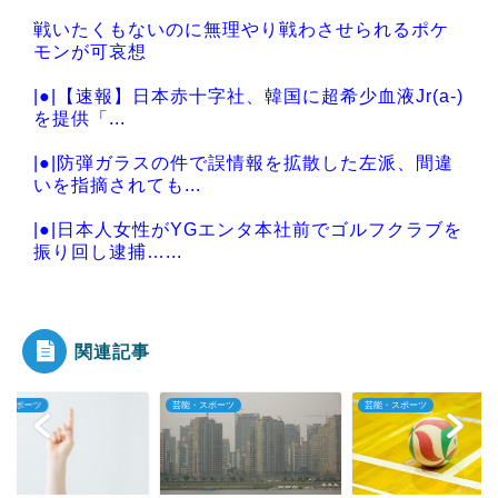
戦いたくもないのに無理やり戦わさせられるポケ
モンが可哀想
|●|【速報】日本赤十字社、韓国に超希少血液Jr(a-)
を提供「...
|●|防弾ガラスの件で誤情報を拡散した左派、間違
いを指摘されても...
|●|日本人女性がYGエンタ本社前でゴルフクラブを
振り回し逮捕…...
|●|韓国人「韓国サッカー協会の接待問題が今日ま
で大騒ぎにならな...
関連記事
・スポーツ
芸能・スポーツ
芸能・スポーツ
Powered by livedoor 相互RSS