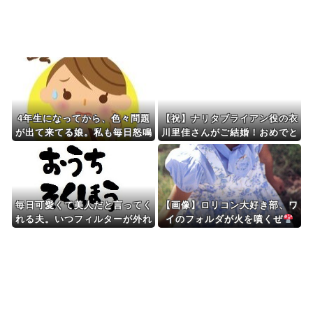
Powered by livedoor 相互RSS
4年生になってから、色々問題
【祝】ナリタブライアン役の衣
が出て来てる娘。私も毎日怒鳴
川里佳さんがご結婚！おめでと
り続けるのに疲れて体調崩し...
うございます！
毎日可愛くて美人だと言ってく
【画像】ロリコン大好き部、ワ
れる夫。いつフィルターが外れ
イのフォルダが火を噴くぜ
て私がただのデブスおばさんだ
と気付いてしまうのか恐ろしく
なった