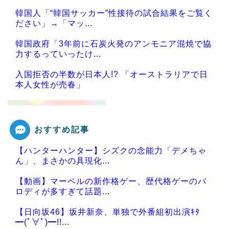
韓国人「“韓国サッカー”性接待の試合結果をご覧く
ださい」→「マッ...
韓国政府「3年前に石炭火発のアンモニア混焼で協
力するっていったけ...
入国拒否の半数が日本人!? 「オーストラリアで日
本人女性が売春」
おすすめ記事
Powered by livedoor 相互RSS
【ハンターハンター】シズクの念能力「デメちゃ
ん」、まさかの具現化...
【動画】マーベルの新作格ゲー、歴代格ゲーのパ
ロディが多すぎて話題...
【日向坂46】坂井新奈、単独で外番組初出演ｷﾀ
━(ﾟ∀ﾟ)━!!...