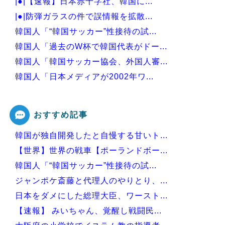
|●|【速報】日本赤十字社、韓国に...
|●|防弾ガラスの件で誤情報を拡散...
韓国人「“韓国サッカー”性接待の試...
韓国人「過去のW杯で韓国代表がドー...
韓国人「韓国サッカー協会、外国人審...
韓国人「日本メディアが2002年ワ...
韓国人「韓国サッカー協会の接待問題...
おすすめ記事
韓国が独自開発したと自慢する甘いト...
Powered by livedoor 相互RSS
【世界】世界の戦車【ポーランドボー...
韓国人「“韓国サッカー”性接待の試...
ジャンポケ斎藤と代理人のやりとり、...
日本をダメにした総理大臣、ワースト...
【速報】 みいちゃん、覚醒し戦闘民...