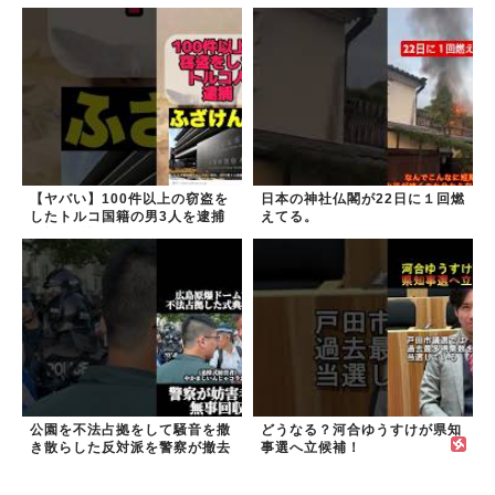
民 #外国人
【ヤバい】100件以上の窃盗を
日本の神社仏閣が22日に１回燃
したトルコ国籍の男3人を逮捕
えてる。
#移民 #外国人
公園を不法占拠をして騒音を撒
どうなる？河合ゆうすけが県知
き散らした反対派を警察が撤去
事選へ立候補！
しました！