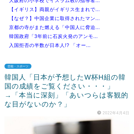
大阪府の小学校でイスラム教の指導者...
【イギリス】両親がイギリス生まれで...
【なぜ？】中国企業に取得されたマン...
京都の寺がまた燃える「中国人に脅迫...
韓国政府「3年前に石炭火発のアンモ...
入国拒否の半数が日本人!? 「オー...
芸能・スポーツ
韓国人「日本が予想したW杯H組の韓
Powered by livedoor 相互RSS
国の成績をご覧ください・・・」
→「本当に深刻」「あいつらは客観的
な目がないのか？」
2022年4月4日