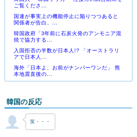
ご覧くださ...
国連が事実上の機能停止に陥りつつあると
関係者が告白、...
韓国政府「3年前に石炭火発のアンモニア混
焼で協力する...
入国拒否の半数が日本人!? 「オーストラリ
アで日本人...
海外「日本よ、お前がナンバーワンだ」 熊
本地震直後の...
韓国の反応
笑・・・
Powered by livedoor 相互RSS