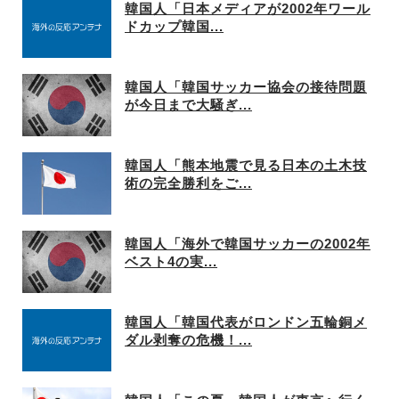
韓国人「日本メディアが2002年ワール
ドカップ韓国...
韓国人「韓国サッカー協会の接待問題
が今日まで大騒ぎ...
韓国人「熊本地震で見る日本の土木技
術の完全勝利をご...
韓国人「海外で韓国サッカーの2002年
ベスト4の実...
韓国人「韓国代表がロンドン五輪銅メ
ダル剥奪の危機！...