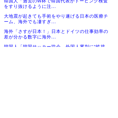
韓国人「過去のW杯で韓国代表がドーピング検査
をすり抜けるように注...
大地震が起きても手術をやり遂げる日本の医療チ
ーム、海外でも凄すぎ...
海外「さすが日本！」日本とドイツの仕事効率の
差が分かる数字に海外...
韓国人「韓国サッカー協会、外国人審判に“性接
待”報道・・・」→「...
韓国人「日本メディアが2002年ワールドカップ韓
国準決勝も調査す...
韓国人「韓国サッカー協会の接待問題が今日まで
大騒ぎにならなかった...
【海外の反応】ベトナム人「ベトナムは先進国よ
りも数学に秀でている...
海外10代「日本を好意的に見ている？それとも否
定的に見ている？投...