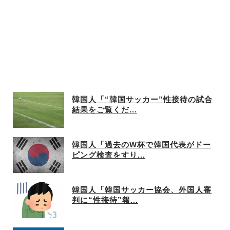
韓国人「“韓国サッカー”性接待の試合
結果をご覧くだ...
韓国人「過去のW杯で韓国代表がドー
ピング検査をすり...
韓国人「韓国サッカー協会、外国人審
判に“性接待”報...