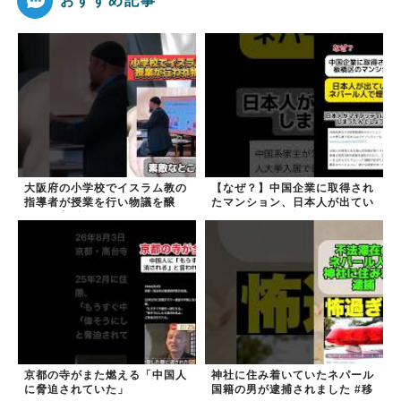
おすすめ記事
大阪府の小学校でイスラム教の
【なぜ？】中国企業に取得され
指導者が授業を行い物議を醸
たマンション、日本人が出てい
す！ #大阪 #イスラム教 #モス
きネパール人で埋まる
ク
京都の寺がまた燃える「中国人
神社に住み着いていたネパール
に脅迫されていた」
国籍の男が逮捕されました #移