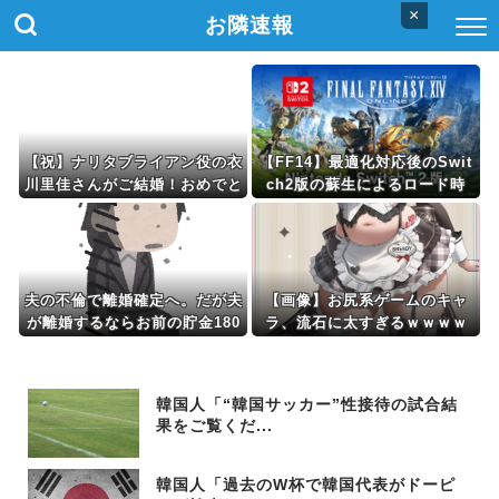
×
お隣速報
【祝】ナリタブライアン役の衣
【FF14】最適化対応後のSwit
川里佳さんがご結婚！おめでと
ch2版の蘇生によるロード時
うございます！
間、一部のPCより早いかもし
れない。海外勢「うちのPCよ
りロード速くね？」
夫の不倫で離婚確定へ。だが夫
【画像】お尻系ゲームのキャ
が離婚するならお前の貯金180
ラ、流石に太すぎるｗｗｗｗ
0万円を財産分与しろ」と言い
出した
韓国人「“韓国サッカー”性接待の試合結
果をご覧くだ...
韓国人「過去のW杯で韓国代表がドーピ