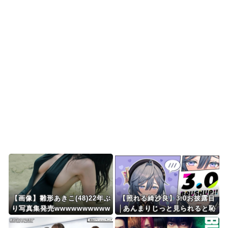
外国人「ドイツと日本、あらゆる面を比較したら
どっちが上なの？」
韓国人「国際的な恥さらしだ」日本サッカー協
会、韓国で性接待疑惑関...
韓国人「韓国人が『日本の地下鉄は複雑すぎる』
と感じる驚きの理由が...
【海外の反応】インドネシア人「これが日本の各
県に住むインドネシア...
Powered by livedoor 相互RSS
【画像】雛形あきこ(48)22年ぶ
【照れる綺沙良】3.0お披露目
り写真集発売wwwwwwwwww
│あんまりじっと見られると恥
ww
ずいかも…綺沙良の新たな姿に