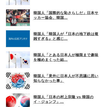
韓国人「国際的な恥さらしだ」日本サ
ッカー協会、韓国...
韓国人「韓国人が『日本の地下鉄は複
雑すぎる』と感じ...
韓国人「とある日本人が極限まで趣味
を極めまくった結...
韓国人「意外に日本人が不思議に思い
知らなかった事」
韓国人「日本の村上宗隆 vs 韓国の
イ・ジョンフ」...