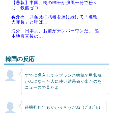
【悲報】中国、橋の欄干が強風一発で粉々
に 鉄筋ゼロ ...
蒋介石、共産党に武器を届け続けて「運輸
大隊長」と呼ば...
海外「日本よ、お前がナンバーワンだ」 熊
本地震直後の...
韓国の反応
すでに導入してセブランス病院で甲状腺
Powered by livedoor 相互RSS
がんになった人に使い結果値が出たのを
ニュースで見たよ
待機列何年もかかりそうだね（ﾌﾞﾙﾌﾞﾙ）