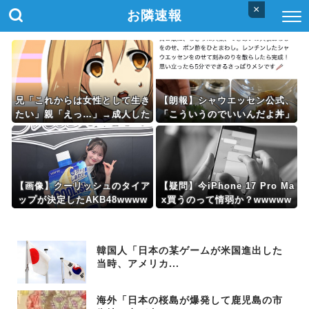
×
お隣速報
兄「これからは女性として生き
【朗報】シャウエッセン公式、
たい」親「えっ…」→成人した
「こういうのでいいんだよ丼」
兄の突然の告白に、家族はまさ
を作るｗｗｗｗｗｗｗ
かの事態を迎えることになり…
【画像】クーリッシュのタイア
【疑問】今iPhone 17 Pro Ma
ップが決定したAKB48wwww
x買うのって情弱か？wwwww
wwwwww
w
韓国人「日本の某ゲームが米国進出した
当時、アメリカ...
海外「日本の桜島が爆発して鹿児島の市