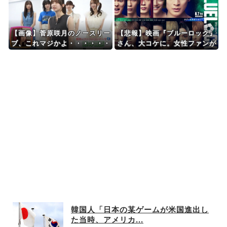
心奪われる瞬間
【画像】菅原咲月のノースリー
【悲報】映画『ブルーロック』
ブ、これマジかよ・・・・・・
さん、大コケに。女性ファンが
殺到するんじゃなかったの？
韓国人「日本の某ゲームが米国進出し
た当時、アメリカ...