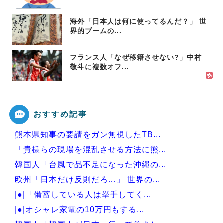
海外「日本人は何に使ってるんだ？」 世
界的ブームの...
フランス人「なぜ移籍させない?」中村
敬斗に複数オフ...
おすすめ記事
熊本県知事の要請をガン無視したTB...
「貴様らの現場を混乱させる方法に熊...
韓国人「台風で品不足になった沖縄の...
欧州「日本だけ反則だろ…」 世界の...
|●|「備蓄している人は挙手してく...
|●|オシャレ家電の10万円もする...