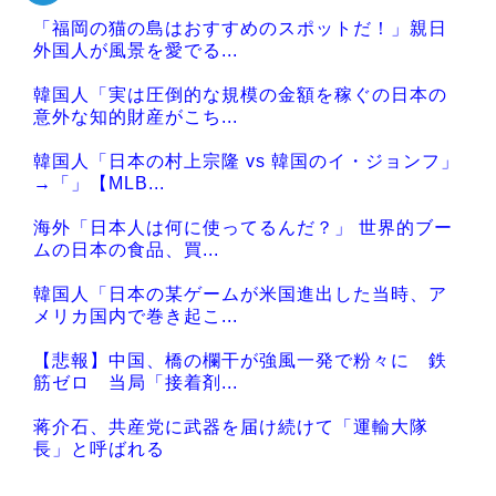
「福岡の猫の島はおすすめのスポットだ！」親日
Powered by livedoor 相互RSS
外国人が風景を愛でる...
韓国人「実は圧倒的な規模の金額を稼ぐの日本の
意外な知的財産がこち...
韓国人「日本の村上宗隆 vs 韓国のイ・ジョンフ」
→「」【MLB...
海外「日本人は何に使ってるんだ？」 世界的ブー
ムの日本の食品、買...
韓国人「日本の某ゲームが米国進出した当時、ア
メリカ国内で巻き起こ...
【悲報】中国、橋の欄干が強風一発で粉々に 鉄
筋ゼロ 当局「接着剤...
蒋介石、共産党に武器を届け続けて「運輸大隊
長」と呼ばれる