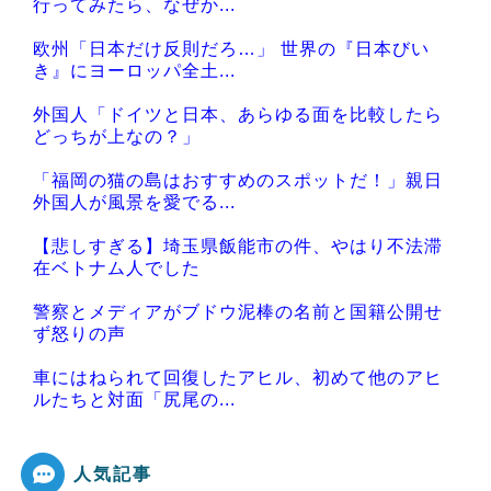
行ってみたら、なぜか...
欧州「日本だけ反則だろ…」 世界の『日本びい
き』にヨーロッパ全土...
外国人「ドイツと日本、あらゆる面を比較したら
どっちが上なの？」
「福岡の猫の島はおすすめのスポットだ！」親日
外国人が風景を愛でる...
【悲しすぎる】埼玉県飯能市の件、やはり不法滞
在ベトナム人でした
警察とメディアがブドウ泥棒の名前と国籍公開せ
ず怒りの声
車にはねられて回復したアヒル、初めて他のアヒ
ルたちと対面「尻尾の...
人気記事