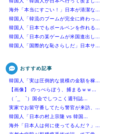
韓国人「韓国人が日本へ行って羨まし...
海外「本当にすごい！」日本が清潔な...
韓国人「韓流のブームが完全に終わっ...
韓国人「日本でもボールペンを作れる...
韓国人「日本の某ゲームが米国進出し...
韓国人「国際的な恥さらしだ」日本サ...
韓国人「韓国人が『日本の地下鉄は複...
おすすめ記事
韓国人「実は圧倒的な規模の金額を稼...
Powered by livedoor 相互RSS
【画像】 のっぺらぼう、捕まるｗｗ...
（ ´_ゝ`）国会でしつこく週刊誌...
実家でお留守番してたら警官が来訪、...
韓国人「日本の村上宗隆 vs 韓国...
海外「日本人は何に使ってるんだ？」...