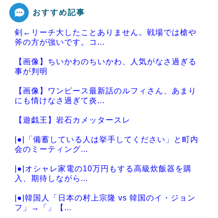
おすすめ記事
剣←リーチ大したことありません。戦場では槍や
Powered by livedoor 相互RSS
斧の方が強いです。コ...
【画像】ちいかわのちいかわ、人気がなさ過ぎる
事が判明
【画像】ワンピース最新話のルフィさん、あまり
にも情けなさ過ぎて炎...
【遊戯王】岩石カメッタースレ
|●|「備蓄している人は挙手してください」と町内
会のミーティング...
|●|オシャレ家電の10万円もする高級炊飯器を購
入、期待しながら...
|●|韓国人「日本の村上宗隆 vs 韓国のイ・ジョン
フ」→「」【...