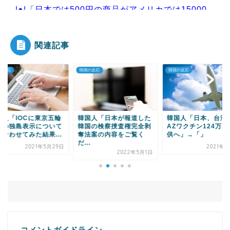
|●|「日本では500円の商品がアメリカでは15000
円だ」と物...
関連記事
の反応
韓国の反応
韓国の反応
Powered by livedoor 相互RSS
国人「日本が報道した
韓国人「日本、台湾に
韓国人「日本の抜刀
国の検察捜査権完全剥
AZワクチン124万回分提
レベルをご覧くださ
法案の内容をご覧く
供へ」→「」
→「マジで速い」「
.
う...
2021年6月4日
2022年5月1日
2021年1
コメントガイドライン