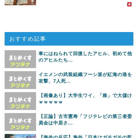
おすすめ記事
車にはねられて回復したアヒル、初めて他
のアヒルたち...
イエメンの武装組織フーシ派が紅海の港を
攻撃、7人死...
【画像あり】大学生ワイ、「株」で大儲け
ｗｗｗｗｗ
【正論】古市憲寿「フジテレビの第三者委
員会は中居さ...
【海外の反応】海外「日本はガチガチの監