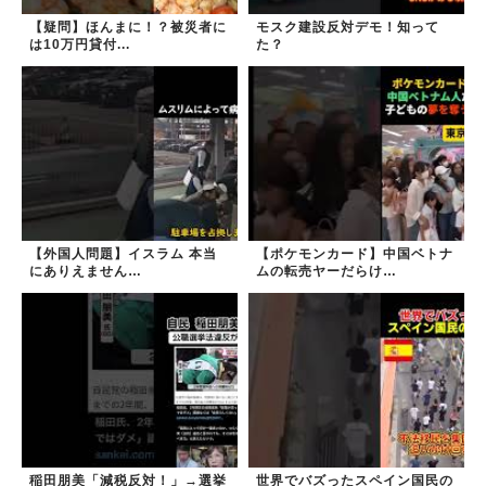
【疑問】ほんまに！？被災者に
モスク建設反対デモ！知って
は10万円貸付...
た？
【外国人問題】イスラム 本当
【ポケモンカード】中国ベトナ
にありえません…
ムの転売ヤーだらけ…
稲田朋美「減税反対！」→選挙
世界でバズったスペイン国民の