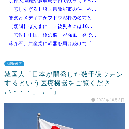
京都大病院が脳腫瘍手術で誤って正常...
【悲しすぎる】埼玉県飯能市の件、や...
警察とメディアがブドウ泥棒の名前と...
【疑問】ほんまに！？被災者には10...
【悲報】中国、橋の欄干が強風一発で...
蒋介石、共産党に武器を届け続けて「...
韓国の反応
韓国人「日本が開発した数千億ウォン
Powered by livedoor 相互RSS
するという医療機器をご覧くださ
い・・・」→「」
2023年10月3日