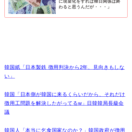
に現金化をすれば韓日関係は終
わると思うんだが・・・」
韓国紙「日本製鉄 徴用判決から2年、見向きもしな
い」
韓国「日本側が韓国に来るくらいだから、それだけ
徴用工問題を解決したがってるw」日韓韓局長級会
議
韓国人「本当に乞食国家なのか？」韓国政府が徴用