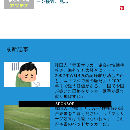
ーン接近、見...
最新記事
韓国人「韓国サッカー協会の性接待
報道、海外でも大騒ぎに・・・
2002年W杯4強の記録取り消しの声
も」→「マジで国の恥だ」「2002
年まで疑う価値がある」「国民や国
が築いた国格をサッカー選手が足で
蹴り飛ばすね」
SPONSOR
韓国人「“韓国サッカー”性接待の試
合結果をご覧ください」→「マッサ
ージ効果は間違いないねｗ」「これ
が本当のベッドサッカーだ」