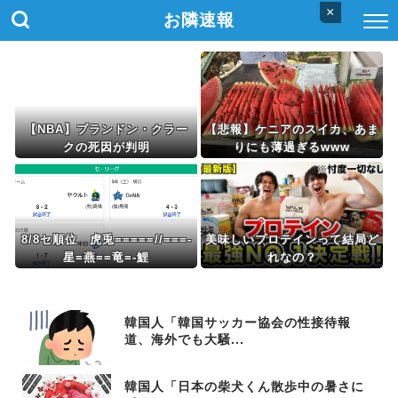
×
お隣速報
【NBA】ブランドン・クラー
【悲報】ケニアのスイカ、あま
クの死因が判明
りにも薄過ぎるwww
8/8セ順位 虎兎=====//===‐
美味しいプロテインって結局ど
星=燕==竜=‐鯉
れなの？
韓国人「韓国サッカー協会の性接待報
道、海外でも大騒...
韓国人「日本の柴犬くん散歩中の暑さに