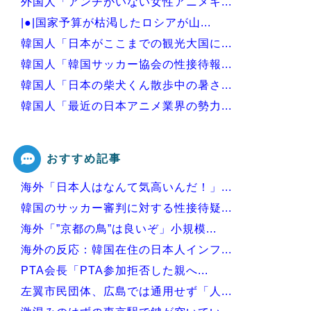
外国人「アンチがいない女性アニメキ...
|●|国家予算が枯渇したロシアが山...
韓国人「日本がここまでの観光大国に...
韓国人「韓国サッカー協会の性接待報...
韓国人「日本の柴犬くん散歩中の暑さ...
韓国人「最近の日本アニメ業界の勢力...
韓国人「韓国サッカー協会関係者が『...
おすすめ記事
海外「日本人はなんて気高いんだ！」...
Powered by livedoor 相互RSS
韓国のサッカー審判に対する性接待疑...
海外「”京都の鳥”は良いぞ」小規模...
海外の反応：韓国在住の日本人インフ...
PTA会長「PTA参加拒否した親へ...
左翼市民団体、広島では通用せず「人...