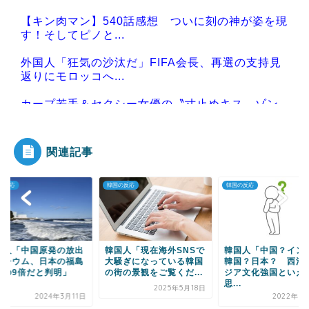
【キン肉マン】540話感想 ついに刻の神が姿を現
す！そしてピノと...
外国人「狂気の沙汰だ」FIFA会長、再選の支持見
返りにモロッコへ...
カープ若手＆セクシー女優の〝寸止めキス〟ゾン
ビたばこ売人との『ア...
関連記事
の反応
韓国の反応
韓国の反応
Powered by livedoor 相互RSS
国人「中国原発の放出
韓国人「現在海外SNSで
韓国人「中国？イン
リチウム、日本の福島
大騒ぎになっている韓国
韓国？日本？ 西洋
発の9倍だと判明」
の街の景観をご覧くだ...
ジア文化強国といえ
.
思...
2025年5月18日
2024年3月11日
2022年5