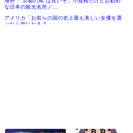
海外「”京都の鳥”は良いぞ」小規模だけどお勧め
な日本の観光名所／...
アメリカ「お前らの国の史上最も美しい女優を選
ぶなら誰になる？」
日本の新宿駅が怖いネコの写真で鳩対策した結果
→ちゃんと理解してて...
韓国人「日本の柴犬くん散歩中の暑さに耐えられ
なかった結果」
韓国人「最近の日本アニメ業界の勢力図を変えた
と言われる作品がこち...
韓国人「韓国サッカー協会関係者が『不適切接待
は慣行だった』と衝撃...
Powered by livedoor 相互RSS