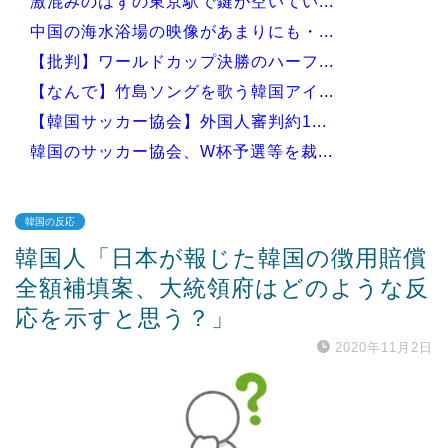
激混みのはずの東京駅で鍵が空いてい...
中国の海水浴場の映像があまりにも・...
【批判】ワールドカップ決勝のハーフ...
【なんで】竹島ソングを歌う韓国アイ...
【韓国サッカー協会】外国人審判約1...
韓国のサッカー協会、W杯予選等を裁...
韓国の反応
韓国人「日本が報じた韓国の徴用賠償
Powered by livedoor 相互RSS
全額補填案、大統領府はどのような反
応を示すと思う？」
2020年11月2日