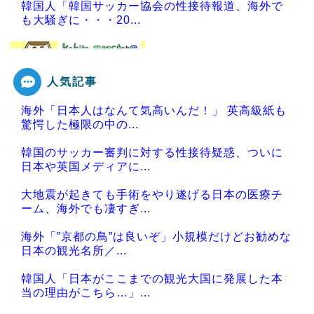
韓国人「韓国サッカー協会の性接待報道、海外で
も大騒ぎに・・・20...
人気記事
Powered by livedoor 相互RSS
海外「日本人はなんて気高いんだ！」 英高級紙も
驚愕した極限の中の...
韓国のサッカー審判に対する性接待疑惑、ついに
日本や英国メディアに...
大地震が起きても手術をやり遂げる日本の医療チ
ーム、海外でも凄すぎ...
海外「”京都の鳥”は良いぞ」小規模だけどお勧めな
日本の観光名所／...
韓国人「日本がここまでの観光大国に発展した本
当の理由がこちら…」...