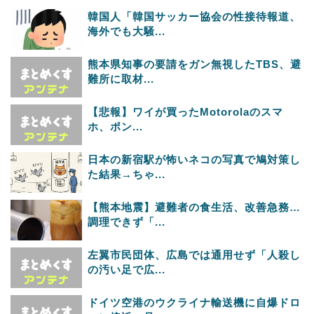
韓国人「韓国サッカー協会の性接待報道、
海外でも大騒...
熊本県知事の要請をガン無視したTBS、避
難所に取材...
【悲報】ワイが買ったMotorolaのスマ
ホ、ポン...
日本の新宿駅が怖いネコの写真で鳩対策し
た結果→ちゃ...
【熊本地震】避難者の食生活、改善急務…
調理できず「...
左翼市民団体、広島では通用せず「人殺し
の汚い足で広...
ドイツ空港のウクライナ輸送機に自爆ドロ