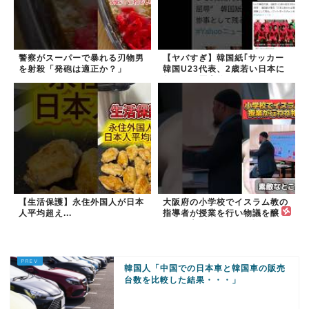
警察がスーパーで暴れる刃物男
【ヤバすぎ】韓国紙｢サッカー
を射殺「発砲は適正か？」
韓国U23代表、2歳若い日本に
負けると歴史的屈辱｣
【生活保護】永住外国人が日本
大阪府の小学校でイスラム教の
人平均超え...
指導者が授業を行い物議を醸
す！ #大阪 #イスラム教 #モス
ク
韓国人「中国での日本車と韓国車の販売
台数を比較した結果・・・」