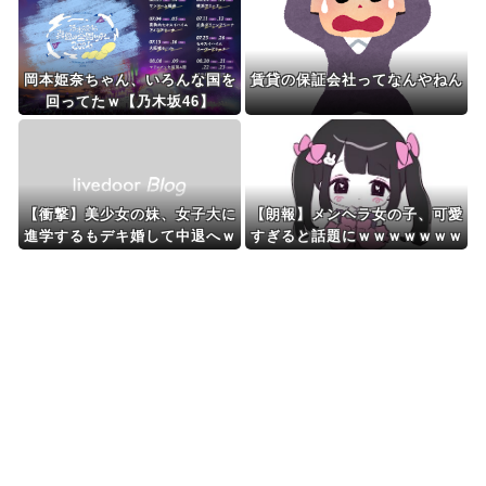
岡本姫奈ちゃん、いろんな国を
賃貸の保証会社ってなんやねん
回ってたｗ【乃木坂46】
【衝撃】美少女の妹、女子大に
【朗報】メンヘラ女の子、可愛
進学するもデキ婚して中退へｗ
すぎると話題にｗｗｗｗｗｗｗ
ｗｗｗ妹の末路が…ヤバすぎ
ｗｗｗｗ
る…