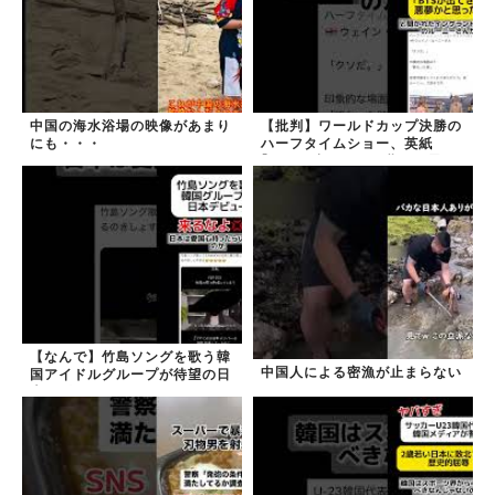
中国の海水浴場の映像があまり
【批判】ワールドカップ決勝の
にも・・・
ハーフタイムショー、英紙
｢BTSが出てきて悪夢かと思っ
た｣
【なんで】竹島ソングを歌う韓
中国人による密漁が止まらない
国アイドルグループが待望の日
本デビュー