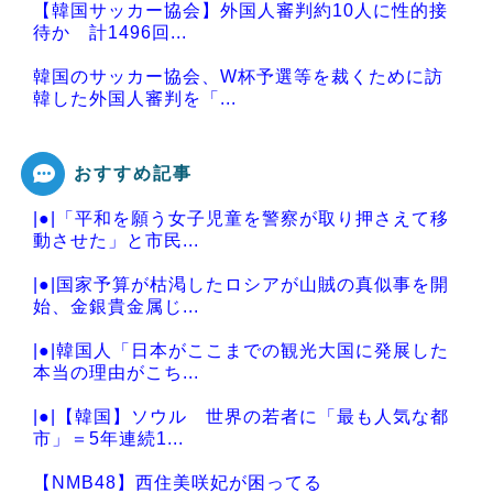
【韓国サッカー協会】外国人審判約10人に性的接
待か 計1496回...
韓国のサッカー協会、W杯予選等を裁くために訪
韓した外国人審判を「...
おすすめ記事
|●|「平和を願う女子児童を警察が取り押さえて移
Powered by livedoor 相互RSS
動させた」と市民...
|●|国家予算が枯渇したロシアが山賊の真似事を開
始、金銀貴金属じ...
|●|韓国人「日本がここまでの観光大国に発展した
本当の理由がこち...
|●|【韓国】ソウル 世界の若者に「最も人気な都
市」＝5年連続1...
【NMB48】西住美咲妃が困ってる