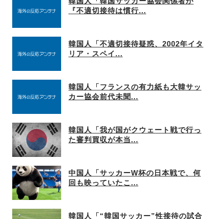
韓国人「韓国サッカー協会関係者が
『不適切接待は慣行...
韓国人「不適切接待疑惑、2002年イタ
リア・スペイ...
韓国人「フランスの有力紙も大韓サッ
カー協会前代未聞...
韓国人「我が国がクウェート戦で行っ
た審判買収が本当...
中国人「サッカーW杯の日本戦で、何
回も映っていたこ...
韓国人「“韓国サッカー”性接待の試合