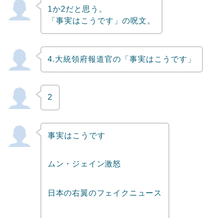
1か2だと思う。
Powered by livedoor 相互RSS
「事実はこうです」の呪文。
4.大統領府報道官の「事実はこうです」
2
事実はこうです
ムン・ジェイン激怒
日本の右翼のフェイクニュース