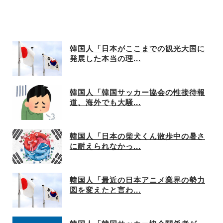
韓国人「日本がここまでの観光大国に
発展した本当の理...
韓国人「韓国サッカー協会の性接待報
道、海外でも大騒...
韓国人「日本の柴犬くん散歩中の暑さ
に耐えられなかっ...
韓国人「最近の日本アニメ業界の勢力
図を変えたと言わ...