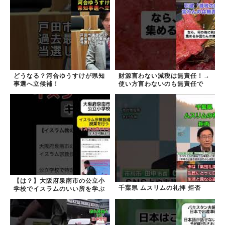
どうなる？河合ゆうすけが県知
財源言わない減税は無責任！→
事選へ立候補！
使い方言わないのも無責任で
は？
【は？】大阪府泉南市の公立小
千葉県 ムスリムの礼拝 拒否
学校でイスラムのいい所を学ぶ