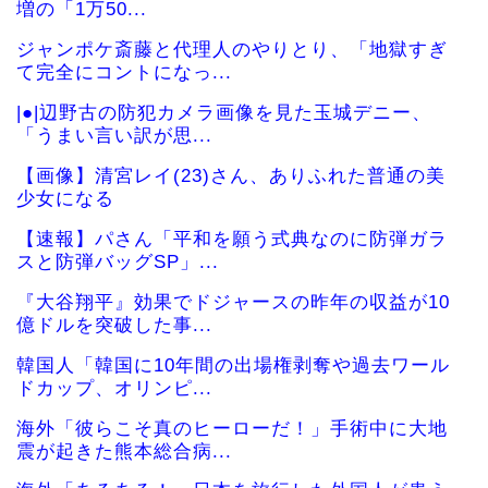
増の「1万50...
ジャンポケ斎藤と代理人のやりとり、「地獄すぎ
て完全にコントになっ...
|●|辺野古の防犯カメラ画像を見た玉城デニー、
「うまい言い訳が思...
【画像】清宮レイ(23)さん、ありふれた普通の美
少女になる
【速報】パさん「平和を願う式典なのに防弾ガラ
スと防弾バッグSP」...
『大谷翔平』効果でドジャースの昨年の収益が10
億ドルを突破した事...
韓国人「韓国に10年間の出場権剥奪や過去ワール
ドカップ、オリンピ...
海外「彼らこそ真のヒーローだ！」手術中に大地
震が起きた熊本総合病...