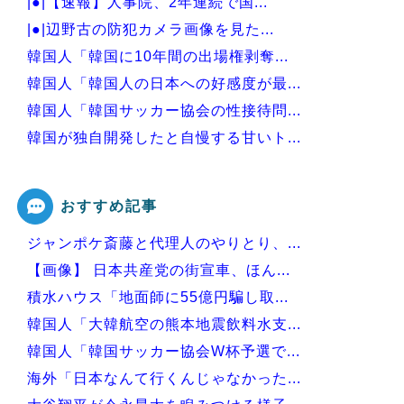
|●|【速報】人事院、2年連続で国...
|●|辺野古の防犯カメラ画像を見た...
韓国人「韓国に10年間の出場権剥奪...
韓国人「韓国人の日本への好感度が最...
韓国人「韓国サッカー協会の性接待問...
韓国が独自開発したと自慢する甘いト...
韓国人「大韓航空の熊本地震飲料水支...
おすすめ記事
ジャンポケ斎藤と代理人のやりとり、...
Powered by livedoor 相互RSS
【画像】 日本共産党の街宣車、ほん...
積水ハウス「地面師に55億円騙し取...
韓国人「大韓航空の熊本地震飲料水支...
韓国人「韓国サッカー協会W杯予選で...
海外「日本なんて行くんじゃなかった...