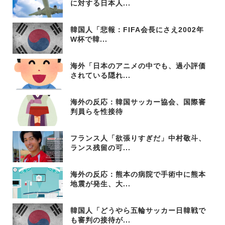
に対する日本人...
韓国人「悲報：FIFA会長にさえ2002年
W杯で韓...
海外「日本のアニメの中でも、過小評価
されている隠れ...
海外の反応：韓国サッカー協会、国際審
判員らを性接待
フランス人「欲張りすぎだ」中村敬斗、
ランス残留の可...
海外の反応：熊本の病院で手術中に熊本
地震が発生、大...
韓国人「どうやら五輪サッカー日韓戦で
も審判の接待が...