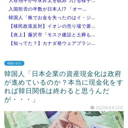
大谷翔平が今永昇太を睨みつける様子...
入国拒否の半数が日本人!? 「オー...
韓国人「株でお金を失ったのはイ・ジ...
【移民政策反対】イオンの売り場で唐...
【炎上】藤沢市「モスク建設と土葬も...
【知ってた？】カナダ発ウェアブラン...
韓国の反応
韓国人「日本企業の資産現金化は政府
Powered by livedoor 相互RSS
が進めているのか？本当に現金化をす
れば韓日関係は終わると思うんだ
が・・・」
2020年6月15日