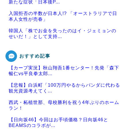
新たな症状「日本後P...
入国拒否の半数が日本人!? 「オーストラリアで日
本人女性が売春」
韓国人「株でお金を失ったのはイ・ジェミョンの
せいだ！」として支持...
おすすめ記事
【カープ実況】秋山翔吾1番センター！先発「森下
Powered by livedoor 相互RSS
暢仁vs平良拳太郎...
【悲報】白浜町「100万円やるからパンダに代わる
観光資源考えてく...
西武・柘植世那、母校勝利を祝う4年ぶりのホーム
ラン！
【日向坂46】今回はお手頃価格？日向坂46と
BEAMSのコラボが...