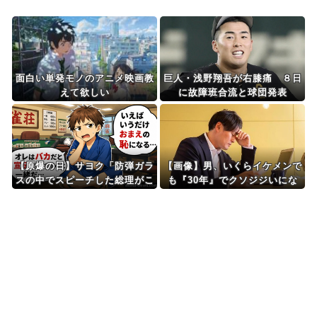
Powered by livedoor 相互RSS
面白い単発モノのアニメ映画教
巨人・浅野翔吾が右膝痛 ８日
えて欲しい
に故障班合流と球団発表
【原爆の日】サヨク「防弾ガラ
【画像】男、いくらイケメンで
スの中でスピーチした総理がこ
も『30年』でクソジジいにな
れまでいたんだろうか。オバマ
ってしまう
大統領でさえ、防弾ガラスなん
てなかった！」→石破茂＆オバ
マ大統領も使ってました