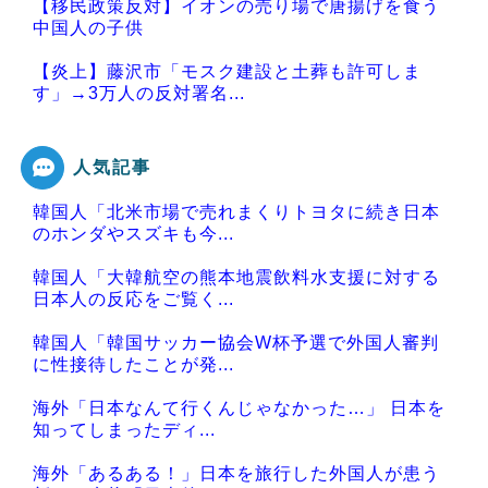
【移民政策反対】イオンの売り場で唐揚げを食う
中国人の子供
【炎上】藤沢市「モスク建設と土葬も許可しま
す」→3万人の反対署名...
人気記事
韓国人「北米市場で売れまくりトヨタに続き日本
Powered by livedoor 相互RSS
のホンダやスズキも今...
韓国人「大韓航空の熊本地震飲料水支援に対する
日本人の反応をご覧く...
韓国人「韓国サッカー協会W杯予選で外国人審判
に性接待したことが発...
海外「日本なんて行くんじゃなかった…」 日本を
知ってしまったディ...
海外「あるある！」日本を旅行した外国人が患う