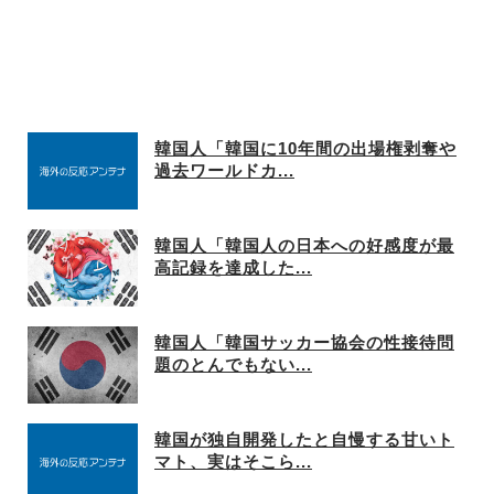
韓国人「韓国に10年間の出場権剥奪や
過去ワールドカ...
韓国人「韓国人の日本への好感度が最
高記録を達成した...
韓国人「韓国サッカー協会の性接待問
題のとんでもない...
韓国が独自開発したと自慢する甘いト
マト、実はそこら...