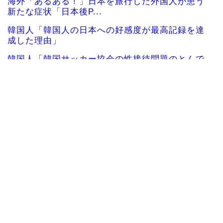
海外「あるある！」日本を旅行した外国人が患う
新たな症状「日本後P...
韓国人「韓国人の日本への好感度が最高記録を達
成した理由」
韓国人「韓国サッカー協会の性接待問題のとんで
もない言い訳がこちら...
韓国が独自開発したと自慢する甘いトマト、実は
そこら辺のトマトに砂...
韓国人「大韓航空の熊本地震飲料水支援に対する
日本人の反応をご覧く...
海外「日本のアニメの中でも、過小評価されてい
る隠れた名作といえば...
日本人「敷地内に勝手に停めた車がバチバチにブ
ロックされててウケた...