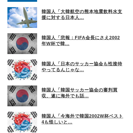
韓国人「大韓航空の熊本地震飲料水支
援に対する日本人...
韓国人「悲報：FIFA会長にさえ2002
年W杯で韓...
韓国人「日本のサッカー協会も性接待
やってるんじゃな...
韓国人「韓国サッカー協会の審判買
収、遂に海外でも話...
韓国人「今海外で韓国2002W杯ベスト
4も怪しいと...