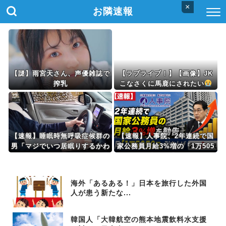
×
お隣速報
【謎】雨宮天さん、声優雑誌で
【ラブライブ！】【画像】JK
搾乳
こなさくに馬鹿にされたい
【速報】睡眠時無呼吸症候群の
【速報】人事院、2年連続で国
男「マジでいつ居眠りするかわ
家公務員月給3%増の「1万505
からん…けど車運転しなき
6円」引き上げ勧告 2年で6%超
ゃ…」→ 結果
え
海外「あるある！」日本を旅行した外国
人が患う新たな...
韓国人「大韓航空の熊本地震飲料水支援