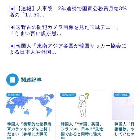
|●|【速報】人事院、2年連続で国家公務員月給3%
増の「1万50...
|●|辺野古の防犯カメラ画像を見た玉城デニー、
「うまい言い訳が思...
|●|韓国人「東南アジア各国が韓国サッカー協会に
よる日本人や外国...
|●|中国外務省「日本は原爆落とされて当然。どの
国も同情なんかし...
関連記事
の反応
韓国の反応
韓国の反応
Powered by livedoor 相互RSS
国人「衝撃的な世界海
韓国人「“米国、英国、
韓国人「日本のワク
力ランキングをご覧く
フランス、日本？”先進
接種数、やっぱりご
さい（参考に大韓民
国であると同時に強大
していたｗｗｗｗｗ