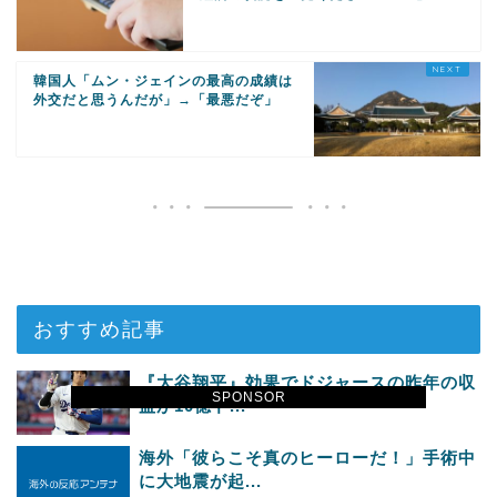
韓国人「ムン・ジェインの最高の成績は
外交だと思うんだが」→「最悪だぞ」
おすすめ記事
『大谷翔平』効果でドジャースの昨年の収
SPONSOR
益が10億ド...
海外「彼らこそ真のヒーローだ！」手術中
に大地震が起...