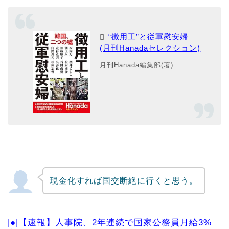
“徴用工”と従軍慰安婦
(月刊Hanadaセレクション)
月刊Hanada編集部(著)
現金化すれば国交断絶に行くと思う。
|●|【速報】人事院、2年連続で国家公務員月給3%