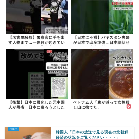
【名古屋騒然】警察官に手を出
【日本に不満】パキスタン夫婦
す人物まで…一体何が起きてい
が日本で出産準備→日本語話せ
るのか #外国人 #共生社会
ないため病院に断られる
#japan
【衝撃】日本に帰化した元中国
ベトナム人「腹が減って女性殺
人が帰省→日本に戻ろうとした
し山に捨てた」
ら…
韓国人「日本の放送で見る現在の北朝鮮
経済の状況をご覧ください・・・」