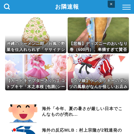
×
お隣速報
沖縄のラーメン二郎、台風で野
【悲報】ディズニーのおいなり
菜を仕入れられず「ヤサイナシ
巻（600円）、卑猥すぎて賛否
二郎」を提供
両論wwwwwwwwwwww
【カードキャプターさくら】コ
【ウマ娘】ケンタッキーのダン
トブキヤ「木之本桜 [包囲(シー
ツの風貌がなんか怪しいお店み
ジュ)]コスチュームVer.」フィ
たいだな…
ギュア【彩色原型公開】
海外「今年、夏の暑さが厳しい日本でこ
んなものが売れ...
海外の反応MLB：村上宗隆が2戦連発の