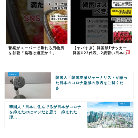
警察がスーパーで暴れる刃物男
【ヤバすぎ】韓国紙｢サッカー
を射殺「発砲は適正か？」
韓国U23代表、2歳若い日本に
負けると歴史的屈辱｣
韓国人「韓国左派ジャーナリストが語っ
た日本のコロナ急減の原因をご覧くだ
さ...
韓国人「日本に住んでるが日本がコロナ
を抑えたのはマジだと思う 抑えれた
理...