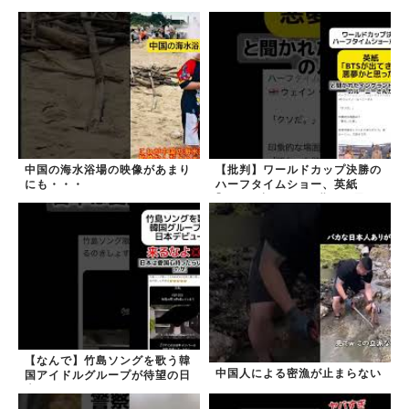
中国の海水浴場の映像があまり
【批判】ワールドカップ決勝の
にも・・・
ハーフタイムショー、英紙
｢BTSが出てきて悪夢かと思っ
た｣
【なんで】竹島ソングを歌う韓
中国人による密漁が止まらない
国アイドルグループが待望の日
本デビュー