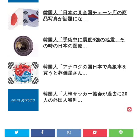
韓国人「日本の某全国チェーン店の商
品写真が話題にな...
韓国人「手術中に震度6強の地震、そ
の時の日本の医療...
韓国人「アナログの国日本で高級車を
買うと葬儀屋さん...
韓国人「大韓サッカー協会が過去に20
人の外国人審判...