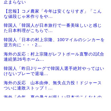
止まらない
【悲報】コメ農家「今年は安くなりすぎ」「こん
な値段じゃ米作りをや...
韓国人「韓国人が日本旅行で一番美味しいと感じ
た日本料理がこちらで...
韓国人「日本の村上宗隆、100マイルのシンカーを
逆方向に・・・2...
海外の反応：村上宗隆がレフトポール直撃の2試合
連続第26号ホーム...
韓国人「昨日Jリーグで韓国人選手絶対やってはい
けないプレーで退場...
海外の反応 山本由伸、無失点力投！ドジャース
ついに連敗ストップ！...
海外「今年、夏の暑さが厳しい日本でこんなもの
が売れてるらしい！ｗ...