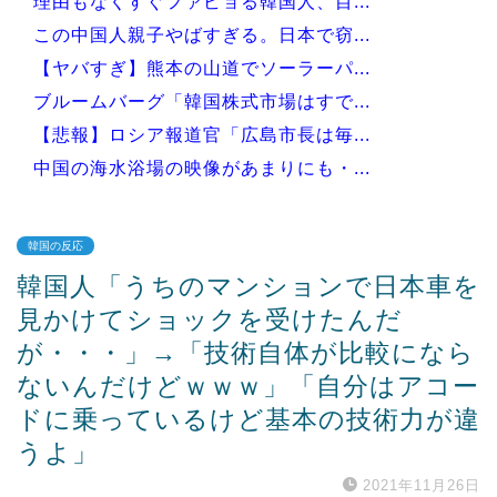
理由もなくすぐファビョる韓国人、目...
この中国人親子やばすぎる。日本で窃...
【ヤバすぎ】熊本の山道でソーラーパ...
ブルームバーグ「韓国株式市場はすで...
【悲報】ロシア報道官「広島市長は毎...
中国の海水浴場の映像があまりにも・...
韓国の反応
韓国人「うちのマンションで日本車を
Powered by livedoor 相互RSS
見かけてショックを受けたんだ
が・・・」→「技術自体が比較になら
ないんだけどｗｗｗ」「自分はアコー
ドに乗っているけど基本の技術力が違
うよ」
2021年11月26日