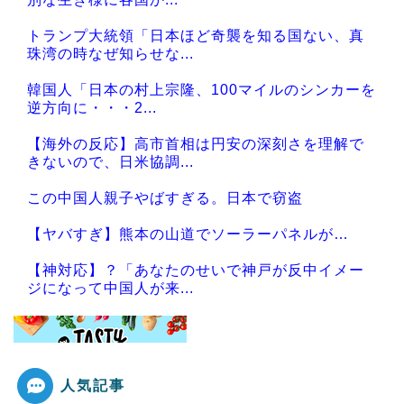
トランプ大統領「日本ほど奇襲を知る国ない、真
珠湾の時なぜ知らせな...
韓国人「日本の村上宗隆、100マイルのシンカーを
逆方向に・・・2...
【海外の反応】高市首相は円安の深刻さを理解で
きないので、日米協調...
この中国人親子やばすぎる。日本で窃盗
【ヤバすぎ】熊本の山道でソーラーパネルが…
【神対応】？「あなたのせいで神戸が反中イメー
ジになって中国人が来...
人気記事
Powered by livedoor 相互RSS