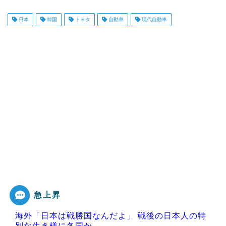
日本
韓国
トヨタ
自動車
現代自動車
急上昇
海外「日本は戦勝国なんだよ」 戦後の日本人の特
別な生き様に各国か...