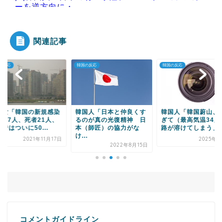
ーを逆方向に・...
関連記事
Powered by livedoor 相互RSS
の反応
韓国の反応
韓国の反応
国人「日本と仲良くす
韓国人「韓国蔚山、暑す
韓国人「日本が韓国
のが真の光復精神 日
ぎて（最高気温34度）道
優れたものを作れる
（師匠）の協力がな
路が溶けてしまう」→...
品」
.
2025年7月7日
2022年5
2022年8月15日
コメントガイドライン