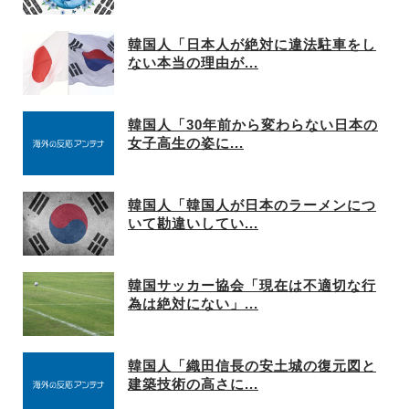
韓国人「日本人が絶対に違法駐車をし
ない本当の理由が...
韓国人「30年前から変わらない日本の
女子高生の姿に...
韓国人「韓国人が日本のラーメンにつ
いて勘違いしてい...
韓国サッカー協会「現在は不適切な行
為は絶対にない」...
韓国人「織田信長の安土城の復元図と
建築技術の高さに...