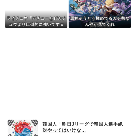
ライチュウ「ピチューとピカチ
原神そうとう極めてるガチ勢な
ュウより圧倒的に強いですｗ
んやが見てくれ
ｗ」←こいつが不人気な理由
韓国人「昨日Jリーグで韓国人選手絶
対やってはいけな...