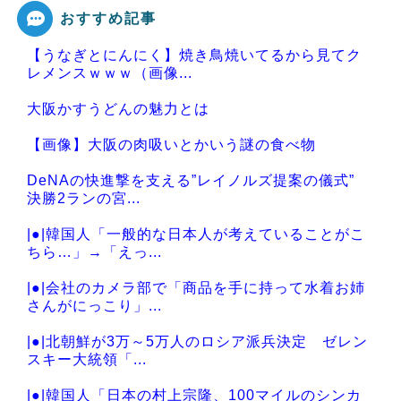
おすすめ記事
【うなぎとにんにく】焼き鳥焼いてるから見てク
Powered by livedoor 相互RSS
レメンスｗｗｗ（画像...
大阪かすうどんの魅力とは
【画像】大阪の肉吸いとかいう謎の食べ物
DeNAの快進撃を支える”レイノルズ提案の儀式”
決勝2ランの宮...
|●|韓国人「一般的な日本人が考えていることがこ
ちら…」→「えっ...
|●|会社のカメラ部で「商品を手に持って水着お姉
さんがにっこり」...
|●|北朝鮮が3万～5万人のロシア派兵決定 ゼレン
スキー大統領「...
|●|韓国人「日本の村上宗隆、100マイルのシンカ