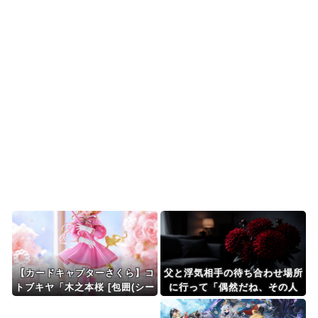
海外の反応MLB：村上宗隆が2戦連発の26号、160
キロ攻略のポ...
韓国人「日本人が絶対に違法駐車をしない本当の
理由がこちら…」→「...
海外「なんてこった！」日本とドイツの病院食の
あまりの差に海外が大...
韓国人「30年前から変わらない日本の女子高生の
姿に韓国人が衝撃！...
Powered by livedoor 相互RSS
【カードキャプターさくら】コ
父と浮気相手の待ち合わせ場所
トブキヤ「木之本桜 [包囲(シー
に行って「偶然だね、その人
ジュ)]コスチュームVer.」フィ
誰？」と知らないふりをして寿
ギュア【彩色原型公開】
司屋で時間を稼いだ。そして…