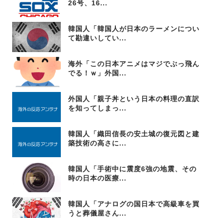
26号、16...
韓国人「韓国人が日本のラーメンについ
て勘違いしてい...
海外「この日本アニメはマジでぶっ飛ん
でる！ｗ」外国...
外国人「親子丼という日本の料理の直訳
を知ってしまっ...
韓国人「織田信長の安土城の復元図と建
築技術の高さに...
韓国人「手術中に震度6強の地震、その
時の日本の医療...
韓国人「アナログの国日本で高級車を買
うと葬儀屋さん...