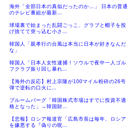
海外「全部日本の真似だったのか…」 日本の普通
のテレビ番組が最新...
球場裏で始まった乱闘ごっこ、グラブと帽子を投
げ捨てて突っ込む小さ...
韓国人「親孝行の台風は本当に日本が好きなんだ
な」
韓国人「日本人女性逮捕！ソウルで夜中一人ゴル
フクラブ振り回し暴れ...
【海外の反応】村上宗隆が100マイル粉砕の26号
弾で逆転の口火に...
ブルームバーグ「韓国株式市場はすでに投資不適
格となった」→韓国財...
【悲報】ロシア報道官「広島市長は毎年、ロシア
を嫌悪する『偽りの呪...