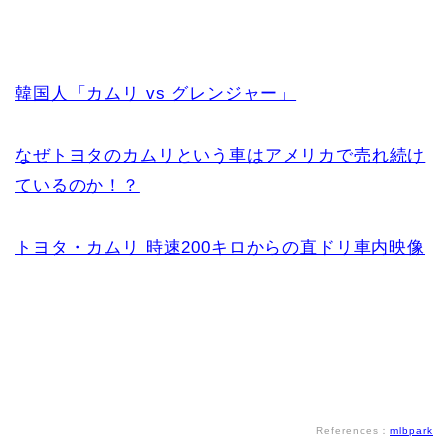
韓国人「カムリ vs グレンジャー」
なぜトヨタのカムリという車はアメリカで売れ続け
ているのか！？
トヨタ・カムリ 時速200キロからの直ドリ車内映像
References：
mlbpark