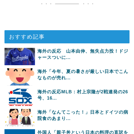
おすすめ記事
海外の反応 山本由伸、無失点力投！ドジ
ャースついに...
海外「今年、夏の暑さが厳しい日本でこん
なものが売れ...
海外の反応MLB：村上宗隆が2戦連発の26
号、16...
海外「なんてこった！」日本とドイツの病
院食のあまり...
外国人「親子丼という日本の料理の直訳を