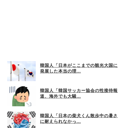
韓国人「日本がここまでの観光大国に
発展した本当の理...
韓国人「韓国サッカー協会の性接待報
道、海外でも大騒...
韓国人「日本の柴犬くん散歩中の暑さ
に耐えられなかっ...