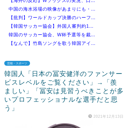
【海外の反応】Wソックスの実況、口...
中国の海水浴場の映像があまりにも・...
【批判】ワールドカップ決勝のハーフ...
【韓国サッカー協会】外国人審判約1...
韓国のサッカー協会、W杯予選等を裁...
【なんで】竹島ソングを歌う韓国アイ...
芸能・スポーツ
韓国人「日本の冨安健洋のファンサー
Powered by livedoor 相互RSS
ビスレベルをご覧ください」→「羨
ましい」「冨安は見習うべきことが多
いプロフェッショナルな選手だと思
う」
2021年12月13日