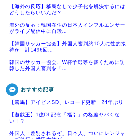
【海外の反応】移民なしで少子化を解決するには
どうしたらいいんだ？...
海外の反応：韓国在住の日本人インフルエンサー
がライブ配信中に自殺...
【韓国サッカー協会】外国人審判約10人に性的接
待か 計1496回...
韓国のサッカー協会、W杯予選等を裁くために訪
韓した外国人審判を「...
おすすめ記事
【競馬】アイビスSD、レコード更新 24年ぶり
Powered by livedoor 相互RSS
【遊戯王】1億DL記念「福引」の格差ヤバくな
い！？
外国人「差別されるぞ」日本人、ついにレンジャ