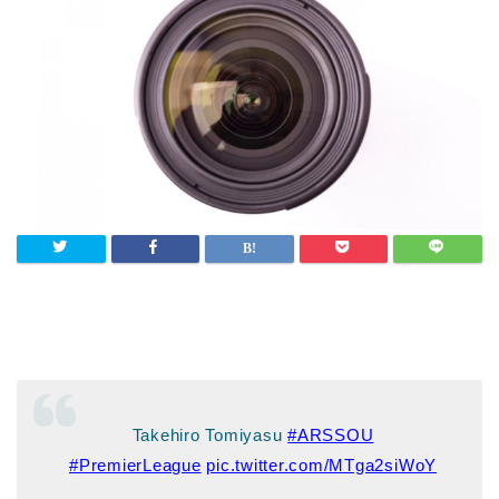
Takehiro Tomiyasu
#ARSSOU
#PremierLeague
pic.twitter.com/MTga2siWoY