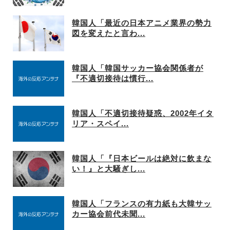
韓国人「最近の日本アニメ業界の勢力
図を変えたと言わ...
韓国人「韓国サッカー協会関係者が
『不適切接待は慣行...
韓国人「不適切接待疑惑、2002年イタ
リア・スペイ...
韓国人「『日本ビールは絶対に飲まな
い！』と大騒ぎし...
韓国人「フランスの有力紙も大韓サッ
カー協会前代未聞...