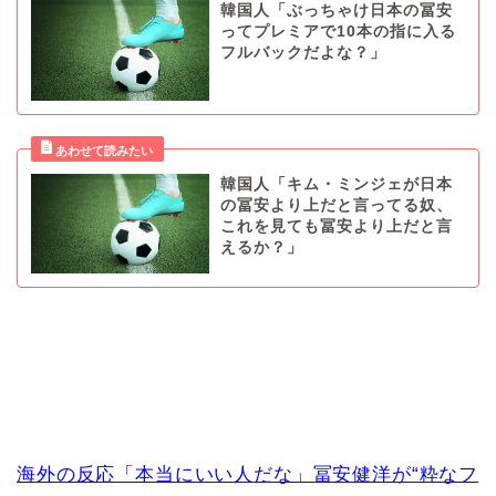
韓国人「ぶっちゃけ日本の冨安
ってプレミアで10本の指に入る
フルバックだよな？」
韓国人「キム・ミンジェが日本
の冨安より上だと言ってる奴、
これを見ても冨安より上だと言
えるか？」
海外の反応「本当にいい人だな」冨安健洋が“粋なフ