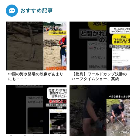
おすすめ記事
中国の海水浴場の映像があまり
【批判】ワールドカップ決勝の
にも・・・
ハーフタイムショー、英紙
｢BTSが出てきて悪夢かと思っ
た｣