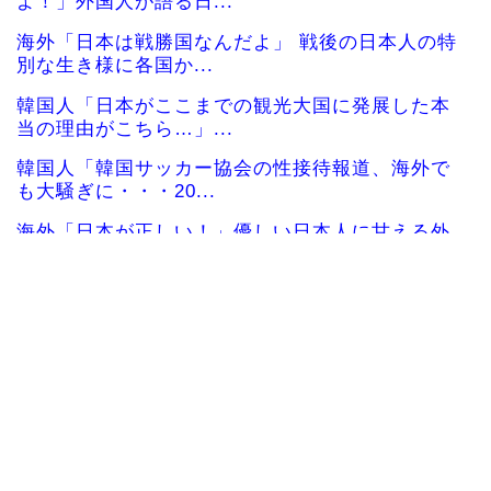
よ！」外国人が語る日...
海外「日本は戦勝国なんだよ」 戦後の日本人の特
別な生き様に各国か...
韓国人「日本がここまでの観光大国に発展した本
当の理由がこちら…」...
韓国人「韓国サッカー協会の性接待報道、海外で
も大騒ぎに・・・20...
海外「日本が正しい！」優しい日本人に甘える外
国人に海外が大騒ぎ
海外「”京都の鳥”は良いぞ」小規模だけどお勧め
な日本の観光名所／...
韓国人「日本の柴犬くん散歩中の暑さに耐えられ
なかった結果」
韓国人「最近の日本アニメ業界の勢力図を変えた
と言われる作品がこち...
韓国人「韓国サッカー協会関係者が『不適切接待