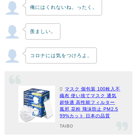
俺にはくれないね。ったく。
羨ましい。
コロナには気をつけろよ。
マスク 個包装 100枚入不
織布 使い捨てマスク 通気
超快適 高性能フィルター
風邪 花粉 飛沫防止 PM2.5
99%カット 日本の品質
TAIBO