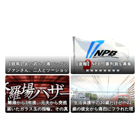
は慣行だった』と衝撃...
Powered by livedoor 相互RSS
【競馬】あの武ルメ痛バッグの
【速報】NPB、審判員を募集
ファンさん、二人とツーショッ
ｗｗｗｗｗｗｗｗ
ト！
離婚から3年後、元夫から突然
生活保護中の30歳だけど、22
届いたガラス玉の指輪。その真
歳の彼女から痛烈にフラれた理
意を知った瞬間、私も弁護士も
由に納得できない → 彼女
言葉を失って…
「車の運転ができない人は日本
人の資格がないと思っていま
す」……