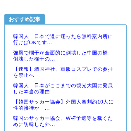
おすすめ記事
韓国人「日本で道に迷ったら無料案内所に
行けばOKです...
強風で欄干が全面的に倒壊した中国の橋、
倒壊した欄干の...
【速報】靖国神社、軍服コスプレでの参拝
を禁止へ
韓国人「日本がここまでの観光大国に発展
した本当の理由...
【韓国サッカー協会】外国人審判約10人に
性的接待か ...
韓国のサッカー協会、W杯予選等を裁くた
めに訪韓した外...