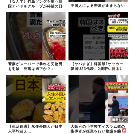
【なんで】竹島ソングを歌う韓
中国人による密漁が止まらない
国アイドルグループが待望の日
本デビュー
警察がスーパーで暴れる刃物男
【ヤバすぎ】韓国紙｢サッカー
を射殺「発砲は適正か？」
韓国U23代表、2歳若い日本に
負けると歴史的屈辱｣
【生活保護】永住外国人が日本
大阪府の小学校でイスラム教の
人平均超え...
指導者が授業を行い物議を醸