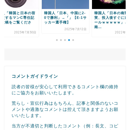
国人「韓国と日本の宿
韓国人「日本、中国に2-
韓国人「日本の南野
比較するマンC専任記
0で勝利」→「」【E-1サ
実、投入後すぐに追
の投稿をご覧くださ
ッカー選手権】
ールｗｗｗｗｗ」→
.
南...
2025年7月12日
2023年7月30日
2022年1
コメントガイドライン
読者の皆様が安心して利用できるコメント欄の維持
にご協力をお願いいたします。
荒らし・宣伝行為はもちろん、記事と関係のないコ
メントや過激なコメントは控えて頂きますようお願
いいたします。
当方が不適切と判断したコメント（例：長文、コピ