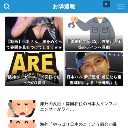
×
お隣速報
【動画】巨乳さん、服をめくっ
【速報】ワイ(25)、営業から工
て谷間を見せつけてしまうｗｗ
場のラインへ異動
ｗwｗｗｗｗｗｗｗｗ
阪神タイガース、10安打でた
日本ハム 新庄監督 退任なら複
ったの1得点
数球団による「争奪戦」も
海外の反応：韓国在住の日本人インフル
エンサーがライ...
海外「やっぱり日本のこういう部分が最