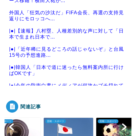
ーズ移籍！横田大祐が...
外国人「狂気の沙汰だ」FIFA会長、再選の支持見
返りにモロッコへ...
|●|【速報】八村塁、人種差別的な声に対して「日
本で生まれ日本で...
|●|「近年稀に見るどころの話じゃないぞ」と台風
15号の予想進路...
|●|韓国人「日本で道に迷ったら無料案内所に行け
ばOKです」
|●|今年の防衛白書にメディアが何故かブチ切れて
いる模様、躍起に...
関連記事
・スポーツ
芸能・スポーツ
芸能・スポーツ
Powered by livedoor 相互RSS