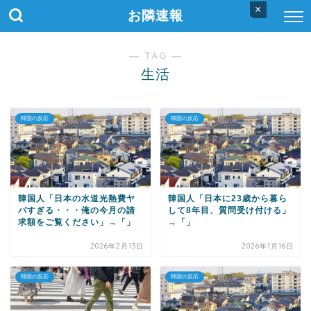
×
お隣速報
― TAG ―
生活
韓国の反応
韓国の反応
韓国人「日本の水道光熱費ヤ
韓国人「日本に23歳から暮ら
バすぎる・・・俺の今月の請
して8年目、質問受け付ける」
求額をご覧ください」→「」
→「」
2026年2月13日
2026年1月16日
韓国の反応
韓国の反応