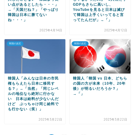
い点があるとしたら・・・」
GDPもさらに高いし、
→「天国だね？」「やっぱり
YouTubeを見ると日本は滅び
韓国は日本に勝てない
て韓国は上手くいってると言
ね・・・」
ってたんだが」→「」
2025年4月14日
2025年4月12日
韓国の反応
韓国の反応
韓国人「みんなは日本の市民
韓国人「韓国 vs 日本、どちら
権もらえたら日本に移民す
の国の方が未来（10年、20年
る？」→「当然」「同じレベ
後）が明るいだろうか？」
ルの地位なら絶対に行かな
→「」
い 日本は給料が少ないんだ
けど ぶっちゃけ同じ給料で
も行かない（笑）」
2025年3月22日
2025年3月22日