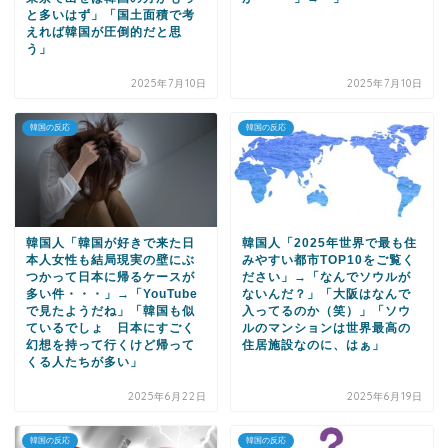
と多いはず」「国土面積で考
えれば韓国が圧倒的だと思
う」
2025年7月10日
2025年7月10日
韓国の反応
韓国の反応
韓国人「韓国が好きで来た日
韓国人「2025年世界で最も住
本人女性も結局現実の壁にぶ
みやすい都市TOP10をご覧く
つかって日本に帰るケースが
ださい」→「なんでソウルが
多い件・・・」→「YouTube
ないんだ？」「大阪はなんで
で見たようだね」「韓国も似
入ってるのか（笑）」「ソウ
ているでしょ 日本にすごく
ルのマンションは世界最高の
幻想を持って行くけど帰って
住居施設なのに、はぁ」
くる人たちが多い」
2025年6月22日
2025年6月19日
韓国の反応
韓国の反応