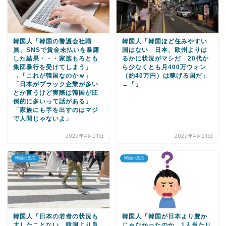
韓国人「韓国の警護会社職
韓国人「韓国ほど住みやすい
員、SNSで賃金未払いを暴露
国はない 日本、欧州よりは
した結果・・・家族もろとも
るかに状況がマシだ 20代か
集団暴行を受けてしまう」
ら少なくとも月400万ウォン
→「これが韓国なのかｗ」
（約40万円）は稼げる国だ」
「日本がブラック企業が多い
→「」
とか言うけど実際は韓国が圧
倒的に多いって話がある」
「家族にも手を出すのはマジ
で人間じゃないよ」
2025年4月21日
2025年4月21日
韓国の反応
韓国の反応
韓国人「日本の若者の状況も
韓国人「韓国が日本より豊か
大したことない 韓国より良
じゃなかったのか 1人当たり