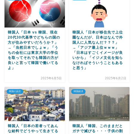
韓国人「日本 vs 韓国、現在
韓国人「日本が移住先で上位
20代30代基準でどちらの国の
圏なんだが、日本はなんで外
方が住みやすいだろうか？」
国人に人気なんだ？？？」
→「当然日本でしょｗ」「う
→「アジア最上位ｗｗｗ」
ちの会社には東京大学の学位
「日本はすごくイメージが良
を取ってそれでも韓国の方が
いから」「イジメ文化を知ら
良いと言って韓国で働いてる
なければそういうこともある
よ」
と思う」
2025年6月5日
2025年6月2日
韓国の反応
韓国経済
韓国人「日本の若者ってあん
韓国人「韓国、このままだと
な給料でどうやって生きてる
ガチで滅びる・・・子供の割