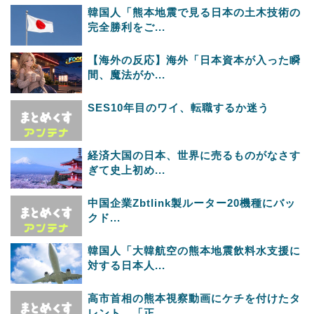
韓国人「熊本地震で見る日本の土木技術の
完全勝利をご...
【海外の反応】海外「日本資本が入った瞬
間、魔法がか...
SES10年目のワイ、転職するか迷う
経済大国の日本、世界に売るものがなさす
ぎて史上初め...
中国企業Zbtlink製ルーター20機種にバッ
クド...
韓国人「大韓航空の熊本地震飲料水支援に
対する日本人...
高市首相の熊本視察動画にケチを付けたタ
レント、「正...