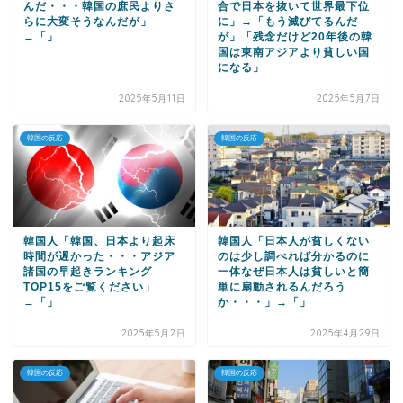
んだ・・・韓国の庶民よりさ
合で日本を抜いて世界最下位
らに大変そうなんだが」
に」→「もう滅びてるんだ
→「」
が」「残念だけど20年後の韓
国は東南アジアより貧しい国
になる」
2025年5月11日
2025年5月7日
韓国の反応
韓国の反応
韓国人「韓国、日本より起床
韓国人「日本人が貧しくない
時間が遅かった・・・アジア
のは少し調べれば分かるのに
諸国の早起きランキング
一体なぜ日本人は貧しいと簡
TOP15をご覧ください」
単に扇動されるんだろう
→「」
か・・・」→「」
2025年5月2日
2025年4月29日
韓国の反応
韓国の反応