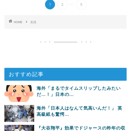
...
1
2
5
HOME
生活
おすすめ記事
海外「まるでタイムスリップしたみたい
だ…！」日本の...
海外「日本人はなんて気高いんだ！」 英
高級紙も驚愕...
『大谷翔平』効果でドジャースの昨年の収