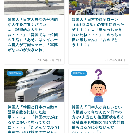
韓国人「日本人男性の平均的
韓国人「日本で住宅ローン
な人生をご覧ください」
（金利2.3％）の審査に通った
→「理想的な人生だ
ぞ！！！」→「家めっちゃき
ね・・・」「韓国では上位圏
れいだね・・・」「めっちゃ
の生活」「あそこはマイホー
良い家じゃん」「おめでと
ム購入が可能ｗｗｗ」「軍隊
う！！！」
がないのが大きいね」
2025年12月15日
2025年9月4日
韓国の反応
韓国の反応
韓国人「韓国と日本の自動車
韓国人「日本人が貧しいとい
登録台数を比較した結
う根拠って何なんだ？日本の
果・・・」→「韓国の方がは
方が1人当たり住居面積も広く
るかに多いと思ってたの
金融資産も韓国の4倍で家計負
に・・・」「たぶんソウル vs
債もはるかに少ないんだ
東京で出せば韓国の方がもっ
が・・・」→「」