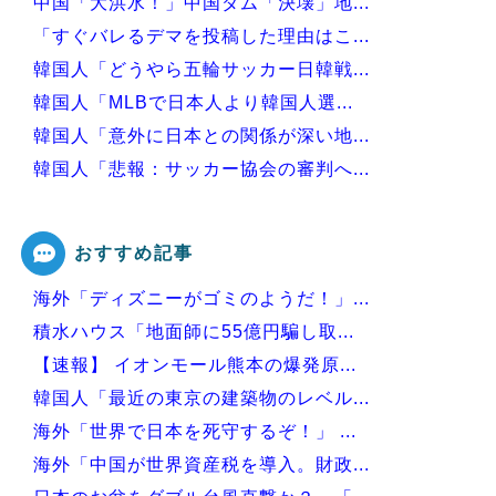
中国「大洪水！」中国ダム「決壊」地...
「すぐバレるデマを投稿した理由はこ...
韓国人「どうやら五輪サッカー日韓戦...
韓国人「MLBで日本人より韓国人選...
韓国人「意外に日本との関係が深い地...
韓国人「悲報：サッカー協会の審判へ...
韓国、サッカーW杯予選で審判を性●...
おすすめ記事
海外「ディズニーがゴミのようだ！」...
Powered by livedoor 相互RSS
積水ハウス「地面師に55億円騙し取...
【速報】 イオンモール熊本の爆発原...
韓国人「最近の東京の建築物のレベル...
海外「世界で日本を死守するぞ！」 ...
海外「中国が世界資産税を導入。財政...