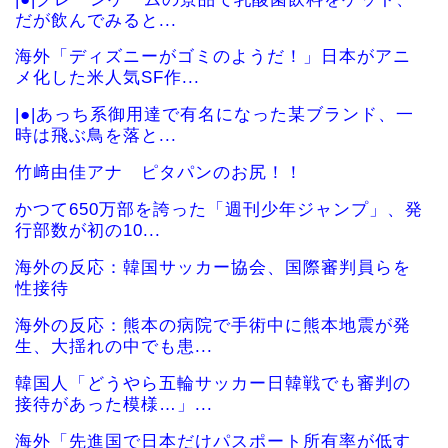
だが飲んでみると...
海外「ディズニーがゴミのようだ！」日本がアニ
メ化した米人気SF作...
|●|あっち系御用達で有名になった某ブランド、一
時は飛ぶ鳥を落と...
竹﨑由佳アナ ピタパンのお尻！！
かつて650万部を誇った「週刊少年ジャンプ」、発
行部数が初の10...
海外の反応：韓国サッカー協会、国際審判員らを
性接待
海外の反応：熊本の病院で手術中に熊本地震が発
生、大揺れの中でも患...
韓国人「どうやら五輪サッカー日韓戦でも審判の
接待があった模様…」...
海外「先進国で日本だけパスポート所有率が低す