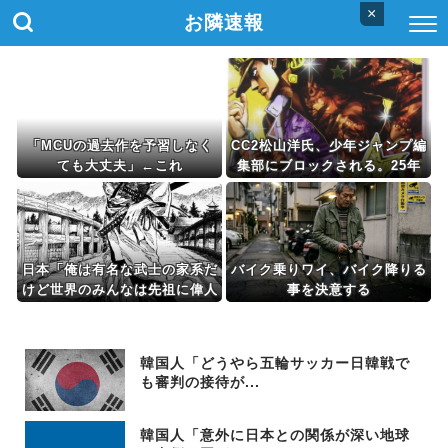
×
お隣速報
「MCUの過去作を予習しなく
CC2松山洋氏、少年ジャンプ編
ても大丈夫」←これ
集部にブロックされる。25年
以上ずっと一緒にやってきたの
に何故…
日本「俺は有名な武士の家系だ
バイク乗りワイ、バイク降りる
けど世界のみんなは先祖に偉人
事を決意する
っている？」
韓国人「どうやら五輪サッカー日韓戦で
も審判の接待が...
韓国人「意外に日本との関係が深い地球