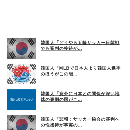
韓国人「どうやら五輪サッカー日韓戦
でも審判の接待が...
韓国人「MLBで日本人より韓国人選手
のほうがこの能...
韓国人「意外に日本との関係が深い地
球の裏側の国がこ...
韓国人「悲報：サッカー協会の審判へ
の性接待が事実の...