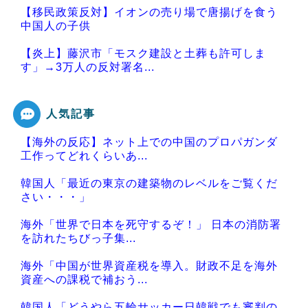
【移民政策反対】イオンの売り場で唐揚げを食う
中国人の子供
【炎上】藤沢市「モスク建設と土葬も許可しま
す」→3万人の反対署名...
人気記事
【海外の反応】ネット上での中国のプロパガンダ
Powered by livedoor 相互RSS
工作ってどれくらいあ...
韓国人「最近の東京の建築物のレベルをご覧くだ
さい・・・」
海外「世界で日本を死守するぞ！」 日本の消防署
を訪れたちびっ子集...
海外「中国が世界資産税を導入。財政不足を海外
資産への課税で補おう...
韓国人「どうやら五輪サッカー日韓戦でも審判の