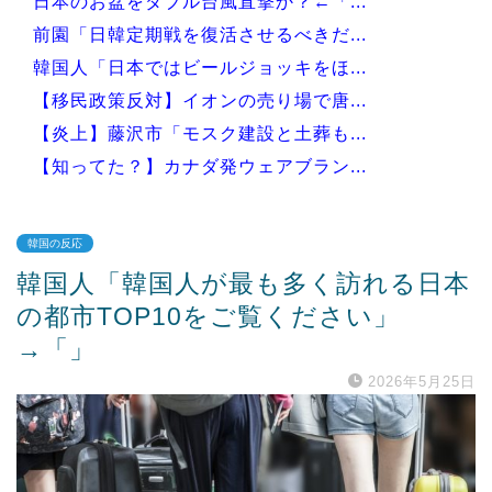
日本のお盆をダブル台風直撃か？←「...
前園「日韓定期戦を復活させるべきだ...
韓国人「日本ではビールジョッキをほ...
【移民政策反対】イオンの売り場で唐...
【炎上】藤沢市「モスク建設と土葬も...
【知ってた？】カナダ発ウェアブラン...
韓国の反応
韓国人「韓国人が最も多く訪れる日本
Powered by livedoor 相互RSS
の都市TOP10をご覧ください」
→「」
2026年5月25日