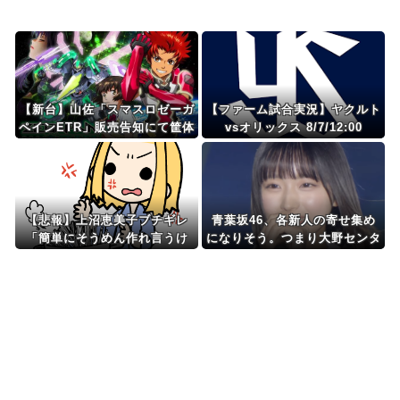
Powered by livedoor 相互RSS
【新台】山佐「スマスロゼーガ
【ファーム試合実況】ヤクルト
ペインETR」販売告知にて筐体
vsオリックス 8/7/12:00
公開来たぞ！次世代ゼーガシス
テム起動！！！
【悲報】上沼恵美子ブチギレ
青葉坂46、各新人の寄せ集め
「簡単にそうめん作れ言うけ
になりそう。つまり大野センタ
ど、そうめん作りて地獄なん
ーだな
よ」