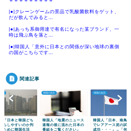
|●|クレーンゲームの景品で乳酸菌飲料をゲット、
だが飲んでみると...
|●|あっち系御用達で有名になった某ブランド、一
時は飛ぶ鳥を落と...
|●|韓国人「意外に日本との関係が深い地球の裏側
の国がこちらです...
|●|【聯合ニュース】 韓国サッカー協会 2011～
12年に国際...
関連記事
の反応
韓国の反応
韓国の反応
Powered by livedoor 相互RSS
国人「地震のニュース
韓国人「日本、南鳥島沖
韓国人「韓国ネイバ
報の後に流れた日本の
でレアアース泥の試掘に
日本で緊急事態・・
組をご覧ください」
成功・・・」→「何の
本のLINEの経営権を.