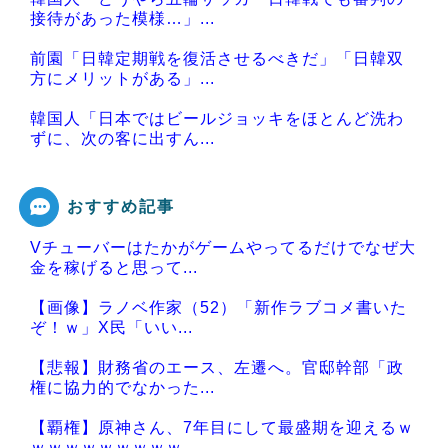
接待があった模様…」...
前園「日韓定期戦を復活させるべきだ」「日韓双
方にメリットがある」...
韓国人「日本ではビールジョッキをほとんど洗わ
ずに、次の客に出すん...
おすすめ記事
Vチューバーはたかがゲームやってるだけでなぜ大
Powered by livedoor 相互RSS
金を稼げると思って...
【画像】ラノベ作家（52）「新作ラブコメ書いた
ぞ！ｗ」X民「いい...
【悲報】財務省のエース、左遷へ。官邸幹部「政
権に協力的でなかった...
【覇権】原神さん、7年目にして最盛期を迎えるｗ
ｗｗｗｗｗｗｗｗｗ