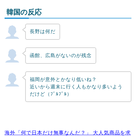
韓国の反応
長野は何だ
Powered by livedoor 相互RSS
函館、広島がないのが残念
福岡が意外とかなり低いね？
近いから週末に行く人もかなり多いよう
だけど（ﾌﾞﾙﾌﾞﾙ）
海外「何で日本だけ無事なんだ？」 大人気商品を求