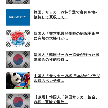
韓国、サッカーW杯予選で審判を性●
接待して買収して...
韓国人「熊本地震発生時の病院手術中
に突然の大揺れが...
韓国人「韓国サッカー協会が行った国
際試合の性的接待...
中国人「サッカーW杯 日本紙がブラジ
ル戦のベンチ横...
【激震】韓国人「韓国サッカー協会、
W杯・五輪で複数...