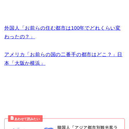
外国人「お前らの住む都市は100年でどれくらい変
わったの？」
アメリカ「お前らの国の二番手の都市はどこ？」日
本「大阪か横浜」
韓国人「アジア都市別観光客ラ