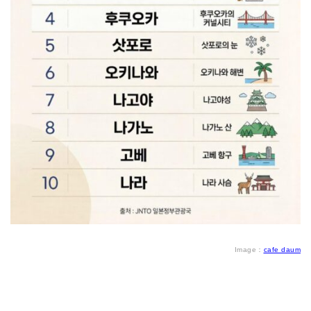
Image：
cafe daum