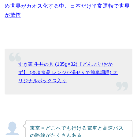
め世界がカオス化する中、日本だけ平常運転で世界
が驚愕
すき家 牛丼の具 (135g×32)【どんぶり/おか
ず】 (冷凍食品 レンジか湯せんで簡単調理) オ
リジナルボックス入り
東京＝どこへでも行ける電車と高速バス
の路線がたくさんある