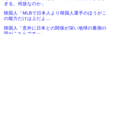
ぎる、何故なのか」
韓国人「MLBで日本人より韓国人選手のほうがこ
の能力だけは上だよ...
韓国人「意外に日本との関係が深い地球の裏側の
国がこちらです‥」→...
韓国人「悲報：サッカー協会の審判への性接待が
事実の場合、国際試合...
韓国、サッカーW杯予選で審判を性●接待して買収
していたことが判明...
海外「さすが日本！」日本の医療従事者の倫理観
の高さに海外が超感動
海外「2002年も審判を買収したのか！」韓国サッ
カー協会による国...