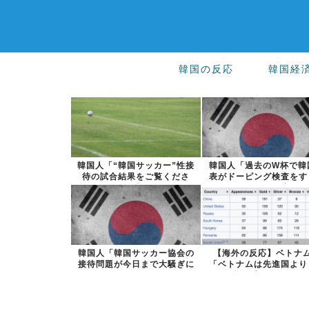
韓国の反応
韓国経
韓国人「“韓国サッカー”性接
韓国人「過去のW杯で韓
待の試合結果をご覧くださ
表がドーピング検査をす
い」→「マッ...
けるように注...
韓国人「韓国サッカー協会の
【海外の反応】ベトナ
接待問題が今日まで大騒ぎに
「ベトナムは先進国より
ならなかった...
学に秀でている...