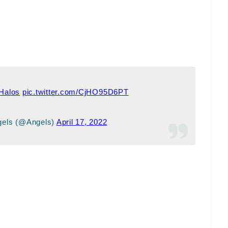
Halos
pic.twitter.com/CjHO95D6PT
gels (@Angels)
April 17, 2022