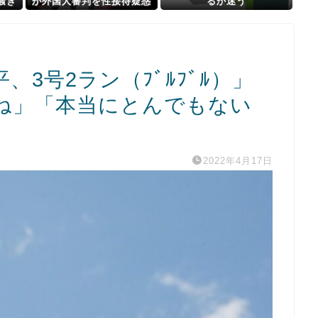
騒ぎ
が外国人審判を性接待疑惑
るか迷う
終わ
→ 韓国ネットに動揺広がる
こち
「信じられない」「要求し
国の反
た外国人審判もおかしい」
「韓国以外の国にも要求し
ているのでは」
3号2ラン（ﾌﾞﾙﾌﾞﾙ）」
ね」「本当にとんでもない
2022年4月17日