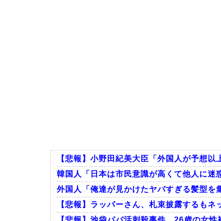
【悲報】小野田紀美大臣「外国人が予想以上に
韓国人「日本は市民意識が高くて他人に迷惑
外国人「俺達が見かけたヤバすぎる髪型を
【悲報】ラッパーさん、札束披露するもネッ
【悲報】池袋パパ活刺殺事件、26歳の女性被