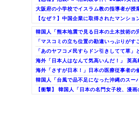
大阪府の小学校でイスラム教の指導者が授業を
【なぜ？】中国企業に取得されたマンショ
韓国人「熊本地震で見る日本の土木技術の完
「マスコミの立ち位置の勘違いっぷりがすご
「あのヤフコメ民すらドン引きしてて草」と
Powered by livedoor 相互RSS
海外「日本人はなんて気高いんだ！」 英高
海外「さすが日本！」日本の医療従事者の
韓国人「台風で品不足になった沖縄のスーパ
【衝撃】 韓国人「日本の名門女子校、漫画
Powered by livedoor 相互RSS