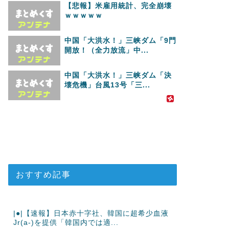
【悲報】米雇用統計、完全崩壊
ｗｗｗｗｗ
中国「大洪水！」三峡ダム「9門
開放！（全力放流」中...
中国「大洪水！」三峡ダム「決
壊危機」台風13号「三...
おすすめ記事
|●|【速報】日本赤十字社、韓国に超希少血液
Jr(a-)を提供「韓国内では適...