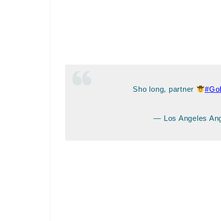
Sho long, partner
#Go
— Los Angeles An