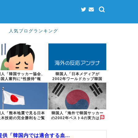
人気ブログランキング
国人「韓国サッカー協会、
韓国人「日本メディアが
外国人審判に“性接待”報
2002年ワールドカップ韓国
道・・・」→「...
準決勝も調査す...
国人「熊本地震で見る日本
韓国人「海外で韓国サッカー
土木技術の完全勝利をご覧
の2002年ベスト4の実力は、
ください」→...
実際には...
提供「韓国内では適合する血...