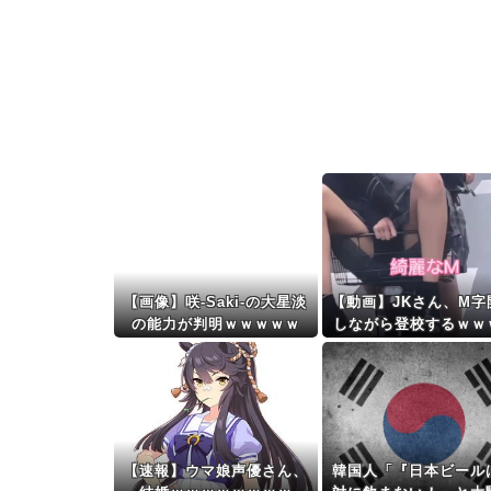
【画像】咲-Saki-の大星淡
【動画】JKさん、M字
の能力が判明ｗｗｗｗｗ
しながら登校するｗｗ
ｗｗｗｗｗｗｗｗ
【速報】ウマ娘声優さん、
韓国人「『日本ビール