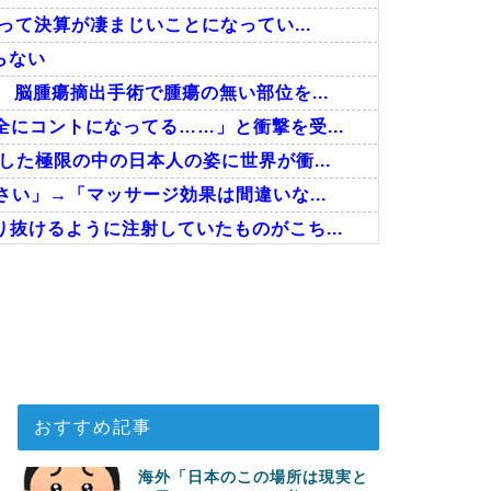
って決算が凄まじいことになってい...
らない
脳腫瘍摘出手術で腫瘍の無い部位を...
にコントになってる……」と衝撃を受...
た極限の中の日本人の姿に世界が衝...
い」→「マッサージ効果は間違いな...
抜けるように注射していたものがこち...
、海外でも凄すぎると絶賛
分かる数字に海外が大騒ぎ
決勝も調査すべきと主張！」→「英...
おすすめ記事
海外「日本のこの場所は現実と