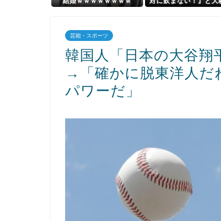
結婚ｗｗｗｗｗｗｗｗ
対に飲まない！』と大
していた時代が完全に
ってしまった理由が
ら…（ﾌﾞﾙﾌﾞﾙ」＝韓
芸能・スポーツ
応
韓国人「日本の大谷翔平、
→「確かに脱東洋人だ
パワーだ」