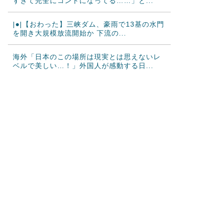
すぎて完全にコントになってる……」と...
|●|【おわった】三峡ダム、豪雨で13基の水門
を開き大規模放流開始か 下流の...
海外「日本のこの場所は現実とは思えないレ
ベルで美しい…！」外国人が感動する日...
韓国人「“韓国サッカー”性接待の試合結果を
ご覧ください」→「マッサージ効果は...
韓国人「過去のW杯で韓国代表がドーピング
検査をすり抜けるように注射していたも...
大地震が起きても手術をやり遂げる日本の医
療チーム、海外でも凄すぎると絶賛
海外「さすが日本！」日本とドイツの仕事効
率の差が分かる数字に海外が大騒ぎ
韓国人「韓国サッカー協会、外国人審判に“性