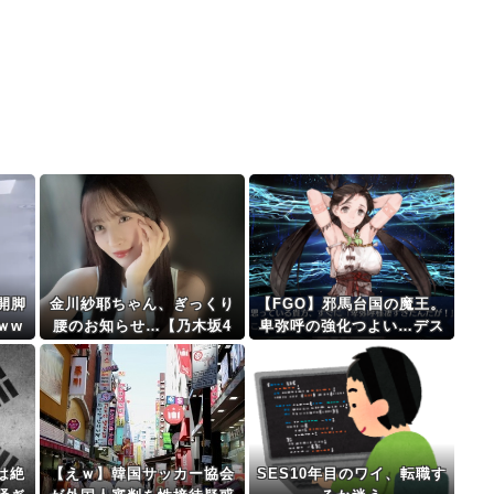
開脚
金川紗耶ちゃん、ぎっくり
【FGO】邪馬台国の魔王。
ｗw
腰のお知らせ…【乃木坂4
卑弥呼の強化つよい…デス
6】
チェンジしないなら最適ク
リサポーター
は絶
【えｗ】韓国サッカー協会
SES10年目のワイ、転職す