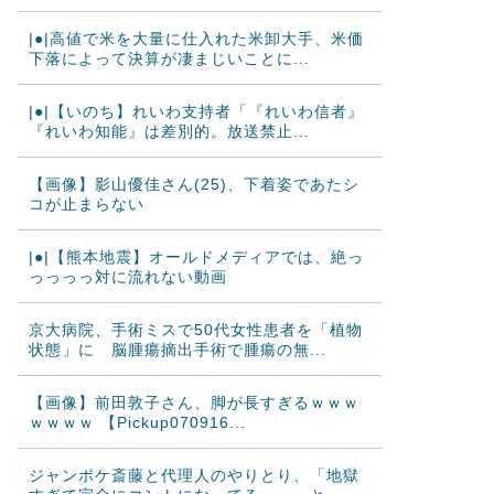
|●|高値で米を大量に仕入れた米卸大手、米価
下落によって決算が凄まじいことに...
|●|【いのち】れいわ支持者「『れいわ信者』
『れいわ知能』は差別的。放送禁止...
【画像】影山優佳さん(25)、下着姿であたシ
コが止まらない
|●|【熊本地震】オールドメディアでは、絶っ
っっっっ対に流れない動画
京大病院、手術ミスで50代女性患者を「植物
状態」に 脳腫瘍摘出手術で腫瘍の無...
【画像】前田敦子さん、脚が長すぎるｗｗｗ
ｗｗｗｗ 【Pickup070916...
ジャンポケ斎藤と代理人のやりとり、「地獄