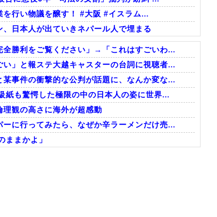
行い物議を醸す！ #大阪 #イスラム...
ン、日本人が出ていきネパール人で埋まる
全勝利をご覧ください」→「これはすごいわ...
い」と報ステ大越キャスターの台詞に視聴者...
某事件の衝撃的な公判が話題に、なんか変な...
級紙も驚愕した極限の中の日本人の姿に世界...
倫理観の高さに海外が超感動
ーに行ってみたら、なぜか辛ラーメンだけ売...
のままかよ」