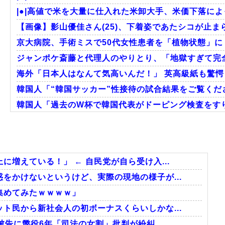
|●|高値で米を大量に仕入れた米卸大手、米価下落によ
【画像】影山優佳さん(25)、下着姿であたシコが止ま
京大病院、手術ミスで50代女性患者を「植物状態」に 
ジャンポケ斎藤と代理人のやりとり、「地獄すぎて完全
海外「日本人はなんて気高いんだ！」 英高級紙も驚愕し
韓国人「“韓国サッカー”性接待の試合結果をご覧くださ
韓国人「過去のW杯で韓国代表がドーピング検査をすり
大地震が起きても手術をやり遂げる日本の医療チーム
海外「さすが日本！」日本とドイツの仕事効率の差が
韓国人「日本メディアが2002年ワールドカップ韓国準
増えている！」 ← 自民党が自ら受け入...
をかけないというけど、実際の現地の様子が...
集めてみたｗｗｗｗ」
Powered by livedoor 相互RSS
ト民から新社会人の初ボーナスくらいしかな...
告に懲役6年「司法の女割」批判が紛糾 ...