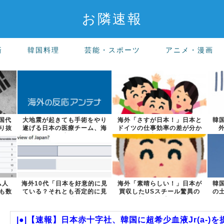
お隣速報
済
韓国料理
芸能・スポーツ
アニメ・漫画
国代
大地震が起きても手術をやり
海外「さすが日本！」日本と
韓
り抜
遂げる日本の医療チーム、海
ドイツの仕事効率の差が分か
外でも凄すぎ...
る数字に海外...
ム人
海外10代「日本を好意的に見
海外「素晴らしい！」日本が
韓
も数
ている？それとも否定的に見
買収したUSスチール驚異の
の
ている？投...
大復活に米国...
|●|【速報】日本赤十字社、韓国に超希少血液Jr(a-)を