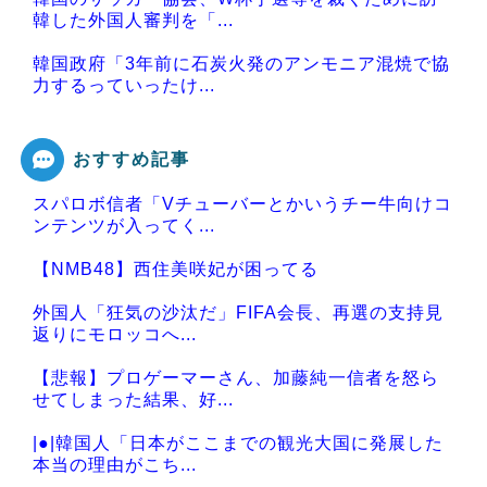
韓した外国人審判を「...
韓国政府「3年前に石炭火発のアンモニア混焼で協
力するっていったけ...
おすすめ記事
スパロボ信者「Vチューバーとかいうチー牛向けコ
Powered by livedoor 相互RSS
ンテンツが入ってく...
【NMB48】西住美咲妃が困ってる
外国人「狂気の沙汰だ」FIFA会長、再選の支持見
返りにモロッコへ...
【悲報】プロゲーマーさん、加藤純一信者を怒ら
せてしまった結果、好...
|●|韓国人「日本がここまでの観光大国に発展した
本当の理由がこち...