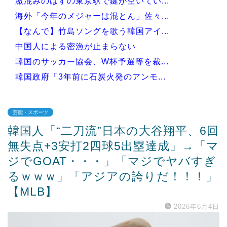
激混みのはずの東京駅で鍵が空いてい...
海外「今年のメジャーは混とん」佐々...
【なんで】竹島ソングを歌う韓国アイ...
中国人による密漁が止まらない
韓国のサッカー協会、W杯予選等を裁...
韓国政府「3年前に石炭火発のアンモ...
芸能・スポーツ
韓国人「“二刀流”日本の大谷翔平、6回
Powered by livedoor 相互RSS
無失点+3安打2四球5出塁達成」→「マ
ジでGOAT・・・」「マジでヤバすぎ
るｗｗｗ」「アジアの誇りだ！！！」
【MLB】
2026年6月4日