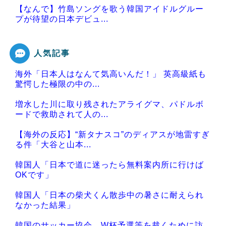
【なんで】竹島ソングを歌う韓国アイドルグルー
プが待望の日本デビュ...
人気記事
海外「日本人はなんて気高いんだ！」 英高級紙も
Powered by livedoor 相互RSS
驚愕した極限の中の...
増水した川に取り残されたアライグマ、パドルボ
ードで救助されて人の...
【海外の反応】“新タナスコ”のディアスが地雷すぎ
る件「大谷と山本...
韓国人「日本で道に迷ったら無料案内所に行けば
OKです」
韓国人「日本の柴犬くん散歩中の暑さに耐えられ
なかった結果」
韓国のサッカー協会、W杯予選等を裁くために訪