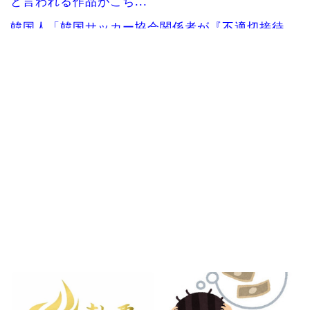
と言われる作品がこち...
韓国人「韓国サッカー協会関係者が『不適切接待
は慣行だった』と衝撃...
海外の反応：千賀滉大がメジャー自己最速161キロ
計測するなど2戦...
韓国人「不適切接待疑惑、2002年イタリア・スペ
イン戦で『韓国に...
海外「日本のこの場所は現実とは思えないレベル
で美しい…！」外国人...
女性：“熊本で被災された人たちへ300万円寄付し
ました” Twi...
Powered by livedoor 相互RSS