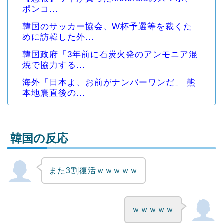
ポンコ...
韓国のサッカー協会、W杯予選等を裁くた
めに訪韓した外...
韓国政府「3年前に石炭火発のアンモニア混
焼で協力する...
海外「日本よ、お前がナンバーワンだ」 熊
本地震直後の...
韓国の反応
また3割復活ｗｗｗｗｗ
Powered by livedoor 相互RSS
ｗｗｗｗｗ