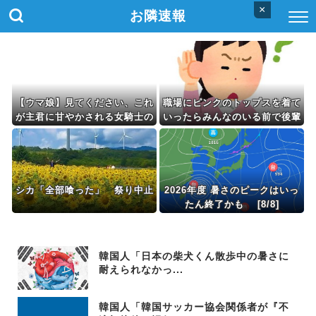
×
お隣速報
【ウマ娘】見てください、これ
職場にピンクのトップスを着て
が主君に甘やかされる女騎士の
いったらみんなのいる前で後輩
姿です。
が「なんで今日はピンクなんで
すかぁ？」「「ピンクを着るっ
てことは女アピール！」とニヤ
ニヤ
シカ「全部喰った」 祭り中止
2026年度 暑さのピークはいっ
たん終了かも [8/8]
韓国人「日本の柴犬くん散歩中の暑さに
耐えられなかっ...
韓国人「韓国サッカー協会関係者が『不