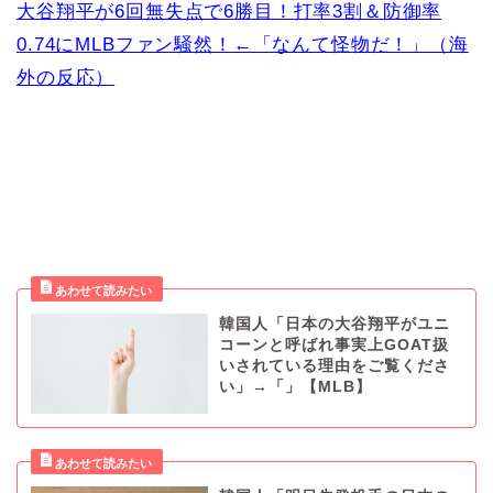
大谷翔平が6回無失点で6勝目！打率3割＆防御率
0.74にMLBファン騒然！←「なんて怪物だ！」（海
外の反応）
韓国人「日本の大谷翔平がユニ
コーンと呼ばれ事実上GOAT扱
いされている理由をご覧くださ
い」→「」【MLB】