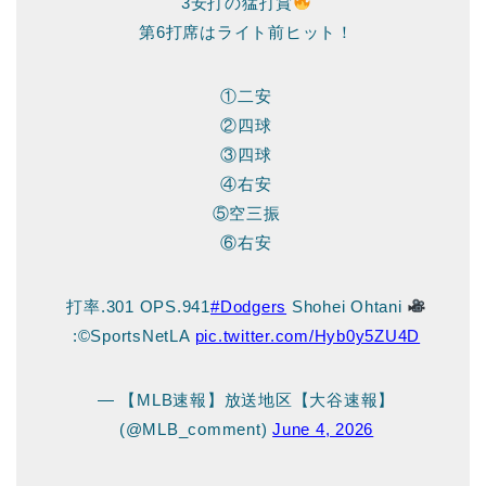
3安打の猛打賞
第6打席はライト前ヒット！
①二安
②四球
③四球
④右安
⑤空三振
⑥右安
打率.301 OPS.941
#Dodgers
Shohei Ohtani
:©SportsNetLA
pic.twitter.com/Hyb0y5ZU4D
— 【MLB速報】放送地区【大谷速報】
(@MLB_comment)
June 4, 2026