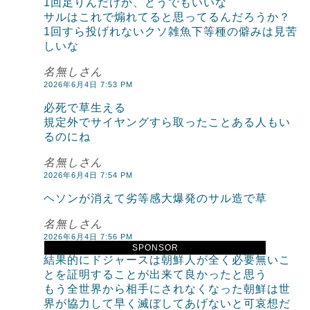
1回足りんだけか、どうでもいいな
サルはこれで煽れてると思ってるんだろうか？
1回すら投げれないクソ雑魚下等種の僻みは見苦
しいな
名無しさん
2026年6月4日 7:53 PM
必死で草生える
規定外でサイヤングすら取ったことある人もい
るのにね
名無しさん
2026年6月4日 7:54 PM
ヘソンが消えて劣等感大爆発のサル造で草
名無しさん
2026年6月4日 7:56 PM
SPONSOR
結果的にドジャースは朝鮮人が全く必要無いこ
とを証明することが出来て良かったと思う
もう全世界から相手にされなくなった朝鮮は世
界が協力して早く滅ぼしてあげないと可哀想だ