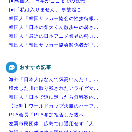
|●|韓国人「日本がここまでの観光...
|●|「私は入りません、 事故起こ...
韓国人「韓国サッカー協会の性接待報...
韓国人「日本の柴犬くん散歩中の暑さ...
韓国人「最近の日本アニメ業界の勢力...
韓国人「韓国サッカー協会関係者が『...
韓国人「不適切接待疑惑、2002年...
おすすめ記事
海外「日本人はなんて気高いんだ！」...
Powered by livedoor 相互RSS
増水した川に取り残されたアライグマ...
韓国人「日本で道に迷ったら無料案内...
【批判】ワールドカップ決勝のハーフ...
PTA会長「PTA参加拒否した親へ...
左翼市民団体、広島では通用せず「人...