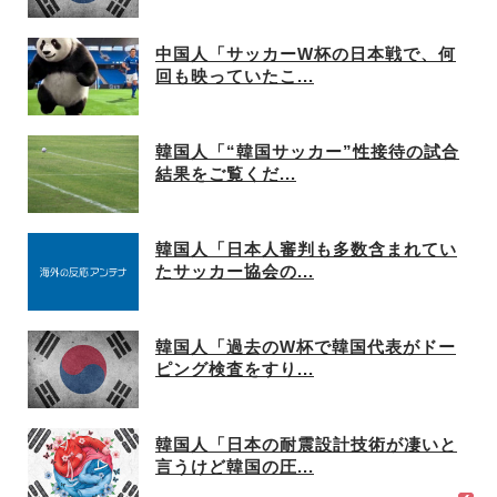
中国人「サッカーW杯の日本戦で、何
回も映っていたこ...
韓国人「“韓国サッカー”性接待の試合
結果をご覧くだ...
韓国人「日本人審判も多数含まれてい
たサッカー協会の...
韓国人「過去のW杯で韓国代表がドー
ピング検査をすり...
韓国人「日本の耐震設計技術が凄いと
言うけど韓国の圧...