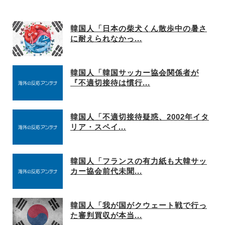
韓国人「日本の柴犬くん散歩中の暑さ
に耐えられなかっ...
韓国人「韓国サッカー協会関係者が
『不適切接待は慣行...
韓国人「不適切接待疑惑、2002年イタ
リア・スペイ...
韓国人「フランスの有力紙も大韓サッ
カー協会前代未聞...
韓国人「我が国がクウェート戦で行っ
た審判買収が本当...