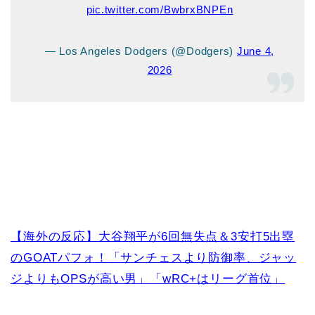
pic.twitter.com/BwbrxBNPEn
— Los Angeles Dodgers (@Dodgers)
June 4,
2026
【海外の反応】大谷翔平が6回無失点＆3安打5出塁
のGOATパフォ！「サンチェスより防御率、ジャッ
ジよりもOPSが高い男」「wRC+はリーグ首位」