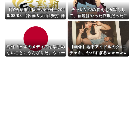
【試合結果】阪神vs中日 202
チャレンジの答えを丸写しし
6/08/08 【佐藤＆大山2安打 神
て、宿題はやった詐欺だったこ
宮好救援 湯浅＆セベリーノ1回
とが発覚し、子供と大喧嘩！さ
無失点】
らにゴミ箱からは破り捨てられ
た封筒が出てきて…
海外「日本のメディアを楽しめ
【画像】地下アイドルのク○ニ
ないことにうんざりだ。ウィー
チェキ、ヤバすぎるｗｗｗwｗ
ブの評判のせいで自分もその一
ｗｗｗｗｗｗｗ
部になる気分になる」