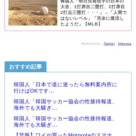
韓国人「明日先発投手の日本の
大谷、1打席目二塁打、2打席目
2打点三塁打・・・」→「人間で
はないレベル」「完全に復活し
たようだ」【MLB】
References：
Twitter
、
fmkorea
おすすめ記事
韓国人「日本で道に迷ったら無料案内所に
行けばOKです...
韓国人「韓国サッカー協会の性接待報道、
海外でも大騒ぎ...
韓国人「韓国サッカー協会の性接待報道、
海外でも大騒ぎ...
【悲報】ワイが買ったMotorolaのスマホ、