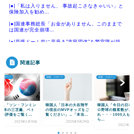
|●|「私は入りません、 事故起こさなきゃいい」と
保険加入を勧め...
|●|国連事務総長「お金がありません。このままで
は国連が完全崩壊...
|●|原爆ドーム前に居座る”市民団体”を警官隊が排
除、その瞬間に...
関連記事
・スポーツ
芸能・スポーツ
芸能・スポーツ
Powered by livedoor 相互RSS
国人「ソン・フンミン
韓国人「日本の大谷翔平
韓国人「今日の日本
s 日本の三笘薫、ベト
の現在のMVPオッズをご
ロ野球の観客数がこ
の評価をご覧く...
覧ください」→「本当...
れ・・・1000人も
ら...
2023年2月10日
2025年9月29日
2022年4