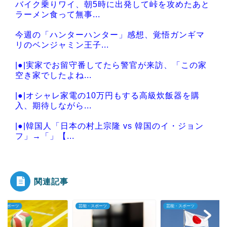
バイク乗りワイ、朝5時に出発して峠を攻めたあと
ラーメン食って無事...
今週の「ハンターハンター」感想、覚悟ガンギマ
リのベンジャミン王子...
|●|実家でお留守番してたら警官が来訪、「この家
空き家でしたよね...
|●|オシャレ家電の10万円もする高級炊飯器を購
入、期待しながら...
|●|韓国人「日本の村上宗隆 vs 韓国のイ・ジョン
フ」→「」【...
|●|【限界突破】立憲蓮舫さん、とうとう高市首相
の歯医者通いにカ...
関連記事
・スポーツ
芸能・スポーツ
芸能・スポーツ