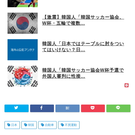
【激震】韓国人「韓国サッカー協会、
W杯・五輪で複数...
韓国人「日本ではテーブルに肘をつい
てはいけない？日...
韓国人「韓国サッカー協会W杯予選で
外国人審判に性接...
日本
韓国
自動車
不買運動