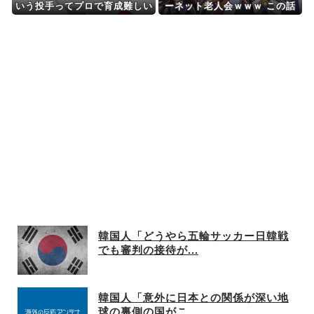
いう投手ってプロで育成難しい
ーネット老人会ｗｗｗ この話
よな
題についていけないってマ
ジ…！？
韓国人「どうやら五輪サッカー日韓戦
でも審判の接待が...
韓国人「意外に日本との関係が深い地
球の裏側の国がこ...