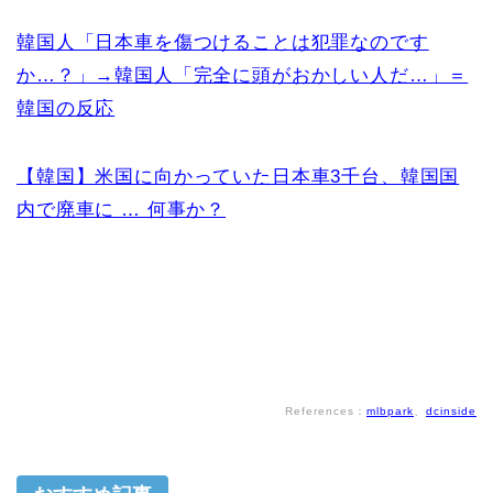
韓国人「日本車を傷つけることは犯罪なのです
か…？」→韓国人「完全に頭がおかしい人だ…」＝
韓国の反応
【韓国】米国に向かっていた日本車3千台、韓国国
内で廃車に … 何事か？
References：
mlbpark
、
dcinside