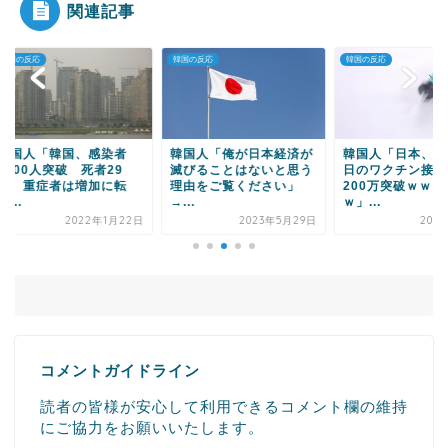
関連記事
の反応
韓国の反応
韓国の反応
Powered by livedoor 相互RSS
国人「韓国、感染者
韓国人「俺が日本経済が
韓国人「日本、つい
00人突破 死者29
滅びることはないと思う
日のワクチン接種回
、重症者は増加に転
理由をご覧ください」
200万突破ｗｗｗｗ
.
→...
ｗ」...
2022年1月22日
2023年5月29日
2021年7
コメントガイドライン
読者の皆様が安心して利用できるコメント欄の維持
にご協力をお願いいたします。