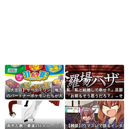
カー協会による国...
海外「日本なんて行くんじゃなかった…」 日本を
知ってしまったディ...
「金メダルは4つあった。だが金メダルは食えな
い」ベルリン五輪4冠...
Powered by livedoor 相互RSS
【大注目】サーティワンに地方
私「私と結婚して幸せ？」旦那
のパートナーポケモンたちが大
「お前もそう思うだろ？」→そ
集合！新作フレーバーやモンス
の返事が忘れられず、後日まさ
ターボール型の商品など見どこ
かの展開に…
ろ満載の“31ポケ夏！”キャン
ペーンが8月1日より堂々開
催！
高卒左腕で最速156キロ←こう
【雑談】ウマスレで語るインタ