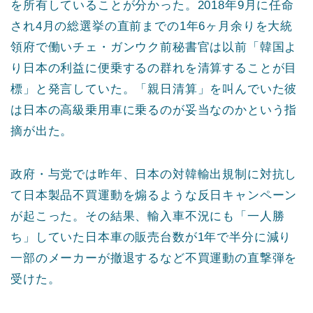
を所有していることが分かった。2018年9月に任命
され4月の総選挙の直前までの1年6ヶ月余りを大統
領府で働いチェ・ガンウク前秘書官は以前「韓国よ
り日本の利益に便乗するの群れを清算することが目
標」と発言していた。「親日清算」を叫んでいた彼
は日本の高級乗用車に乗るのが妥当なのかという指
摘が出た。
政府・与党では昨年、日本の対韓輸出規制に対抗し
て日本製品不買運動を煽るような反日キャンペーン
が起こった。その結果、輸入車不況にも「一人勝
ち」していた日本車の販売台数が1年で半分に減り
一部のメーカーが撤退するなど不買運動の直撃弾を
受けた。