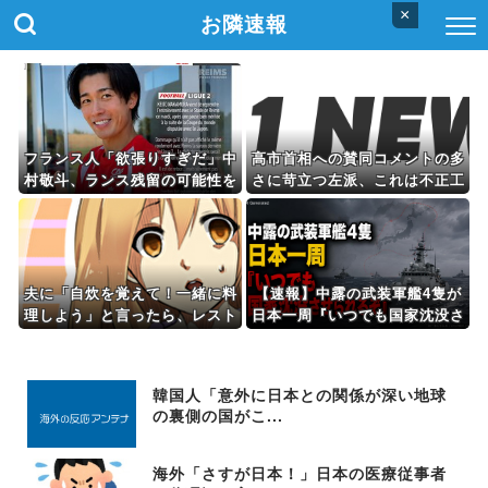
×
お隣速報
フランス人「欲張りすぎだ」中
高市首相への賛同コメントの多
村敬斗、ランス残留の可能性を
さに苛立つ左派、これは不正工
会長が示唆！移籍金が交渉の壁
作に違いない！と確信してしま
に..現地サポの本音がこれ！
った結果……
【海外の反応】
夫に「自炊を覚えて！一緒に料
【速報】中露の武装軍艦4隻が
理しよう」と言ったら、レスト
日本一周『いつでも国家沈没さ
ランの予約をされた。自炊計画
せられるぞ』
は完全に狂って…
韓国人「意外に日本との関係が深い地球
の裏側の国がこ...
海外「さすが日本！」日本の医療従事者