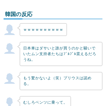
韓国の反応
ｗｗｗｗｗｗｗｗｗｗ
Powered by livedoor 相互RSS
日本車はダサいと誰が買うのかと騒いで
いたムン支持者たちはﾌﾞﾙﾌﾞﾙ震えるだろ
うね。
もう驚かないよ（笑）プリウスは認め
る。
むしろベンツに乗って。