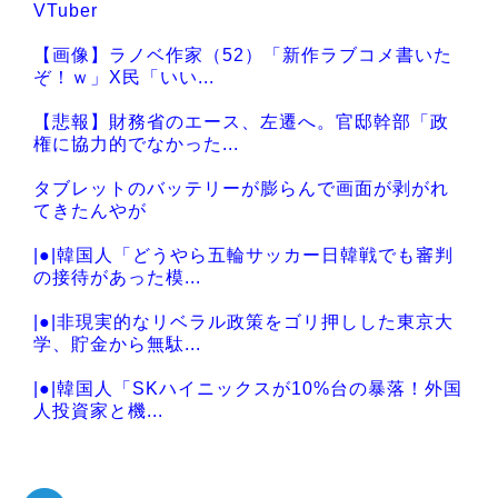
Powered by livedoor 相互RSS
VTuber
【画像】ラノベ作家（52）「新作ラブコメ書いた
ぞ！ｗ」X民「いい...
【悲報】財務省のエース、左遷へ。官邸幹部「政
権に協力的でなかった...
タブレットのバッテリーが膨らんで画面が剥がれ
てきたんやが
|●|韓国人「どうやら五輪サッカー日韓戦でも審判
の接待があった模...
|●|非現実的なリベラル政策をゴリ押しした東京大
学、貯金から無駄...
|●|韓国人「SKハイニックスが10%台の暴落！外国
人投資家と機...
|●|【日本水産物輸入禁止に釈明が必要】 韓国の
CPTPP加盟へ...