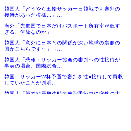
韓国人「どうやら五輪サッカー日韓戦でも審判の
接待があった模様…」...
海外「先進国で日本だけパスポート所有率が低す
ぎる、何故なのか」
韓国人「意外に日本との関係が深い地球の裏側の
国がこちらです‥」→...
韓国人「悲報：サッカー協会の審判への性接待が
事実の場合、国際試合...
韓国、サッカーW杯予選で審判を性●接待して買収
していたことが判明...
韓国人「熊本地震発生時の病院手術中に突然の大
揺れが凄まじい状況だ...
海外「さすが日本！」日本の医療従事者の倫理観
の高さに海外が超感動
海外「2002年も審判を買収したのか！」韓国サッ