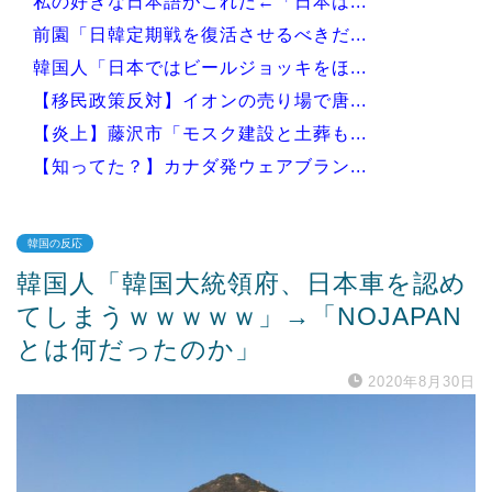
私の好きな日本語がこれだ←「日本は...
前園「日韓定期戦を復活させるべきだ...
韓国人「日本ではビールジョッキをほ...
【移民政策反対】イオンの売り場で唐...
【炎上】藤沢市「モスク建設と土葬も...
【知ってた？】カナダ発ウェアブラン...
韓国の反応
韓国人「韓国大統領府、日本車を認め
Powered by livedoor 相互RSS
てしまうｗｗｗｗｗ」→「NOJAPAN
とは何だったのか」
2020年8月30日