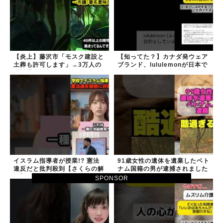
【炎上】藤沢市「モスク建設と
【知ってた？】カナダ発ウェア
土葬も許可します」→3万人の
ブランド、lululemonが日本で
反対署名も却下
オープン→店名は日本差別から
できた？
イスラム指導者が授業!? 憲法
91歳女性の遺体を遺棄したベト
違反だと批判殺到【さくらの解
ナム国籍の男が逮捕されました
説】
#移民 #外国人
SPONSOR