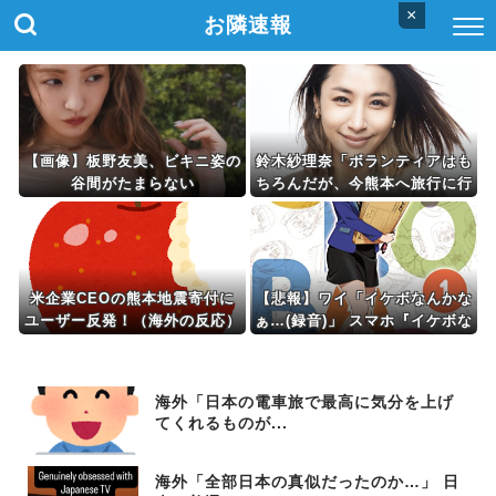
×
お隣速報
【画像】板野友美、ビキニ姿の
鈴木紗理奈「ボランティアはも
谷間がたまらない
ちろんだが、今熊本へ旅行に行
くことも支援になる」
米企業CEOの熊本地震寄付に
【悲報】ワイ「イケボなんかな
ユーザー反発！（海外の反応）
ぁ…(録音)」 スマホ『イケボな
んかなぁ…(ゲロボ)』←これｗ
ｗｗ
海外「日本の電車旅で最高に気分を上げ
てくれるものが...
海外「全部日本の真似だったのか…」 日