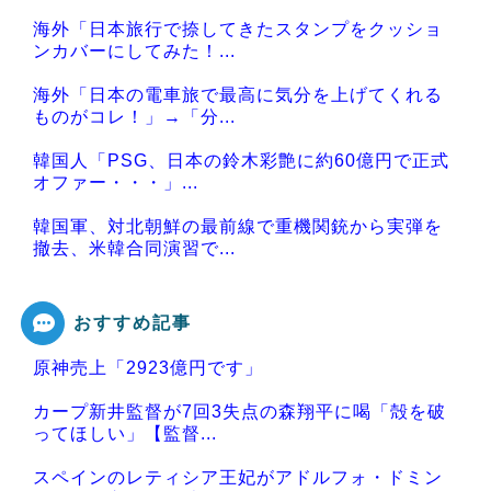
海外「日本旅行で捺してきたスタンプをクッショ
ンカバーにしてみた！...
海外「日本の電車旅で最高に気分を上げてくれる
ものがコレ！」→「分...
韓国人「PSG、日本の鈴木彩艶に約60億円で正式
オファー・・・」...
韓国軍、対北朝鮮の最前線で重機関銃から実弾を
撤去、米韓合同演習で...
おすすめ記事
原神売上「2923億円です」
Powered by livedoor 相互RSS
カープ新井監督が7回3失点の森翔平に喝「殻を破
ってほしい」【監督...
スペインのレティシア王妃がアドルフォ・ドミン