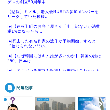
ゲスの創立50周年本...
【悲報】ミノル、老人会RUSTの参加メンバーを
リークしていた模様...
|●|【速報】町のお弁当屋さん「申し訳ないが消費
税1%になったら...
|●|死去した有名作家の遺作が予約開始、すると
『信じられない問い...
|●|【なぜ韓国にはキム姓が多いのか】 韓国の姓は
250、日本は...
|●|「すぐバレるデマを投稿した理由はこれか」と
拡散元の”賢さ”...
関連記事
の反応
韓国の反応
韓国の反応
Powered by livedoor 相互RSS