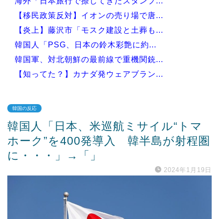
海外「日本旅行で捺してきたスタンプ...
【移民政策反対】イオンの売り場で唐...
【炎上】藤沢市「モスク建設と土葬も...
韓国人「PSG、日本の鈴木彩艶に約...
韓国軍、対北朝鮮の最前線で重機関銃...
【知ってた？】カナダ発ウェアブラン...
韓国の反応
韓国人「日本、米巡航ミサイル“トマ
Powered by livedoor 相互RSS
ホーク”を400発導入 韓半島が射程圏
に・・・」→「」
2024年1月19日