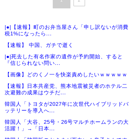
1
2
|●|【速報】町のお弁当屋さん「申し訳ないが消費
税1%になったら...
【速報】 中国、ガチで逝く
|●|死去した有名作家の遺作が予約開始、すると
『信じられない問い...
【画像】どのくノ一を快楽責めしたいｗｗｗｗｗ
【速報】日本共産党、熊本地震被災者のホテル二
次避難の成果はウチだ...
韓国人「トヨタが2027年に次世代ハイブリッドバ
ッテリーを導入へ...
韓国人「大谷、25号・26号マルチホームランの大
活躍！」→「日本...