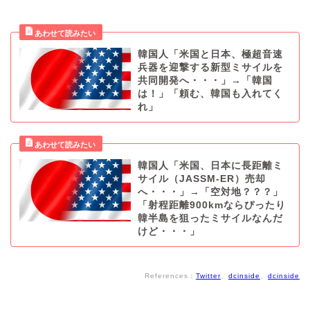
韓国人「米国と日本、極超音速
兵器を迎撃する新型ミサイルを
共同開発へ・・・」→「韓国
は！」「頼む、韓国も入れてく
れ」
韓国人「米国、日本に長距離ミ
サイル（JASSM-ER）売却
へ・・・」→「空対地？？？」
「射程距離900kmならぴったり
韓半島を狙ったミサイルなんだ
けど・・・」
References：
Twitter
、
dcinside
、
dcinside