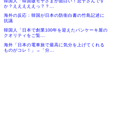
韓国人「韓国版モヤさまが面白い！息子さんです
か？えええええっ？？...
海外の反応：韓国が日本の防衛白書の竹島記述に
抗議
韓国人「日本で創業100年を迎えたパンケーキ屋の
クオリティをご覧...
海外「日本の電車旅で最高に気分を上げてくれる
ものがコレ！」→「分...
【海外の反応】「日本人なら誰が好き？」外国人
が選んだ人物が予想外...
海外「全部日本の真似だったのか…」 日本の普通
のテレビ番組が最新...
韓国人「本日チームをサヨナラ負けさせたイ・ジ
ョンフの守備、ガチで...
海外「日本旅行で捺してきたスタンプをクッショ
ンカバーにしてみた！...