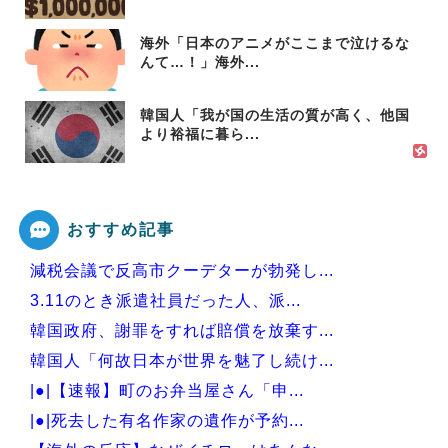
海外「日本のアニメがここまで泣けるな
んて…！」海外...
韓国人「我が国の生活の質が高く、他国
より裕福に暮ら...
おすすめ記事
減税会議で反高市クーデターが勃発し...
3.11のとき派遣社員だった人、派...
韓国政府、謝罪をすれば賠償を放棄す...
韓国人「何故日本が世界を魅了し続け...
|●|【速報】町のお弁当屋さん「申...
|●|死去した有名作家の遺作が予約...