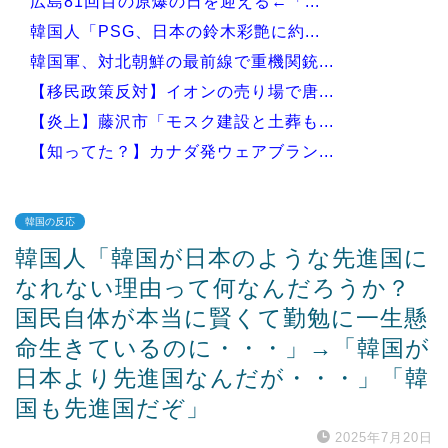
広島81回目の原爆の日を迎える←「...
韓国人「PSG、日本の鈴木彩艶に約...
韓国軍、対北朝鮮の最前線で重機関銃...
【移民政策反対】イオンの売り場で唐...
【炎上】藤沢市「モスク建設と土葬も...
【知ってた？】カナダ発ウェアブラン...
韓国の反応
韓国人「韓国が日本のような先進国に
Powered by livedoor 相互RSS
なれない理由って何なんだろうか？
国民自体が本当に賢くて勤勉に一生懸
命生きているのに・・・」→「韓国が
日本より先進国なんだが・・・」「韓
国も先進国だぞ」
2025年7月20日