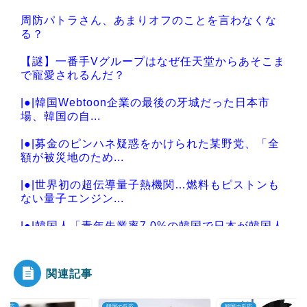
周防パトラさん、あまりオフのことを言わなくな
る？
【謎】一番手Vグループはなぜ任天堂からあそこま
で寵愛されるんだ？
|●|韓国Webtoon企業の最後の牙城だった日本市
場、韓国の自...
|●|募金のピンハネ疑惑をかけられた某野党、「全
額が被災地のため...
|●|世界初の超伝導量子熱機関…燃料もピストンも
ない量子エンジン...
|●|韓国人「青年失業率7.0%の韓国で日本が韓国人
の海外就業先...
関連記事
の反応
韓国の反応
韓国の反応