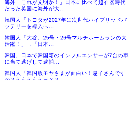
海外「これが文明か！」日本に比べて超石器時代
だった英国に海外が大...
韓国人「トヨタが2027年に次世代ハイブリッドバ
ッテリーを導入へ...
韓国人「大谷、25号・26号マルチホームランの大
活躍！」→「日本...
韓国、日本で韓国籍のインフルエンサーが7台の車
に当て逃げして逮捕...
韓国人「韓国版モヤさまが面白い！息子さんです
か？えええええっ？？...
海外「その通り！」日本人ならどこでも発展させ
ると語る世界的大富豪...
海外の反応：韓国が日本の防衛白書の竹島記述に
抗議
海外「日本の電車旅で最高に気分を上げてくれる
ものがコレ！」→「分...