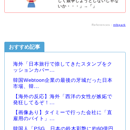
しく競争しようとしないじゃな
いか・・・」→「」
References：
mlbpark
おすすめ記事
海外「日本旅行で捺してきたスタンプをク
ッションカバー...
韓国Webtoon企業の最後の牙城だった日本
市場、韓...
【海外の反応】海外「西洋の女性が嫉妬で
発狂してるぞ！...
【画像あり】タイミーで行った会社に「直
雇用のバイト」...
韓国人「PSG、日本の鈴木彩艶に約60億円