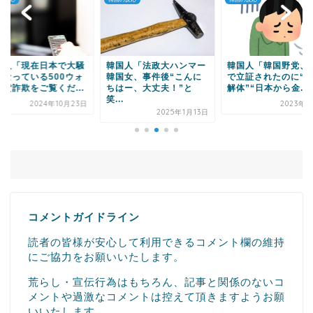
Powered by livedoor 相互RSS
国人「現在日本で大騒
韓国人「法政大ハンマー
韓国人「韓国野党、
になっている500ウォ
韓国女、事件後“こんに
で立証されたのに“IA
硬貨詐欺をご覧くだ...
ちはー、大丈夫！”と
解体”“日本から金...
笑...
2024年10月23日
2023年7
2025年1月13日
コメントガイドライン
読者の皆様が安心して利用できるコメント欄の維持
にご協力をお願いいたします。
荒らし・宣伝行為はもちろん、記事と関係のないコ
メントや過激なコメントは控えて頂きますようお願
いいたします。