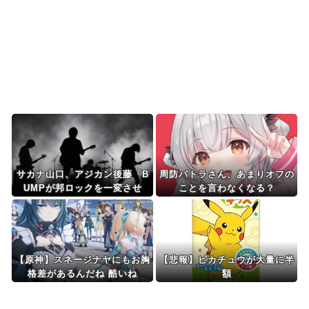
【海外の反応】「日本人なら誰が好き？」外国人
が選んだ人物が予想外...
Powered by livedoor 相互RSS
サカナ山口、アジカン後藤「B
周防パトラさん、あまりオフの
UMPが邦ロックを一変させ
ことを言わなくなる？
た」←これwww
【原神】スネージナヤにもお胸
【悲報】ピカチュウが大量に半
格差があるんだね 酷いね
額