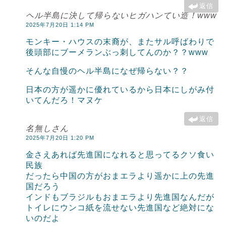
返信
ヘル半島に決して帰らないヒガハンてい造！www
2025年7月20日 1:14 PM
モンキー・ハウスの末裔が、またサル呼ばわりで
後頭部にブーメランぶっ刺してんのか？？www
そんな自慢のヘル半島になぜ帰らない？？
日本の方が遥かに優れているから日本にしがみ付
いてんだろ！マヌケ
返信
名無しさん
2025年7月20日 1:20 PM
金さえあれば先進国になれると思ってるクソ食い
民族
だったら中国の方がおまエラより遥かに上の先進
国だろう
インドもブラジルもおまエラより先進国なんだが
トイレにウンコ紙を流せない先進国など絶対にな
いのだよ