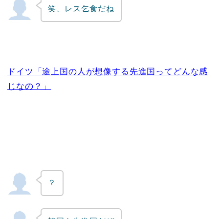
笑、レス乞食だね
ドイツ「途上国の人が想像する先進国ってどんな感
じなの？」
？