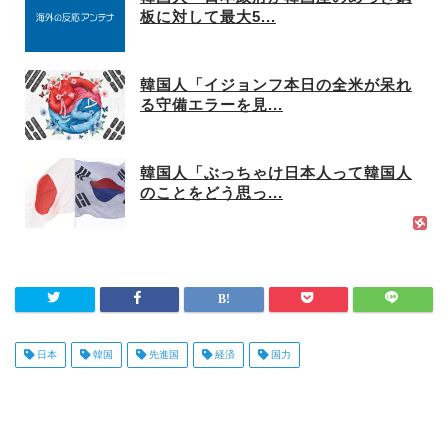
板に対して最大5...
韓国人「イジョンフ本日の全米が呆れ
る守備エラーを見...
韓国人「ぶっちゃけ日本人って韓国人
のことをどう思っ...
日本
韓国
先進国
経済
国力