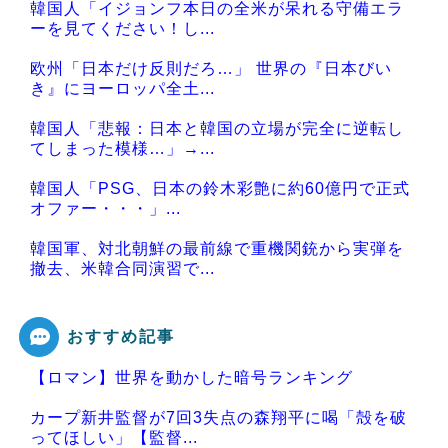
韓国人「イジョンフ本日の全米が呆れる守備エラ
ーを見てください！し...
欧州「日本だけ反則だろ…」 世界の『日本びい
き』にヨーロッパ全土...
韓国人「悲報：日本と韓国の立場が完全に逆転し
てしまった模様…」→...
韓国人「PSG、日本の鈴木彩艶に約60億円で正式
オファー・・・」...
韓国軍、対北朝鮮の最前線で重機関銃から実弾を
撤去、米韓合同演習で...
おすすめ記事
【ロマン】世界を動かした暗号ランキング
Powered by livedoor 相互RSS
カープ新井監督が7回3失点の森翔平に喝「殻を破
ってほしい」【監督...