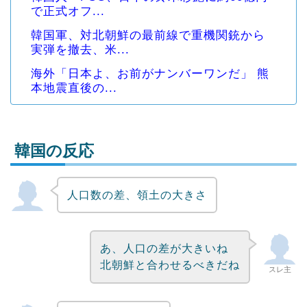
で正式オフ...
韓国軍、対北朝鮮の最前線で重機関銃から
実弾を撤去、米...
海外「日本よ、お前がナンバーワンだ」 熊
本地震直後の...
韓国の反応
人口数の差、領土の大きさ
Powered by livedoor 相互RSS
あ、人口の差が大きいね
北朝鮮と合わせるべきだね
スレ主