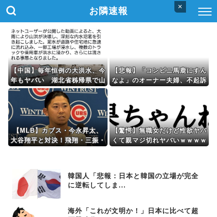
×
お隣速報
【中国】毎年恒例の大洪水、今
【悲報】「コンビニ馬鹿にすん
年もヤバい 湖北省秭帰県で山
なよ」のオーナー夫婦、不起訴
洪水が市街地を直撃、工場浸
ｗｗｗｗｗｗｗｗ
水・車両が次々流される
【MLB】カブス・今永昇太、
【驚愕】無職女だけど性欲ヤバ
大谷翔平と対決！飛翔・三振・
くて親マジ切れヤバいｗｗｗｗ
安打も5回1失点で8勝目！誠也
ｗｗｗｗwwww
は2塁打
韓国人「悲報：日本と韓国の立場が完全
に逆転してしま...
海外「これが文明か！」日本に比べて超