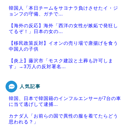
韓国人「本日チームをサヨナラ負けさせたイ・ジ
ョンフの守備、ガチで...
【海外の反応】海外「西洋の女性が嫉妬で発狂し
てるぞ！」日本の女の...
【移民政策反対】イオンの売り場で唐揚げを食う
中国人の子供
【炎上】藤沢市「モスク建設と土葬も許可しま
す」→3万人の反対署名...
人気記事
韓国、日本で韓国籍のインフルエンサーが7台の車
Powered by livedoor 相互RSS
に当て逃げして逮捕...
カナダ人「お前らの国で異性の服を着てたらどう
思われる？」