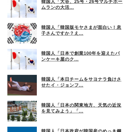
韓国人「大谷、25号・26号マルチホー
ムランの大活...
韓国人「韓国版モヤさまが面白い！息
子さんですか？え...
韓国人「日本で創業100年を迎えたパ
ンケーキ屋のク...
韓国人「本日チームをサヨナラ負けさ
せたイ・ジョンフ...
韓国人「日本の関東地方、天気の近況
を見てみよう」「...
韓国人「日本政府が韓国産のめっき鋼