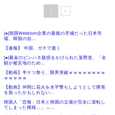
1
2
|●|韓国Webtoon企業の最後の牙城だった日本市
場、韓国の自...
【速報】 中国、ガチで逝く
|●|募金のピンハネ疑惑をかけられた某野党、「全
額が被災地のため...
【動画】半ケツ祭り、限界突破ｗｗｗｗｗｗｗｗ
ｗｗｗｗｗ
【動画】仲間に花火を水平撃ちしようとして障害
を負ったかもしれない...
韓国人「悲報：日本と韓国の立場が完全に逆転し
てしまった模様…」→...