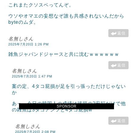
これまたクソスベってんぞ。
ウソやオマエの妄想なぞ誰も共感されないんだから
byteのムダ。
返信
名無しさん
2025年7月20日 1:26 PM
雑魚ジャパンドジャースと共に沈むｗｗｗｗｗｗ
返信
名無しさん
2025年7月20日 1:47 PM
案の定、4タコ屁損が足を引っ張っただけじゃない
か
あっ、今日の韓国人の成績は破損の2安打だけで他
SPONSOR
の雑魚は3タコアンフと4タコ屁損w
返信
名無しさん
2025年7月20日 2:08 PM