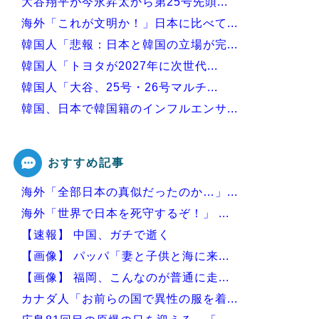
大谷翔平が今永昇太から第25号先頭...
海外「これが文明か！」日本に比べて...
韓国人「悲報：日本と韓国の立場が完...
韓国人「トヨタが2027年に次世代...
韓国人「大谷、25号・26号マルチ...
韓国、日本で韓国籍のインフルエンサ...
韓国人「韓国版モヤさまが面白い！息...
おすすめ記事
海外「全部日本の真似だったのか…」...
Powered by livedoor 相互RSS
海外「世界で日本を死守するぞ！」 ...
【速報】 中国、ガチで逝く
【画像】 パッパ「妻と子供と海に来...
【画像】 福岡、こんなのが普通に走...
カナダ人「お前らの国で異性の服を着...