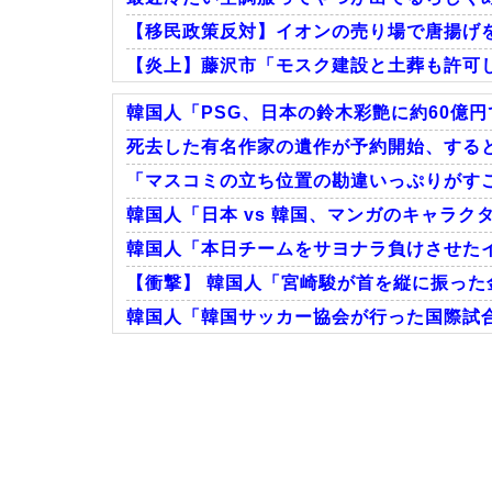
【移民政策反対】イオンの売り場で唐揚げ
【炎上】藤沢市「モスク建設と土葬も許可
韓国人「PSG、日本の鈴木彩艶に約60億円
死去した有名作家の遺作が予約開始、すると
「マスコミの立ち位置の勘違いっぷりがすご
Powered by livedoor 相互RSS
韓国人「日本 vs 韓国、マンガのキャラク
韓国人「本日チームをサヨナラ負けさせたイ
【衝撃】 韓国人「宮崎駿が首を縦に振った
韓国人「韓国サッカー協会が行った国際試合
Powered by livedoor 相互RSS