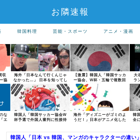
お隣速報
済
韓国料理
芸能・スポーツ
アニメ・漫画
買収
海外「日本なんて行くんじゃ
【激震】韓国人「韓国サッカ
大
ー協
なかった…」 日本を知ってし
ー協会、W杯・五輪で複数回
ラ
まったディ...
の性接待を行...
のな
韓国人「韓国サッカー協会W
海外「ディズニーがゴミのよ
韓
「エ
杯予選で外国人審判に性接待
うだ！」日本がアニメ化した
全
したことが発...
米人気SF作...
韓国人「日本 vs 韓国、マンガのキャラクターの違い