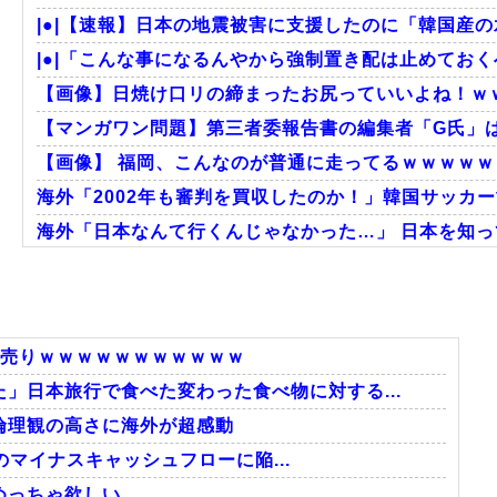
|●|【速報】日本の地震被害に支援したのに「韓国産
|●|「こんな事になるんやから強制置き配は止めておくべ
【画像】日焼け口リの締まったお尻っていいよね！ｗ
【マンガワン問題】第三者委報告書の編集者「G氏」は成
【画像】 福岡、こんなのが普通に走ってるｗｗｗｗｗｗ
海外「2002年も審判を買収したのか！」韓国サッカー
海外「日本なんて行くんじゃなかった…」 日本を知って
【激震】韓国人「韓国サッカー協会、W杯・五輪で複数
外国人「2002年W杯は?」韓国サッカーに衝撃的不祥
韓国人「韓国サッカー協会W杯予選で外国人審判に性
げ売りｗｗｗｗｗｗｗｗｗｗｗ
」日本旅行で食べた変わった食べ物に対する...
倫理観の高さに海外が超感動
Powered by livedoor 相互RSS
初のマイナスキャッシュフローに陥...
めっちゃ欲しい