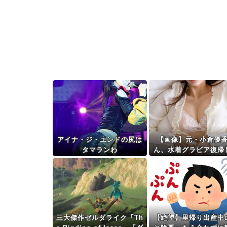
アイナ・ジ・エンドの尻は
【画像】元・小倉優
タマランわ
ん、水着グラビア復帰
シコらせにくるｗ
三大傑作ゼルダライク「Th
【絶望】里帰り出産中