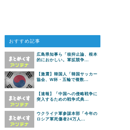
おすすめ記事
広島県知事ら「核抑止論、根本
的におかしい。軍拡競争...
【激震】韓国人「韓国サッカー
協会、W杯・五輪で複数...
【速報】「中国への侵略戦争に
突入するための戦争式典...
ウクライナ軍参謀本部「今年の
ロシア軍死傷者24万人...