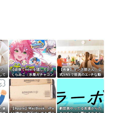
香さ
【頑張てnoelを隠した】さ
【画像】ダンス部さん、公
して
くらみこ：水着ガチャコン
式SNSで部員のエ○チな動
プでホロライブドリームを
画をあげてしまった結果ｗ
掴み取れ！
ｗｗｗｗｗ
の嫁
【Apple】MacBook、iPa
劇団員やってる友達からた