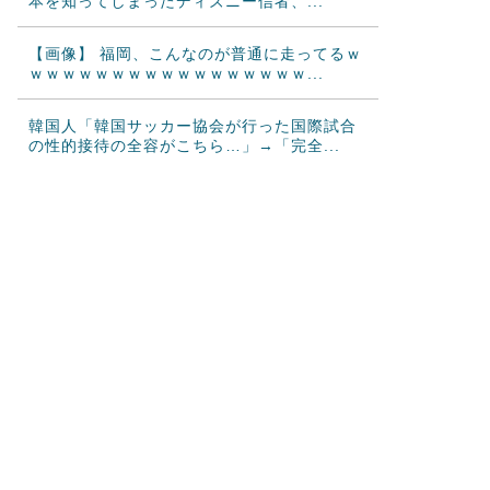
本を知ってしまったディズニー信者、...
【画像】 福岡、こんなのが普通に走ってるｗ
ｗｗｗｗｗｗｗｗｗｗｗｗｗｗｗｗｗ...
韓国人「韓国サッカー協会が行った国際試合
の性的接待の全容がこちら…」→「完全...
海外「2002年も審判を買収したのか！」韓国
サッカー協会による国際試合の審判...
海外「日本なんて行くんじゃなかった…」 日
本を知ってしまったディズニー信者、...
【激震】韓国人「韓国サッカー協会、W杯・
五輪で複数回の性接待を行い審判を買収...
大谷翔平が25＆26号ホームラン、3安打の猛
打賞もチームはまさかの6連敗、ド...
韓国人「日本ではテーブルに肘をついてはい