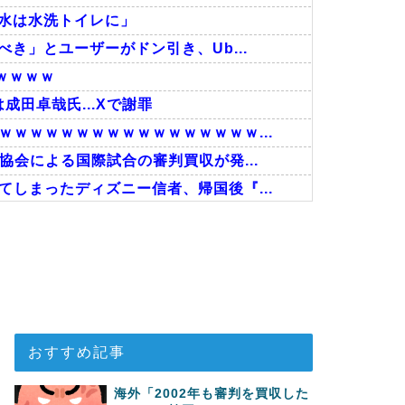
の水は水洗トイレに」
き」とユーザーがドン引き、Ub...
ｗｗｗｗ
田卓哉氏...Xで謝罪
ｗｗｗｗｗｗｗｗｗｗｗｗｗｗｗｗ...
協会による国際試合の審判買収が発...
しまったディズニー信者、帰国後『...
回の性接待を行い審判を買収していた...
事！W杯予選でレフリーへの不適切...
接待したことが発覚！」
おすすめ記事
海外「2002年も審判を買収した