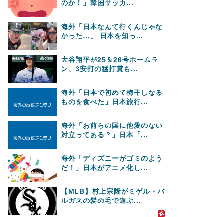
のか！」韓国サッカ...
海外「日本なんて行くんじゃな
かった…」 日本を知っ...
大谷翔平が25＆26号ホームラ
ン、3安打の猛打賞も...
海外「日本で初めて梅干しなる
ものを食べた」日本旅行...
海外「お前らの国に他愛のない
対立ってある？」日本「...
海外「ディズニーがゴミのよう
だ！」日本がアニメ化し...
【MLB】村上宗隆がミゲル・バ
ルガスの髪の毛で遊ぶ...