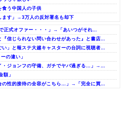
を食う中国人の子供
します」→3万人の反対署名も却下
で正式オファー・・・」→「あいつがそれ...
『信じられない問い合わせがあった』と書店...
い」と報ステ大越キャスターの台詞に視聴者...
ターの違い」
・ジョンフの守備、ガチでヤバ過ぎる…」→...
金額」
の性的接待の全容がこちら…」→「完全に買...