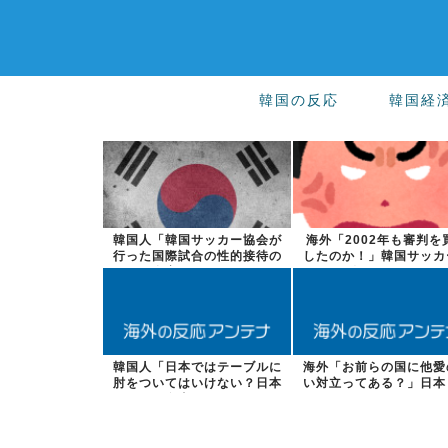
韓国の反応
韓国経
韓国人「韓国サッカー協会が
海外「2002年も審判を
行った国際試合の性的接待の
したのか！」韓国サッカ
全容がこちら...
会による国...
韓国人「日本ではテーブルに
海外「お前らの国に他愛
肘をついてはいけない？日本
い対立ってある？」日本
の食事マナー...
スカレーター...