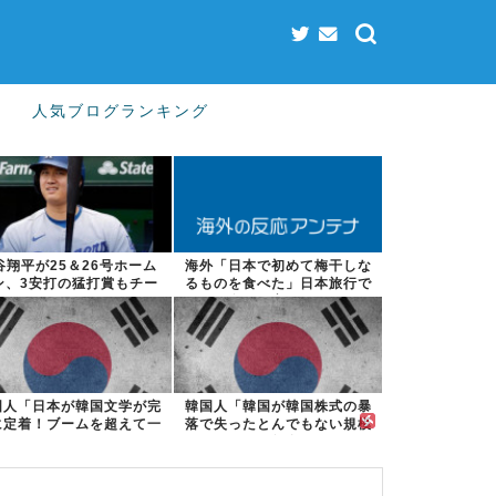
人気ブログランキング
谷翔平が25＆26号ホーム
海外「日本で初めて梅干しな
ン、3安打の猛打賞もチー
るものを食べた」日本旅行で
ムはまさか...
食べた変わっ...
国人「日本が韓国文学が完
韓国人「韓国が韓国株式の暴
に定着！ブームを超えて一
落で失ったとんでもない規模
つのジャンル...
の国民年金の...
」