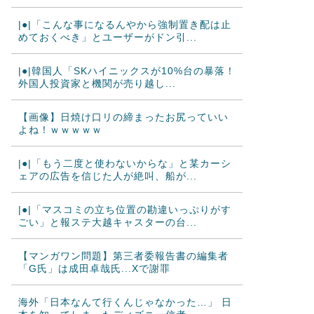
|●|「こんな事になるんやから強制置き配は止
めておくべき」とユーザーがドン引...
|●|韓国人「SKハイニックスが10%台の暴落！
外国人投資家と機関が売り越し...
【画像】日焼け口リの締まったお尻っていい
よね！ｗｗｗｗｗ
|●|「もう二度と使わないからな」と某カーシ
ェアの広告を信じた人が絶叫、船が...
|●|「マスコミの立ち位置の勘違いっぷりがす
ごい」と報ステ大越キャスターの台...
【マンガワン問題】第三者委報告書の編集者
「G氏」は成田卓哉氏...Xで謝罪
海外「日本なんて行くんじゃなかった…」 日