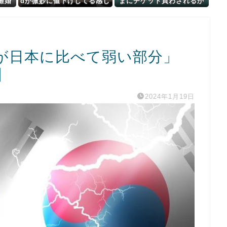
離婚
dが微妙に値下げしてる感じ
まにチケット買わされるか
レｗ
ですねぇ・・・
ら見に行くんやけど
さ・・・
が日本に比べて弱い部分」
】
2024年1月19日