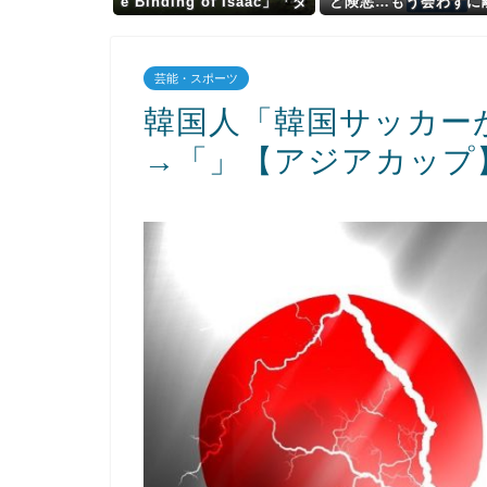
e Binding of Isaac」「ダ
と険悪…もう会わずに
ークソウル」あとひとつ
したくなった理由がコ
は？
ｗｗｗ
芸能・スポーツ
韓国人「韓国サッカー
→「」【アジアカップ