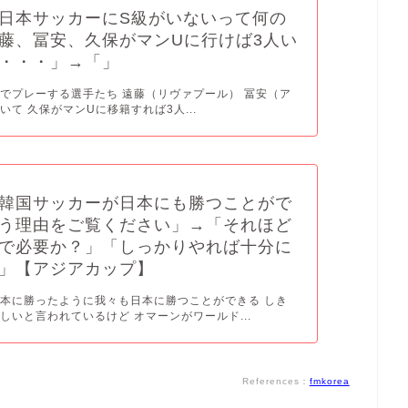
日本サッカーにS級がいないって何の
藤、冨安、久保がマンUに行けば3人い
・・・」→「」
でプレーする選手たち 遠藤（リヴァプール） 冨安（ア
いて 久保がマンUに移籍すれば3人...
韓国サッカーが日本にも勝つことがで
う理由をご覧ください」→「それほど
で必要か？」「しっかりやれば十分に
」【アジアカップ】
本に勝ったように我々も日本に勝つことができる しき
しいと言われているけど オマーンがワールド...
References：
fmkorea