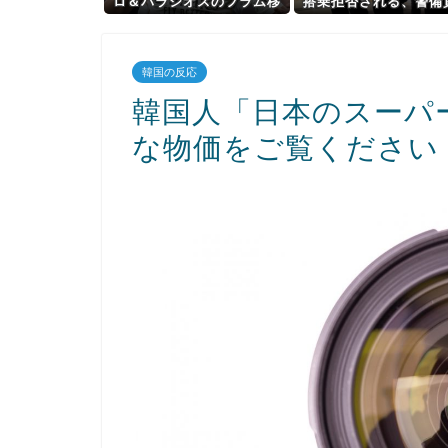
ロ＆パラシオスのフラム移
搭乗拒否される、警備
籍が正式決定！
「つり目」ジェスチャ
香港メディア [8/6]
韓国の反応
韓国人「日本のスーパ
な物価をご覧ください