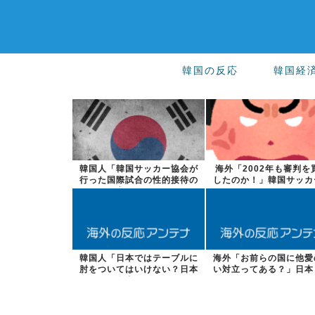
韓国の反応
韓国経
韓国人「韓国サッカー協会が
海外「2002年も審判を
行った国際試合の性的接待の
したのか！」韓国サッカ
全容がこちら...
会による国...
韓国人「日本ではテーブルに
海外「お前らの国に他愛
肘をついてはいけない？日本
い対立ってある？」日本
の食事マナー...
スカレーター...