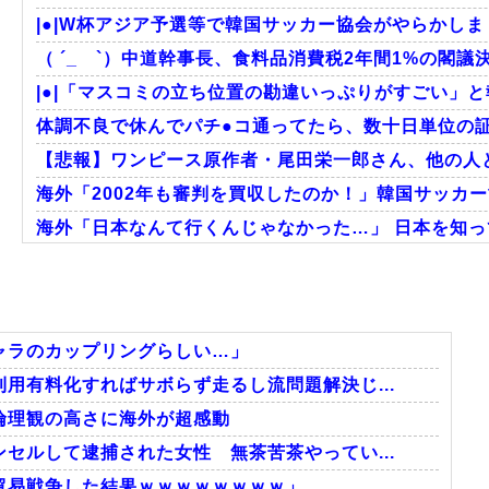
|●|W杯アジア予選等で韓国サッカー協会がやらかしま
（ ´_ゝ`）中道幹事長、食料品消費税2年間1%の閣議決
|●|「マスコミの立ち位置の勘違いっぷりがすごい」と
体調不良で休んでパチ●コ通ってたら、数十日単位の
【悲報】ワンピース原作者・尾田栄一郎さん、他の人
海外「2002年も審判を買収したのか！」韓国サッカー
海外「日本なんて行くんじゃなかった…」 日本を知って
【激震】韓国人「韓国サッカー協会、W杯・五輪で複数
外国人「2002年W杯は?」韓国サッカーに衝撃的不祥
韓国人「韓国サッカー協会W杯予選で外国人審判に性
ャラのカップリングらしい…」
用有料化すればサボらず走るし流問題解決じ...
倫理観の高さに海外が超感動
Powered by livedoor 相互RSS
セルして逮捕された女性 無茶苦茶やってい...
貿易戦争した結果ｗｗｗｗｗｗｗｗ」