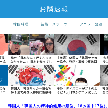
お隣速報
済
韓国料理
芸能・スポーツ
アニメ・漫画
買収
海外「日本なんて行くんじゃ
【激震】韓国人「韓国サッカ
大
ー協
なかった…」 日本を知ってし
ー協会、W杯・五輪で複数回
ラ
まったディ...
の性接待を行...
のな
韓国人「韓国サッカー協会W
海外「ディズニーがゴミのよ
韓
「エ
杯予選で外国人審判に性接待
うだ！」日本がアニメ化した
全
したことが発...
米人気SF作...
韓国人「韓国人の精神的健康の順位、18ヵ国中17位に