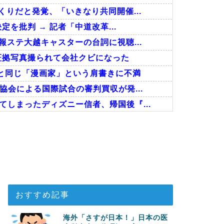
くりだと発覚、「いきなり共同開催...
定を批判 → 記者「中道改革...
報ステ大越キャスターの台詞に視聴...
証拠写真撮られて会社クビになった
と同じ「漫画家」という肩書きに不満
協会による国際試合の審判買収が発...
しまったディズニー信者、帰国後『...
回の性接待を行い審判を買収していた...
事！W杯予選でレフリーへの不適切...
接待したことが発覚！」
おすすめ記事
海外「さすが日本！」日本の医