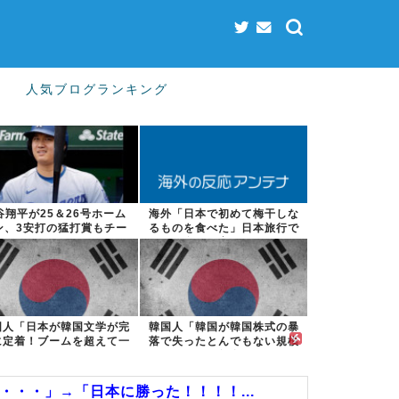
人気ブログランキング
谷翔平が25＆26号ホーム
海外「日本で初めて梅干しな
ン、3安打の猛打賞もチー
るものを食べた」日本旅行で
ムはまさか...
食べた変わっ...
国人「日本が韓国文学が完
韓国人「韓国が韓国株式の暴
に定着！ブームを超えて一
落で失ったとんでもない規模
つのジャンル...
の国民年金の...
・・・」→「日本に勝った！！！！...