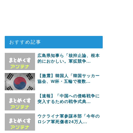
おすすめ記事
広島県知事ら「核抑止論、根本
的におかしい。軍拡競争...
【激震】韓国人「韓国サッカー
協会、W杯・五輪で複数...
【速報】「中国への侵略戦争に
突入するための戦争式典...
ウクライナ軍参謀本部「今年の
ロシア軍死傷者24万人...