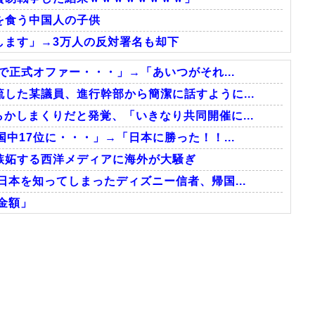
を食う中国人の子供
します」→3万人の反対署名も却下
で正式オファー・・・」→「あいつがそれ...
した某議員、進行幹部から簡潔に話すように...
かしまくりだと発覚、「いきなり共同開催に...
中17位に・・・」→「日本に勝った！！...
嫉妬する西洋メディアに海外が大騒ぎ
日本を知ってしまったディズニー信者、帰国...
金額」