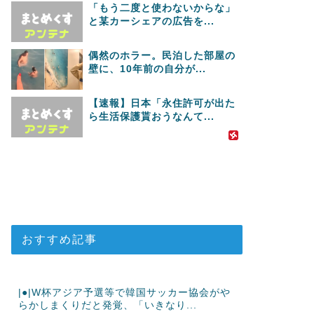
「もう二度と使わないからな」
と某カーシェアの広告を...
偶然のホラー。民泊した部屋の
壁に、10年前の自分が...
【速報】日本「永住許可が出た
ら生活保護貰おうなんて...
おすすめ記事
|●|W杯アジア予選等で韓国サッカー協会がや
らかしまくりだと発覚、「いきなり...