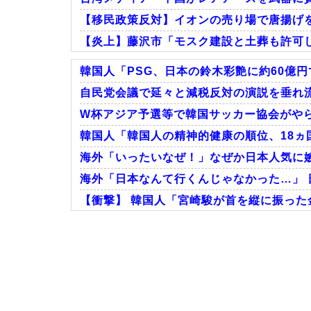
【移民政策反対】イオンの売り場で唐揚げ
【炎上】藤沢市「モスク建設と土葬も許可
韓国人「PSG、日本の鈴木彩艶に約60億円
自民党会議で延々と減税反対の演説を垂れ流
W杯アジア予選等で韓国サッカー協会がやら
Powered by livedoor 相互RSS
韓国人「韓国人の精神的健康の順位、18ヵ国
海外「いったいなぜ！」なぜか日本人気に
海外「日本なんて行くんじゃなかった…」 
【衝撃】 韓国人「宮崎駿が首を縦に振った
Powered by livedoor 相互RSS