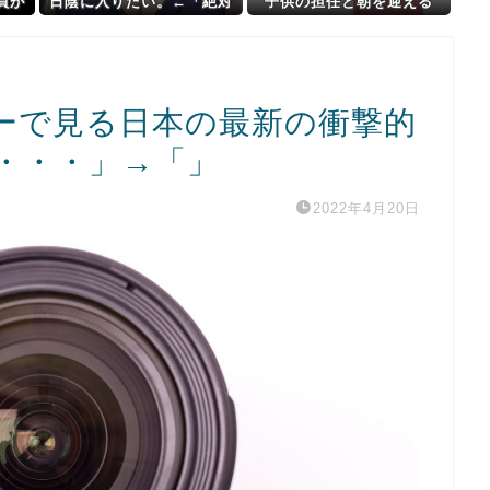
員が
日陰に入りたい。←「絶対
子供の担任と朝を迎える
ー―
に離れたくない場所だな」
ーで見る日本の最新の衝撃的
・・・」→「」
2022年4月20日