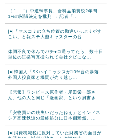
（ ´_ゝ`）中道幹事長、食料品消費税2年間
1%の閣議決定を批判 → 記者「...
|●|「マスコミの立ち位置の勘違いっぷりがす
ごい」と報ステ大越キャスターの台...
体調不良で休んでパチ●コ通ってたら、数十日
単位の証拠写真撮られて会社クビにな...
|●|韓国人「SKハイニックスが10%台の暴落！
外国人投資家と機関が売り越し...
【悲報】ワンピース原作者・尾田栄一郎さ
ん、他の人と同じ「漫画家」という肩書き...
「安物買いの銭失いだったねぇ」とインドネ
シア高速鉄道の最終処分に日本側騒然、...
|●|消費税減税に反対していた財務省の面目が