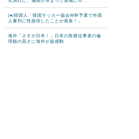
丸潰れに、減税が決まった途端に市...
|●|韓国人「韓国サッカー協会W杯予選で外国
人審判に性接待したことが発覚！」
海外「さすが日本！」日本の医療従事者の倫
理観の高さに海外が超感動
韓国人「韓国サッカー協会が行った国際試合
の性的接待の全容がこちら…」→「完全...
海外「2002年も審判を買収したのか！」韓国
サッカー協会による国際試合の審判...
海外「日本なんて行くんじゃなかった…」 日
本を知ってしまったディズニー信者、...
【激震】韓国人「韓国サッカー協会、W杯・
五輪で複数回の性接待を行い審判を買収...
韓国人「日本ではテーブルに肘をついてはい