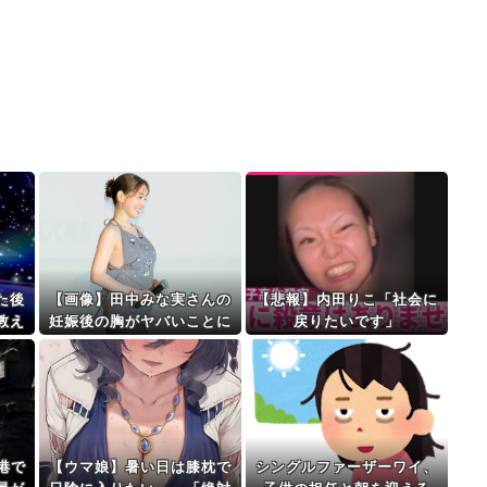
た後
【画像】田中みな実さんの
【悲報】内田りこ「社会に
教え
妊娠後の胸がヤバいことに
戻りたいです」
なってる
港で
【ウマ娘】暑い日は膝枕で
シングルファーザーワイ、