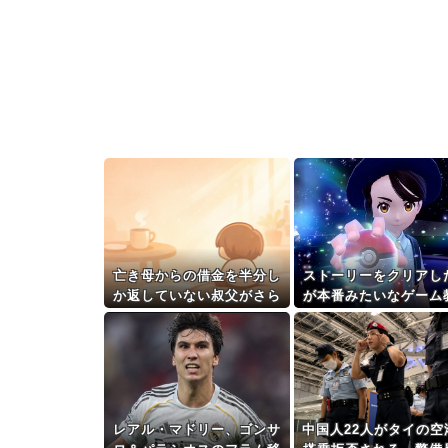
亡き母からの借金を半分し
ストーリーをクリアし
か返していない叔父がさら
が本番みたいなゲーム
に金を貸してほしいと訪ね
てくれ
てきた。完済するまで貸せ
ないと断ると…
レアル・マドリー、ゴンサ
中国人22人がタイの空