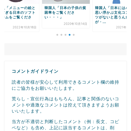
国人「メニューの絵と
韓国人「日本の子供の貧
韓国人「日本にはパ
いすぎる日本のソフト
困率をご覧くださ
思い浮かぶ文化コン
リームをご覧くださ
い・・・」
ツがないと思うんだ
.
が・...
2020年10月14日
2022年10月18日
2021年7
コメントガイドライン
読者の皆様が安心して利用できるコメント欄の維持
にご協力をお願いいたします。
荒らし・宣伝行為はもちろん、記事と関係のないコ
メントや過激なコメントは控えて頂きますようお願
いいたします。
当方が不適切と判断したコメント（例：長文、コピ
ペなど）も含め、上記に該当するコメントは、削