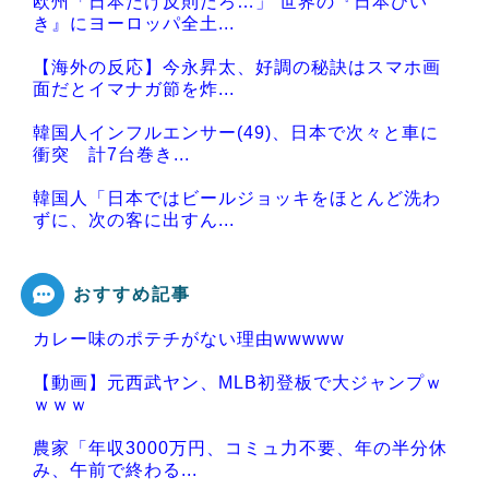
欧州「日本だけ反則だろ…」 世界の『日本びい
き』にヨーロッパ全土...
【海外の反応】今永昇太、好調の秘訣はスマホ画
面だとイマナガ節を炸...
韓国人インフルエンサー(49)、日本で次々と車に
衝突 計7台巻き...
韓国人「日本ではビールジョッキをほとんど洗わ
ずに、次の客に出すん...
おすすめ記事
カレー味のポテチがない理由wwwww
Powered by livedoor 相互RSS
【動画】元西武ヤン、MLB初登板で大ジャンプｗ
ｗｗｗ
農家「年収3000万円、コミュ力不要、年の半分休
み、午前で終わる...