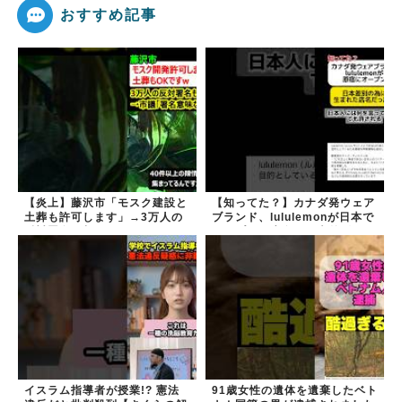
おすすめ記事
【炎上】藤沢市「モスク建設と
【知ってた？】カナダ発ウェア
土葬も許可します」→3万人の
ブランド、lululemonが日本で
反対署名も却下
オープン→店名は日本差別から
できた？
イスラム指導者が授業!? 憲法
91歳女性の遺体を遺棄したベト