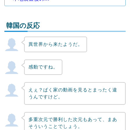
韓国の反応
異世界から来たようだ。
Powered by livedoor 相互RSS
感動ですね。
えぇ？ぱく家の動画を見るとまったく違
うんですけど。
多重次元で勝利した次元もあって、まあ
そういうことでしょう。