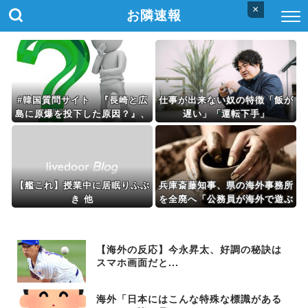
×
お隣速報
#韓国質問サイト 『長崎と広
仕事が出来ない奴の特徴「飯が
島に原爆を投下した原因？』、
遅い」「運転下手」
『天皇頃したら・・』
【艦これ】授業中に居眠りふぶ
兵庫斎藤知事、県の海外事務所
き 他
を全廃へ「公務員が海外で遊ぶ
ためにあるだけ」
【海外の反応】今永昇太、好調の秘訣は
スマホ画面だと...
海外「日本にはこんな特殊な標識がある