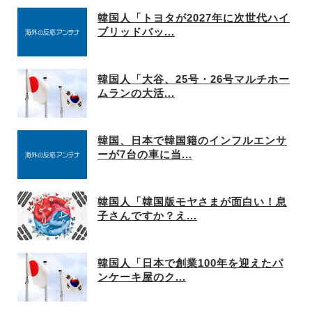
韓国人「トヨタが2027年に次世代ハイ
ブリッドバッ...
韓国人「大谷、25号・26号マルチホー
ムランの大活...
韓国、日本で韓国籍のインフルエンサ
ーが7台の車に当...
韓国人「韓国版モヤさまが面白い！息
子さんですか？え...
韓国人「日本で創業100年を迎えたパ
ンケーキ屋のク...