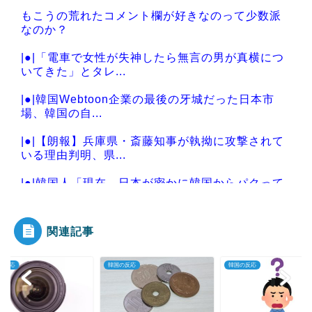
もこうの荒れたコメント欄が好きなのって少数派
なのか？
|●|「電車で女性が失神したら無言の男が真横につ
いてきた」とタレ...
|●|韓国Webtoon企業の最後の牙城だった日本市
場、韓国の自...
|●|【朗報】兵庫県・斎藤知事が執拗に攻撃されて
いる理由判明、県...
|●|韓国人「現在、日本が密かに韓国からパクって
いるものがこちら...
関連記事
の反応
韓国の反応
韓国の反応
Powered by livedoor 相互RSS