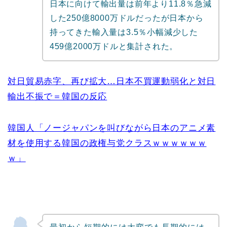
日本に向けて輸出量は前年より11.8％急減
した250億8000万ドルだったが日本から
持ってきた輸入量は3.5％小幅減少した
459億2000万ドルと集計された。
対日貿易赤字、再び拡大…日本不買運動弱化と対日
輸出不振で＝韓国の反応
韓国人「ノージャパンを叫びながら日本のアニメ素
材を使用する韓国の政権与党クラスｗｗｗｗｗｗ
ｗ」