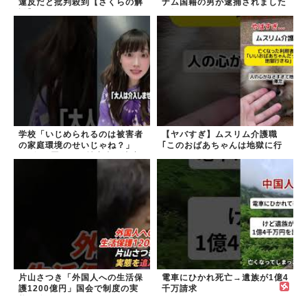
違反だと批判殺到【さくらの解
ナム国籍の男が逮捕されました
説】
#移民 #外国人
学校「いじめられるのは被害者
【ヤバすぎ】ムスリム介護職
の家庭環境のせいじゃね？」
｢このおばあちゃんは地獄に行
→2年放置いじめ被害者が適応
く｣
障害に...未だに加...
片山さつき「外国人への生活保
電車にひかれ死亡→遺族が1億4
護1200億円」国会で制度の実
千万請求
態を追及