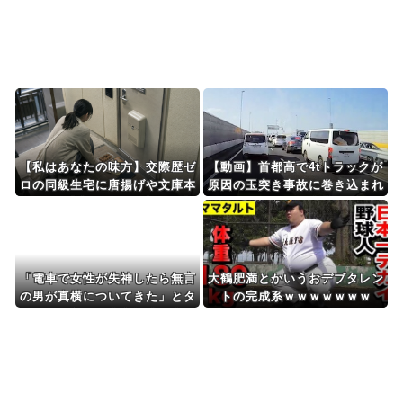
Powered by livedoor 相互RSS
【私はあなたの味方】交際歴ゼ
【動画】首都高で4tトラックが
ロの同級生宅に唐揚げや文庫本
原因の玉突き事故に巻き込まれ
を20回以上届けた24歳女を逮
た軽バンの車載。
捕
「電車で女性が失神したら無言
大鶴肥満とかいうおデブタレン
の男が真横についてきた」とタ
トの完成系ｗｗｗｗｗｗｗ
レントが主張、虚言疑惑が出る
と「その男の垢を発見した」と
追加主張するも……