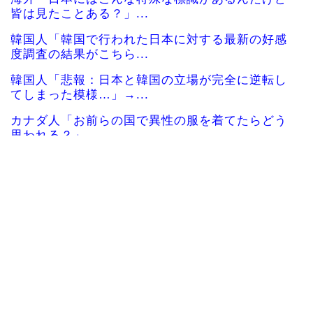
皆は見たことある？」...
韓国人「韓国で行われた日本に対する最新の好感
度調査の結果がこちら...
韓国人「悲報：日本と韓国の立場が完全に逆転し
てしまった模様…」→...
カナダ人「お前らの国で異性の服を着てたらどう
思われる？」
海外「これが文明か！」日本に比べて超石器時代
だった英国に海外が大...
韓国人「トヨタが2027年に次世代ハイブリッドバ
ッテリーを導入へ...
【海外の反応】中東の女性がヒジャブで隠されて
いるのは彼女たちが完...
海外「その通り！」日本人ならどこでも発展させ
ると語る世界的大富豪...