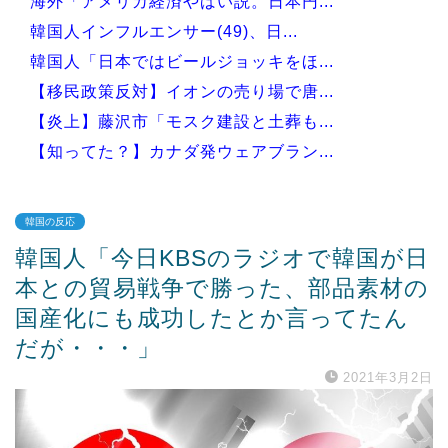
海外「アメリカ経済やばい説。日本円...
韓国人インフルエンサー(49)、日...
韓国人「日本ではビールジョッキをほ...
【移民政策反対】イオンの売り場で唐...
【炎上】藤沢市「モスク建設と土葬も...
【知ってた？】カナダ発ウェアブラン...
韓国の反応
韓国人「今日KBSのラジオで韓国が日
Powered by livedoor 相互RSS
本との貿易戦争で勝った、部品素材の
国産化にも成功したとか言ってたん
だが・・・」
2021年3月2日