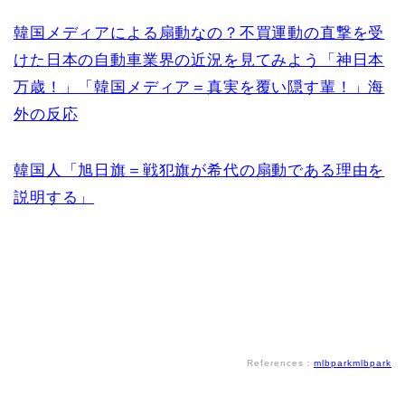
韓国メディアによる扇動なの？不買運動の直撃を受
けた日本の自動車業界の近況を見てみよう「神日本
万歳！」「韓国メディア＝真実を覆い隠す輩！」海
外の反応
韓国人「旭日旗＝戦犯旗が希代の扇動である理由を
説明する」
References：
mlbpark
mlbpark