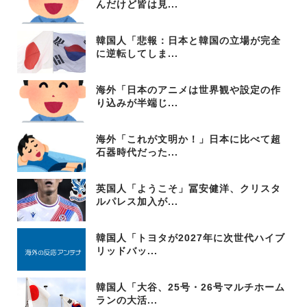
んだけど皆は見...
韓国人「悲報：日本と韓国の立場が完全
に逆転してしま...
海外「日本のアニメは世界観や設定の作
り込みが半端じ...
海外「これが文明か！」日本に比べて超
石器時代だった...
英国人「ようこそ」冨安健洋、クリスタ
ルパレス加入が...
韓国人「トヨタが2027年に次世代ハイブ
リッドバッ...
韓国人「大谷、25号・26号マルチホーム
ランの大活...