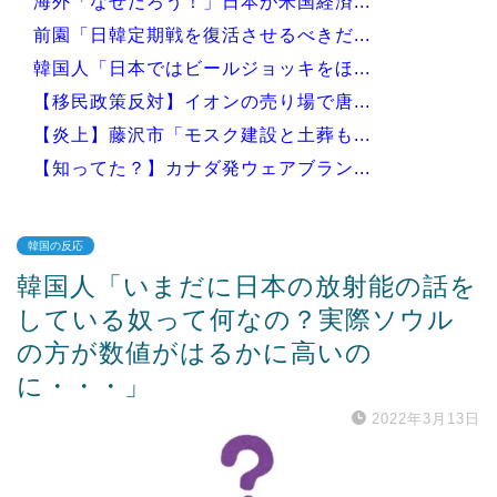
海外「なぜだろう！」日本が米国経済...
前園「日韓定期戦を復活させるべきだ...
韓国人「日本ではビールジョッキをほ...
【移民政策反対】イオンの売り場で唐...
【炎上】藤沢市「モスク建設と土葬も...
【知ってた？】カナダ発ウェアブラン...
韓国の反応
韓国人「いまだに日本の放射能の話を
Powered by livedoor 相互RSS
している奴って何なの？実際ソウル
の方が数値がはるかに高いの
に・・・」
2022年3月13日