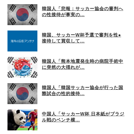
韓国人「悲報：サッカー協会の審判へ
の性接待が事実の...
韓国、サッカーW杯予選で審判を性●
接待して買収して...
韓国人「熊本地震発生時の病院手術中
に突然の大揺れが...
韓国人「韓国サッカー協会が行った国
際試合の性的接待...
中国人「サッカーW杯 日本紙がブラジ
ル戦のベンチ横...