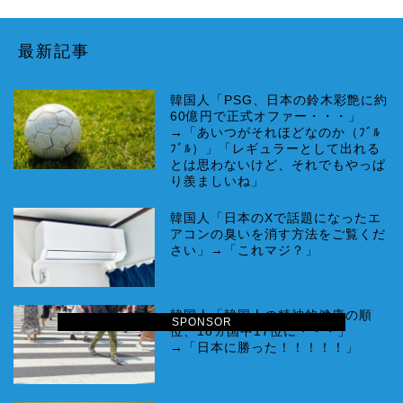
最新記事
韓国人「PSG、日本の鈴木彩艶に約
60億円で正式オファー・・・」
→「あいつがそれほどなのか（ﾌﾞﾙ
ﾌﾞﾙ）」「レギュラーとして出れる
とは思わないけど、それでもやっぱ
り羨ましいね」
韓国人「日本のXで話題になったエ
アコンの臭いを消す方法をご覧くだ
さい」→「これマジ？」
韓国人「韓国人の精神的健康の順
SPONSOR
位、18ヵ国中17位に・・・」
→「日本に勝った！！！！！」