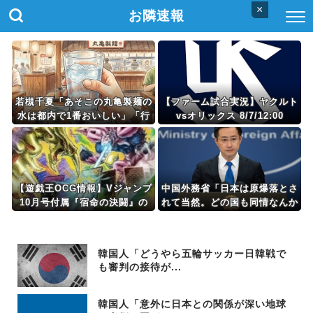
×
お隣速報
若槻千夏「あそこの丸亀製麺の
【ファーム試合実況】ヤクルト
水は都内で1番おいしい」「行
vsオリックス 8/7/12:00
ってみて！本当に飲んで欲し
い」
【遊戯王OCG情報】Vジャンプ
中国外務省「日本は原爆落とさ
10月号付属『宿命の決闘』の
れて当然。どの国も同情なんか
効果が判明！
しない」
韓国人「どうやら五輪サッカー日韓戦で
も審判の接待が...
韓国人「意外に日本との関係が深い地球