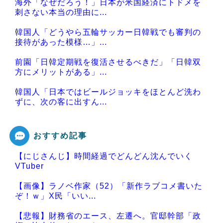
海外「なぜだろう！」日本が米国経済にトドメを
刺さない本当の理由に...
韓国人「どうやら五輪サッカー日韓戦でも審判の
接待があった模様…」...
前園「日韓定期戦を復活させるべきだ」「日韓双
方にメリットがある」...
韓国人「日本ではビールジョッキをほとんど洗わ
ずに、次の客に出すん...
おすすめ記事
【にじさんじ】時間経過でどんどん沈んでいく
Powered by livedoor 相互RSS
VTuber
【画像】ラノベ作家（52）「新作ラブコメ書いた
ぞ！ｗ」X民「いい...
【悲報】財務省のエース、左遷へ。官邸幹部「政