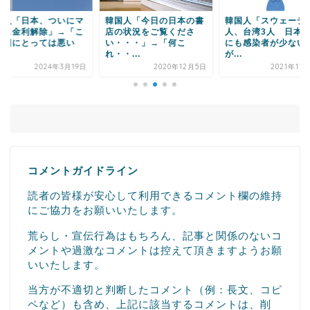
国人「日本、ついにマ
韓国人「今日の日本の書
韓国人「スウェーデ
ナス金利解除」→「こ
店の状況をご覧くださ
人、台湾3人 日本
韓国にとっては悪い
い・・・」→「何こ
にも感染者が少ない
.
れ・・...
が...
2024年3月19日
2020年12月5日
2021年11
コメントガイドライン
読者の皆様が安心して利用できるコメント欄の維持
にご協力をお願いいたします。
荒らし・宣伝行為はもちろん、記事と関係のないコ
メントや過激なコメントは控えて頂きますようお願
いいたします。
当方が不適切と判断したコメント（例：長文、コピ
ペなど）も含め、上記に該当するコメントは、削