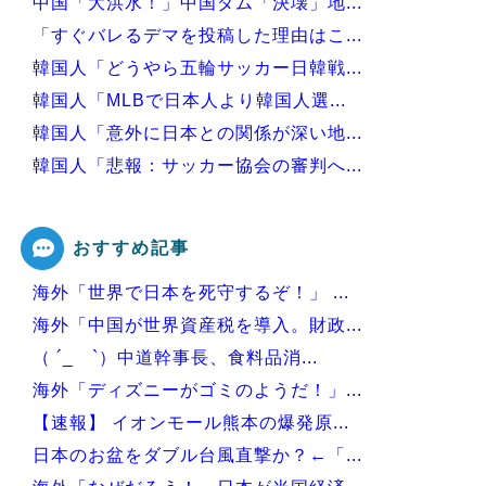
中国「大洪水！」中国ダム「決壊」地...
「すぐバレるデマを投稿した理由はこ...
韓国人「どうやら五輪サッカー日韓戦...
韓国人「MLBで日本人より韓国人選...
韓国人「意外に日本との関係が深い地...
韓国人「悲報：サッカー協会の審判へ...
韓国、サッカーW杯予選で審判を性●...
おすすめ記事
海外「世界で日本を死守するぞ！」 ...
Powered by livedoor 相互RSS
海外「中国が世界資産税を導入。財政...
（ ´_ゝ`）中道幹事長、食料品消...
海外「ディズニーがゴミのようだ！」...
【速報】 イオンモール熊本の爆発原...
日本のお盆をダブル台風直撃か？←「...