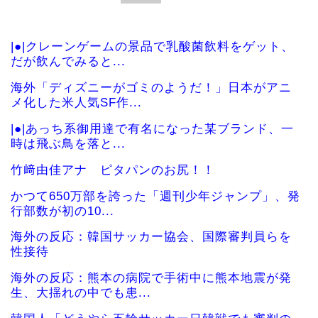
|●|クレーンゲームの景品で乳酸菌飲料をゲット、
だが飲んでみると...
海外「ディズニーがゴミのようだ！」日本がアニ
メ化した米人気SF作...
|●|あっち系御用達で有名になった某ブランド、一
時は飛ぶ鳥を落と...
竹﨑由佳アナ ピタパンのお尻！！
かつて650万部を誇った「週刊少年ジャンプ」、発
行部数が初の10...
海外の反応：韓国サッカー協会、国際審判員らを
性接待
海外の反応：熊本の病院で手術中に熊本地震が発
生、大揺れの中でも患...