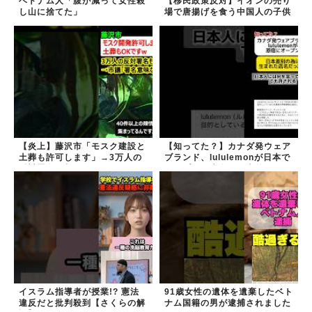
ベトナム人「腹が減って女性殺
【移民政策反対】イオンの売り
し山に捨てた」
場で唐揚げを食う中国人の子供
【炎上】藤沢市「モスク建設と
【知ってた？】カナダ発ウェア
土葬も許可します」→3万人の
ブランド、lululemonが日本で
反対署名も却下
オープン→店名は日本差別から
できた？
イスラム指導者が授業!? 憲法
91歳女性の遺体を遺棄したベト
違反だと批判殺到【さくらの解
ナム国籍の男が逮捕されました