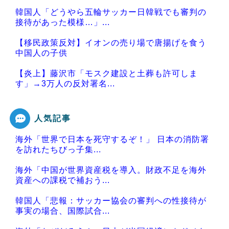
韓国人「どうやら五輪サッカー日韓戦でも審判の
接待があった模様…」...
【移民政策反対】イオンの売り場で唐揚げを食う
中国人の子供
【炎上】藤沢市「モスク建設と土葬も許可しま
す」→3万人の反対署名...
人気記事
海外「世界で日本を死守するぞ！」 日本の消防署
Powered by livedoor 相互RSS
を訪れたちびっ子集...
海外「中国が世界資産税を導入。財政不足を海外
資産への課税で補おう...
韓国人「悲報：サッカー協会の審判への性接待が
事実の場合、国際試合...