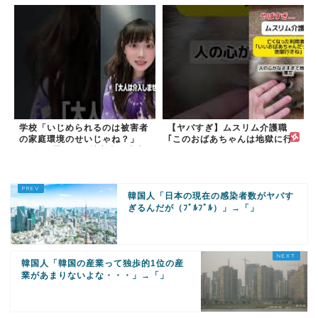
説】
#移民 #外国人
学校「いじめられるのは被害者
【ヤバすぎ】ムスリム介護職
の家庭環境のせいじゃね？」
｢このおばあちゃんは地獄に行
→2年放置いじめ被害者が適応
く｣
障害に...未だに加...
韓国人「日本の現在の感染者数がヤバす
ぎるんだが（ﾌﾞﾙﾌﾞﾙ）」→「」
韓国人「韓国の産業って独歩的1位の産
業があまりないよな・・・」→「」