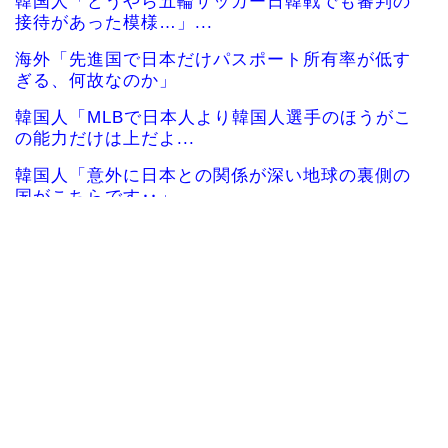
韓国人「どうやら五輪サッカー日韓戦でも審判の
接待があった模様…」...
海外「先進国で日本だけパスポート所有率が低す
ぎる、何故なのか」
韓国人「MLBで日本人より韓国人選手のほうがこ
の能力だけは上だよ...
韓国人「意外に日本との関係が深い地球の裏側の
国がこちらです‥」→...
韓国人「悲報：サッカー協会の審判への性接待が
事実の場合、国際試合...
韓国、サッカーW杯予選で審判を性●接待して買収
していたことが判明...
海外「さすが日本！」日本の医療従事者の倫理観
の高さに海外が超感動
海外「2002年も審判を買収したのか！」韓国サッ
カー協会による国...