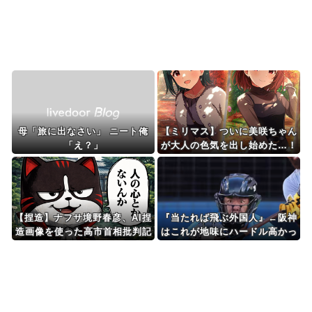
Powered by livedoor 相互RSS
母「旅に出なさい」 ニート俺
【ミリマス】ついに美咲ちゃん
「え？」
が大人の色気を出し始めた…！
【捏造】ナフサ境野春彦、AI捏
『当たれば飛ぶ外国人』←阪神
造画像を使った高市首相批判記
はこれが地味にハードル高かっ
事を公開→大炎上して削除逃亡
た件