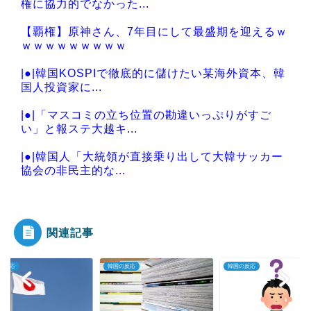
権に協力的でなかった...
【覇権】原神さん、7年目にして最盛期を迎えるｗ
ｗｗｗｗｗｗｗｗｗ
|●|韓国KOSPIで徹底的に儲けたい某海外資本、韓
国人投資家に...
|●|「マスコミの立ち位置の勘違いっぷりがすご
い」と報ステ大越キ...
|●|韓国人「大統領が直接乗り出して大韓サッカー
協会の非民主的な...
|●|【悲報】熊本県知事、報道陣土足取材にマジギ
レ「遺族や被災者...
関連記事
の反応
韓国の反応
韓国の反応
Powered by livedoor 相互RSS