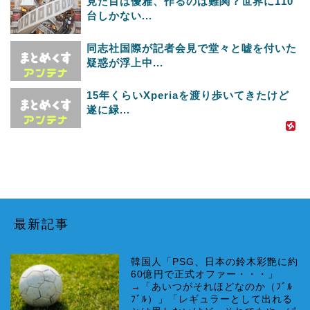
見た目は優雅、作るのは難関？世界に110
台しかない...
同志社国際が記者会見で堂々と嘘を付いた
疑惑が浮上中...
15年くらいXperiaを渡り歩いてきたけど
遂に緑...
最新記事
韓国人「PSG、日本の鈴木彩艶に約
60億円で正式オファー・・・」
→「あいつがそれほどなのか（ﾌﾞﾙ
ﾌﾞﾙ）」「レギュラーとして出れる