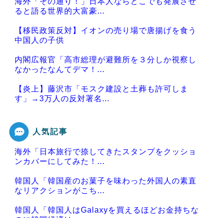
海外「その通り！」日本人ならどこでも発展させ
ると語る世界的大富豪...
【移民政策反対】イオンの売り場で唐揚げを食う
中国人の子供
内閣広報官「高市総理が避難所を３分しか視察し
なかったなんてデマ！...
【炎上】藤沢市「モスク建設と土葬も許可しま
す」→3万人の反対署名...
人気記事
海外「日本旅行で捺してきたスタンプをクッショ
Powered by livedoor 相互RSS
ンカバーにしてみた！...
韓国人「韓国産のお菓子を味わった外国人の素直
なリアクションがこち...
韓国人「韓国人はGalaxyを買えるほどお金持ちな