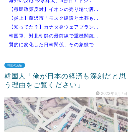
海外の反応 今永昇太、8勝目！ドジ...
【移民政策反対】イオンの売り場で唐...
【炎上】藤沢市「モスク建設と土葬も...
【知ってた？】カナダ発ウェアブラン...
韓国軍、対北朝鮮の最前線で重機関銃...
質的に変化した日韓関係、その象徴で...
韓国の反応
韓国人「俺が日本の経済も深刻だと思
Powered by livedoor 相互RSS
う理由をご覧ください」
2022年6月7日