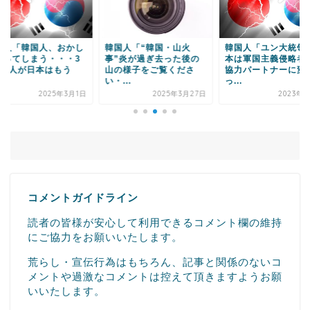
国人「韓国人、おかし
韓国人「“韓国・山火
韓国人「ユン大統領
なってしまう・・・3
事”炎が過ぎ去った後の
本は軍国主義侵略者
中2人が日本はもう
山の様子をご覧くださ
協力パートナーに変
.
い・...
っ...
2025年3月1日
2025年3月27日
2023年3
コメントガイドライン
読者の皆様が安心して利用できるコメント欄の維持
にご協力をお願いいたします。
荒らし・宣伝行為はもちろん、記事と関係のないコ
メントや過激なコメントは控えて頂きますようお願
いいたします。