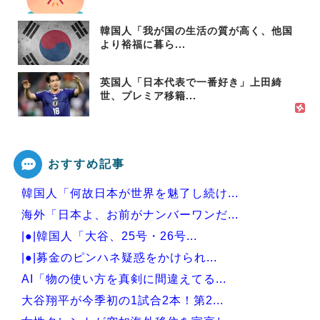
韓国人「我が国の生活の質が高く、他国
より裕福に暮ら...
英国人「日本代表で一番好き」上田綺
世、プレミア移籍...
おすすめ記事
韓国人「何故日本が世界を魅了し続け...
海外「日本よ、お前がナンバーワンだ...
|●|韓国人「大谷、25号・26号...
|●|募金のピンハネ疑惑をかけられ...
AI「物の使い方を真剣に間違えてる...
大谷翔平が今季初の1試合2本！第2...