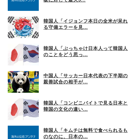
韓国人「イジョンフ本日の全米が呆れ
る守備エラーを見...
韓国人「ぶっちゃけ日本人って韓国人
のことをどう思っ...
中国人「サッカー日本代表の下半期の
親善試合の相手が...
韓国人「コンビニバイトで見る日本と
韓国の文化の違い...
韓国人「キムチは無料で食べられるも
のなのに、日本の...