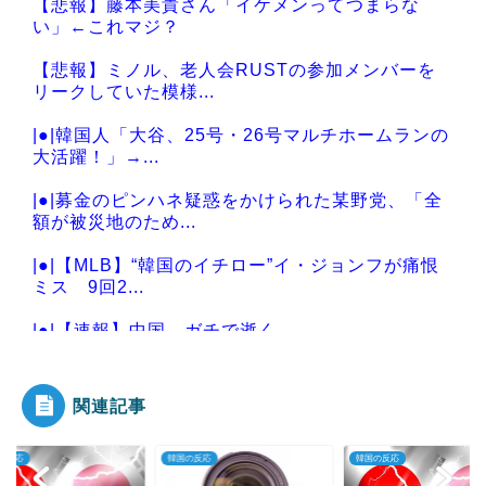
【悲報】藤本美貴さん「イケメンってつまらな
い」←これマジ？
【悲報】ミノル、老人会RUSTの参加メンバーを
リークしていた模様...
|●|韓国人「大谷、25号・26号マルチホームランの
大活躍！」→...
|●|募金のピンハネ疑惑をかけられた某野党、「全
額が被災地のため...
|●|【MLB】“韓国のイチロー”イ・ジョンフが痛恨
ミス 9回2...
|●|【速報】中国、ガチで逝く
関連記事
Powered by livedoor 相互RSS
の反応
韓国の反応
韓国の反応