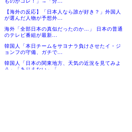
ものがコレ！」→「分...
【海外の反応】「日本人なら誰が好き？」外国人
が選んだ人物が予想外...
海外「全部日本の真似だったのか…」 日本の普通
のテレビ番組が最新...
韓国人「本日チームをサヨナラ負けさせたイ・ジ
ョンフの守備、ガチで...
韓国人「日本の関東地方、天気の近況を見てみよ
う」「ありえない」「...
海外「日本旅行で捺してきたスタンプをクッショ
ンカバーにしてみた！...
韓国人「日本政府が韓国産のめっき鋼板に対して
最大55.3%の反ダ...
日本人「世界のみんなは普段からタコを食べてる
の？」
韓国人「イジョンフ本日の全米が呆れる守備エラ