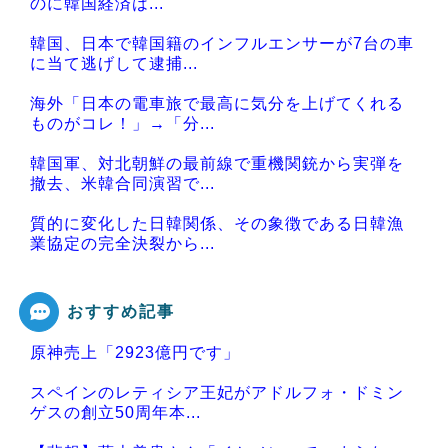
のに韓国経済は...
韓国、日本で韓国籍のインフルエンサーが7台の車
に当て逃げして逮捕...
海外「日本の電車旅で最高に気分を上げてくれる
ものがコレ！」→「分...
韓国軍、対北朝鮮の最前線で重機関銃から実弾を
撤去、米韓合同演習で...
質的に変化した日韓関係、その象徴である日韓漁
業協定の完全決裂から...
おすすめ記事
原神売上「2923億円です」
Powered by livedoor 相互RSS
スペインのレティシア王妃がアドルフォ・ドミン
ゲスの創立50周年本...