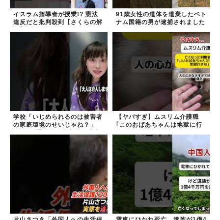
イスラム指導者が授業!? 憲法
91歳女性の遺体を遺棄したベト
違反だと批判殺到【さくらの解
ナム国籍の男が逮捕されました
説】
#移民 #外国人
学校「いじめられるのは被害者
【ヤバすぎ】ムスリム介護職
の家庭環境のせいじゃね？」
｢このおばあちゃんは地獄に行
→2年放置いじめ被害者が適応
く｣
障害に...未だに加...
片山さつき「外国人への生活保
電車にひかれ死亡→遺族が1億4