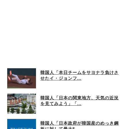
韓国人「本日チームをサヨナラ負けさ
せたイ・ジョンフ...
韓国人「日本の関東地方、天気の近況
を見てみよう」「...
韓国人「日本政府が韓国産のめっき鋼
板に対して最大5...