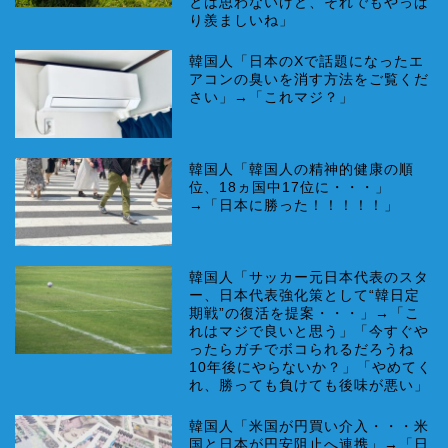
とは思わないけど、それでもやっぱ
り羨ましいね」
韓国人「日本のXで話題になったエ
アコンの臭いを消す方法をご覧くだ
さい」→「これマジ？」
韓国人「韓国人の精神的健康の順
位、18ヵ国中17位に・・・」
→「日本に勝った！！！！！」
韓国人「サッカー元日本代表のスタ
ー、日本代表強化策として“韓日定
期戦”の復活を提案・・・」→「こ
れはマジで良いと思う」「今すぐや
ったらガチでボコられるだろうね
10年後にやらないか？」「やめてく
れ、勝っても負けても後味が悪い」
韓国人「米国が円買い介入・・・米
国と日本が円安阻止へ連携」→「日