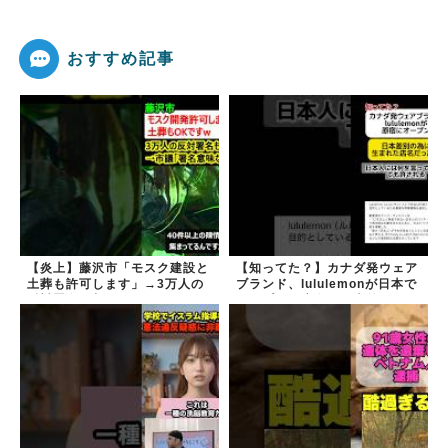
おすすめ記事
【炎上】藤沢市「モスク建設と
【知ってた？】カナダ発ウェア
土葬も許可します」→3万人の
ブランド、lululemonが日本で
反対署名も却下
オープン→店名は日本差別から
できた？