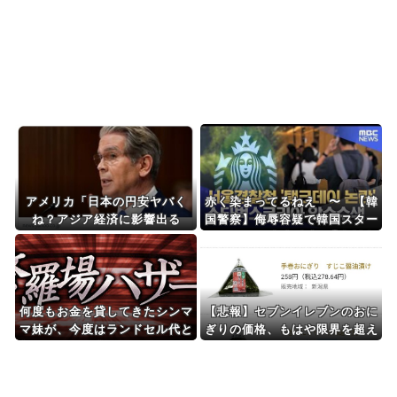
ーを見てください！し...
Powered by livedoor 相互RSS
アメリカ「日本の円安ヤバく
赤く染まってるねえ 〜 【韓
ね？アジア経済に影響出る
国警察】侮辱容疑で韓国スター
し。」
バックスに家宅捜索 ｢光州事
件｣を揶揄するようなイベント
を行ったとして
何度もお金を貸してきたシンマ
【悲報】セブンイレブンのおに
マ妹が、今度はランドセル代と
ぎりの価格、もはや限界を超え
制服代まで要求してきた。その
る
裏事情を知って頭を抱えること
に…