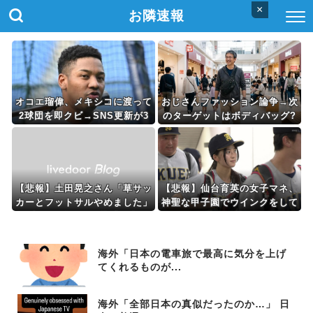
×
お隣速報
オコエ瑠偉、メキシコに渡って
おじさんファッション論争→次
2球団を即クビ→SNS更新が3
のターゲットはボディバッグ?
ヶ月間止まって消息不明に
パーカーもダメハーフパンツも
ダメ悲鳴も
【悲報】土田晃之さん「草サッ
【悲報】仙台育英の女子マネ、
カーとフットサルやめました」
神聖な甲子園でウインクをして
と告白 「20代の若手が来る
しまう
んです。つまんなくて」←これ
ｗｗｗｗｗｗ
海外「日本の電車旅で最高に気分を上げ
てくれるものが...
海外「全部日本の真似だったのか…」 日