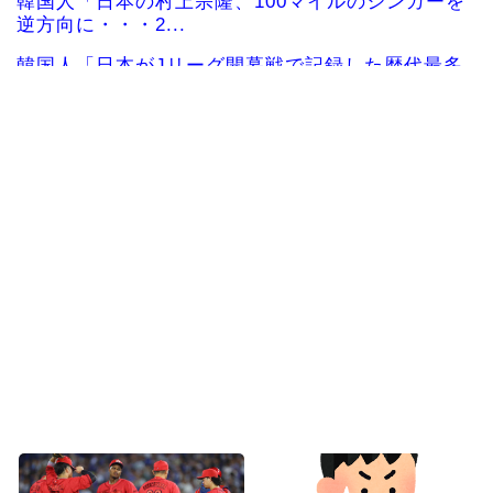
韓国人「日本の村上宗隆、100マイルのシンカーを
逆方向に・・・2...
韓国人「日本がJリーグ開幕戦で記録した歴代最多
観客数がこちら…」...
海外の反応：村上宗隆がレフトポール直撃の2試合
連続第26号ホーム...
海外の反応 山本由伸、無失点力投！ドジャース
ついに連敗ストップ！...
海外「今年、夏の暑さが厳しい日本でこんなもの
が売れてるらしい！ｗ...
海外の反応MLB：村上宗隆が2戦連発の26号、160
キロ攻略のポ...
Powered by livedoor 相互RSS