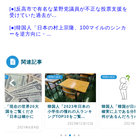
|●|反高市で有名な某野党議員が不正な投票支援を
受けていた過去が...
|●|韓国人「日本の村上宗隆、100マイルのシンカ
ーを逆方向に・...
|●|韓国人「レビューサイトの評価で見る日本と韓
国の違いがこちら...
関連記事
の反応
韓国の反応
韓国の反応
Powered by livedoor 相互RSS
国人「2023年日本の
韓国人「韓国が日本より
韓国人「日本の大学
学生の憧れの人ランキ
確実に上である分野って
ビー決勝の観客席の
TOP10をご覧...
何があるんだろうか？」
をご覧ください（ﾌﾞﾙ.
2023年12月12日
2021年7月10日
2021年1