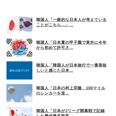
韓国人「一般的な日本人が考えている
ことがこちら…」...
韓国人「日本夏の甲子園で意外に今年
から初めて許可さ...
韓国人「韓国人が日本旅行で一番美味
しいと感じた日本...
韓国人「日本の村上宗隆、100マイル
のシンカーを逆...
韓国人「日本がJリーグ開幕戦で記録
した歴代最多観客...