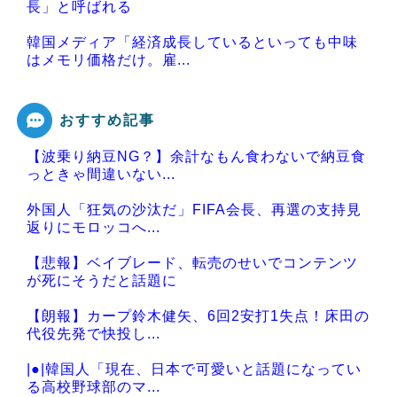
長」と呼ばれる
韓国メディア「経済成長しているといっても中味
はメモリ価格だけ。雇...
おすすめ記事
【波乗り納豆NG？】余計なもん食わないで納豆食
Powered by livedoor 相互RSS
っときゃ間違いない...
外国人「狂気の沙汰だ」FIFA会長、再選の支持見
返りにモロッコへ...
【悲報】ベイブレード、転売のせいでコンテンツ
が死にそうだと話題に
【朗報】カープ鈴木健矢、6回2安打1失点！床田の
代役先発で快投し...
|●|韓国人「現在、日本で可愛いと話題になってい
る高校野球部のマ...