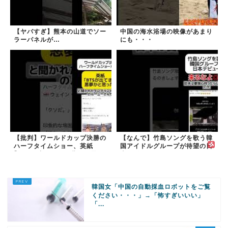
【ヤバすぎ】熊本の山道でソー
中国の海水浴場の映像があまり
ラーパネルが…
にも・・・
【批判】ワールドカップ決勝の
【なんで】竹島ソングを歌う韓
ハーフタイムショー、英紙
国アイドルグループが待望の日
｢BTSが出てきて悪夢かと思っ
本デビュー
た｣
韓国女「中国の自動採血ロボットをご覧
ください・・・」→「怖すぎいいい」
「...