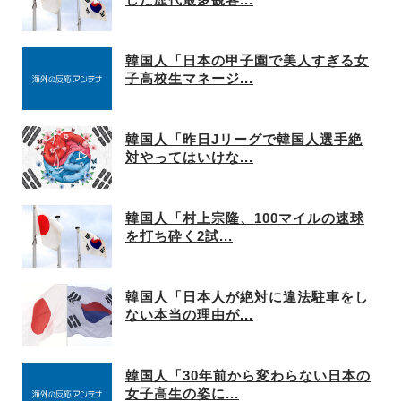
韓国人「日本の甲子園で美人すぎる女
子高校生マネージ...
韓国人「昨日Jリーグで韓国人選手絶
対やってはいけな...
韓国人「村上宗隆、100マイルの速球
を打ち砕く2試...
韓国人「日本人が絶対に違法駐車をし
ない本当の理由が...
韓国人「30年前から変わらない日本の
女子高生の姿に...