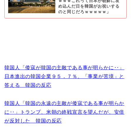
ｗｗｗこれって日本が朝鮮に攻
め込んだ日を韓国がお祝いする
のと同じだろｗｗｗｗｗ」
韓国人「倭寇が韓国の主敵である事が明らかに‥」
日本進出の韓国企業９５．７％、「事業が苦境」と
答える 韓国の反応
韓国人「韓国の永遠の主敵が倭寇である事が明らか
に‥」トランプ、米朝の終戦宣言を望んだが、安倍
が反対した 韓国の反応