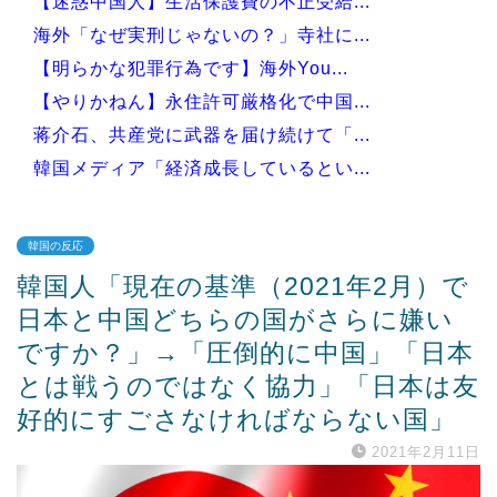
【迷惑中国人】生活保護費の不正受給...
海外「なぜ実刑じゃないの？」寺社に...
【明らかな犯罪行為です】海外You...
【やりかねん】永住許可厳格化で中国...
蒋介石、共産党に武器を届け続けて「...
韓国メディア「経済成長しているとい...
韓国の反応
韓国人「現在の基準（2021年2月）で
Powered by livedoor 相互RSS
日本と中国どちらの国がさらに嫌い
ですか？」→「圧倒的に中国」「日本
とは戦うのではなく協力」「日本は友
好的にすごさなければならない国」
2021年2月11日