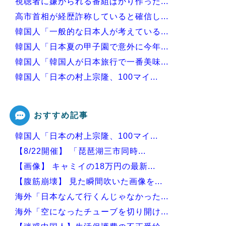
視聴者に嫌がられる番組ばかり作った...
高市首相が経歴詐称していると確信し...
韓国人「一般的な日本人が考えている...
韓国人「日本夏の甲子園で意外に今年...
韓国人「韓国人が日本旅行で一番美味...
韓国人「日本の村上宗隆、100マイ...
韓国人「日本がJリーグ開幕戦で記録...
おすすめ記事
韓国人「日本の村上宗隆、100マイ...
Powered by livedoor 相互RSS
【8/22開催】 「琵琶湖三市同時...
【画像】 キャミイの18万円の最新...
【腹筋崩壊】 見た瞬間吹いた画像を...
海外「日本なんて行くんじゃなかった...
海外「空になったチューブを切り開け...