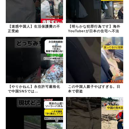
【迷惑中国人】生活保護費の不
【明らかな犯罪行為です】海外
正受給
YouTuberが日本の住宅へ不法
侵入する動画を投稿
【やりかねん】永住許可厳格化
この中国人親子やばすぎる。日
で中国SNSでは…
本で窃盗