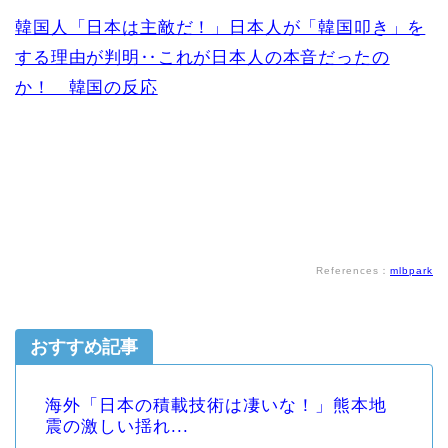
韓国人「日本は主敵だ！」日本人が「韓国叩き」を
する理由が判明‥これが日本人の本音だったの
か！ 韓国の反応
References：
mlbpark
おすすめ記事
海外「日本の積載技術は凄いな！」熊本地
震の激しい揺れ...