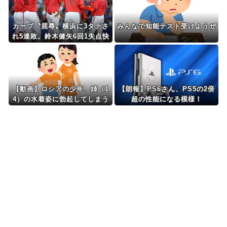
カープ〝屈辱〟横浜に3タテさ
みんなで知能テスト受けようぜ
れ5連敗。鈴木健矢6回1失点快
投も辰見痛恨の三盗失敗でチャ
ンス消滅。完封負けで借金18
【広島0-3DeNA/試合結果】
【動画】ロシアの少年、姉（1
【朗報】PS6さん、PS5の2倍
4）の水着姿に勃起してしまう
超の性能になる模様！
ｗｗｗｗｗｗ