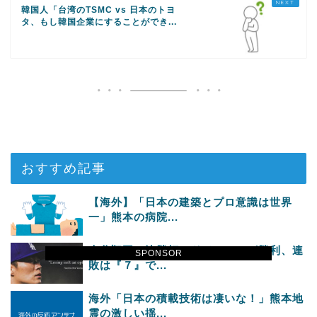
韓国人「台湾のTSMC vs 日本のトヨ
タ、もし韓国企業にすることができ...
おすすめ記事
【海外】「日本の建築とプロ意識は世界
一」熊本の病院...
大谷翔平の決勝打でドジャースが勝利、連
SPONSOR
敗は『７』で...
海外「日本の積載技術は凄いな！」熊本地
震の激しい揺...