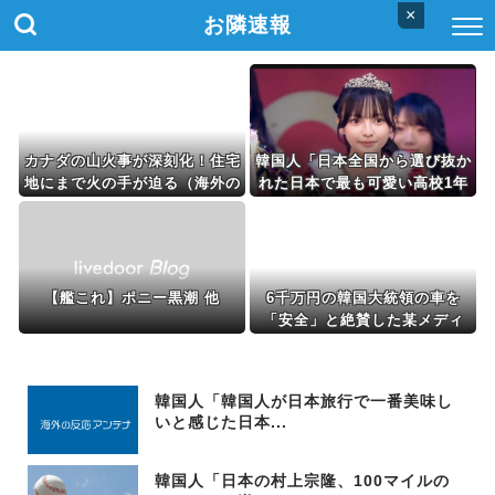
×
お隣速報
カナダの山火事が深刻化！住宅
韓国人「日本全国から選び抜か
地にまで火の手が迫る（海外の
れた日本で最も可愛い高校1年
反応）
生がこの方です‥」→「これが
日本のレベル‥」
【艦これ】ポニー黒潮 他
6千万円の韓国大統領の車を
「安全」と絶賛した某メディ
ア、高市首相の3千万円の車に
対しては……
韓国人「韓国人が日本旅行で一番美味し
いと感じた日本...
韓国人「日本の村上宗隆、100マイルの