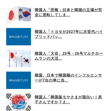
韓国人「悲報：日本と韓国の立場が完
全に逆転してしま...
韓国人「トヨタが2027年に次世代ハイ
ブリッドバッ...
韓国人「大谷、25号・26号マルチホー
ムランの大活...
韓国、日本で韓国籍のインフルエンサ
ーが7台の車に当...
韓国人「韓国版モヤさまが面白い！息
子さんですか？え...