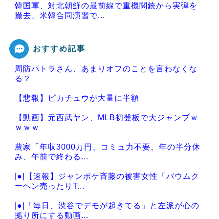
韓国軍、対北朝鮮の最前線で重機関銃から実弾を
撤去、米韓合同演習で...
おすすめ記事
周防パトラさん、あまりオフのことを言わなくな
Powered by livedoor 相互RSS
る？
【悲報】ピカチュウが大量に半額
【動画】元西武ヤン、MLB初登板で大ジャンプｗ
ｗｗｗ
農家「年収3000万円、コミュ力不要、年の半分休
み、午前で終わる...
|●|【速報】ジャンポケ斉藤の被害女性「バウムク
ーヘン売ったりT...
|●|「毎日、渋谷でデモが起きてる」と左派が心の
拠り所にする動画...