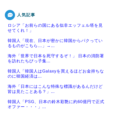
人気記事
ロシア「お前らの国にある似非エッフェル塔を見
Powered by livedoor 相互RSS
せてくれ！」
韓国人「現在、日本が密かに韓国からパクってい
るものがこちら…」→...
海外「世界で日本を死守するぞ！」 日本の消防署
を訪れたちびっ子集...
韓国人「韓国人はGalaxyを買えるほどお金持ちな
のに韓国経済は...
海外「日本にはこんな特殊な標識があるんだけど
皆は見たことある？」...
韓国人「PSG、日本の鈴木彩艶に約60億円で正式
オファー・・・」...