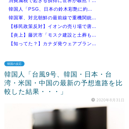
消費減税で起きる損得に世界が騒然！...
韓国人「PSG、日本の鈴木彩艶に約...
韓国軍、対北朝鮮の最前線で重機関銃...
【移民政策反対】イオンの売り場で唐...
【炎上】藤沢市「モスク建設と土葬も...
【知ってた？】カナダ発ウェアブラン...
韓国の反応
韓国人「台風9号、韓国・日本・台
Powered by livedoor 相互RSS
湾・米国・中国の最新の予想進路を比
較した結果・・・」
2020年8月31日