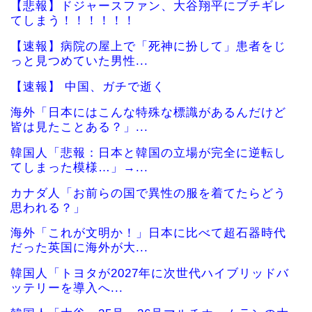
【悲報】ドジャースファン、大谷翔平にブチギレ
てしまう！！！！！！
【速報】病院の屋上で「死神に扮して」患者をじ
っと見つめていた男性...
【速報】 中国、ガチで逝く
海外「日本にはこんな特殊な標識があるんだけど
皆は見たことある？」...
韓国人「悲報：日本と韓国の立場が完全に逆転し
てしまった模様…」→...
カナダ人「お前らの国で異性の服を着てたらどう
思われる？」
海外「これが文明か！」日本に比べて超石器時代
だった英国に海外が大...
韓国人「トヨタが2027年に次世代ハイブリッドバ
ッテリーを導入へ...