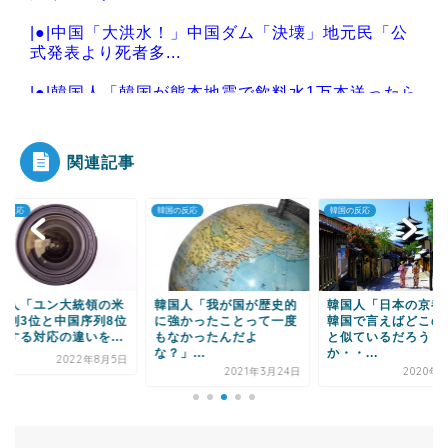
|●|中国「大洪水！」中国ダム「決壊」地元民「公
式発表より死者多...
|●|韓国人「韓国が熊本地震で飲料水1万本送ったら
日本人は韓国産...
関連記事
の反応
韓国の反応
韓国の反応
Powered by livedoor 相互RSS
国人「ユン大統領の米
韓国人「我が国が歴史的
韓国人「日本の京都
序列3位と中国序列8位
に強かったことって一度
韓国で言えばどこの
対する対応の違いを...
もなかったんだよ
と似ているだろう
な？」...
か・・...
2022年8月5日
2021年3月24日
2020年9