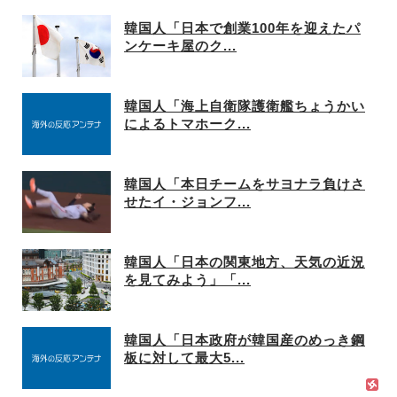
韓国人「日本で創業100年を迎えたパ
ンケーキ屋のク...
韓国人「海上自衛隊護衛艦ちょうかい
によるトマホーク...
韓国人「本日チームをサヨナラ負けさ
せたイ・ジョンフ...
韓国人「日本の関東地方、天気の近況
を見てみよう」「...
韓国人「日本政府が韓国産のめっき鋼
板に対して最大5...