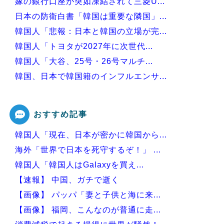
嫁の銀行口座が突如凍結されて三菱U...
日本の防衛白書「韓国は重要な隣国」...
韓国人「悲報：日本と韓国の立場が完...
韓国人「トヨタが2027年に次世代...
韓国人「大谷、25号・26号マルチ...
韓国、日本で韓国籍のインフルエンサ...
韓国人「韓国版モヤさまが面白い！息...
おすすめ記事
韓国人「現在、日本が密かに韓国から...
Powered by livedoor 相互RSS
海外「世界で日本を死守するぞ！」 ...
韓国人「韓国人はGalaxyを買え...
【速報】 中国、ガチで逝く
【画像】 パッパ「妻と子供と海に来...
【画像】 福岡、こんなのが普通に走...