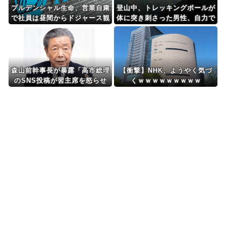
プルデンシャル生命、営業自粛
登山中、トレッキングポールが
で社員は昼間からドジャース観
体に突き刺さった男性、自力で
戦・うたた寝・資格勉強とFIR
下山
E達成を果たす
森山前幹事長が暴露「高市総理
【衝撃】NHK、ようやく気づ
のSNS投稿が習主席を怒らせ
くｗｗｗｗｗｗｗｗｗ
た」 「その投稿が中国側（習
近平主席）を怒らせ、日中関係
をこじらせる大きなきっかけに
なった」