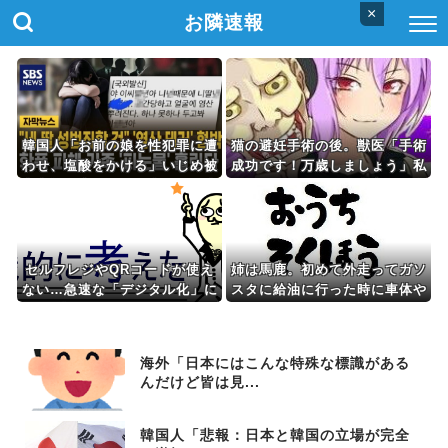
×
お隣速報
韓国人「お前の娘を性犯罪に遭
猫の避妊手術の後。獣医「手術
わせ、塩酸をかける」いじめ被
成功です！万歳しましょう」私
害家族が脅迫される事件が発生
「ばんざーい！」→安心した直
し怒りの声
後、思わぬ出来事が待ってい
て…
セルフレジやQRコードが使え
姉は馬鹿。初めて外走ってガソ
ない…急速な「デジタル化」に
スタに給油に行った時に車体や
取り残される60代母、結婚を
ガラスにガソリンかけるレベル
ためらう娘の苦悩
の馬鹿
海外「日本にはこんな特殊な標識がある
んだけど皆は見...
韓国人「悲報：日本と韓国の立場が完全