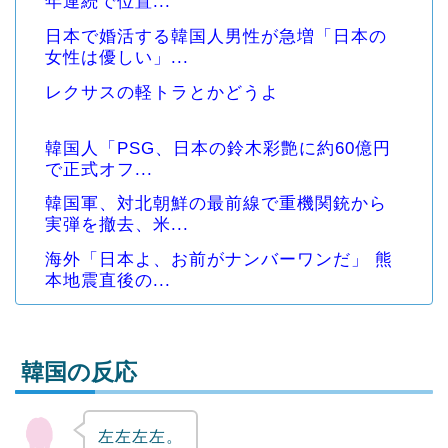
年連続で位置...
日本で婚活する韓国人男性が急増「日本の
女性は優しい」...
レクサスの軽トラとかどうよ
韓国人「PSG、日本の鈴木彩艶に約60億円
で正式オフ...
韓国軍、対北朝鮮の最前線で重機関銃から
実弾を撤去、米...
海外「日本よ、お前がナンバーワンだ」 熊
本地震直後の...
韓国の反応
左左左左。
Powered by livedoor 相互RSS