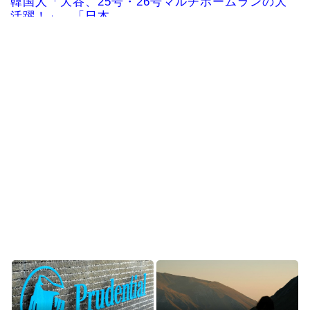
韓国人「大谷、25号・26号マルチホームランの大
活躍！」→「日本...
【海外の反応】中東の女性がヒジャブで隠されて
いるのは彼女たちが完...
韓国、日本で韓国籍のインフルエンサーが7台の車
に当て逃げして逮捕...
韓国人「韓国版モヤさまが面白い！息子さんです
か？えええええっ？？...
海外「その通り！」日本人ならどこでも発展させ
ると語る世界的大富豪...
Powered by livedoor 相互RSS