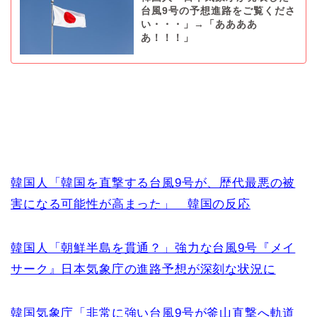
台風9号の予想進路をご覧くださ
い・・・」→「ああああ
あ！！！」
韓国人「韓国を直撃する台風9号が、歴代最悪の被
害になる可能性が高まった」 韓国の反応
韓国人「朝鮮半島を貫通？」強力な台風9号『メイ
サーク』日本気象庁の進路予想が深刻な状況に
韓国気象庁「非常に強い台風9号が釜山直撃へ軌道