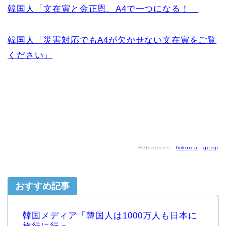
韓国人「文在寅と金正恩、A4で一つになる！」
韓国人「災害対応でもA4が欠かせない文在寅をご覧
ください」
References：
fmkorea
、
gezip
おすすめ記事
韓国メディア「韓国人は1000万人も日本に