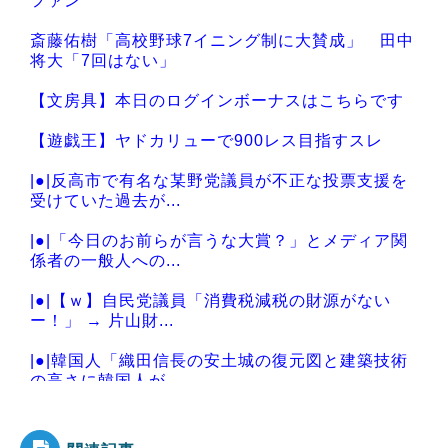
ファン
斎藤佑樹「高校野球7イニング制に大賛成」 田中
将大「7回はない」
【文房具】本日のログインボーナスはこちらです
【遊戯王】ヤドカリューで900レス目指すスレ
|●|反高市で有名な某野党議員が不正な投票支援を
受けていた過去が...
|●|「今日のお前らが言うな大賞？」とメディア関
係者の一般人への...
|●|【ｗ】自民党議員「消費税減税の財源がない
ー！」 → 片山財...
|●|韓国人「織田信長の安土城の復元図と建築技術
の高さに韓国人が...