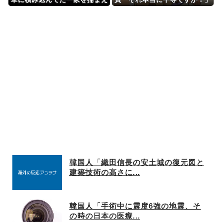
ようしたら子供を置き去りにさ
→子育て世帯ほど負担が大きい
れた。この夫婦が「子供を誘拐
方針にモヤモヤして…
した」と騒いだので動画を見せ
たら…
韓国人「織田信長の安土城の復元図と
建築技術の高さに...
韓国人「手術中に震度6強の地震、そ
の時の日本の医療...