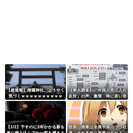
がライブ配信中に自殺...
海外「やっぱり日本のこういう部分が最高なんだ
よ！」外国人が語る日...
韓国人「日本がここまでの観光大国に発展した本
当の理由がこちら…」...
Powered by livedoor 相互RSS
【超速報】靖國神社、ようやく
【東大調査】「外国人受け入れ
気づくｗｗｗｗｗｗｗｗｗｗ
反対」の声、激増 特に若い世
代ほど移民反対だと明らかに→
移民政策反対VS人手不足はど
うするんだ？でネット大論争
【1/2】干すのに2年かかる薪を
部長「残業は全員平等に！」社
車に積み込んでた一家を捕まえ
員「それ本当に平等ですか？」