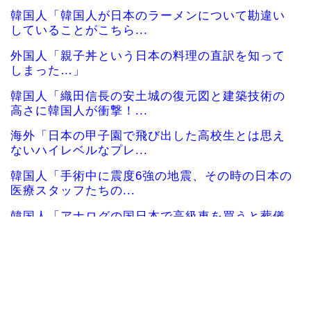
韓国人「韓国人が日本のラーメンについて勘違い
していることがこちら...
外国人「親子丼という日本の料理の直訳を知って
しまった…」
韓国人「織田信長の安土城の復元図と建築技術の
高さに韓国人が衝撃！...
海外「日本の甲子園で飛び出した高校生とは思え
ないハイレベルなプレ...
韓国人「手術中に震度6強の地震、その時の日本の
医療スタッフたちの...
韓国人「アナログの国日本で高級車を買うと葬儀
屋さんみたいになりま...
海外「凄すぎる！」折り紙と並ぶあの日本の偉大
な発明に海外がびっく...
海外の反応：韓国在住の日本人インフルエンサー