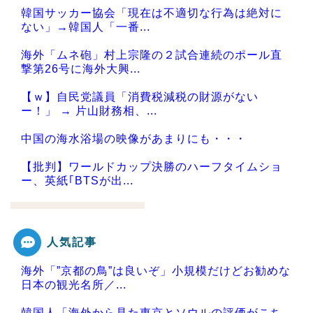
韓国サッカー協会「現在は不適切な行為は絶対に
ない」→韓国人「一番...
海外「ムネ砲」村上宗隆の２試合連続のポール直
撃第26号に海外大興...
【ｗ】自民党議員「消費税減税の財源がない
ー！」 → 片山財務相、...
中国の海水浴場の映像があまりにも・・・
【批判】ワールドカップ決勝のハーフタイムショ
ー、英紙｢BTSが出...
人気記事
Powered by livedoor 相互RSS
海外「”京都の鳥”は良いぞ」小規模だけどお勧めな
日本の観光名所／...
韓国人「海外から見た東京とソウルの評価がこち