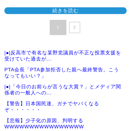
続きを読む
1
2
|●|反高市で有名な某野党議員が不正な投票支援を
受けていた過去が...
PTA会長「PTA参加拒否した親へ最終警告。こう
なってもいい？」
|●|「今日のお前らが言うな大賞？」とメディア関
係者の一般人への...
【警告】日本国民達、ガチでヤバくなる
ぞ・・・・・・
【悲報】少子化の原因、判明する
WWWWWWWWWWWWWWWW