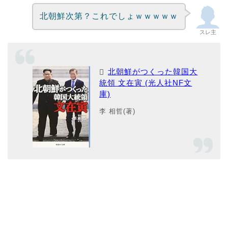
北朝鮮次第？これでしょｗｗｗｗｗ
スレ主
北朝鮮がつくった韓国大
統領 文在寅 (光人社NF文
庫)
李 相哲(著)