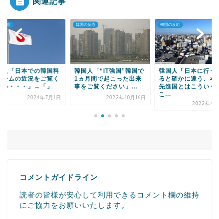
関連記事
Powered by livedoor 相互RSS
の反応
韓国の反応
韓国の反応
国人「“IT強国”韓国で
韓国人「日本に行ってみ
韓国人「韓国で使わ
ヵ月間で起こった出来
ると確かに違う、本物の
この言葉“日本語”だ
ご覧ください」...
先進国とはこういうと
た・・・」→「」
こ...
2022年10月16日
2021年10
2022年4月25日
コメントガイドライン
読者の皆様が安心して利用できるコメント欄の維持
にご協力をお願いいたします。