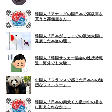
韓国人「アナログの国日本で高級車を
買うと葬儀屋さん...
韓国人「日本がここまでの観光大国に
発展した本当の理...
韓国人「韓国サッカー協会の性接待報
道、海外でも大騒...
中国人「フランスで感じた日本への強
烈なフィルター」...
韓国人「日本の柴犬くん散歩中の暑さ
に耐えられなかっ...