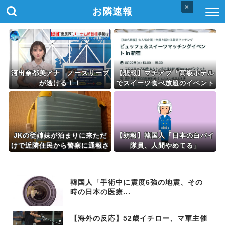
×
お隣速報
河出奈都美アナ ノースリーブ
【悲報】マチアプ「高級ホテル
が透ける！！
でスイーツ食べ放題のイベント
やるぞ。女2500円男7000円
な」→結果ｗｗｗｗ
JKの従姉妹が泊まりに来ただ
【朗報】韓国人「日本の白バイ
けで近隣住民から警察に通報さ
隊員、人間やめてる」
れたんだがｗｗｗｗｗｗｗｗｗ
韓国人「手術中に震度6強の地震、その
時の日本の医療...
【海外の反応】52歳イチロー、マ軍主催