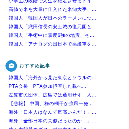
小学生の段階で人生を確定させるドイ...
高値で米を大量に仕入れた米卸大手、...
韓国人「韓国人が日本のラーメンにつ...
韓国人「織田信長の安土城の復元図と...
韓国人「手術中に震度6強の地震、そ...
韓国人「アナログの国日本で高級車を...
韓国人「日本がここまでの観光大国に...
おすすめ記事
韓国人「海外から見た東京とソウルの...
Powered by livedoor 相互RSS
PTA会長「PTA参加拒否した親へ...
左翼市民団体、広島では通用せず「人...
【悲報】 中国、橋の欄干が強風一発...
海外「日本人はなんて気高いんだ！」...
海外「全部日本の真似だったのか…」...