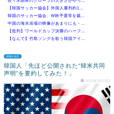
佐々木朗希のグローブの大きさがやっ...
【韓国サッカー協会】外国人審判約1...
韓国のサッカー協会、W杯予選等を裁...
中国の海水浴場の映像があまりにも・...
【批判】ワールドカップ決勝のハーフ...
【なんで】竹島ソングを歌う韓国アイ...
韓国の反応
韓国人「先ほど公開された“韓米共同
Powered by livedoor 相互RSS
声明”を要約してみた！」
2021年5月23日