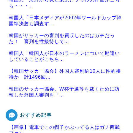
ら・・・」
韓国人「日本メディアが2002年ワールドカップ韓
国準決勝も調査す...
韓国がサッカーの審判を買収したのはガチだっ
た！ 審判を性接待して...
韓国人「韓国人が日本のラーメンについて勘違い
していることがこちら...
【韓国サッカー協会】外国人審判約10人に性的接
待か 計1496回...
韓国のサッカー協会、W杯予選等を裁くために訪
韓した外国人審判を「...
おすすめ記事
【画像】電車でこの帽子かぶってる人はガチ西武
Powered by livedoor 相互RSS