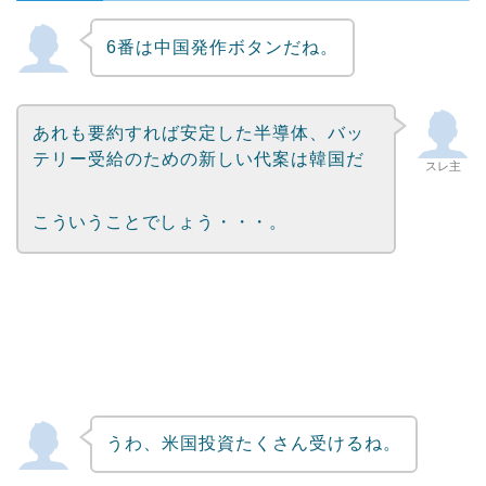
6番は中国発作ボタンだね。
Powered by livedoor 相互RSS
あれも要約すれば安定した半導体、バッ
テリー受給のための新しい代案は韓国だ
スレ主
こういうことでしょう・・・。
うわ、米国投資たくさん受けるね。