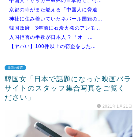
中国人「サッカーW杯の日本戦で、何...
京都の寺がまた燃える「中国人に脅迫...
神社に住み着いていたネパール国籍の...
韓国政府「3年前に石炭火発のアンモ...
入国拒否の半数が日本人!? 「オー...
【ヤバい】100件以上の窃盗をした...
韓国の反応
韓国女「日本で話題になった映画パラ
Powered by livedoor 相互RSS
サイトのスタッフ集合写真をご覧く
ださい」
2021年1月21日