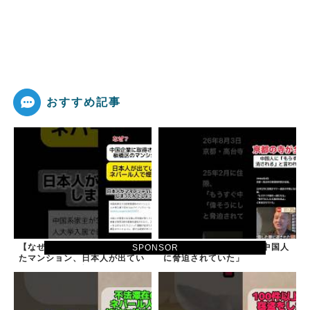
おすすめ記事
【なぜ？】中国企業に取得され
京都の寺がまた燃える「中国人
SPONSOR
たマンション、日本人が出てい
に脅迫されていた」
きネパール人で埋まる