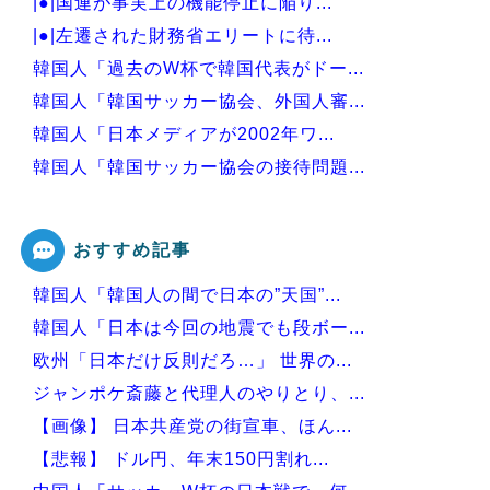
|●|国連が事実上の機能停止に陥り...
|●|左遷された財務省エリートに待...
韓国人「過去のW杯で韓国代表がドー...
韓国人「韓国サッカー協会、外国人審...
韓国人「日本メディアが2002年ワ...
韓国人「韓国サッカー協会の接待問題...
韓国人「熊本地震で見る日本の土木技...
おすすめ記事
韓国人「韓国人の間で日本の”天国”...
Powered by livedoor 相互RSS
韓国人「日本は今回の地震でも段ボー...
欧州「日本だけ反則だろ…」 世界の...
ジャンポケ斎藤と代理人のやりとり、...
【画像】 日本共産党の街宣車、ほん...
【悲報】 ドル円、年末150円割れ...