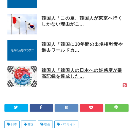
韓国人「この夏、韓国人が東京へ行く
しかない理由がこ...
韓国人「韓国に10年間の出場権剥奪や
過去ワールドカ...
韓国人「韓国人の日本への好感度が最
高記録を達成した...
日本
韓国
映画
パラサイト