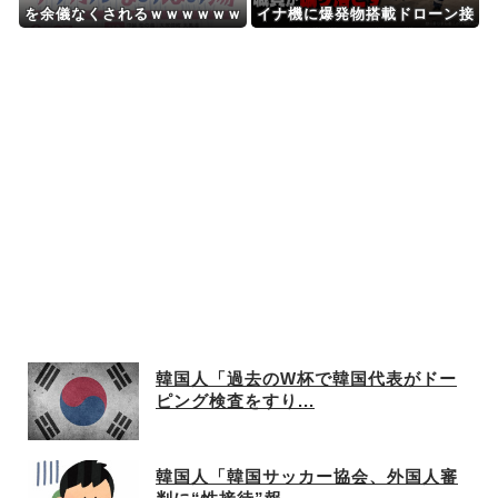
を余儀なくされるｗｗｗｗｗｗ
イナ機に爆発物搭載ドローン接
ｗ
近→空港職員が蹴り落とす 偶
然起爆せず最悪の事態回避「高
性能C4搭載していた」
韓国人「過去のW杯で韓国代表がドー
ピング検査をすり...
韓国人「韓国サッカー協会、外国人審