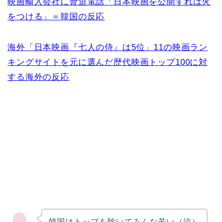
映画輸入会社に脅迫電話「日本映画を公開すれば火
をつける」＝韓国の反応
海外「日本映画『七人の侍』は5位」11の映画ラン
キングサイトを元に選んだ歴代映画トップ100に対
する海外の反応
韓国はトップを除いてみんな若い（泣）