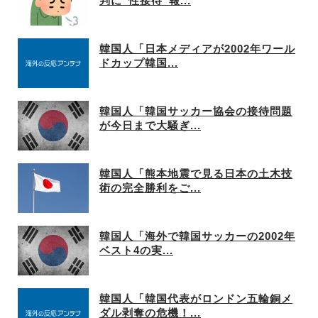
判に“性接待”報...
韓国人「日本メディアが2002年ワール
ドカップ韓国...
韓国人「韓国サッカー協会の接待問題
が今日まで大騒ぎ...
韓国人「熊本地震で見る日本の土木技
術の完全勝利をご...
韓国人「海外で韓国サッカーの2002年
ベスト4の実...
韓国人「韓国代表がロンドン五輪銅メ
ダル剥奪の危機！...