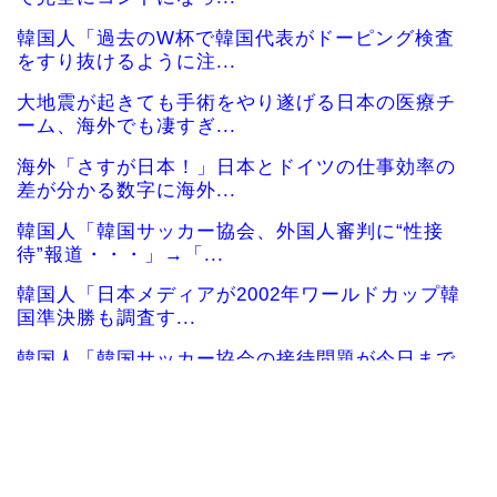
韓国人「過去のW杯で韓国代表がドーピング検査
をすり抜けるように注...
大地震が起きても手術をやり遂げる日本の医療チ
ーム、海外でも凄すぎ...
海外「さすが日本！」日本とドイツの仕事効率の
差が分かる数字に海外...
韓国人「韓国サッカー協会、外国人審判に“性接
待”報道・・・」→「...
韓国人「日本メディアが2002年ワールドカップ韓
国準決勝も調査す...
韓国人「韓国サッカー協会の接待問題が今日まで
大騒ぎにならなかった...
海外10代「日本を好意的に見ている？それとも否
定的に見ている？投...
海外「素晴らしい！」日本が買収したUSスチール