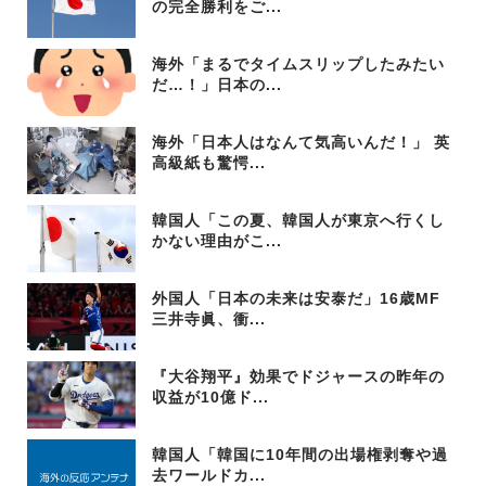
の完全勝利をご...
海外「まるでタイムスリップしたみたい
だ…！」日本の...
海外「日本人はなんて気高いんだ！」 英
高級紙も驚愕...
韓国人「この夏、韓国人が東京へ行くし
かない理由がこ...
外国人「日本の未来は安泰だ」16歳MF
三井寺眞、衝...
『大谷翔平』効果でドジャースの昨年の
収益が10億ド...
韓国人「韓国に10年間の出場権剥奪や過
去ワールドカ...