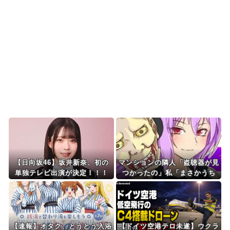
驚異の大復活に米国...
韓国人「熊本地震で見る日本の土木技術の完全勝
利をご覧ください」→...
海外「まるでタイムスリップしたみたいだ…！」
日本の江戸時代の街並...
Powered by livedoor 相互RSS
【日向坂46】坂井新奈、初の
マンションの隣人「盗聴器が見
単独テレビ出演が決定！！！
つかったの」私「まさかうち
も？」→業者に調査を依頼した
ら、犯人の正体まで見えてき
て…
【速報】オタク、とうとう入浴
【ドイツ空港テロ未遂】ウクラ