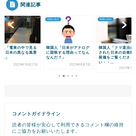
関連記事
の反応
韓国の反応
韓国の反応
Powered by livedoor 相互RSS
国人「日本がアナログ
韓国人「クマ退治に動員
韓国人「友人を失っ
固執する理由ってなん
された日本の自衛隊員の
国人が語ったソウル
んだ？」
装備をご覧くださ
院事故現場の状況を
い・・...
覧...
2020年8月7日
2025年11月10日
2022年1
コメントガイドライン
読者の皆様が安心して利用できるコメント欄の維持
にご協力をお願いいたします。