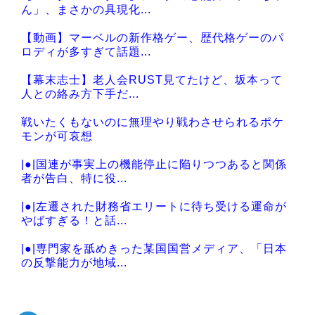
Powered by livedoor 相互RSS
ん」、まさかの具現化...
【動画】マーベルの新作格ゲー、歴代格ゲーのパ
ロディが多すぎて話題...
【幕末志士】老人会RUST見てたけど、坂本って
人との絡み方下手だ...
戦いたくもないのに無理やり戦わさせられるポケ
モンが可哀想
|●|国連が事実上の機能停止に陥りつつあると関係
者が告白、特に役...
|●|左遷された財務省エリートに待ち受ける運命が
やばすぎる！と話...
|●|専門家を舐めきった某国国営メディア、「日本
の反撃能力が地域...
|●|【熊本地震】オールドメディアでは、絶っっっ
っっ対に流れない...