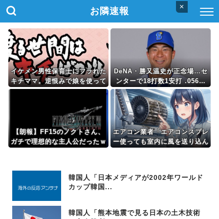
×
お隣速報
イケメン男性保育士にフラれた
DeNA・勝又温史が正念場…セ
キチママ。逆恨みで娘を使って
ンターで18打数1安打 .056…
狂言した結果、保育所が閉鎖に
相川監督「冷静になって、打席
なって・・・
に立って欲しい」
【朗報】FF15のノクトさん、
エアコン業者「エアコンスプレ
ガチで理想的な主人公だったｗ
ー使っても室内に風を送り込ん
ｗｗｗ
でるファンは汚いままですよ」
331.5万バズ
韓国人「日本メディアが2002年ワールド
カップ韓国...
韓国人「熊本地震で見る日本の土木技術