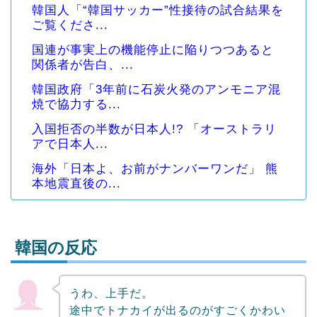
韓国人「“韓国サッカー”性接待の試合結果を
ご覧くださ...
国連が事実上の機能停止に陥りつつあると
関係者が告白、...
韓国政府「3年前に石炭火発のアンモニア混
焼で協力する...
入国拒否の半数が日本人!? 「オーストラリ
アで日本人...
海外「日本よ、お前がナンバーワンだ」 熊
本地震直後の...
韓国の反応
うわ、上手だ。
Powered by livedoor 相互RSS
途中でトナカイが出るのがすごくかわい