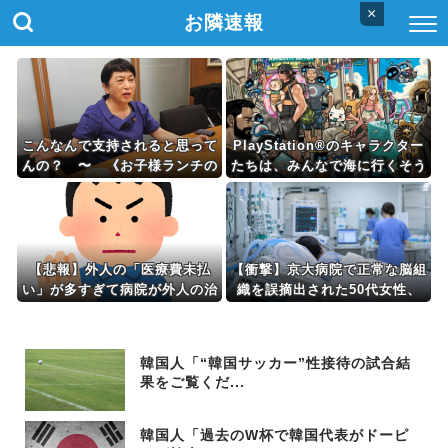
×
お隣速報
こんなんで支持されると思って
PlayStation®のキャラクター
んの？ 〜 《お子様ランチの
たちは、みんなで海に行くそう
日の丸はどうなるの？》社民党
ですよ
党首・福島みずほ氏「国旗損壊
罪」への危機感
【悲報】外人の「医療費未払
【衝撃】京大病院で正常な脳組
い」が多すぎて病院が外人の治
織を誤摘出された50代女性、
療を断るようになってしまうｗ
手足も動かせず自発呼吸もでき
ｗｗ
ない重篤状態に…「意識はあ
る」
韓国人「“韓国サッカー”性接待の試合結
果をご覧くだ...
韓国人「過去のW杯で韓国代表がドーピ