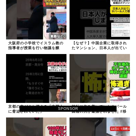
大阪府の小学校でイスラム教の
【なぜ？】中国企業に取得され
指導者が授業を行い物議を醸
たマンション、日本人が出てい
す！ #大阪 #イスラム教 #モス
きネパール人で埋まる
ク
京都の寺がまた燃える「中国人
神社に住み着いていたネパール
SPONSOR
に脅迫されていた」
国籍の男が逮捕されました #移
民 #外国人