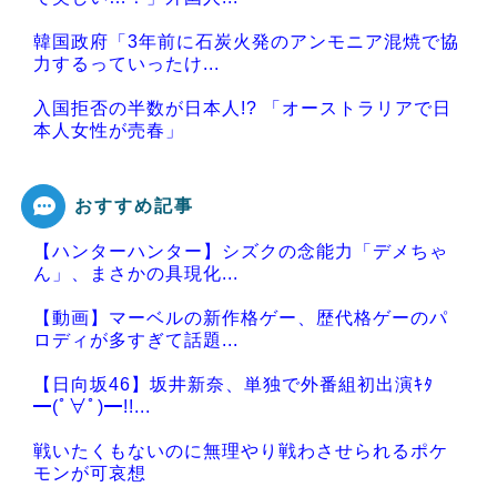
韓国政府「3年前に石炭火発のアンモニア混焼で協
力するっていったけ...
入国拒否の半数が日本人!? 「オーストラリアで日
本人女性が売春」
おすすめ記事
【ハンターハンター】シズクの念能力「デメちゃ
Powered by livedoor 相互RSS
ん」、まさかの具現化...
【動画】マーベルの新作格ゲー、歴代格ゲーのパ
ロディが多すぎて話題...
【日向坂46】坂井新奈、単独で外番組初出演ｷﾀ
━(ﾟ∀ﾟ)━!!...
戦いたくもないのに無理やり戦わさせられるポケ
モンが可哀想