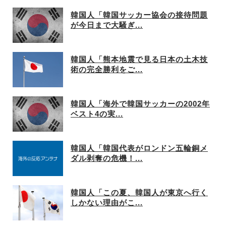
韓国人「韓国サッカー協会の接待問題
が今日まで大騒ぎ...
韓国人「熊本地震で見る日本の土木技
術の完全勝利をご...
韓国人「海外で韓国サッカーの2002年
ベスト4の実...
韓国人「韓国代表がロンドン五輪銅メ
ダル剥奪の危機！...
韓国人「この夏、韓国人が東京へ行く
しかない理由がこ...