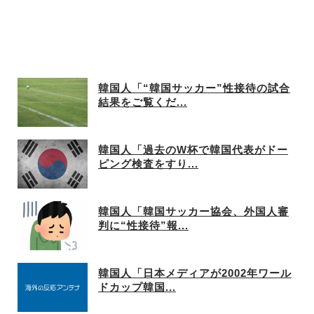
韓国人「“韓国サッカー”性接待の試合
結果をご覧くだ...
韓国人「過去のW杯で韓国代表がドー
ピング検査をすり...
韓国人「韓国サッカー協会、外国人審
判に“性接待”報...
韓国人「日本メディアが2002年ワール
ドカップ韓国...