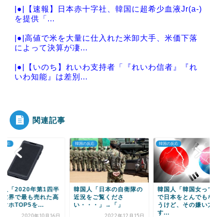
|●|【速報】日本赤十字社、韓国に超希少血液Jr(a-)
を提供「...
|●|高値で米を大量に仕入れた米卸大手、米価下落
によって決算が凄...
|●|【いのち】れいわ支持者「『れいわ信者』『れ
いわ知能』は差別...
|●|【熊本地震】オールドメディアでは、絶っっっ
っっ対に流れない...
関連記事
の反応
韓国の反応
韓国の反応
Powered by livedoor 相互RSS
国人「2020年第1四半
韓国人「日本の自衛隊の
韓国人「韓国女って
、世界で最も売れた高
近況をご覧くださ
で日本をとんでもな
マホTOP5を...
い・・・」→「」
うけど、その嫌い方
す...
2020年10月16日
2022年12月15日