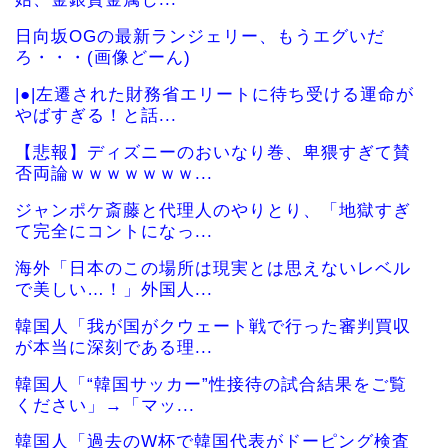
日向坂OGの最新ランジェリー、もうエグいだ
ろ・・・(画像どーん)
|●|左遷された財務省エリートに待ち受ける運命が
やばすぎる！と話...
【悲報】ディズニーのおいなり巻、卑猥すぎて賛
否両論ｗｗｗｗｗｗｗ...
ジャンポケ斎藤と代理人のやりとり、「地獄すぎ
て完全にコントになっ...
海外「日本のこの場所は現実とは思えないレベル
で美しい…！」外国人...
韓国人「我が国がクウェート戦で行った審判買収
が本当に深刻である理...
韓国人「“韓国サッカー”性接待の試合結果をご覧
ください」→「マッ...
韓国人「過去のW杯で韓国代表がドーピング検査