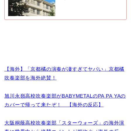
【海外】「京都橘の演奏が凄すぎてヤバい」京都橘
吹奏楽部を海外絶賛！
旭川永嶺高校吹奏楽部がBABYMETALのPA PA YAの
カバーで帰って来たぞ！ 【海外の反応】
大阪桐蔭高校吹奏楽部「スターウォーズ」の海外演