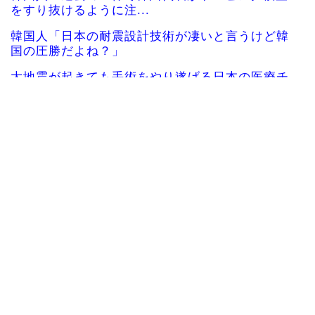
をすり抜けるように注...
韓国人「日本の耐震設計技術が凄いと言うけど韓
国の圧勝だよね？」
大地震が起きても手術をやり遂げる日本の医療チ
ーム、海外でも凄すぎ...
海外「さすが日本！」日本とドイツの仕事効率の
差が分かる数字に海外...
韓国人「韓国サッカー協会、外国人審判に“性接
待”報道・・・」→「...
【海外の反応】ベトナム人「ベトナムは先進国よ
りも数学に秀でている...
海外10代「日本を好意的に見ている？それとも否
定的に見ている？投...