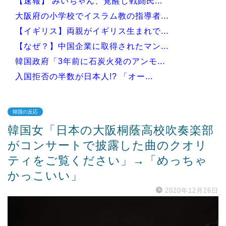
【速報】 みいちゃん、覚醒し戦闘民...
大阪府の小学校でイスラム教の指導者...
【イギリス】両親がイギリス生まれで...
【なぜ？】中国企業に取得されたマン...
韓国政府「3年前に石炭火発のアンモ...
入国拒否の半数が日本人!? 「オー...
韓国の反応
韓国女「日本の大阪桐蔭高校吹奏楽部
Powered by livedoor 相互RSS
がコンサートで披露した曲のクオリ
ティをご覧ください」→「めっちゃ
かっこいい」
2020年12月26日