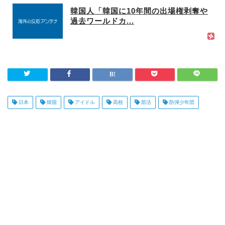
韓国人「韓国に10年間の出場権剥奪や
過去ワールドカ...
日本
韓国
アイドル
高校
部活
防弾少年団