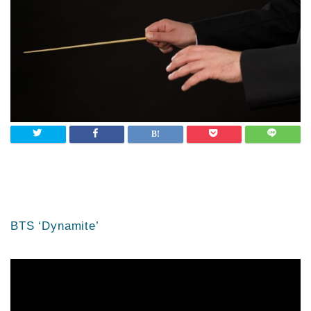
BTS ‘Dynamite’