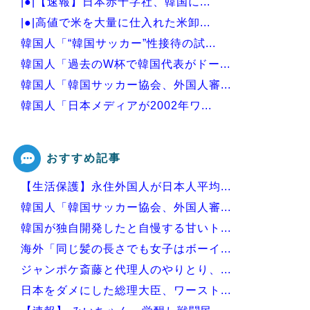
|●|【速報】日本赤十字社、韓国に...
|●|高値で米を大量に仕入れた米卸...
韓国人「“韓国サッカー”性接待の試...
韓国人「過去のW杯で韓国代表がドー...
韓国人「韓国サッカー協会、外国人審...
韓国人「日本メディアが2002年ワ...
韓国人「韓国サッカー協会の接待問題...
おすすめ記事
【生活保護】永住外国人が日本人平均...
Powered by livedoor 相互RSS
韓国人「韓国サッカー協会、外国人審...
韓国が独自開発したと自慢する甘いト...
海外「同じ髪の長さでも女子はボーイ...
ジャンポケ斎藤と代理人のやりとり、...
日本をダメにした総理大臣、ワースト...