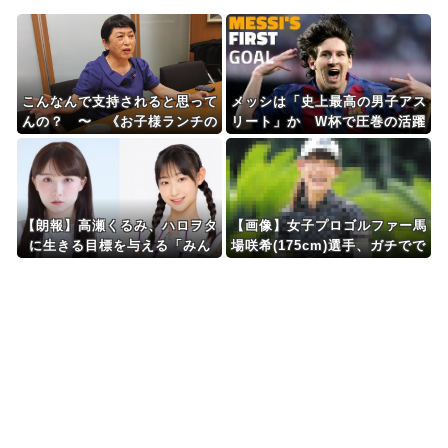
Powered by livedoor 相互RSS
こんなんで支持されると思って
メッシは「史上最高の男子アス
んの？ 〜 《お子様ランチの
リート」か W杯で圧巻の活躍
日の丸はどうなるの？》社民党
を受けて米メディアが称賛
党首・福島みずほ氏「国旗損壊
罪」への危機感
【朗報】高瀬くるみ、ハロヲタ
【画像】女子プロゴルファー馬
に生きる目標を与える「みん
場咲希(175cm)選手、ガチでで
な、坂本葵花ちゃんのバーイベ
かすぎる 【Pickup0709301
を見るまでは、それを楽しみに
6】
頑張って生きようね」