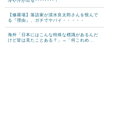
冷や汗が出る････････！
【修羅場】落語家が清水良太郎さんを恨んで
る『理由』、ガチでヤバイ・・・・・
海外「日本にはこんな特殊な標識があるんだ
けど皆は見たことある？」→「何これめ...
韓国人「悲報：日本と韓国の立場が完全に逆
転してしまった模様…」→「日本を笑っ...
カナダ人「お前らの国で異性の服を着てたら
どう思われる？」
海外「これが文明か！」日本に比べて超石器
時代だった英国に海外が大騒ぎ
韓国人「トヨタが2027年に次世代ハイブリッ
ドバッテリーを導入へ！最大100...
韓国人「大谷、25号・26号マルチホームラン