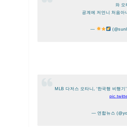
와 오
공계에 저언니 처음
—
(@sunl
MLB 다저스 오타니, ‘한국행 비행기
pic.twit
— 연합뉴스 (@yon