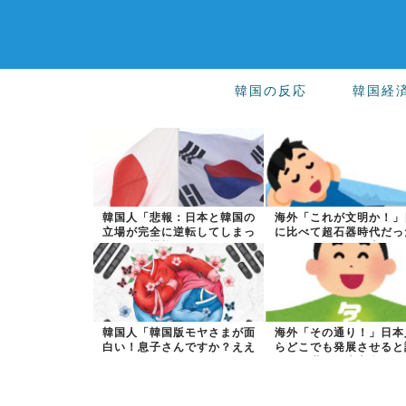
韓国の反応
韓国経
韓国人「悲報：日本と韓国の
海外「これが文明か！」
立場が完全に逆転してしまっ
に比べて超石器時代だっ
た模様…」→...
国に海外が大...
韓国人「韓国版モヤさまが面
海外「その通り！」日本
白い！息子さんですか？ええ
らどこでも発展させると
えええっ？？...
世界的大富豪...