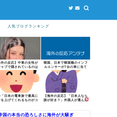
人気ブログランキング
海外の反応】中東の女性が
韓国、日本で韓国籍のインフ
ジャブで隠されているのは
ルエンサーが7台の車に当て
彼女たちが完...
逃げして逮捕...
外「日本の電車旅で最高に
【海外の反応】「日本人なら
分を上げてくれるものがコ
誰が好き？」外国人が選んだ
レ！」→「分...
人物が予想外...
帝国の本当の恐ろしさに海外が大騒ぎ