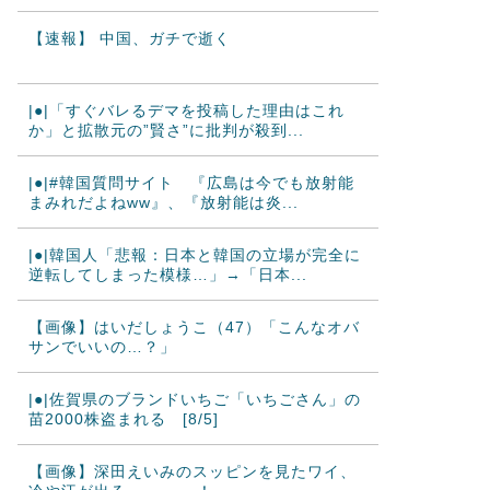
【速報】 中国、ガチで逝く
|●|「すぐバレるデマを投稿した理由はこれ
か」と拡散元の”賢さ”に批判が殺到...
|●|#韓国質問サイト 『広島は今でも放射能
まみれだよねww』、『放射能は炎...
|●|韓国人「悲報：日本と韓国の立場が完全に
逆転してしまった模様…」→「日本...
【画像】はいだしょうこ（47）「こんなオバ
サンでいいの…？」
|●|佐賀県のブランドいちご「いちごさん」の
苗2000株盗まれる [8/5]
【画像】深田えいみのスッピンを見たワイ、