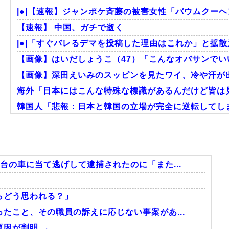
|●|【速報】ジャンポケ斉藤の被害女性「バウムクーヘン売
【速報】 中国、ガチで逝く
|●|「すぐバレるデマを投稿した理由はこれか」と拡散元
【画像】はいだしょうこ（47）「こんなオバサンでい
【画像】深田えいみのスッピンを見たワイ、冷や汗が出る･
海外「日本にはこんな特殊な標識があるんだけど皆は見
韓国人「悲報：日本と韓国の立場が完全に逆転してしま
海外「日本のアニメは世界観や設定の作り込みが半端じ
海外「これが文明か！」日本に比べて超石器時代だっ
英国人「ようこそ」冨安健洋、クリスタルパレス加入が
台の車に当て逃げして逮捕されたのに「また...
らどう思われる？」
Powered by livedoor 相互RSS
たこと、その職員の訴えに応じない事案があ...
因が判明 → ………