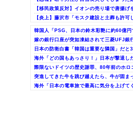
【移民政策反対】イオンの売り場で唐揚げ
【炎上】藤沢市「モスク建設と土葬も許可
韓国人「PSG、日本の鈴木彩艶に約60億円
嫁の銀行口座が突如凍結されて三菱UFJ銀行
日本の防衛白書「韓国は重要な隣国」だと
Powered by livedoor 相互RSS
海外「どの国もあっさり！」日本が撃退した
際限ないドイツの歴史謝罪、80年前のホロコ
突進してきた牛を跳び越えたら、牛が固まっ
海外「日本の電車旅で最高に気分を上げてく
Powered by livedoor 相互RSS