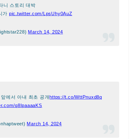
타니 스토리 대박
아니가
pic.twitter.com/LpsUhy0AuZ
ightstar228)
March 14, 2024
’ 앞에서 아내 최초 공개
https://t.co/WttPnuxd8q
ter.com/q8IpaaaaKS
haptweet)
March 14, 2024