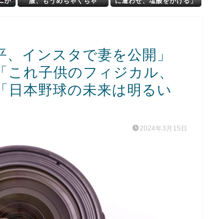
ニか
服、もうめちゃくちゃ
に遭わせ、塩酸をかける」
いじめ被害家族が脅迫され
る事件が発生し怒りの声
平、インスタで妻を公開」
「これ子供のフィジカル、
「日本野球の未来は明るい
2024年3月15日