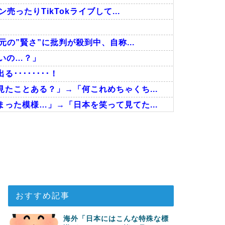
ったりTikTokライブして...
の”賢さ”に批判が殺到中、自称...
いの…？」
･･･････！
たことある？」→「何これめちゃくち...
った模様…」→「日本を笑って見てた...
ゃない…！」外国人を夢中ににする世...
た英国に海外が大騒ぎ
決定的に！メディカル検査をパス！現...
おすすめ記事
海外「日本にはこんな特殊な標