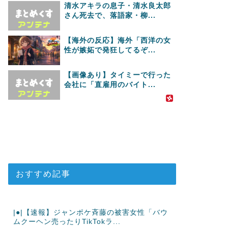
清水アキラの息子・清水良太郎
さん死去で、落語家・柳...
【海外の反応】海外「西洋の女
性が嫉妬で発狂してるぞ...
【画像あり】タイミーで行った
会社に「直雇用のバイト...
おすすめ記事
|●|【速報】ジャンポケ斉藤の被害女性「バウ
ムクーヘン売ったりTikTokラ...