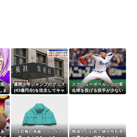
獣医
週間少年ジャンプのグッズ
スクリューボール←この変
しま
(43億円分)を注文してキャ
化球を投げる投手が少ない
ー
ンセルした32歳女が逮捕
理由
、思
て…
田あ
【悲報】高級ブランドの
韓国人「お前の娘を性犯罪