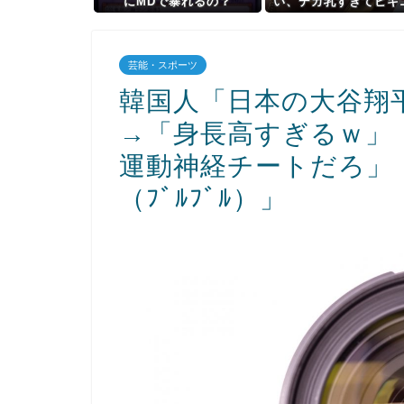
にMDで暴れるの？
い、デカ乳すぎてビキ
らハミ出てるぞ
芸能・スポーツ
韓国人「日本の大谷翔
→「身長高すぎるｗ」
運動神経チートだろ」
（ﾌﾞﾙﾌﾞﾙ）」