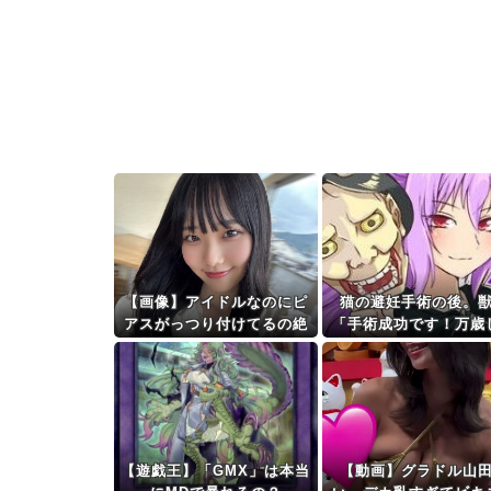
【画像】アイドルなのにピ
猫の避妊手術の後。
アスがっつり付けてるの絶
「手術成功です！万歳
対エ□いｗｗｗｗｗｗ
しょう」私「ばんざ
い！」→安心した直後
わぬ出来事が待ってい
【遊戯王】「GMX」は本当
【動画】グラドル山