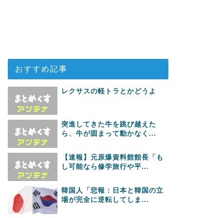
おすすめ記事
レクサスの軽トラとかどうよ
突進してきた牛を跳び越えた
ら、牛が固まって動かなく...
【速報】元原爆資料館館長「も
し可能なら修学旅行や平...
韓国人「悲報：日本と韓国の立
場が完全に逆転してしま...