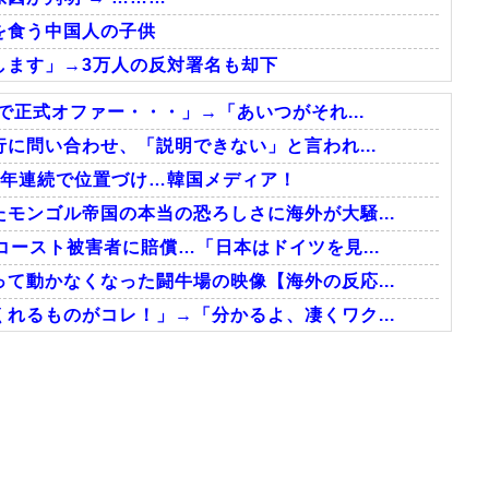
を食う中国人の子供
します」→3万人の反対署名も却下
で正式オファー・・・」→「あいつがそれ...
に問い合わせ、「説明できない」と言われ...
3年連続で位置づけ…韓国メディア！
モンゴル帝国の本当の恐ろしさに海外が大騒...
ースト被害者に賠償…「日本はドイツを見...
て動かなくなった闘牛場の映像【海外の反応...
れるものがコレ！」→「分かるよ、凄くワク...