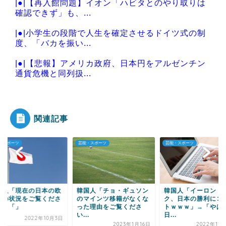
|●|【再入館問題】イオン「ハビタとのやり取りは
確認できず」も、...
|●|小学生の段階で人生を確定させるドイツ式の制
度、「バカを振い...
|●|【悲報】アメリカ政府、日本円をアルゼンチン
通貨危機と同列扱...
|●|韓国人「過去のW杯で韓国代表がドーピング検
査をすり抜けるよ...
関連記事
・スポーツ
芸能・スポーツ
芸能・スポーツ
Powered by livedoor 相互RSS
国人「現在の日本の欧
韓国人「チョ・ギュソン
韓国人「イーロン・
組の状況をご覧くださ
のマインツ移籍がなくな
ク、日本の勝利にコ
」→「」
った理由をご覧くださ
トｗｗｗ」→「やは
い...
日...
2022年10月3日
2023年1月16日
2022年11