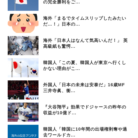
の完全勝利をご...
海外「まるでタイムスリップしたみたい
だ…！」日本の...
海外「日本人はなんて気高いんだ！」 英
高級紙も驚愕...
韓国人「この夏、韓国人が東京へ行くし
かない理由がこ...
外国人「日本の未来は安泰だ」16歳MF
三井寺眞、衝...
『大谷翔平』効果でドジャースの昨年の
収益が10億ド...
韓国人「韓国に10年間の出場権剥奪や過
去ワールドカ...