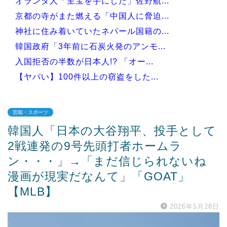
オランダ人「至宝を手にした」佐野航...
京都の寺がまた燃える「中国人に脅迫...
神社に住み着いていたネパール国籍の...
韓国政府「3年前に石炭火発のアンモ...
入国拒否の半数が日本人!? 「オー...
【ヤバい】100件以上の窃盗をした...
芸能・スポーツ
韓国人「日本の大谷翔平、投手として
Powered by livedoor 相互RSS
2戦連発の9号先頭打者ホームラ
ン・・・」→「まだ信じられないね
漫画が現実だなんて」「GOAT」
【MLB】
2026年5月28日