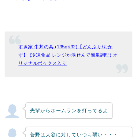
すき家 牛丼の具 (135g×32)【どんぶり/おか
ず】 (冷凍食品 レンジか湯せんで簡単調理) オ
リジナルボックス入り
先輩からホームランを打ってるよ
菅野は大谷に対していつも弱い・・・