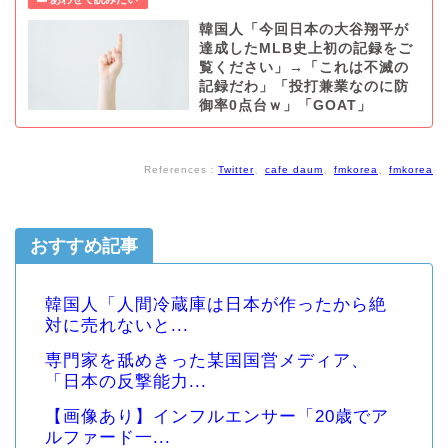
韓国人「今回日本の大谷翔平が
達成したMLB史上初の記録をご
覧ください」→「これは不滅の
記録だわ」「投打兼業なのに防
御率0点台ｗ」「GOAT」
References：
Twitter
、
cafe daum
、
fmkorea
、
fmkorea
おすすめ記事
韓国人「人間冷蔵庫は日本が作ったから絶
対に売れないと...
専門家を舐めきった某国国営メディア、
「日本の反撃能力...
【画像あり】インフルエンサー「20歳でア
ルファード一...