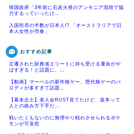
韓国政府「3年前に石炭火発のアンモニア混焼で協
力するっていったけ...
入国拒否の半数が日本人!? 「オーストラリアで日
本人女性が売春」
おすすめ記事
左遷された財務省エリートに待ち受ける運命がや
Powered by livedoor 相互RSS
ばすぎる！と話題に、...
【動画】マーベルの新作格ゲー、歴代格ゲーのパ
ロディが多すぎて話題...
【幕末志士】老人会RUST見てたけど、坂本って
人との絡み方下手だ...
戦いたくもないのに無理やり戦わさせられるポケ
モンが可哀想