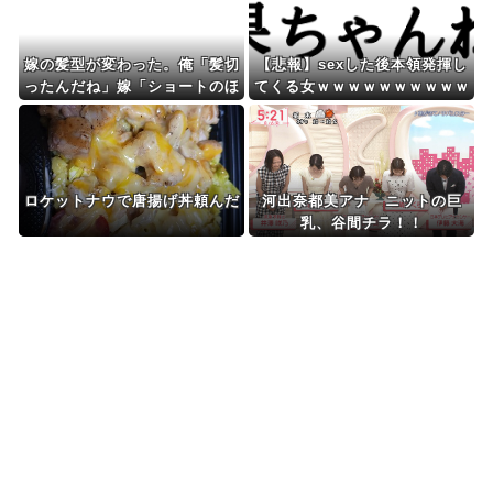
嫁の髪型が変わった。俺「髪切
【悲報】sexした後本領発揮し
ったんだね」嫁「ショートのほ
てくる女ｗｗｗｗｗｗｗｗｗｗ
うが人当たりもいいし」俺「な
wwww
るほど…」しかし髪を切った本
当の理由は……. → そして
俺はまさか場所で嫁を目撃する
ロケットナウで唐揚げ丼頼んだ
河出奈都美アナ ニットの巨
乳、谷間チラ！！