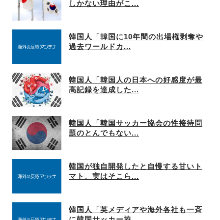
しかない理由がこ...
韓国人「韓国に10年間の出場権剥奪や
過去ワールドカ...
韓国人「韓国人の日本への好感度が最
高記録を達成した...
韓国人「韓国サッカー協会の性接待問
題のとんでもない...
韓国が独自開発したと自慢する甘いト
マト、実はそこら...
韓国人「英メディアや海外各社も一斉
に韓国サッカー協...