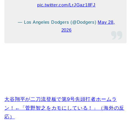
pic.twitter.com/LrJGaz18FJ
— Los Angeles Dodgers (@Dodgers)
May 28,
2026
大谷翔平が二刀流登板で第9号先頭打者ホームラ
ン！←「菅野智之をカモにしている！」（海外の反
応）