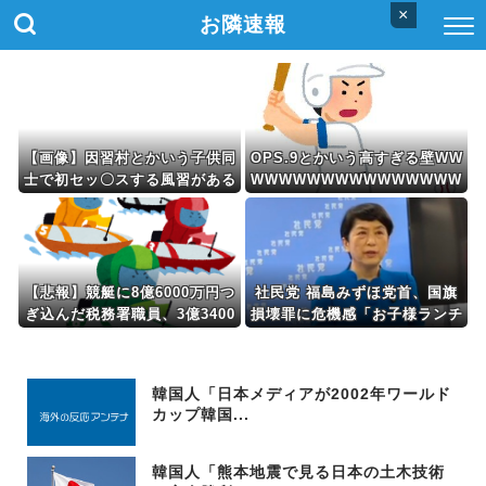
×
お隣速報
【画像】因習村とかいう子供同
OPS.9とかいう高すぎる壁WW
士で初セッ〇スする風習がある
WWWWWWWWWWWWWWW
設定ｗｗｗｗｗ
W
【悲報】競艇に8億6000万円つ
社民党 福島みずほ党首、国旗
ぎ込んだ税務署職員、3億3400
損壊罪に危機感「お子様ランチ
万円しか回収できずに逝く
の日の丸は折っても破っても処
罰されない、 どうでしょう。
本当にそうなのか」
韓国人「日本メディアが2002年ワールド
カップ韓国...
韓国人「熊本地震で見る日本の土木技術