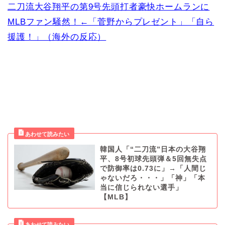
二刀流大谷翔平の第9号先頭打者豪快ホームランに
MLBファン騒然！←「菅野からプレゼント」「自ら
援護！」（海外の反応）
韓国人「“二刀流”日本の大谷翔
平、8号初球先頭弾＆5回無失点
で防御率は0.73に」→「人間じ
ゃないだろ・・・」「神」「本
当に信じられない選手」
【MLB】