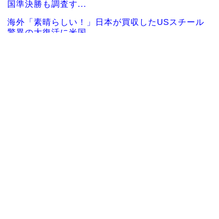
国準決勝も調査す...
海外「素晴らしい！」日本が買収したUSスチール
驚異の大復活に米国...
韓国人「熊本地震で見る日本の土木技術の完全勝
利をご覧ください」→...
韓国人「海外で韓国サッカーの2002年ベスト4の
実力は、実際には...
海外「まるでタイムスリップしたみたいだ…！」
日本の江戸時代の街並...
海外「日本人はなんて気高いんだ！」 英高級紙も
驚愕した極限の中の...
Powered by livedoor 相互RSS