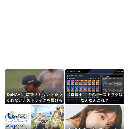
していたことが判明...
海外「さすが日本！」日本の医療従事者の倫理観
の高さに海外が超感動
海外「2002年も審判を買収したのか！」韓国サッ
カー協会による国...
Powered by livedoor 相互RSS
DeNA相川監督「カウントをつ
【遊戯王】サイバーストラクは
くれない、ストライクを投げら
なんなんこれ？
れない」ビド２軍再調整を明
言 急遽登板の若松も負担を考
慮し抹消へ