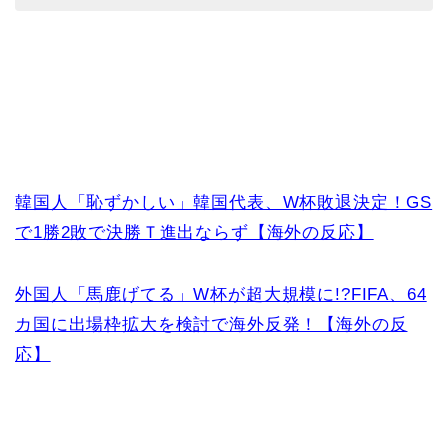
韓国人「恥ずかしい」韓国代表、W杯敗退決定！GS
で1勝2敗で決勝Ｔ進出ならず【海外の反応】
外国人「馬鹿げてる」W杯が超大規模に!?FIFA、64
カ国に出場枠拡大を検討で海外反発！【海外の反
応】