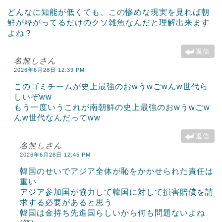
どんなに知能が低くても、この惨めな現実を見れば朝
鮮が粋がってるだけのクソ雑魚なんだと理解出来ます
よね？
返信
名無しさん
2026年6月28日 12:39 PM
このゴミチームが史上最強のおwうwごwんw世代ら
しいぞww
もう一度いうこれが南朝鮮の史上最強のおwうwごw
んw世代なんだってww
返信
名無しさん
2026年6月28日 12:45 PM
韓国のせいでアジア全体が恥をかかせられた責任は
重い
アジア参加国が協力して韓国に対して損害賠償を請
求する必要があると思う
韓国は金持ち先進国らしいから何も問題ないよね