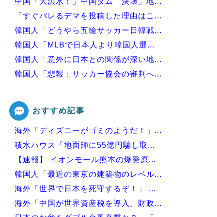
中国「大洪水！」中国ダム「決壊」地...
「すぐバレるデマを投稿した理由はこ...
韓国人「どうやら五輪サッカー日韓戦...
韓国人「MLBで日本人より韓国人選...
韓国人「意外に日本との関係が深い地...
韓国人「悲報：サッカー協会の審判へ...
韓国、サッカーW杯予選で審判を性●...
おすすめ記事
海外「ディズニーがゴミのようだ！」...
Powered by livedoor 相互RSS
積水ハウス「地面師に55億円騙し取...
【速報】 イオンモール熊本の爆発原...
韓国人「最近の東京の建築物のレベル...
海外「世界で日本を死守するぞ！」 ...
海外「中国が世界資産税を導入。財政...