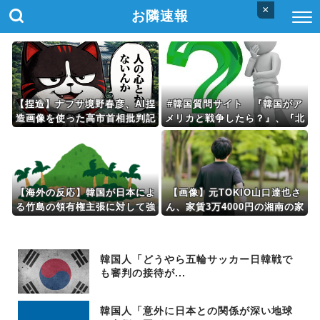
×
お隣速報
【捏造】ナフサ境野春彦、AI捏
#韓国質問サイト 『韓国がア
造画像を使った高市首相批判記
メリカと戦争したら？』、『北
事を公開→大炎上して削除逃亡
朝鮮と中国が駆けつけてくれま
す！』
【海外の反応】韓国が日本によ
【画像】元TOKIO山口達也さ
る竹島の領有権主張に対して強
ん、家賃3万4000円の湘南の家
く抗議したらしい → 「もはや
からYouTube更新。激痩せし
毎年の恒例行事だな」「他のこ
た現在の姿がこちら…
とから国民の目をそらせるから
韓国人「どうやら五輪サッカー日韓戦で
お互いの政府にとって都合がい
も審判の接待が...
いんだよ」
韓国人「意外に日本との関係が深い地球