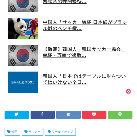
際試合の性的接待...
中国人「サッカーW杯 日本紙がブラジ
ル戦のベンチ横...
【激震】韓国人「韓国サッカー協会、
W杯・五輪で複数...
韓国人「日本ではテーブルに肘をつい
てはいけない？日...
韓国
サッカー
ワールドカップ