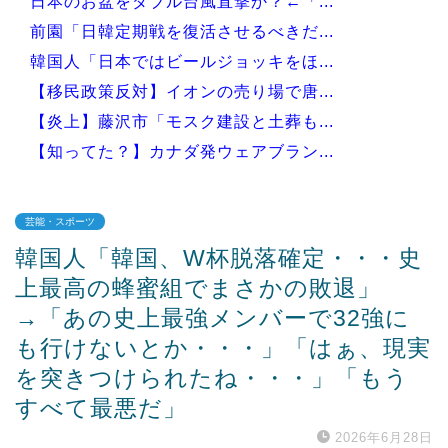
日本のお盆をダブル台風直撃か？←「...
前園「日韓定期戦を復活させるべきだ...
韓国人「日本ではビールジョッキをほ...
【移民政策反対】イオンの売り場で唐...
【炎上】藤沢市「モスク建設と土葬も...
【知ってた？】カナダ発ウェアブラン...
芸能・スポーツ
韓国人「韓国、W杯脱落確定・・・史
Powered by livedoor 相互RSS
上最高の蜂蜜組でまさかの敗退」
→「あの史上最強メンバーで32強に
も行けないとか・・・」「はぁ、現実
を突きつけられたね・・・」「もう
すべて最悪だ」
2026年6月28日