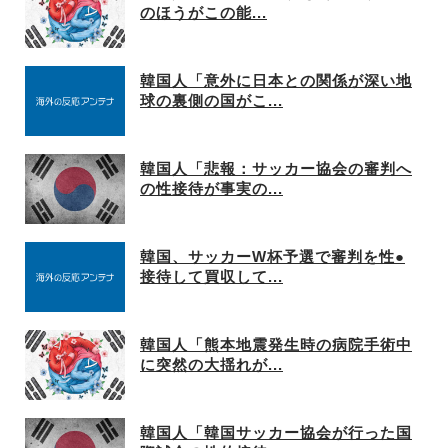
のほうがこの能...
韓国人「意外に日本との関係が深い地
球の裏側の国がこ...
韓国人「悲報：サッカー協会の審判へ
の性接待が事実の...
韓国、サッカーW杯予選で審判を性●
接待して買収して...
韓国人「熊本地震発生時の病院手術中
に突然の大揺れが...
韓国人「韓国サッカー協会が行った国