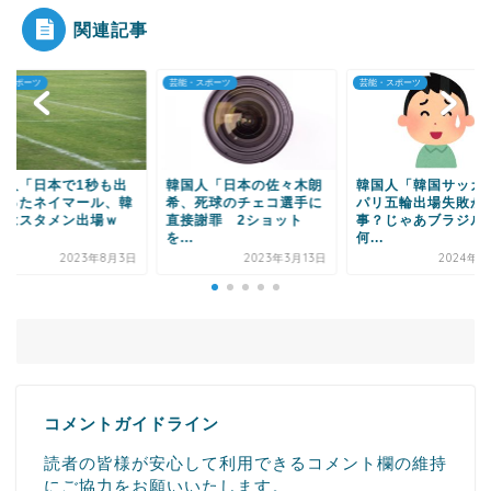
関連記事
・スポーツ
芸能・スポーツ
芸能・スポーツ
Powered by livedoor 相互RSS
国人「日本で1秒も出
韓国人「日本の佐々木朗
韓国人「韓国サッカ
かったネイマール、韓
希、死球のチェコ選手に
パリ五輪出場失敗が
ではスタメン出場ｗ
直接謝罪 2ショット
事？じゃあブラジル
.
を...
何...
2023年8月3日
2023年3月13日
2024年5
コメントガイドライン
読者の皆様が安心して利用できるコメント欄の維持
にご協力をお願いいたします。