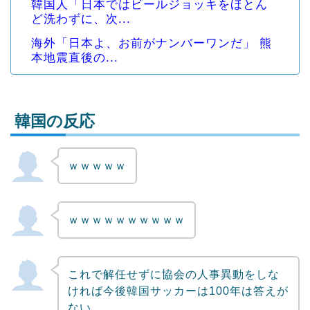
韓国人「日本ではビールジョッキをほとん
ど洗わずに、次...
海外「日本よ、お前がナンバーワンだ」 熊
本地震直後の...
韓国の反応
ｗｗｗｗｗ
Powered by livedoor 相互RSS
ｗｗｗｗｗｗｗｗｗｗ
これで解任せずに協会の人事異動をしな
ければ今後韓国サッカーは100年は答えが
ない