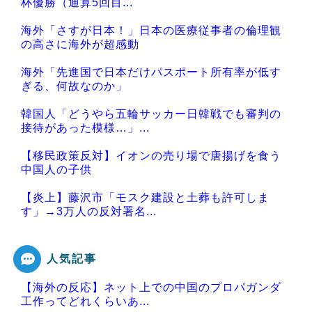
杯優勝（通算5回目...
海外「さすが日本！」日本の医療従事者の倫理観
の高さに海外が超感動
海外「先進国で日本だけパスポート所有率が低す
ぎる、何故なのか」
韓国人「どうやら五輪サッカー日韓戦でも審判の
接待があった模様…」...
【移民政策反対】イオンの売り場で唐揚げを食う
中国人の子供
【炎上】藤沢市「モスク建設と土葬も許可しま
す」→3万人の反対署名...
人気記事
【海外の反応】ネット上での中国のプロパガンダ
Powered by livedoor 相互RSS
工作ってどれくらいあ...