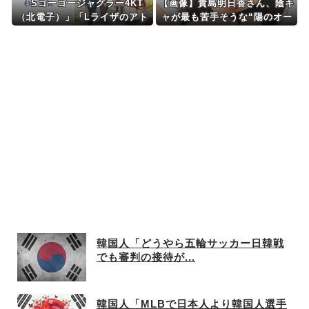
「Sゴーゴージャグラー4KT
【画像】貴島明日香さん、陰キ
（北電子）」「Lライザのアト
ャが最も苦手そうな“陽のオー
リエKD（北電子）」が検定通
ラ”を放つｗｗｗｗ
過
韓国人「どうやら五輪サッカー日韓戦
でも審判の接待が...
韓国人「MLBで日本人より韓国人選手