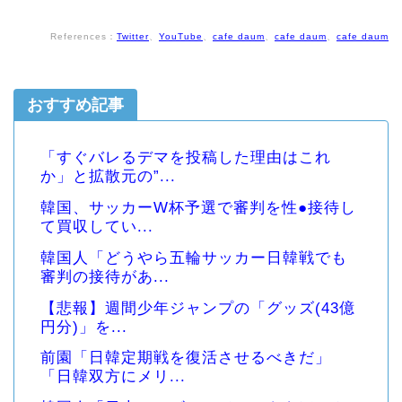
References：
Twitter
、
YouTube
、
cafe daum
、
cafe daum
、
cafe daum
おすすめ記事
「すぐバレるデマを投稿した理由はこれ
か」と拡散元の”...
韓国、サッカーW杯予選で審判を性●接待し
て買収してい...
韓国人「どうやら五輪サッカー日韓戦でも
審判の接待があ...
【悲報】週間少年ジャンプの「グッズ(43億
円分)」を...
前園「日韓定期戦を復活させるべきだ」
「日韓双方にメリ...