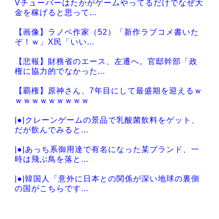
Vチューバーはたかがゲームやってるだけでなぜ大
Powered by livedoor 相互RSS
金を稼げると思って...
【画像】ラノベ作家（52）「新作ラブコメ書いた
ぞ！ｗ」X民「いい...
【悲報】財務省のエース、左遷へ。官邸幹部「政
権に協力的でなかった...
【覇権】原神さん、7年目にして最盛期を迎えるｗ
ｗｗｗｗｗｗｗｗｗ
|●|クレーンゲームの景品で乳酸菌飲料をゲット、
だが飲んでみると...
|●|あっち系御用達で有名になった某ブランド、一
時は飛ぶ鳥を落と...
|●|韓国人「意外に日本との関係が深い地球の裏側
の国がこちらです...
|●|【聯合ニュース】 韓国サッカー協会 2011～
12年に国際...