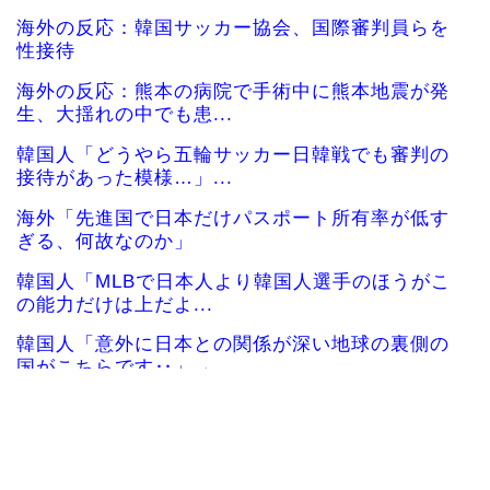
海外の反応：韓国サッカー協会、国際審判員らを
性接待
海外の反応：熊本の病院で手術中に熊本地震が発
生、大揺れの中でも患...
韓国人「どうやら五輪サッカー日韓戦でも審判の
接待があった模様…」...
海外「先進国で日本だけパスポート所有率が低す
ぎる、何故なのか」
韓国人「MLBで日本人より韓国人選手のほうがこ
の能力だけは上だよ...
韓国人「意外に日本との関係が深い地球の裏側の
国がこちらです‥」→...
韓国人「悲報：サッカー協会の審判への性接待が
事実の場合、国際試合...
韓国、サッカーW杯予選で審判を性●接待して買収