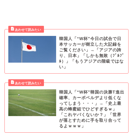
韓国人「“W杯”今日の試合で日
本サッカーが樹立した大記録を
ご覧ください」→「アジアの誇
り、日本」「しかも無敗（ﾌﾞﾙﾌﾞ
ﾙ）」「もうアジアの階級ではな
い」
韓国人「“W杯”韓国の決勝T進出
確率、カーボベルデより低くな
ってしまう・・・」→「史上最
高の蜂蜜組でひどすぎるｗ」
「これヤバくないか？」「世界
が落とすために手を取り合って
るよｗｗｗ」