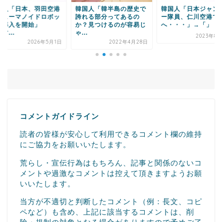
国人「韓半島の歴史で
韓国人「日本ジャンボリ
韓国人「米国にとっ
れる部分ってあるの
ー隊員、仁川空港で野宿
国も捨てることがで
？見つけるのが容易じ
へ・・・」→「」
いカードだろ？日本
.
け...
2023年8月12日
2022年4月28日
2022年8月
コメントガイドライン
読者の皆様が安心して利用できるコメント欄の維持
にご協力をお願いいたします。
荒らし・宣伝行為はもちろん、記事と関係のないコ
メントや過激なコメントは控えて頂きますようお願
いいたします。
当方が不適切と判断したコメント（例：長文、コピ
ペなど）も含め、上記に該当するコメントは、削