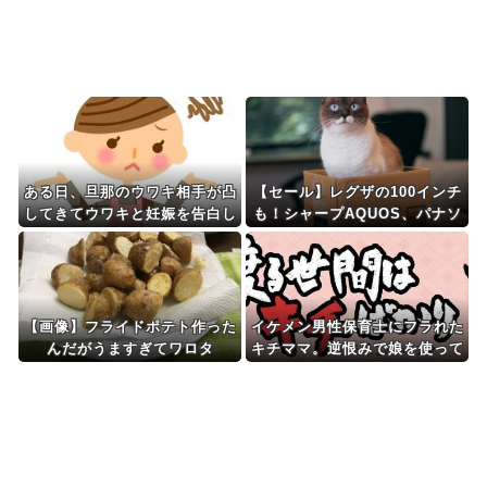
Powered by livedoor 相互RSS
ある日、旦那のウワキ相手が凸
【セール】レグザの100インチ
してきてウワキと妊娠を告白し
も！シャープAQUOS、パナソ
てきた。落ち着いて旦那を問い
ニックビエラなどの４K液晶テ
詰めると...
レビがセール中！
【画像】フライドポテト作った
イケメン男性保育士にフラれた
んだがうますぎてワロタ
キチママ。逆恨みで娘を使って
狂言した結果、保育所が閉鎖に
なって・・・