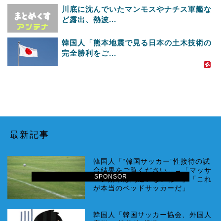
川底に沈んでいたマンモスやナチス軍艦な
ど露出、熱波...
韓国人「熊本地震で見る日本の土木技術の
完全勝利をご...
最新記事
韓国人「“韓国サッカー”性接待の試
合結果をご覧ください」→「マッサ
SPONSOR
ージ効果は間違いないねｗ」「これ
が本当のベッドサッカーだ」
韓国人「韓国サッカー協会、外国人