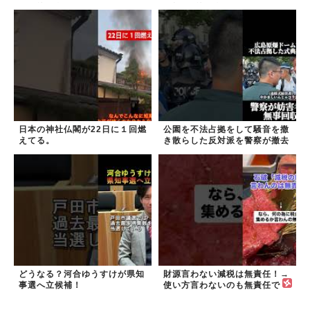
民 #外国人
#移民 #外国人
日本の神社仏閣が22日に１回燃
公園を不法占拠をして騒音を撒
えてる。
き散らした反対派を警察が撤去
しました！
どうなる？河合ゆうすけが県知
財源言わない減税は無責任！→
事選へ立候補！
使い方言わないのも無責任で
は？