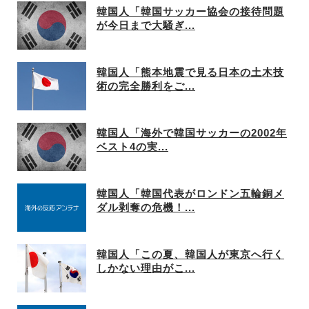
韓国人「韓国サッカー協会の接待問題
が今日まで大騒ぎ...
韓国人「熊本地震で見る日本の土木技
術の完全勝利をご...
韓国人「海外で韓国サッカーの2002年
ベスト4の実...
韓国人「韓国代表がロンドン五輪銅メ
ダル剥奪の危機！...
韓国人「この夏、韓国人が東京へ行く
しかない理由がこ...