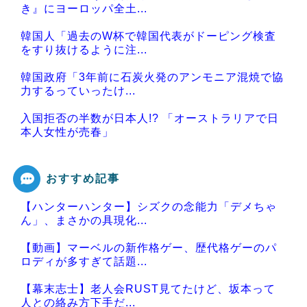
き』にヨーロッパ全土...
韓国人「過去のW杯で韓国代表がドーピング検査
をすり抜けるように注...
韓国政府「3年前に石炭火発のアンモニア混焼で協
力するっていったけ...
入国拒否の半数が日本人!? 「オーストラリアで日
本人女性が売春」
おすすめ記事
【ハンターハンター】シズクの念能力「デメちゃ
Powered by livedoor 相互RSS
ん」、まさかの具現化...
【動画】マーベルの新作格ゲー、歴代格ゲーのパ
ロディが多すぎて話題...
【幕末志士】老人会RUST見てたけど、坂本って
人との絡み方下手だ...