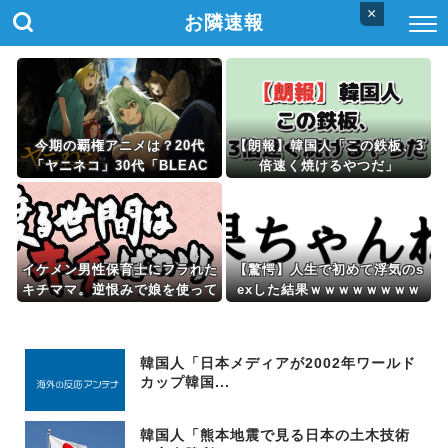
×
お隣速報
今期の覇権アニメは？20代
【朗報】韓国人「この鉄板、3
「ヤニネコ」30代「BLEAC
倍速く焼けるやつだ」
H」40代「なのは」50代「攻殻
機動隊」俺「はぁ...」
イケメン男性保育士にフラれた
【驚愕】人生で初めて浮気のs
キチママ。逆恨みで娘を使って
exした結果ｗｗｗｗｗｗｗｗ
狂言した結果、保育所が閉鎖に
ｗｗｗwwww
なって・・・
韓国人「日本メディアが2002年ワールド
カップ韓国...
韓国人「熊本地震で見る日本の土木技術