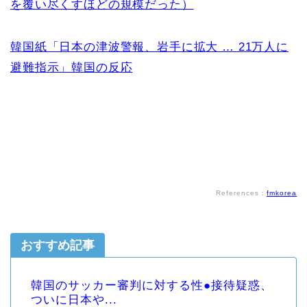
を覆い尽くすほどの規模だった）
韓国紙「日本の津波警報、岩手に拡大 … 21万人に
避難指示」韓国の反応
References：
fmkorea
おすすめ記事
韓国のサッカー審判に対する性●接待疑惑、
ついに日本や...