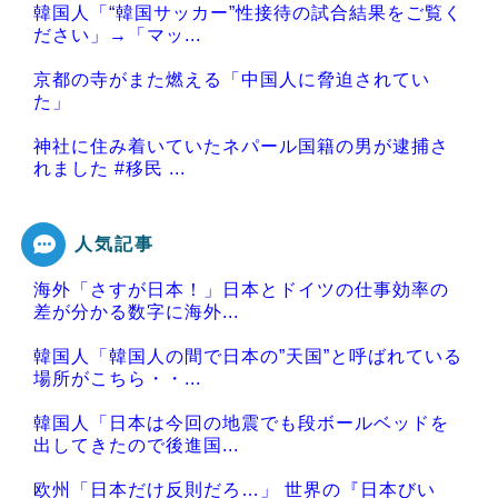
韓国人「“韓国サッカー”性接待の試合結果をご覧く
ださい」→「マッ...
京都の寺がまた燃える「中国人に脅迫されてい
た」
神社に住み着いていたネパール国籍の男が逮捕さ
れました #移民 ...
人気記事
海外「さすが日本！」日本とドイツの仕事効率の
Powered by livedoor 相互RSS
差が分かる数字に海外...
韓国人「韓国人の間で日本の”天国”と呼ばれている
場所がこちら・・...
韓国人「日本は今回の地震でも段ボールベッドを
出してきたので後進国...
欧州「日本だけ反則だろ…」 世界の『日本びい