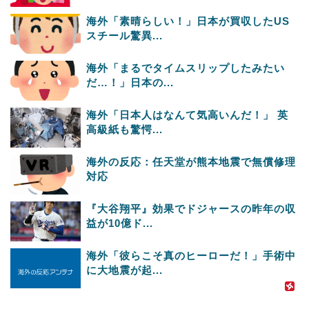
海外「素晴らしい！」日本が買収したUS
スチール驚異...
海外「まるでタイムスリップしたみたい
だ…！」日本の...
海外「日本人はなんて気高いんだ！」 英
高級紙も驚愕...
海外の反応：任天堂が熊本地震で無償修理
対応
『大谷翔平』効果でドジャースの昨年の収
益が10億ド...
海外「彼らこそ真のヒーローだ！」手術中
に大地震が起...