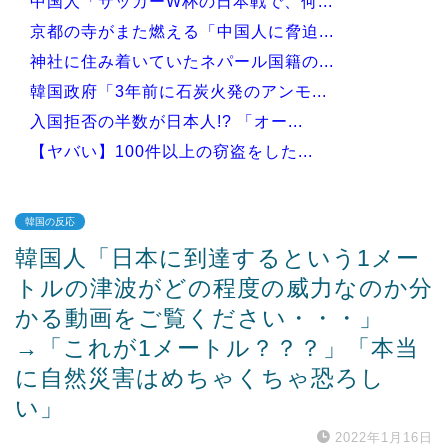
中国人「サッカーW杯の日本戦で、何...
京都の寺がまた燃える「中国人に脅迫...
神社に住み着いていたネパール国籍の...
韓国政府「3年前に石炭火発のアンモ...
入国拒否の半数が日本人!? 「オー...
【ヤバい】100件以上の窃盗をした...
韓国の反応
韓国人「日本に到達するという1メー
Powered by livedoor 相互RSS
トルの津波がどの程度の威力なのか分
かる動画をご覧ください・・・」
→「これが1メートル？？？」「本当
に自然災害はめちゃくちゃ恐ろし
い」
2022年1月16日