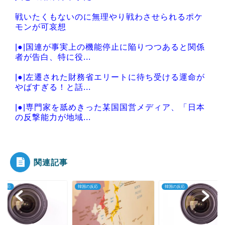
戦いたくもないのに無理やり戦わさせられるポケ
モンが可哀想
|●|国連が事実上の機能停止に陥りつつあると関係
者が告白、特に役...
|●|左遷された財務省エリートに待ち受ける運命が
やばすぎる！と話...
|●|専門家を舐めきった某国国営メディア、「日本
の反撃能力が地域...
|●|【熊本地震】オールドメディアでは、絶っっっ
っっ対に流れない...
関連記事
の反応
韓国の反応
韓国の反応
Powered by livedoor 相互RSS