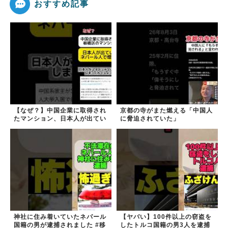
おすすめ記事
【なぜ？】中国企業に取得され
京都の寺がまた燃える「中国人
たマンション、日本人が出てい
に脅迫されていた」
きネパール人で埋まる
神社に住み着いていたネパール
【ヤバい】100件以上の窃盗を
国籍の男が逮捕されました #移
したトルコ国籍の男3人を逮捕