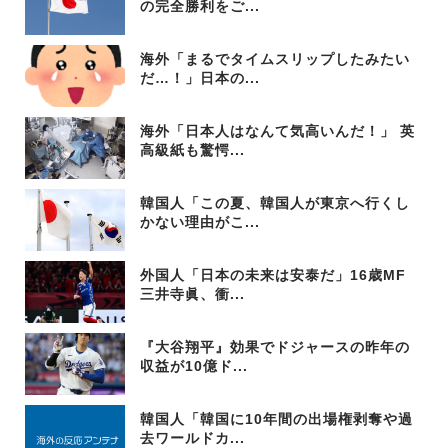
の完全勝利をご...
海外「まるでタイムスリップしたみたい
だ…！」日本の...
海外「日本人はなんて気高いんだ！」 英
高級紙も驚愕...
韓国人「この夏、韓国人が東京へ行くし
かない理由がこ...
外国人「日本の未来は安泰だ」16歳MF
三井寺眞、衝...
『大谷翔平』効果でドジャースの昨年の
収益が10億ド...
韓国人「韓国に10年間の出場権剥奪や過
去ワールドカ...