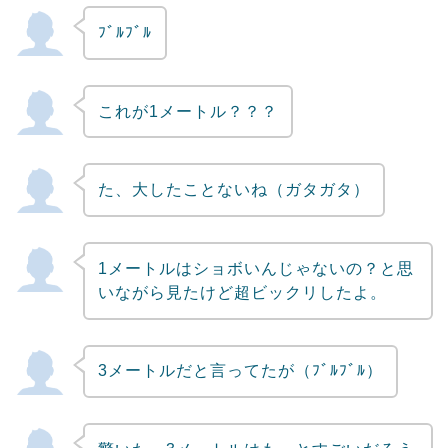
ﾌﾞﾙﾌﾞﾙ
Powered by livedoor 相互RSS
これが1メートル？？？
た、大したことないね（ガタガタ）
1メートルはショボいんじゃないの？と思
いながら見たけど超ビックリしたよ。
3メートルだと言ってたが（ﾌﾞﾙﾌﾞﾙ）