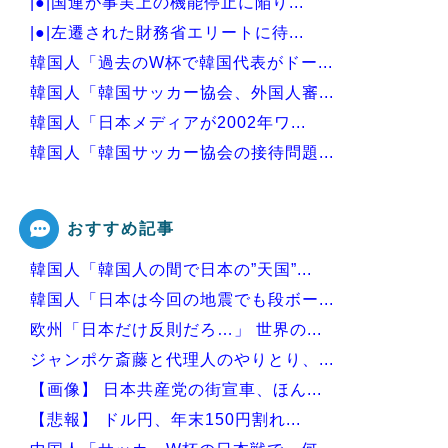
|●|国連が事実上の機能停止に陥り...
|●|左遷された財務省エリートに待...
韓国人「過去のW杯で韓国代表がドー...
韓国人「韓国サッカー協会、外国人審...
韓国人「日本メディアが2002年ワ...
韓国人「韓国サッカー協会の接待問題...
韓国人「熊本地震で見る日本の土木技...
おすすめ記事
韓国人「韓国人の間で日本の”天国”...
Powered by livedoor 相互RSS
韓国人「日本は今回の地震でも段ボー...
欧州「日本だけ反則だろ…」 世界の...
ジャンポケ斎藤と代理人のやりとり、...
【画像】 日本共産党の街宣車、ほん...
【悲報】 ドル円、年末150円割れ...