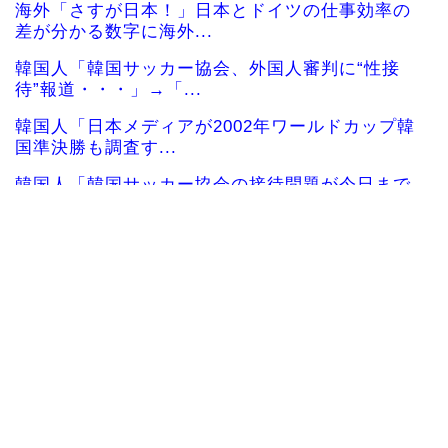
海外「さすが日本！」日本とドイツの仕事効率の
差が分かる数字に海外...
韓国人「韓国サッカー協会、外国人審判に“性接
待”報道・・・」→「...
韓国人「日本メディアが2002年ワールドカップ韓
国準決勝も調査す...
韓国人「韓国サッカー協会の接待問題が今日まで
大騒ぎにならなかった...
海外10代「日本を好意的に見ている？それとも否
定的に見ている？投...
海外「素晴らしい！」日本が買収したUSスチール
驚異の大復活に米国...
韓国人「熊本地震で見る日本の土木技術の完全勝
利をご覧ください」→...
海外「まるでタイムスリップしたみたいだ…！」
日本の江戸時代の街並...