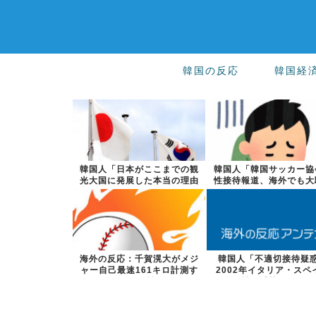
韓国の反応
韓国経
韓国人「日本がここまでの観
韓国人「韓国サッカー協
光大国に発展した本当の理由
性接待報道、海外でも大
がこちら…」...
に・・・20...
海外の反応：千賀滉大がメジ
韓国人「不適切接待疑
ャー自己最速161キロ計測す
2002年イタリア・スペ
るなど2戦...
戦で『韓国に...