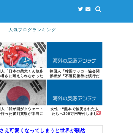
人気ブログランキング
国人「日本の柴犬くん散歩
韓国人「韓国サッカー協会関
の暑さに耐えられなかった
係者が『不適切接待は慣行だ
結果」
った』と衝撃...
国人「我が国がクウェート
女性：“熊本で被災された人
で行った審判買収が本当に
たちへ300万円寄付しまし
深刻である理...
た” Twi...
嘩さえ可愛くなってしまうと世界が騒然