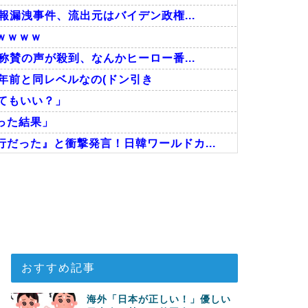
報漏洩事件、流出元はバイデン政権...
ｗｗｗｗ
称賛の声が殺到、なんかヒーロー番...
年前と同レベルなの(ドン引き
ってもいい？」
った結果」
だった』と衝撃発言！日韓ワールドカ...
い…！」外国人が感動する日本の景色...
に深刻である理由がこちら…」→「こ...
い」→「マッサージ効果は間違いな...
おすすめ記事
海外「日本が正しい！」優しい