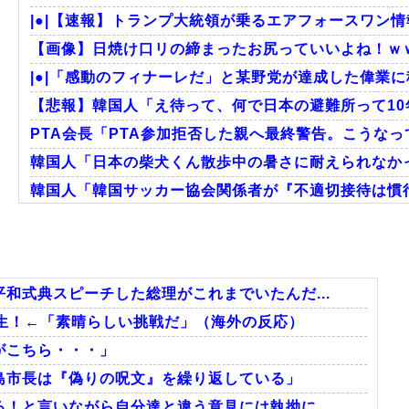
|●|【速報】トランプ大統領が乗るエアフォースワン情
【画像】日焼け口リの締まったお尻っていいよね！ｗ
|●|「感動のフィナーレだ」と某野党が達成した偉業に
【悲報】韓国人「え待って、何で日本の避難所って10
PTA会長「PTA参加拒否した親へ最終警告。こうな
韓国人「日本の柴犬くん散歩中の暑さに耐えられなか
韓国人「韓国サッカー協会関係者が『不適切接待は慣行
海外「日本のこの場所は現実とは思えないレベルで美し
韓国人「我が国がクウェート戦で行った審判買収が本当
韓国人「“韓国サッカー”性接待の試合結果をご覧くださ
和式典スピーチした総理がこれまでいたんだ...
生！←「素晴らしい挑戦だ」（海外の反応）
がこちら・・・」
Powered by livedoor 相互RSS
島市長は『偽りの呪文』を繰り返している」
！と言いながら自分達と違う意見には執拗に...