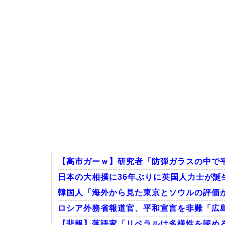
【高市ガーｗ】研究者「防弾ガラスの中で平
日本の大相撲に36年ぶりに英国人力士が誕
韓国人「海外から見た東京とソウルの評価
ロシア外務省報道官、平和宣言を非難「広
【悲報】落語家「リベラルは多様性を認めろ