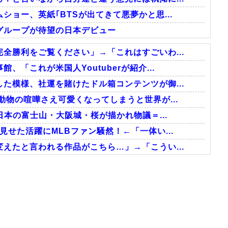
ョー、英紙｢BTSが出てきて悪夢かと思...
グループが待望の日本デビュー
全勝利をご覧ください」→「これはすごいわ...
「これが米国人Youtuberが紹介...
た模様、社運を賭けたドル箱コンテンツが御...
動物の喧嘩さえ可愛くなってしまうと世界が...
日本の富士山・大阪城・桜が描かれ物議＝...
せた活躍にMLBファン騒然！←「一体い...
えたと言われる作品がこちら…」→「こうい...