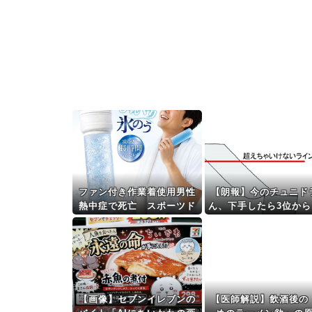
ファン付き作業着使用男性
【朗報】今のチュニド
熱中症で死亡 スポーツド
ん、下手したら3位から
リンクやゼリー飲料持参も
シリーズ行くぞこれｗ
[8/8]
ｗｗｗｗｗｗｗ
【画像】セブンイレブンの
【医師解説】飲酒後の