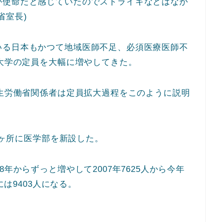
が使命だと感じていたのでストライキなどはなか
省室長)
いる日本もかつて地域医師不足、必須医療医師不
科大学の定員を大幅に増やしてきた。
厚生労働省関係者は定員拡大過程をこのように説明
21ヶ所に医学部を新設した。
年からずっと増やして2007年7625人から今年
には9403人になる。