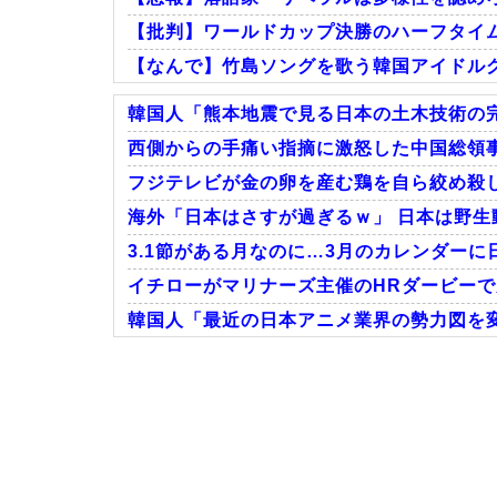
【批判】ワールドカップ決勝のハーフタイムシ
【なんで】竹島ソングを歌う韓国アイドル
韓国人「熊本地震で見る日本の土木技術の完
西側からの手痛い指摘に激怒した中国総領事館、
フジテレビが金の卵を産む鶏を自ら絞め殺し
Powered by livedoor 相互RSS
海外「日本はさすが過ぎるｗ」 日本は野生
3.1節がある月なのに…3月のカレンダーに
イチローがマリナーズ主催のHRダービーで見
韓国人「最近の日本アニメ業界の勢力図を変
Powered by livedoor 相互RSS