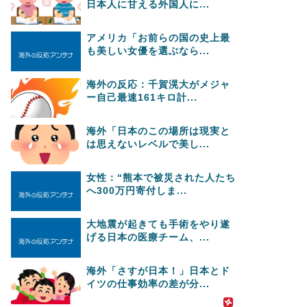
日本人に甘える外国人に...
アメリカ「お前らの国の史上最
も美しい女優を選ぶなら...
海外の反応：千賀滉大がメジャ
ー自己最速161キロ計...
海外「日本のこの場所は現実と
は思えないレベルで美し...
女性：“熊本で被災された人たち
へ300万円寄付しま...
大地震が起きても手術をやり遂
げる日本の医療チーム、...
海外「さすが日本！」日本とド
イツの仕事効率の差が分...