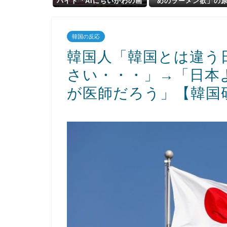
バイト「AIにちいかわの画
めのラーメン欲」の
像を食わせてっと………で
は？ 脳の錯覚と真
きた！」
韓国の反応
韓国人「韓国とは違う
さい・・・」→「日本
が医師だろう」【韓国