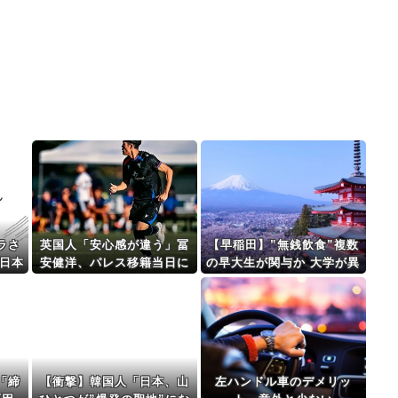
ラさ
英国人「安心感が違う」冨
【早稲田】”無銭飲食”複数
日本
安健洋、パレス移籍当日に
の早大生が関与か 大学が異
ｗｗ
デビュー！圧巻3連続ブロッ
例の注意喚起
クも披露で現地サポが気づ
く..【海外の反応】
「締
【衝撃】韓国人「日本、山
左ハンドル車のデメリッ