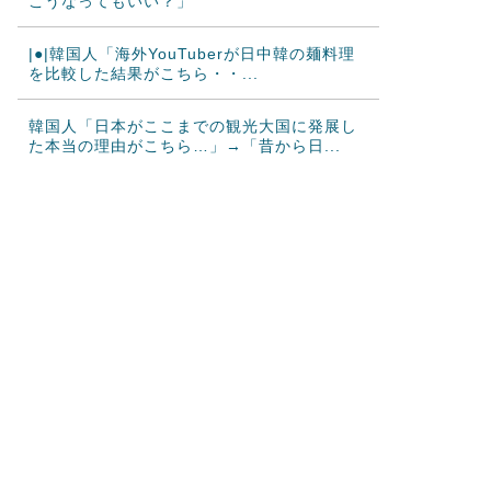
こうなってもいい？」
|●|韓国人「海外YouTuberが日中韓の麺料理
を比較した結果がこちら・・...
韓国人「日本がここまでの観光大国に発展し
た本当の理由がこちら…」→「昔から日...
韓国人「韓国サッカー協会の性接待報道、海
外でも大騒ぎに・・・2002年W杯4...
海外「日本が正しい！」優しい日本人に甘え
る外国人に海外が大騒ぎ
アメリカ「お前らの国の史上最も美しい女優
を選ぶなら誰になる？」
韓国人「日本の柴犬くん散歩中の暑さに耐え
られなかった結果」
海外の反応：千賀滉大がメジャー自己最速