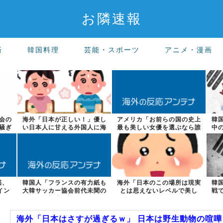
お隣速報
済
韓国料理
芸能・スポーツ
アニメ・漫画
会の
海外「日本が正しい！」優し
アメリカ「お前らの国の史上
韓
騒ぎ
い日本人に甘える外国人に海
最も美しい女優を選ぶなら誰
中
外が大騒ぎ
になる？」
惑、
韓国人「フランスの有力紙も
海外「日本のこの場所は現実
韓
イン
大韓サッカー協会前代未聞の
とは思えないレベルで美し
戦
不祥事を詳細...
い…！」外国人...
海外「日本はさすが過ぎるｗ」 日本は野生動物の喧