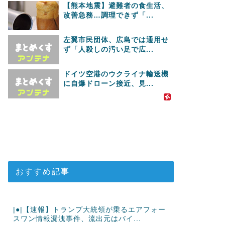
【熊本地震】避難者の食生活、
改善急務…調理できず「...
左翼市民団体、広島では通用せ
ず「人殺しの汚い足で広...
ドイツ空港のウクライナ輸送機
に自爆ドローン接近、見...
おすすめ記事
|●|【速報】トランプ大統領が乗るエアフォー
スワン情報漏洩事件、流出元はバイ...