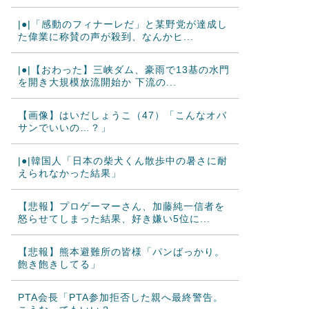
|●|「感動のフィナーレだ」と某野党が達成し
た偉業に称賛の声が殺到、なんかヒ...
|●|【おわった】三峡ダム、豪雨で13基の水門
を開き大規模放流開始か 下流の...
【画像】はいだしょうこ（47）「こんなオバ
サンでいいの…？」
|●|韓国人「日本の柴犬くん散歩中の暑さに耐
えられなかった結果」
【悲報】プロゲーマーさん、加藤純一信者を
怒らせてしまった結果、好き嫌い5位に...
【悲報】熊本避難所の皆様「パンばっかり。
飽き飽きしてる」
PTA会長「PTA参加拒否した親へ最終警告。