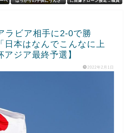
ーベ
ばっかりの子供にうんざ
に自爆ドローン接近→職員
り。もう毎日冷凍チャーハ
が蹴り落とす→偶然起爆装
！！
ンとコーンフレークでいい
置が壊れセーフ
18
かな？
ラビア相手に2-0で勝
「日本はなんでこんなに上
杯アジア最終予選】
2022年2月1日