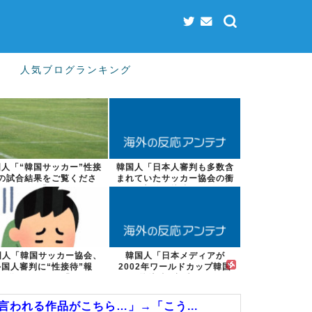
人気ブログランキング
国人「“韓国サッカー”性接
韓国人「日本人審判も多数含
の試合結果をご覧くださ
まれていたサッカー協会の衝
い」→「マッ...
撃的な接待リ...
国人「韓国サッカー協会、
韓国人「日本メディアが
外国人審判に“性接待”報
2002年ワールドカップ韓国
道・・・」→「...
準決勝も調査す...
言われる作品がこちら…」→「こう...