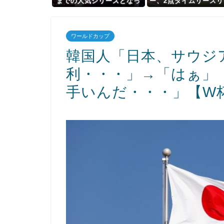
までの人気シリーズとなっ
ー、2点タイムリースリ
たのか
ー
ス！！！！！！！！！
！！！！！【阪神対中日
ワールドカップ
回戦】
韓国人「日本、サウジア
利・・・」→「はぁ」
手いんだ・・・」【W