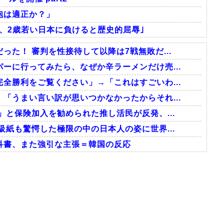
砲は適正か？」
表、2歳若い日本に負けると歴史的屈辱｣
た！ 審判を性接待して以降は7戦無敗だ...
ーに行ってみたら、なぜか辛ラーメンだけ売...
全勝利をご覧ください」→「これはすごいわ...
「うまい言い訳が思いつかなかったからそれ...
」と保険加入を勧められた推し活民が反発、...
級紙も驚愕した極限の中の日本人の姿に世界...
科書、また強引な主張＝韓国の反応