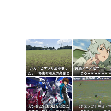
シカ「ヒマワリ全部喰っ
露悪アニメ化ブーム、
た」 郡山布引風の高原ま
まるｗｗｗｗｗｗ
つり中止
ガンダムSEEDはなぜここ
【ジエンゴ】中日・