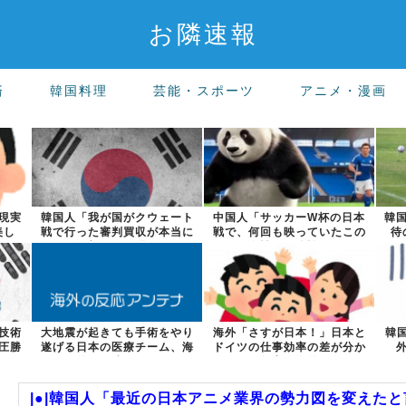
お隣速報
済
韓国料理
芸能・スポーツ
アニメ・漫画
現実
韓国人「我が国がクウェート
中国人「サッカーW杯の日本
韓
美し
戦で行った審判買収が本当に
戦で、何回も映っていたこの
待
深刻である理...
女性は一体誰...
技術
大地震が起きても手術をやり
海外「さすが日本！」日本と
韓
圧勝
遂げる日本の医療チーム、海
ドイツの仕事効率の差が分か
外でも凄すぎ...
る数字に海外...
|●|韓国人「最近の日本アニメ業界の勢力図を変えたと