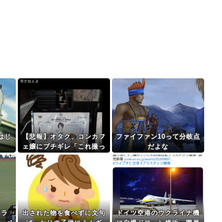
はじ
【悲報】オタク、コンカフ
ファイファン10って分岐点
ｗ
ェ嬢にブチギレ「これ撮っ
だよな
てたら顔隠してきた！写さ
ねえよ！」
マラ
出された物を食べずに文句
ドイツ空港のウクライナ機