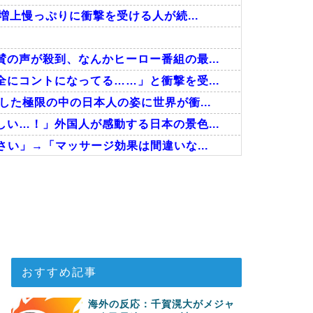
増上慢っぷりに衝撃を受ける人が続...
の声が殺到、なんかヒーロー番組の最...
にコントになってる……」と衝撃を受...
た極限の中の日本人の姿に世界が衝...
い…！」外国人が感動する日本の景色...
い」→「マッサージ効果は間違いな...
抜けるように注射していたものがこち...
、海外でも凄すぎると絶賛
分かる数字に海外が大騒ぎ
おすすめ記事
海外の反応：千賀滉大がメジャ