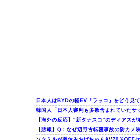
日本人はBYDの軽EV「ラッコ」をどう見
韓国人「日本人審判も多数含まれていたサッ
【海外の反応】“新タナスコ”のディアスが地
【悲報】Q：なぜ辺野古転覆事故の防カメ映像
ソクミルが夏休みおばちゃんAV70％OFFセー