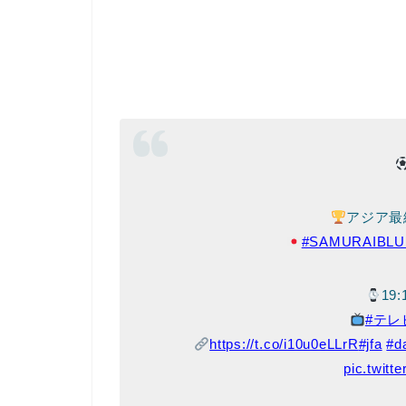
アジア最
#SAMURAIBLU
19
#テレ
https://t.co/i10u0eLLrR
#jfa
#d
pic.twit