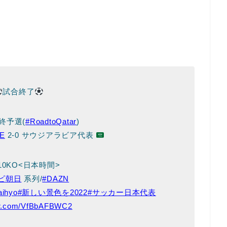
試合終了
終予選(
#RoadtoQatar
)
E
2-0 サウジアラビア代表
:10KO<日本時間>
ビ朝日
系列/
#DAZN
aihyo
#新しい景色を2022
#サッカー日本代表
ter.com/VfBbAFBWC2