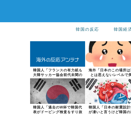
韓国の反応
韓国経
韓国人「フランスの有力紙も
海外「日本のこの場所は
大韓サッカー協会前代未聞の
とは思えないレベルで
不祥事を詳細...
い…！」外国人...
韓国人「過去のW杯で韓国代
韓国人「日本の耐震設計
表がドーピング検査をすり抜
が凄いと言うけど韓国の
けるように注...
だよね？」