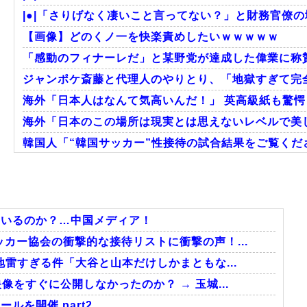
|●|「さりげなく凄いこと言ってない？」と財務官僚の
【画像】どのくノ一を快楽責めしたいｗｗｗｗｗ
「感動のフィナーレだ」と某野党が達成した偉業に称賛
ジャンポケ斎藤と代理人のやりとり、「地獄すぎて完全
海外「日本人はなんて気高いんだ！」 英高級紙も驚愕し
海外「日本のこの場所は現実とは思えないレベルで美し
韓国人「“韓国サッカー”性接待の試合結果をご覧くださ
韓国人「過去のW杯で韓国代表がドーピング検査をすり
大地震が起きても手術をやり遂げる日本の医療チーム
海外「さすが日本！」日本とドイツの仕事効率の差が
ているのか？…中国メディア！
カー協会の衝撃的な接待リストに衝撃の声！...
雷すぎる件「大谷と山本だけしかまともな...
Powered by livedoor 相互RSS
をすぐに公開しなかったのか？ → 玉城...
ルを開催 part2