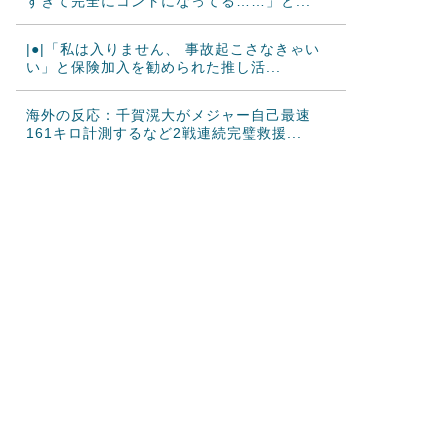
すぎて完全にコントになってる……」と...
|●|「私は入りません、 事故起こさなきゃい
い」と保険加入を勧められた推し活...
海外の反応：千賀滉大がメジャー自己最速
161キロ計測するなど2戦連続完璧救援...
韓国人「フランスの有力紙も大韓サッカー協
会前代未聞の不祥事を詳細に報道！」→...
海外「日本のこの場所は現実とは思えないレ
ベルで美しい…！」外国人が感動する日...
韓国人「我が国がクウェート戦で行った審判
買収が本当に深刻である理由がこちら…...
中国人「サッカーW杯の日本戦で、何回も映
っていたこの女性は一体誰？」 中国人...
大地震が起きても手術をやり遂げる日本の医