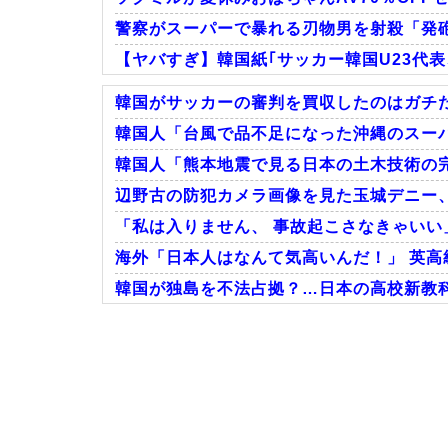
警察がスーパーで暴れる刃物男を射殺「発
【ヤバすぎ】韓国紙｢サッカー韓国U23代
韓国がサッカーの審判を買収したのはガチだっ
韓国人「台風で品不足になった沖縄のスーパ
韓国人「熊本地震で見る日本の土木技術の完
Powered by livedoor 相互RSS
辺野古の防犯カメラ画像を見た玉城デニー、
「私は入りません、 事故起こさなきゃいい
海外「日本人はなんて気高いんだ！」 英高
韓国が独島を不法占拠？…日本の高校新教
Powered by livedoor 相互RSS