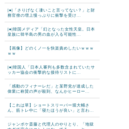
|●|「さりげなく凄いこと言ってない？」と財
務官僚の増上慢っぷりに衝撃を受け...
|●|韓国メディア「幻となった女性天皇。日本
皇族に韓半島の男の血が入る可能性...
【画像】どのくノ一を快楽責めしたいｗｗｗ
ｗｗ
|●|韓国人「日本人審判も多数含まれていたサ
ッカー協会の衝撃的な接待リストに...
「感動のフィナーレだ」と某野党が達成した
偉業に称賛の声が殺到、なんかヒーロー...
【これは草】ショートスリーパー堀大輔さ
ん、筋トレ中に「寝たほうが良い」と言わ...
ジャンポケ斎藤と代理人のやりとり、「地獄