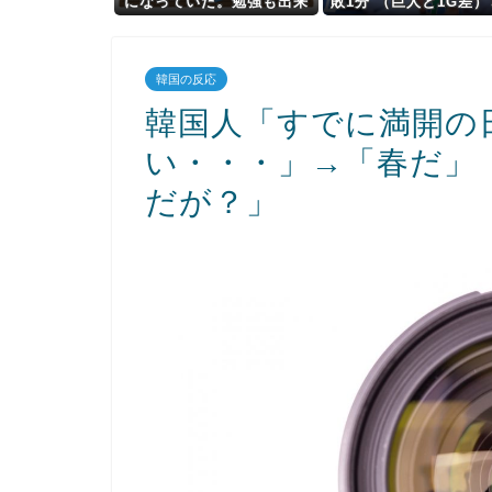
になっていた。勉強も出来
敗1分 （巨人と1G差
て、優しい子だったのに何
れ
が彼女を変えてしまったの
か
韓国の反応
韓国人「すでに満開の
い・・・」→「春だ」
だが？」