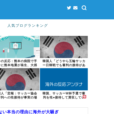
人気ブログランキング
外の反応：熊本の病院で手
韓国人「どうやら五輪サッカ
中に熊本地震が発生、大揺
ー日韓戦でも審判の接待があ
れの中でも患...
った模様…」...
国人「悲報：サッカー協会
韓国、サッカーW杯予選で審
審判への性接待が事実の場
判を性●接待して買収してい
合、国際試合...
たことが判明...
ない本当の理由に海外が大騒ぎ