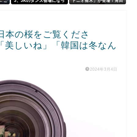
）←こ
J、JKのダンス会場になっ
トニオ猪木」が登場！角田
てしまうｗｗｗｗｗ
さんと闘魂注入！8/18
(火)〜20(木)
日本の桜をご覧くださ
「美しいね」「韓国は冬なん
2024年3月4日