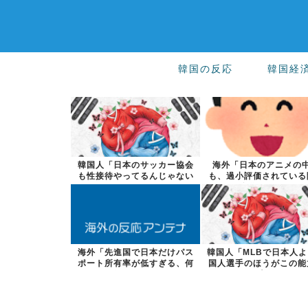
韓国の反応
韓国経
韓国人「日本のサッカー協会
海外「日本のアニメの
も性接待やってるんじゃない
も、過小評価されている
ですか？」
た名作といえば...
海外「先進国で日本だけパス
韓国人「MLBで日本人
ポート所有率が低すぎる、何
国人選手のほうがこの能
故なのか」
けは上だよ...