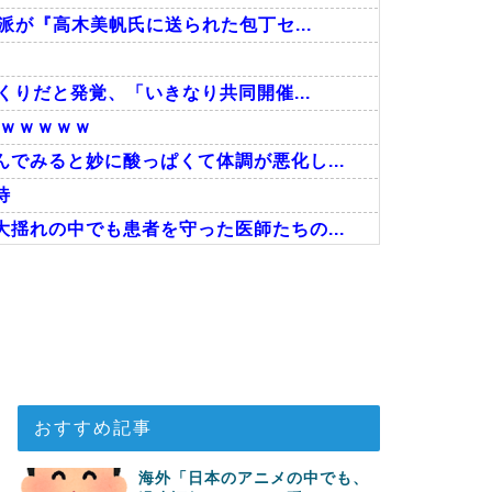
派が『高木美帆氏に送られた包丁セ...
くりだと発覚、「いきなり共同開催...
ｗｗｗｗｗｗ
でみると妙に酸っぱくて体調が悪化し...
待
揺れの中でも患者を守った医師たちの...
あった模様…」→「メダル剥奪なので...
、何故なのか」
ちらです‥」→「国境を越えた驚くべ...
おすすめ記事
海外「日本のアニメの中でも、