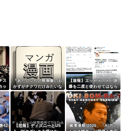
チス
『あたしンち』晩御飯のお
【速報】エッセイスト「原
カッ
かずがチクワだけみたいな
爆を二度と使わせてはなら
ww
回があった気がする
ない」→リプ「もちろん中
国の核も非難する？」→即
ブロック
勝42
【悲報】ディズニーとUS
横濱漢祭 2026、「AIアン