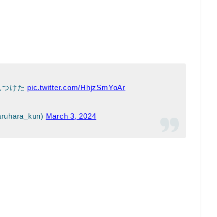
見つけた
pic.twitter.com/HhjzSmYoAr
uhara_kun)
March 3, 2024