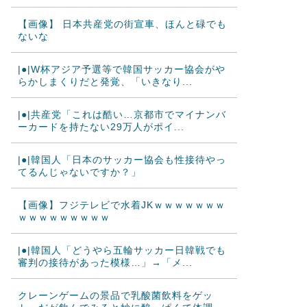
【画像】 日本共産党の街宣車、ほんと碌でも
ないな
|●|W杯アジア予選等で韓国サッカー協会がや
らかしまくりだと発覚、「いきなり...
|●|共産党「これは酷い…京都市でマイナンバ
ーカードを持たない29万人がポイ...
|●|韓国人「日本のサッカー協会も性接待やっ
てるんじゃないですか？」
【画像】フジテレビで水着JKｗｗｗｗｗｗｗ
ｗｗｗｗｗｗｗｗｗ
|●|韓国人「どうやら五輪サッカー日韓戦でも
審判の接待があった模様…」→「メ...
クレーンゲームの景品で乳酸菌飲料をゲッ