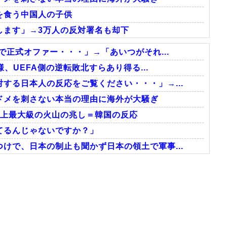
を食う中国人の子供
します」→3万人の反対署名も却下
で正式オファー・・・」→「あいつがそれ...
様、UEFA側の逆転敗北すらあり得る...
する日本人の反応をご覧ください・・・」→...
ドメを刺さない本当の理由に海外が大騒ぎ
史上最大級の火山の兆し＝韓国の反応
てるんじゃないですか？」
けで、日本の制止も聞かず日本の領土で軍事...