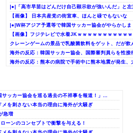
|●|「高市早苗はどんだけ自己顕示欲が強いんだ」と左
【画像】 日本共産党の街宣車、ほんと碌でもないな
|●|W杯アジア予選等で韓国サッカー協会がやらかしま
【画像】フジテレビで水着JKｗｗｗｗｗｗｗｗｗｗ
クレーンゲームの景品で乳酸菌飲料をゲット、だが飲ん
海外の反応：韓国サッカー協会、国際審判員らを性接
海外の反応：熊本の病院で手術中に熊本地震が発生、大
韓国人「どうやら五輪サッカー日韓戦でも審判の接待が
海外「先進国で日本だけパスポート所有率が低すぎる
韓国人「意外に日本との関係が深い地球の裏側の国がこ
サッカー協会を巡る過去の不祥事を報道！」...
ドメを刺さない本当の理由に海外が大騒ぎ
が急増
Powered by livedoor 相互RSS
撃ドローンのコンセプトで衝撃を与える！
ドメを刺さない本当の理由に海外が大騒ぎ