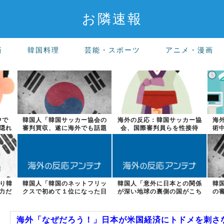
お隣速報
済
韓国料理
芸能・スポーツ
アニメ・漫画
中で
韓国人「韓国サッカー協会の
海外の反応：韓国サッカー協
海
隠れ
審判買収、遂に海外でも話題
会、国際審判員らを性接待
術
に…」→「2...
より韓
韓国人「韓国のネットフリッ
韓国人「意外に日本との関係
韓
力だ
クスで初めて１位になった日
が深い地球の裏側の国がこち
の
本のコンテン...
らです‥」→...
海外「なぜだろう！」日本が米国経済にトドメを刺さ