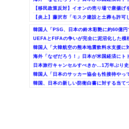
【移民政策反対】イオンの売り場で唐揚げ
【炎上】藤沢市「モスク建設と土葬も許可
韓国人「PSG、日本の鈴木彩艶に約60億円
UEFAとFIFAの争いが完全に泥沼化した模
韓国人「大韓航空の熊本地震飲料水支援に対
Powered by livedoor 相互RSS
海外「なぜだろう！」日本が米国経済にト
日本旅行キャンセルすべきか…1万年ぶり
韓国人「日本のサッカー協会も性接待やっ
韓国、日本の新しい防衛白書に対する当てつ
Powered by livedoor 相互RSS