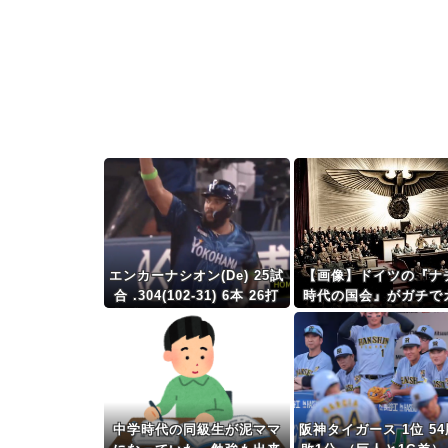
エンカーナシオン(De) 25試
【画像】ドイツの『ナ
合 .304(102-31) 6本 26打
時代の国会』がガチで
点 出塁率.311 OPS.831 w
コ良すぎるwwwww
RC+137 WAR+0.7
中学時代の同級生が泥ママ
阪神タイガース 1位 54