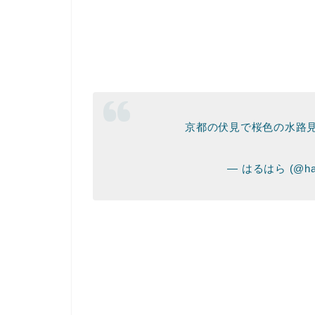
京都の伏見で桜色の水路
— はるはら (@har