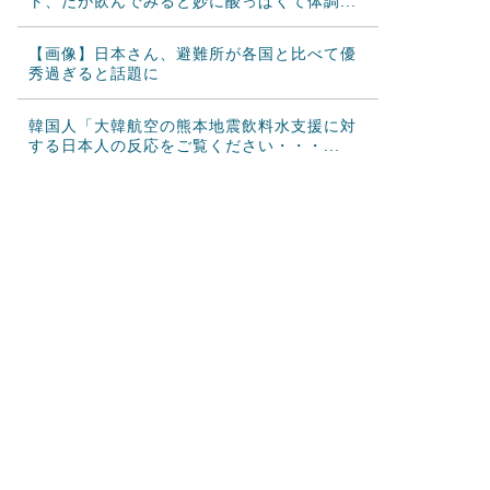
ト、だが飲んでみると妙に酸っぱくて体調...
【画像】日本さん、避難所が各国と比べて優
秀過ぎると話題に
韓国人「大韓航空の熊本地震飲料水支援に対
する日本人の反応をご覧ください・・・...
韓国人「悲報：FIFA会長にさえ2002年W杯で
韓国が審判を買収していたと思...
韓国人「日本のサッカー協会も性接待やって
るんじゃないですか？」
海外「日本のアニメの中でも、過小評価され
ている隠れた名作といえばこの作品なん...
日本人「敷地内に勝手に停めた車がバチバチ
にブロックされててウケた」→結末がめ...
海外の反応：韓国サッカー協会、国際審判員