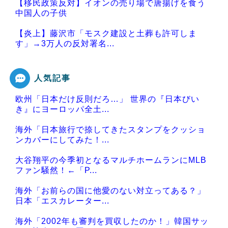
【移民政策反対】イオンの売り場で唐揚げを食う
中国人の子供
【炎上】藤沢市「モスク建設と土葬も許可しま
す」→3万人の反対署名...
人気記事
欧州「日本だけ反則だろ…」 世界の『日本びい
Powered by livedoor 相互RSS
き』にヨーロッパ全土...
海外「日本旅行で捺してきたスタンプをクッショ
ンカバーにしてみた！...
大谷翔平の今季初となるマルチホームランにMLB
ファン騒然！←「P...
海外「お前らの国に他愛のない対立ってある？」
日本「エスカレーター...
海外「2002年も審判を買収したのか！」韓国サッ