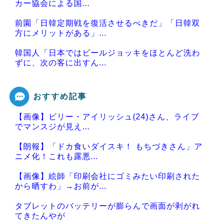
カー協会による国...
前園「日韓定期戦を復活させるべきだ」「日韓双
方にメリットがある」...
韓国人「日本ではビールジョッキをほとんど洗わ
ずに、次の客に出すん...
おすすめ記事
【画像】ビリー・アイリッシュ(24)さん、ライブ
Powered by livedoor 相互RSS
でマンスジが見え...
【朗報】「ドカ食いダイスキ！ もちづきさん」ア
ニメ化！これも露悪...
【画像】絵師「印刷会社にゴミみたい印刷された
から晒すわ」→お前が...
タブレットのバッテリーが膨らんで画面が剥がれ
てきたんやが