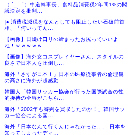
（ ´_ゝ`）中道幹事長、食料品消費税2年間1%の閣
議決定を批判...
|●|消費税減税をなんとしても阻止したい石破前首
相、「何いってん...
【画像】日焼け口リの締まったお尻っていいよ
ね！ｗｗｗｗｗ
【画像】海外女コスプレイヤーさん、スタイルの
良さで日本人を圧倒し...
海外「さすが日本！」日本の医療従事者の倫理観
の高さに海外が超感動
韓国人「韓国サッカー協会が行った国際試合の性
的接待の全容がこちら...
海外「2002年も審判を買収したのか！」韓国サッ
カー協会による国...
海外「日本なんて行くんじゃなかった…」 日本を
知ってしまったディ...