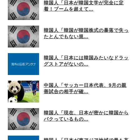
韓国人「日本が韓国文学が完全に定
着！ブームを超えて...
韓国人「韓国が韓国株式の暴落で失っ
たとんでもない規...
韓国人「日本には韓国みたいなドラッ
グストアがないの...
中国人「サッカー日本代表、9月の親
善試合の相手が確...
韓国人「現在、日本が密かに韓国から
パクっているもの...