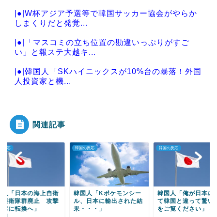
|●|W杯アジア予選等で韓国サッカー協会がやらか
しまくりだと発覚...
|●|「マスコミの立ち位置の勘違いっぷりがすご
い」と報ステ大越キ...
|●|韓国人「SKハイニックスが10%台の暴落！外国
人投資家と機...
|●|消費税減税に反対していた財務省の面目が丸潰
れに、減税が決ま...
関連記事
の反応
韓国の反応
韓国の反応
Powered by livedoor 相互RSS
国人「日本の海上自衛
韓国人「Kポケモンシー
韓国人「俺が日本に
、護衛隊群廃止 攻撃
ル、日本に輸出された結
て韓国と違って驚い
部隊に転換へ」
果・・・」
をご覧ください」→
日...