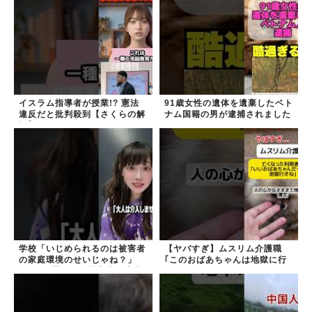
イスラム指導者が授業!? 憲法
91歳女性の遺体を遺棄したベト
違反だと批判殺到【さくらの解
ナム国籍の男が逮捕されました
説】
#移民 #外国人
学校「いじめられるのは被害者
【ヤバすぎ】ムスリム介護職
の家庭環境のせいじゃね？」
｢このおばあちゃんは地獄に行
→2年放置いじめ被害者が適応
く｣
障害に...未だに加...