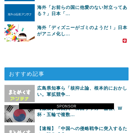
海外「お前らの国に他愛のない対立ってあ
る？」日本「...
海外「ディズニーがゴミのようだ！」日本
がアニメ化し...
おすすめ記事
広島県知事ら「核抑止論、根本的におかし
い。軍拡競争...
SPONSOR
【激震】韓国人「韓国サッカー協会、W
杯・五輪で複数...
【速報】「中国への侵略戦争に突入するた