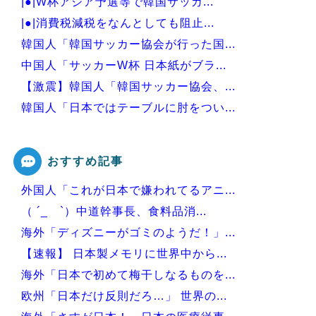
|●|W杯アジア予選等で韓国サッカ...
|●|消費税減税をなんとしても阻止...
韓国人「韓国サッカー協会が行った国...
中国人「サッカーW杯 日本紙がブラ...
【激震】韓国人「韓国サッカー協会、...
韓国人「日本ではテーブルに肘をつい...
韓国人「韓国サッカー協会W杯予選で...
おすすめ記事
外国人「これが日本で嫌われてるアニ...
Powered by livedoor 相互RSS
（ ´_ゝ`）中道幹事長、食料品消...
海外「ディズニーがゴミのようだ！」...
【速報】 日本製メモリに世界中から...
海外「日本で初めて梅干しなるものを...
欧州「日本だけ反則だろ…」 世界の...