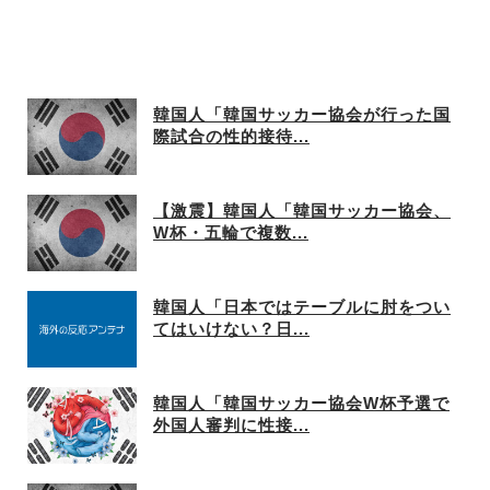
韓国人「韓国サッカー協会が行った国
際試合の性的接待...
【激震】韓国人「韓国サッカー協会、
W杯・五輪で複数...
韓国人「日本ではテーブルに肘をつい
てはいけない？日...
韓国人「韓国サッカー協会W杯予選で
外国人審判に性接...