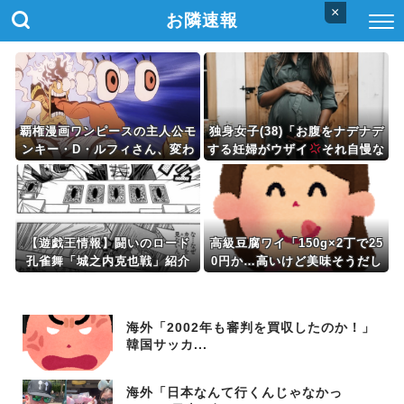
×
お隣速報
覇権漫画ワンピースの主人公モ
独身女子(38)「お腹をナデナデ
ンキー・D・ルフィさん、変わ
する妊婦がウザイ
それ自慢な
り果てた姿で発見される・・・
の？
」
【遊戯王情報】闘いのロード
高級豆腐ワイ「150g×2丁で25
孔雀舞「城之内克也戦」紹介
0円か…高いけど美味そうだし
一丁買ってみるか！」
海外「2002年も審判を買収したのか！」
韓国サッカ...
海外「日本なんて行くんじゃなかっ