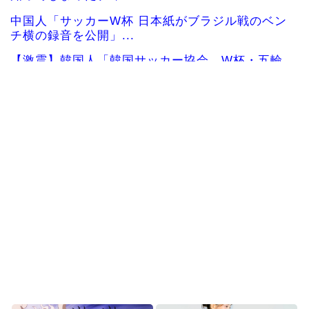
中国人「サッカーW杯 日本紙がブラジル戦のベン
チ横の録音を公開」...
【激震】韓国人「韓国サッカー協会、W杯・五輪
で複数回の性接待を行...
大谷翔平が25＆26号ホームラン、3安打の猛打賞
もチームはまさか...
海外「日本で初めて梅干しなるものを食べた」日
本旅行で食べた変わっ...
韓国人「日本ではテーブルに肘をついてはいけな
い？日本の食事マナー...
韓国人「韓国サッカー協会W杯予選で外国人審判
に性接待したことが発...