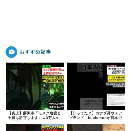
おすすめ記事
【炎上】藤沢市「モスク建設と
【知ってた？】カナダ発ウェア
土葬も許可します」→3万人の
ブランド、lululemonが日本で
反対署名も却下
オープン→店名は日本差別から
できた？