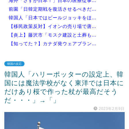
海外「さすが日本！」日本の医療従事...
前園「日韓定期戦を復活させるべきだ...
韓国人「日本ではビールジョッキをほ...
【移民政策反対】イオンの売り場で唐...
【炎上】藤沢市「モスク建設と土葬も...
【知ってた？】カナダ発ウェアブラン...
韓国の反応
韓国人「ハリーポッターの設定上、韓
Powered by livedoor 相互RSS
国には魔法学校がなく東洋では日本に
だけあり桜で作った杖が最高だそう
だ・・・」→「」
2023年2月9日