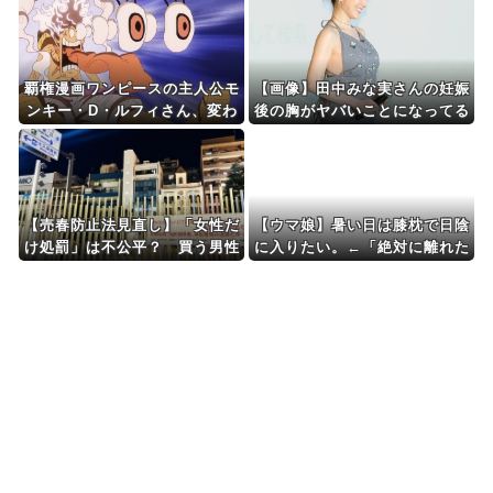
Powered by livedoor 相互RSS
覇権漫画ワンピースの主人公モ
【画像】田中みな実さんの妊娠
ンキー・D・ルフィさん、変わ
後の胸がヤバいことになってる
り果てた姿で発見される・・・
【売春防止法見直し】「女性だ
【ウマ娘】暑い日は膝枕で日陰
け処罰」は不公平？ 買う男性
に入りたい。←「絶対に離れた
も罰するべき 上野千鶴子×鈴
くない場所だな」
木涼美対談