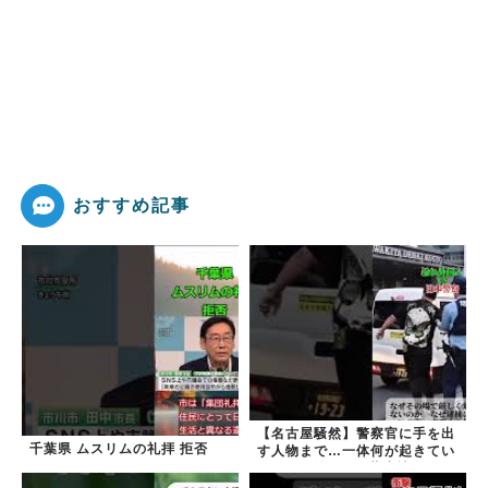
おすすめ記事
【名古屋騒然】警察官に手を出
千葉県 ムスリムの礼拝 拒否
す人物まで…一体何が起きてい
るのか #外国人 #共生社会
#japan