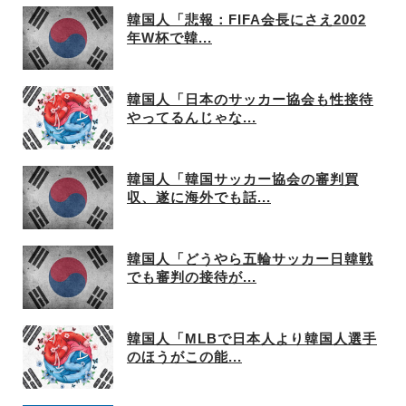
韓国人「悲報：FIFA会長にさえ2002
年W杯で韓...
韓国人「日本のサッカー協会も性接待
やってるんじゃな...
韓国人「韓国サッカー協会の審判買
収、遂に海外でも話...
韓国人「どうやら五輪サッカー日韓戦
でも審判の接待が...
韓国人「MLBで日本人より韓国人選手
のほうがこの能...