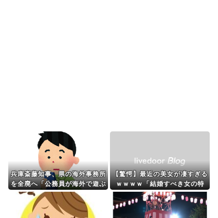
海外の反応：韓国サッカー協会、国際審判員らを
性接待
海外の反応：熊本の病院で手術中に熊本地震が発
生、大揺れの中でも患...
海外「先進国で日本だけパスポート所有率が低す
ぎる、何故なのか」
Powered by livedoor 相互RSS
兵庫斎藤知事、県の海外事務所
【驚愕】最近の美女が凄すぎる
を全廃へ「公務員が海外で遊ぶ
ｗｗｗｗ「結婚すべき女の特
ためにあるだけ」 [96324361
徴」がこちら…
9]