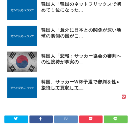
韓国人「韓国のネットフリックスで初
めて１位になった...
韓国人「意外に日本との関係が深い地
球の裏側の国がこ...
韓国人「悲報：サッカー協会の審判へ
の性接待が事実の...
韓国、サッカーW杯予選で審判を性●
接待して買収して...