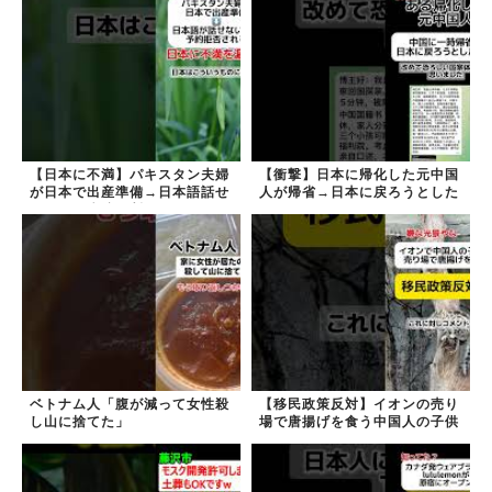
【日本に不満】パキスタン夫婦
【衝撃】日本に帰化した元中国
が日本で出産準備→日本語話せ
人が帰省→日本に戻ろうとした
ないため病院に断られる
ら…
ベトナム人「腹が減って女性殺
【移民政策反対】イオンの売り
し山に捨てた」
場で唐揚げを食う中国人の子供