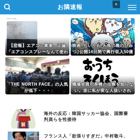
×
お隣速報
【悲報】エアコン業者、正論
映画｢ちいかわ 人魚の島のひみ
「エアコンスプレーなんて使わ
つ｣公開14日間で興行収入50億
ない方がいい」ﾄﾞﾝｯ！
円突破 最終興収102.8億円の
｢シン･エヴァ｣に並ぶペース
「THE NORTH FACE」の人気
職場全員が長崎の出島を知らな
が低下・・・
い。逆に私が変な人扱いされ
た、一般常識だと思ってたのに
海外の反応：韓国サッカー協会、国際審
判員らを性接待
フランス人「欲張りすぎだ」中村敬斗、