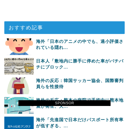
おすすめ記事
海外「日本のアニメの中でも、過小評価さ
れている隠れ...
日本人「敷地内に勝手に停めた車がバチバ
チにブロック...
海外の反応：韓国サッカー協会、国際審判
員らを性接待
海外の反応：熊本の病院で手術中に熊本地
SPONSOR
震が発生、大...
海外「先進国で日本だけパスポート所有率
が低すぎる、...