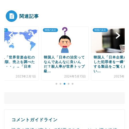
|●|韓国人「大韓航空の熊本地震飲料水支援に対す
る日本人の反応を...
関連記事
の反応
韓国の反応
韓国の反応
Powered by livedoor 相互RSS
国人「世界音楽会社の
韓国人「日本の治安って
韓国人「日本企業が
価総額、売上を調べた
なんであんなに良いん
した犯罪者を一瞬で
果・・・」→「日本
だ？殺人率が世界トップ
する製品をご覧くだ
.
級...
い...
2023年2月1日
2024年5月13日
2023年3
コメントガイドライン