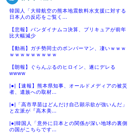
韓国人「大韓航空の熊本地震飲料水支援に対する
Powered by livedoor 相互RSS
日本人の反応をご覧く...
【悲報】バンダイナムコ決算、プリキュアが前年
比大幅減少
【動画】ガチ勢同士のボンバーマン、凄いｗｗｗ
ｗｗｗｗｗｗｗｗｗ
【朗報】ぐらんぶるのヒロイン、遂にデレる
wwww
|●|【速報】熊本県知事、オールドメディアの被災
者、遺族への取材...
|●|「高市早苗はどんだけ自己顕示欲が強いんだ」
と左派が『高木美...
|●|韓国人「意外に日本との関係が深い地球の裏側
の国がこちらです...