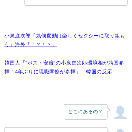
小泉進次郎「気候変動は楽しくセクシーに取り組も
う」海外「！？！？」
韓国人「“ポスト安倍”の小泉進次郎環境相が靖国参
拝！4年ぶりに現職閣僚が参拝」 韓国の反応
どこにあるの？