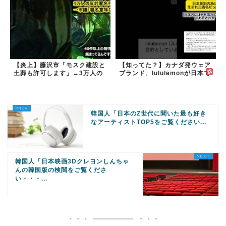
【炎上】藤沢市「モスク建設と
【知ってた？】カナダ発ウェア
土葬も許可します」→3万人の
ブランド、lululemonが日本で
反対署名も却下
オープン→店名は日本差別から
できた？
韓国人「日本のZ世代に聞いた最も好き
なアーティストTOP5をご覧ください...
韓国人「日本映画3Dクレヨンしんちゃ
んの韓国版の検閲をご覧くださ
い・・・...