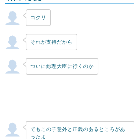
コクリ
Powered by livedoor 相互RSS
それが支持だから
ついに総理大臣に行くのか
でもこの子意外と正義のあるところがあ
ったよ