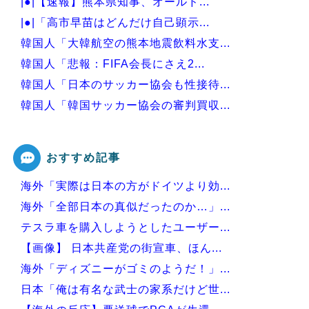
|●|【速報】熊本県知事、オールド...
|●|「高市早苗はどんだけ自己顕示...
韓国人「大韓航空の熊本地震飲料水支...
韓国人「悲報：FIFA会長にさえ2...
韓国人「日本のサッカー協会も性接待...
韓国人「韓国サッカー協会の審判買収...
韓国人「今海外で韓国2002W杯ベ...
おすすめ記事
海外「実際は日本の方がドイツより効...
Powered by livedoor 相互RSS
海外「全部日本の真似だったのか…」...
テスラ車を購入しようとしたユーザー...
【画像】 日本共産党の街宣車、ほん...
海外「ディズニーがゴミのようだ！」...
日本「俺は有名な武士の家系だけど世...