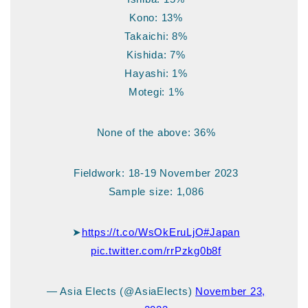
Kono: 13%
Takaichi: 8%
Kishida: 7%
Hayashi: 1%
Motegi: 1%
None of the above: 36%
Fieldwork: 18-19 November 2023
Sample size: 1,086
➤
https://t.co/WsOkEruLjO
#Japan
pic.twitter.com/rrPzkg0b8f
— Asia Elects (@AsiaElects)
November 23,