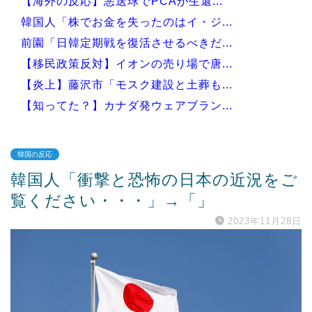
【海外の反応】悪送球でPCAが生還...
韓国人「株でお金を失ったのはイ・ジ...
前園「日韓定期戦を復活させるべきだ...
【移民政策反対】イオンの売り場で唐...
【炎上】藤沢市「モスク建設と土葬も...
【知ってた？】カナダ発ウェアブラン...
韓国の反応
韓国人「衝撃と恐怖の日本の近況をご
Powered by livedoor 相互RSS
覧ください・・・」→「」
2023年11月28日