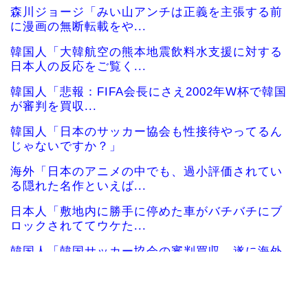
森川ジョージ「みい山アンチは正義を主張する前
に漫画の無断転載をや...
韓国人「大韓航空の熊本地震飲料水支援に対する
日本人の反応をご覧く...
韓国人「悲報：FIFA会長にさえ2002年W杯で韓国
が審判を買収...
韓国人「日本のサッカー協会も性接待やってるん
じゃないですか？」
海外「日本のアニメの中でも、過小評価されてい
る隠れた名作といえば...
日本人「敷地内に勝手に停めた車がバチバチにブ
ロックされててウケた...
韓国人「韓国サッカー協会の審判買収、遂に海外
でも話題に…」→「2...
韓国人「今海外で韓国2002W杯ベスト4も怪しい
と言われてるよ！...