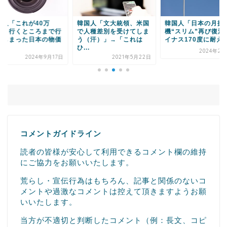
韓国人「文大統領、米国
韓国人「日本の月探査
韓国人「ユン・
で人種差別を受けてしま
機“スリム”再び復活 マ
ル、日本の首相
う（汗）」→「これは
イナス170度に耐えて...
談」→「国力が
ひ...
上...
2024年2月28日
2021年5月22日
202
コメントガイドライン
読者の皆様が安心して利用できるコメント欄の維持
にご協力をお願いいたします。
荒らし・宣伝行為はもちろん、記事と関係のないコ
メントや過激なコメントは控えて頂きますようお願
いいたします。
当方が不適切と判断したコメント（例：長文、コピ