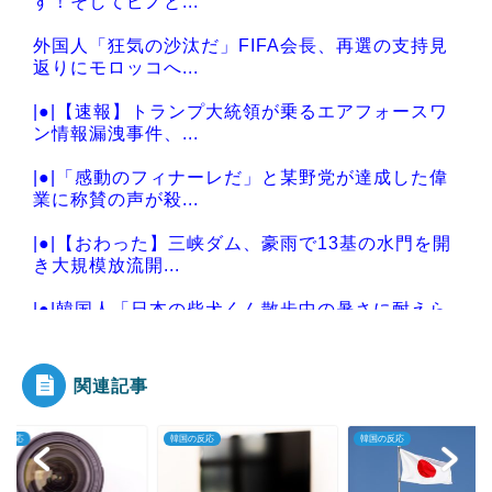
す！そしてピノと...
外国人「狂気の沙汰だ」FIFA会長、再選の支持見
返りにモロッコへ...
|●|【速報】トランプ大統領が乗るエアフォースワ
ン情報漏洩事件、...
|●|「感動のフィナーレだ」と某野党が達成した偉
業に称賛の声が殺...
|●|【おわった】三峡ダム、豪雨で13基の水門を開
き大規模放流開...
|●|韓国人「日本の柴犬くん散歩中の暑さに耐えら
れなかった結果」
関連記事
韓国の反応
韓国の反応
韓国の反応
Powered by livedoor 相互RSS