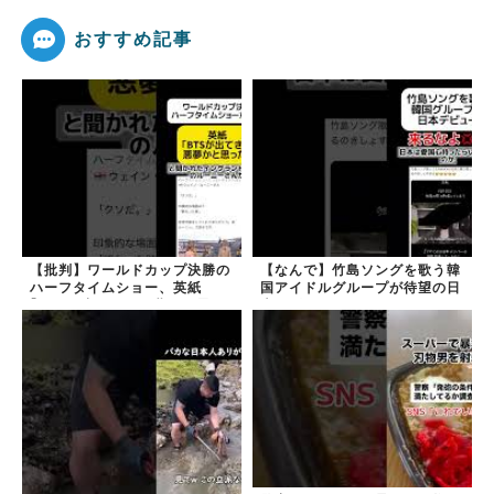
おすすめ記事
【批判】ワールドカップ決勝の
【なんで】竹島ソングを歌う韓
ハーフタイムショー、英紙
国アイドルグループが待望の日
｢BTSが出てきて悪夢かと思っ
本デビュー
た｣