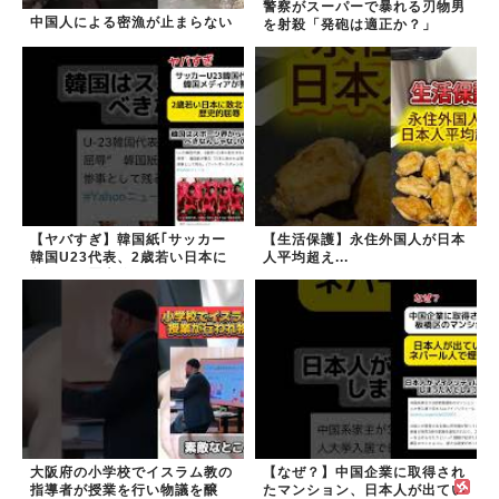
警察がスーパーで暴れる刃物男
中国人による密漁が止まらない
を射殺「発砲は適正か？」
【ヤバすぎ】韓国紙｢サッカー
【生活保護】永住外国人が日本
韓国U23代表、2歳若い日本に
人平均超え...
負けると歴史的屈辱｣
大阪府の小学校でイスラム教の
【なぜ？】中国企業に取得され
指導者が授業を行い物議を醸
たマンション、日本人が出てい