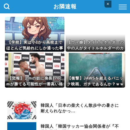
×
お隣速報
【学校】実は小1から高校まで
【ウマ娘】タイトルホルダーの
ほとんど気紛れにしか通った事
中の人がタイトルホルダーのカ
がない私。それでも中学の息子
ードを引く動画
の勉強をみられる事に驚いてる
【悲報】２ｍの奴に身長170c
【衝撃】JAWSを超えるパニッ
mが勝てる可能性が一番高い格
ク映画、ガチであるんか？ｗｗ
闘技ｗｗｗｗｗｗｗｗｗｗ
ｗｗｗｗｗｗｗｗ
韓国人「日本の柴犬くん散歩中の暑さに
耐えられなかっ...
韓国人「韓国サッカー協会関係者が『不