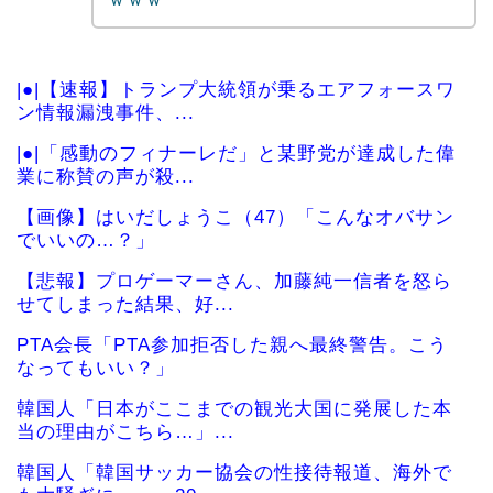
|●|【速報】トランプ大統領が乗るエアフォースワ
ン情報漏洩事件、...
|●|「感動のフィナーレだ」と某野党が達成した偉
業に称賛の声が殺...
【画像】はいだしょうこ（47）「こんなオバサン
でいいの…？」
【悲報】プロゲーマーさん、加藤純一信者を怒ら
せてしまった結果、好...
PTA会長「PTA参加拒否した親へ最終警告。こう
なってもいい？」
韓国人「日本がここまでの観光大国に発展した本
当の理由がこちら…」...
韓国人「韓国サッカー協会の性接待報道、海外で