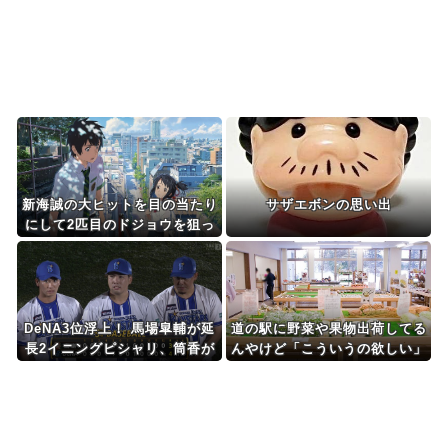
ました” Twi...
Powered by livedoor 相互RSS
新海誠の大ヒットを目の当たり
サザエボンの思い出
にして2匹目のドジョウを狙っ
たけど滑ったアニメ映画達、な
んやかんや面白いものもある説
DeNA3位浮上！ 馬場皐輔が延
道の駅に野菜や果物出荷してる
長2イニングピシャリ、筒香が
んやけど「こういうの欲しい」
サヨナラホームラン！！
とかある？