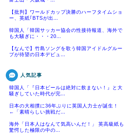
【批判】ワールドカップ決勝のハーフタイムショ
ー、英紙｢BTSが出...
韓国人「韓国サッカー協会の性接待報道、海外で
も大騒ぎに・・・20...
【なんで】竹島ソングを歌う韓国アイドルグルー
プが待望の日本デビュ...
人気記事
韓国人「『日本ビールは絶対に飲まない！』と大
Powered by livedoor 相互RSS
騒ぎしていた時代が完...
日本の大相撲に36年ぶりに英国人力士が誕生！
←「素晴らしい挑戦だ...
海外「日本人はなんて気高いんだ！」 英高級紙も
驚愕した極限の中の...