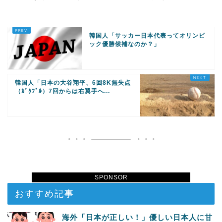
す！ #大阪 #イスラム教 #モス
きネパール人で埋まる
ク
韓国人「サッカー日本代表ってオリンピ
ック優勝候補なのか？」
韓国人「日本の大谷翔平、6回8K無失点
（ｶﾞｸﾌﾞﾙ）7回からは右翼手へ...
SPONSOR
おすすめ記事
海外「日本が正しい！」優しい日本人に甘