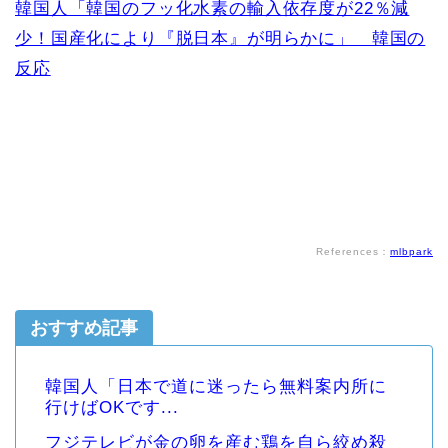
韓国人「韓国のフッ化水素の輸入依存度が22％減
少！国産化により『脱日本』が明らかに」 韓国の
反応
References：
mlbpark
おすすめ記事
韓国人「日本で道に迷ったら無料案内所に
行けばOKです...
フジテレビが金の卵を産む鶏を自ら絞め殺