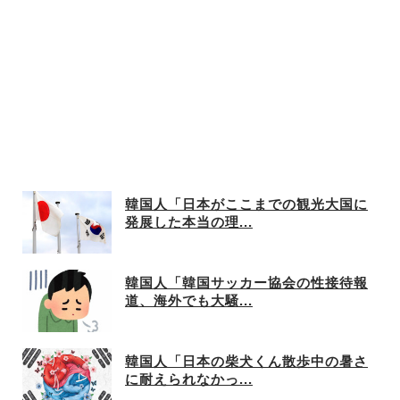
韓国人「日本がここまでの観光大国に
発展した本当の理...
韓国人「韓国サッカー協会の性接待報
道、海外でも大騒...
韓国人「日本の柴犬くん散歩中の暑さ
に耐えられなかっ...