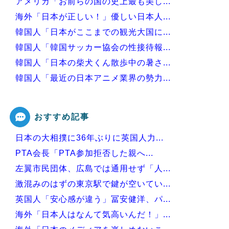
アメリカ「お前らの国の史上最も美し...
海外「日本が正しい！」優しい日本人...
韓国人「日本がここまでの観光大国に...
韓国人「韓国サッカー協会の性接待報...
韓国人「日本の柴犬くん散歩中の暑さ...
韓国人「最近の日本アニメ業界の勢力...
韓国人「韓国サッカー協会関係者が『...
おすすめ記事
日本の大相撲に36年ぶりに英国人力...
Powered by livedoor 相互RSS
PTA会長「PTA参加拒否した親へ...
左翼市民団体、広島では通用せず「人...
激混みのはずの東京駅で鍵が空いてい...
英国人「安心感が違う」冨安健洋、パ...
海外「日本人はなんて気高いんだ！」...