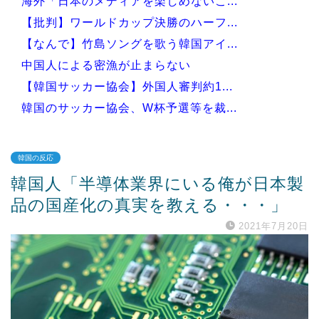
海外「日本のメディアを楽しめないこ...
【批判】ワールドカップ決勝のハーフ...
【なんで】竹島ソングを歌う韓国アイ...
中国人による密漁が止まらない
【韓国サッカー協会】外国人審判約1...
韓国のサッカー協会、W杯予選等を裁...
韓国の反応
韓国人「半導体業界にいる俺が日本製
Powered by livedoor 相互RSS
品の国産化の真実を教える・・・」
2021年7月20日