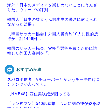
海外「日本のメディアを楽しめないことにうんざ
りだ。ウィーブの評判...
韓国人「日本の柴犬くん散歩中の暑さに耐えられ
なかった結果」
【韓国サッカー協会】外国人審判約10人に性的接
待か 計1496回...
韓国のサッカー協会、W杯予選等を裁くために訪
韓した外国人審判を「...
おすすめ記事
スパロボ信者「Vチューバーとかいうチー牛向けコ
Powered by livedoor 相互RSS
ンテンツが入ってく...
【NMB48】西住美咲妃が困ってる
【キン肉マン】540話感想 ついに刻の神が姿を現