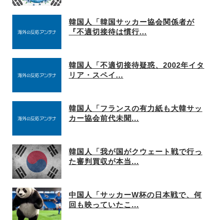
韓国人「韓国サッカー協会関係者が
『不適切接待は慣行...
韓国人「不適切接待疑惑、2002年イタ
リア・スペイ...
韓国人「フランスの有力紙も大韓サッ
カー協会前代未聞...
韓国人「我が国がクウェート戦で行っ
た審判買収が本当...
中国人「サッカーW杯の日本戦で、何
回も映っていたこ...