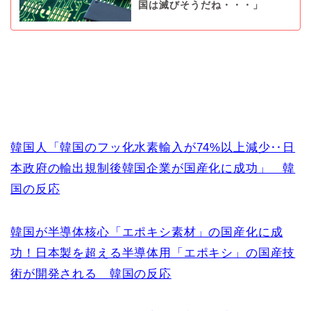
国は滅びそうだね・・・」
韓国人「韓国のフッ化水素輸入が74%以上減少‥日
本政府の輸出規制後韓国企業が国産化に成功」 韓
国の反応
韓国が半導体核心「エポキシ素材」の国産化に成
功！日本製を超える半導体用「エポキシ」の国産技
術が開発される 韓国の反応