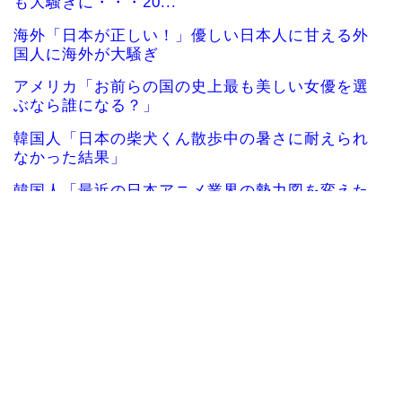
も大騒ぎに・・・20...
海外「日本が正しい！」優しい日本人に甘える外
国人に海外が大騒ぎ
アメリカ「お前らの国の史上最も美しい女優を選
ぶなら誰になる？」
韓国人「日本の柴犬くん散歩中の暑さに耐えられ
なかった結果」
韓国人「最近の日本アニメ業界の勢力図を変えた
と言われる作品がこち...
韓国人「韓国サッカー協会関係者が『不適切接待
は慣行だった』と衝撃...
海外の反応：千賀滉大がメジャー自己最速161キロ
計測するなど2戦...
海外「日本のこの場所は現実とは思えないレベル
で美しい…！」外国人...
女性：“熊本で被災された人たちへ300万円寄付し