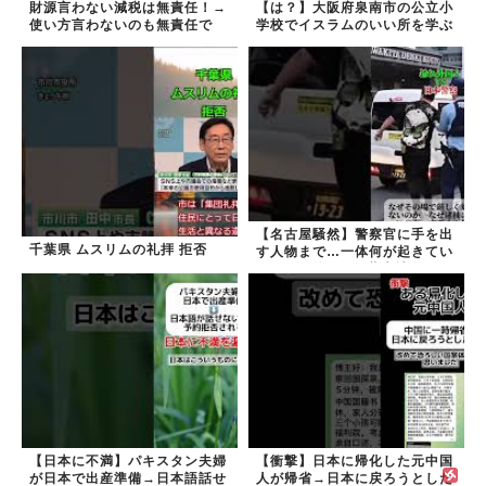
財源言わない減税は無責任！→
【は？】大阪府泉南市の公立小
使い方言わないのも無責任で
学校でイスラムのいい所を学ぶ
は？
【名古屋騒然】警察官に手を出
千葉県 ムスリムの礼拝 拒否
す人物まで…一体何が起きてい
るのか #外国人 #共生社会
#japan
【日本に不満】パキスタン夫婦
【衝撃】日本に帰化した元中国
が日本で出産準備→日本語話せ
人が帰省→日本に戻ろうとした