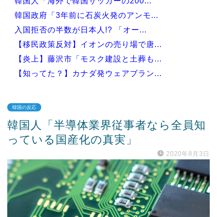
韓国人「海外で韓国サッカーの200...
韓国政府「3年前に石炭火発のアンモ...
入国拒否の半数が日本人!? 「オー...
【移民政策反対】イオンの売り場で唐...
【炎上】藤沢市「モスク建設と土葬も...
【知ってた？】カナダ発ウェアブラン...
韓国の反応
韓国人「半導体業界従事者なら全員知
Powered by livedoor 相互RSS
っている国産化の真実」
2020年8月3日