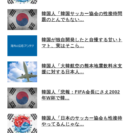
韓国人「韓国サッカー協会の性接待問
題のとんでもない...
韓国が独自開発したと自慢する甘いト
マト、実はそこら...
韓国人「大韓航空の熊本地震飲料水支
援に対する日本人...
韓国人「悲報：FIFA会長にさえ2002
年W杯で韓...
韓国人「日本のサッカー協会も性接待
やってるんじゃな...