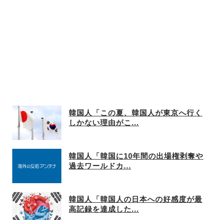
韓国人「この夏、韓国人が東京へ行く
しかない理由がこ...
韓国人「韓国に10年間の出場権剥奪や
過去ワールドカ...
韓国人「韓国人の日本への好感度が最
高記録を達成した...