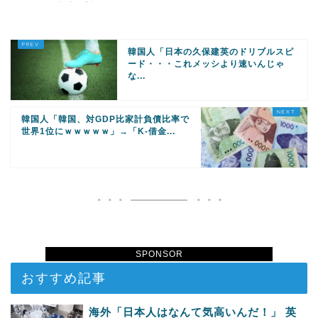
ないため病院に断られる
ら…
韓国人「日本の久保建英のドリブルスピ
ード・・・これメッシより速いんじゃ
な...
韓国人「韓国、対GDP比家計負債比率で
世界1位にｗｗｗｗｗ」→「K-借金...
SPONSOR
おすすめ記事
海外「日本人はなんて気高いんだ！」 英