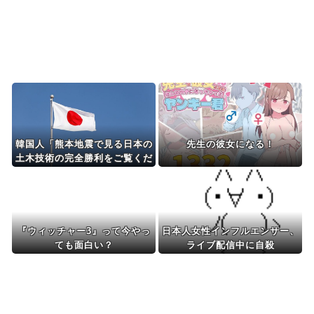
Powered by livedoor 相互RSS
韓国人「熊本地震で見る日本の
先生の彼女になる！
土木技術の完全勝利をご覧くだ
さい」→「これはすごいわ」
「こういうのを見ると日本人は
何か適当に作る感じがしな
い・・・」「あれがまさに経験
値である」
『ウィッチャー3』って今やっ
日本人女性インフルエンサー、
ても面白い？
ライブ配信中に自殺