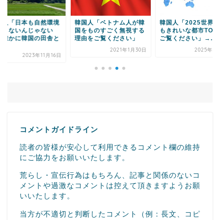
国人「日本も自然環境
韓国人「ベトナム人が韓
韓国人「2025世界
悪くないんじゃない
国をものすごく無視する
もきれいな都市TOP
？確かに韓国の田舎と
理由をご覧ください」
ご覧ください」→...
.
2021年1月30日
2025年7
2023年11月16日
コメントガイドライン
読者の皆様が安心して利用できるコメント欄の維持
にご協力をお願いいたします。
荒らし・宣伝行為はもちろん、記事と関係のないコ
メントや過激なコメントは控えて頂きますようお願
いいたします。
当方が不適切と判断したコメント（例：長文、コピ