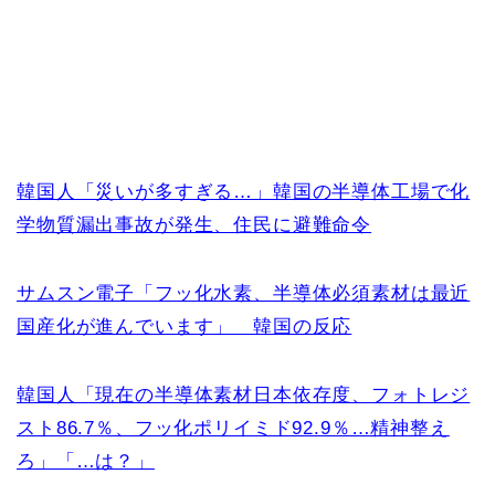
韓国人「災いが多すぎる…」韓国の半導体工場で化
学物質漏出事故が発生、住民に避難命令
サムスン電子「フッ化水素、半導体必須素材は最近
国産化が進んでいます」 韓国の反応
韓国人「現在の半導体素材日本依存度、フォトレジ
スト86.7％、フッ化ポリイミド92.9％…精神整え
ろ」「…は？」