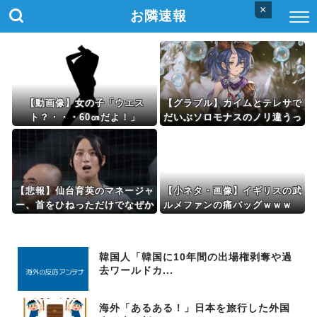
×
お隣速報
【動画像】女の子「ウエス
【グラブル】カイムとテレサで
ト？・・・60㎝だよ！」
だいぶソロモナスのノリ違うっ
て本当？
【悲報】仙台育英のマネージャ
【小ネタ・画像】イギリスの武
ー、首をひねっただけでなぜか
ルメファンの痛バッグｗｗｗ
ウインクしたことにされてしま
他ウマ娘・競馬小ネタまとめ
う
韓国人「韓国に10年間の出場権剥奪や過
去ワールドカ...
海外「あるある！」日本を旅行した外国