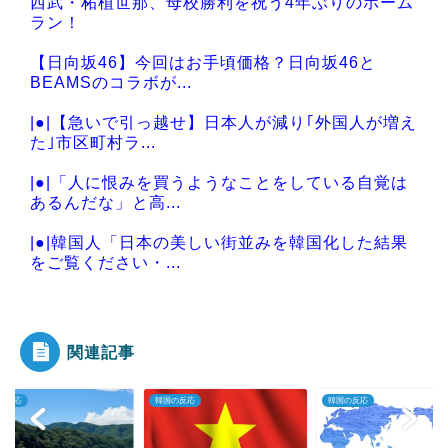
西武・柘植世那、母校勝利を祝う4年ぶりのホーム
ラン！
【日向坂46】今回はお手頃価格？日向坂46と
BEAMSのコラボが...
|●|【急いで引っ越せ】日本人が減り｢外国人が増え
た｣市区町村ラ...
|●|「人に恨みを買うようなことをしている自覚は
あるんだな」と高...
|●|韓国人「日本の美しい街並みを韓国化した結果
をご覧ください・...
|●|西側からの手痛い指摘に激怒した中国総領事
館、「これが米国人...
関連記事
の反応
韓国の反応
韓国の反応
Powered by livedoor 相互RSS