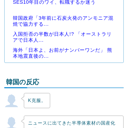
SES10年目のワイ、転職するか迷う
韓国政府「3年前に石炭火発のアンモニア混
焼で協力する...
入国拒否の半数が日本人!? 「オーストラリ
アで日本人...
海外「日本よ、お前がナンバーワンだ」 熊
本地震直後の...
韓国の反応
K克服。
Powered by livedoor 相互RSS
ニュースに出てきた半導体素材の国産化