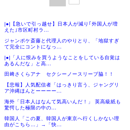
|●|【急いで引っ越せ】日本人が減り｢外国人が増
えた｣市区町村ラ...
ジャンポケ斎藤と代理人のやりとり、「地獄すぎ
て完全にコントになっ...
|●|「人に恨みを買うようなことをしている自覚は
あるんだな」と高...
田﨑さくらアナ セクシーノースリーブ脇！！
【悲報】人気配信者「はっきり言う、ジャングリ
ア沖縄ほんとーーーー...
海外「日本人はなんて気高いんだ！」 英高級紙も
驚愕した極限の中の...
韓国人「この夏、韓国人が東京へ行くしかない理
由がこちら…」→「快...