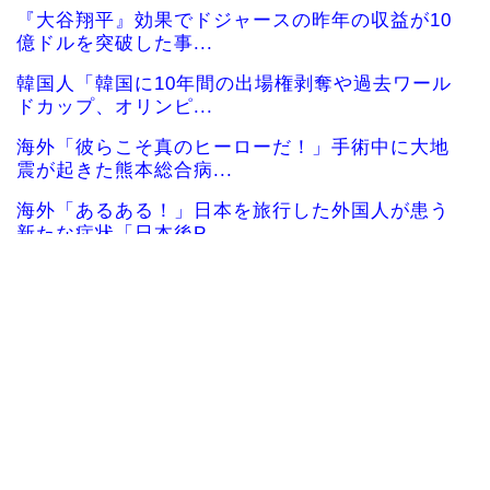
『大谷翔平』効果でドジャースの昨年の収益が10
億ドルを突破した事...
韓国人「韓国に10年間の出場権剥奪や過去ワール
ドカップ、オリンピ...
海外「彼らこそ真のヒーローだ！」手術中に大地
震が起きた熊本総合病...
海外「あるある！」日本を旅行した外国人が患う
新たな症状「日本後P...
韓国人「韓国人の日本への好感度が最高記録を達
成した理由」
韓国人「韓国サッカー協会の性接待問題のとんで
もない言い訳がこちら...
韓国が独自開発したと自慢する甘いトマト、実は
そこら辺のトマトに砂...
海外「絶対行きたくない国は？」かなりの割合で
あの国を挙げられる結...