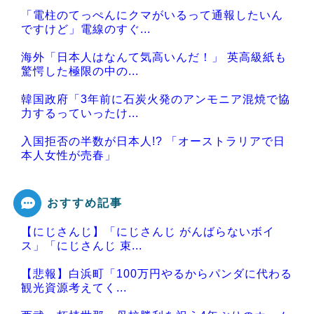
「電柱のてっぺんにクマがいるって通報したいん
ですけど」電線のすぐ...
海外「日本人はなんて気高いんだ！」 英高級紙も
驚愕した極限の中の...
韓国政府「3年前に石炭火発のアンモニア混焼で協
力するっていったけ...
入国拒否の半数が日本人!? 「オーストラリアで日
本人女性が売春」
おすすめ記事
【にじさんじ】「にじさんじ がんばらないボイ
Powered by livedoor 相互RSS
ス」「にじさんじ 束...
【悲報】白浜町「100万円やるからパンダに代わる
観光資源考えてく...