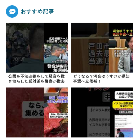
おすすめ記事
公園を不法占拠をして騒音を撒
どうなる？河合ゆうすけが県知
き散らした反対派を警察が撤去
事選へ立候補！
しました！