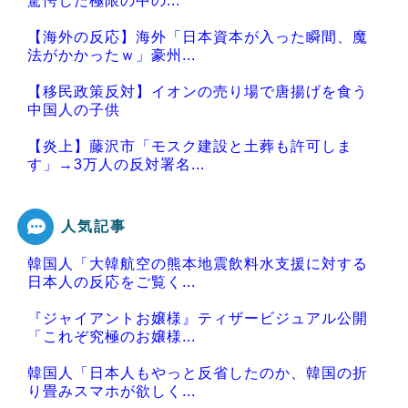
驚愕した極限の中の...
【海外の反応】海外「日本資本が入った瞬間、魔
法がかかったｗ」豪州...
【移民政策反対】イオンの売り場で唐揚げを食う
中国人の子供
【炎上】藤沢市「モスク建設と土葬も許可しま
す」→3万人の反対署名...
人気記事
韓国人「大韓航空の熊本地震飲料水支援に対する
Powered by livedoor 相互RSS
日本人の反応をご覧く...
『ジャイアントお嬢様』ティザービジュアル公開
「これぞ究極のお嬢様...
韓国人「日本人もやっと反省したのか、韓国の折
り畳みスマホが欲しく...