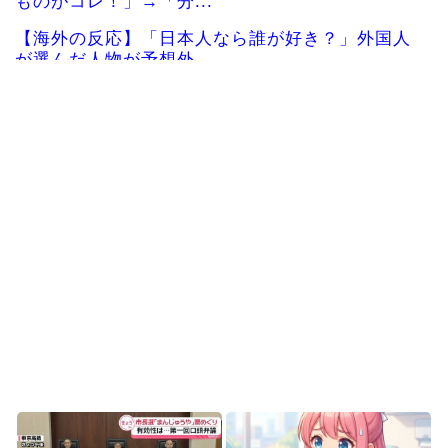
ものがコレ！」→「分...
【海外の反応】「日本人なら誰が好き？」外国人
が選んだ人物が予想外...
海外「全部日本の真似だったのか…」 日本の普通
のテレビ番組が最新...
韓国人「本日チームをサヨナラ負けさせたイ・ジ
ョンフの守備、ガチで...
韓国人「日本の関東地方、天気の近況を見てみよ
う」「ありえない」「...
海外「日本旅行で捺してきたスタンプをクッショ
ンカバーにしてみた！...
Powered by livedoor 相互RSS