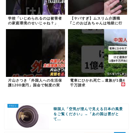
学校「いじめられるのは被害者
【ヤバすぎ】ムスリム介護職
の家庭環境のせいじゃね？」
｢このおばあちゃんは地獄に行
→2年放置いじめ被害者が適応
く｣
障害に...未だに加...
片山さつき「外国人への生活保
電車にひかれ死亡→遺族が1億4
護1200億円」国会で制度の実
千万請求
態を追及
韓国人「空気が澄んで見える日本の風景
をご覧ください」→「あの国は雲がと
て...