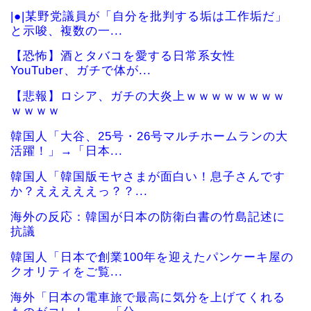
|●|某野党議員が「自分を批判する垢は工作垢だ」
と示唆、複数の一...
【恐怖】酒とタバコを愛する日常系女性
YouTuber、ガチで体が...
【悲報】ロシア、ガチの大炎上ｗｗｗｗｗｗｗｗ
ｗｗｗｗ
韓国人「大谷、25号・26号マルチホームランの大
活躍！」→「日本...
韓国人「韓国版モヤさまが面白い！息子さんです
か？えええええっ？？...
海外の反応：韓国が日本の防衛白書の竹島記述に
抗議
韓国人「日本で創業100年を迎えたパンケーキ屋の
クオリティをご覧...
海外「日本の電車旅で最高に気分を上げてくれる