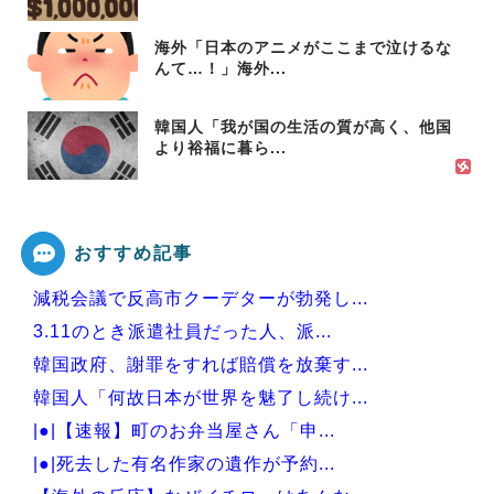
海外「日本のアニメがここまで泣けるな
んて…！」海外...
韓国人「我が国の生活の質が高く、他国
より裕福に暮ら...
おすすめ記事
減税会議で反高市クーデターが勃発し...
3.11のとき派遣社員だった人、派...
韓国政府、謝罪をすれば賠償を放棄す...
韓国人「何故日本が世界を魅了し続け...
|●|【速報】町のお弁当屋さん「申...
|●|死去した有名作家の遺作が予約...