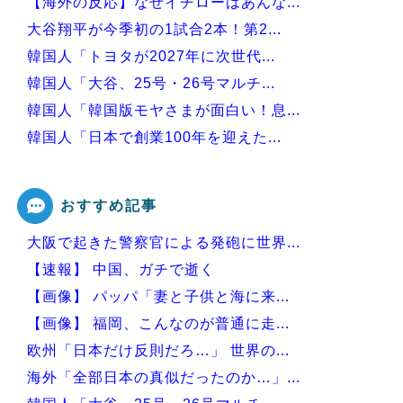
【海外の反応】なぜイチローはあんな...
大谷翔平が今季初の1試合2本！第2...
韓国人「トヨタが2027年に次世代...
韓国人「大谷、25号・26号マルチ...
韓国人「韓国版モヤさまが面白い！息...
韓国人「日本で創業100年を迎えた...
韓国人「本日チームをサヨナラ負けさ...
おすすめ記事
大阪で起きた警察官による発砲に世界...
Powered by livedoor 相互RSS
【速報】 中国、ガチで逝く
【画像】 パッパ「妻と子供と海に来...
【画像】 福岡、こんなのが普通に走...
欧州「日本だけ反則だろ…」 世界の...
海外「全部日本の真似だったのか…」...