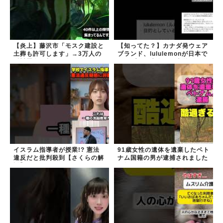
【炎上】藤沢市「モスク建設と
【知ってた？】カナダ発ウェア
土葬も許可します」→3万人の
ブランド、lululemonが日本で
反対署名も却下
オープン→店名は日本差別から
できた？
イスラム指導者が授業!? 憲法
91歳女性の遺体を遺棄したベト
違反だと批判殺到【さくらの解
ナム国籍の男が逮捕されました
説】
#移民 #外国人