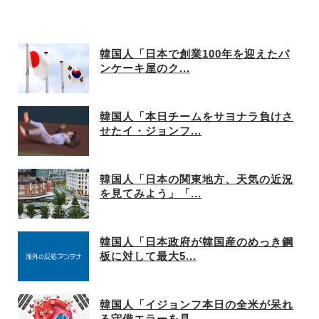
韓国人「日本で創業100年を迎えたパ
ンケーキ屋のク...
韓国人「本日チームをサヨナラ負けさ
せたイ・ジョンフ...
韓国人「日本の関東地方、天気の近況
を見てみよう」「...
韓国人「日本政府が韓国産のめっき鋼
板に対して最大5...
韓国人「イジョンフ本日の全米が呆れ
る守備エラーを見...