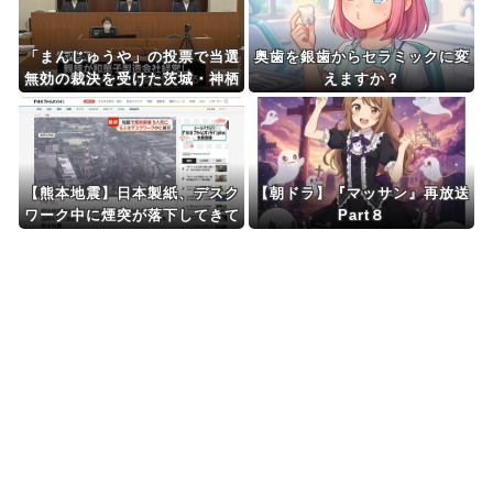
「まんじゅうや」の投票で当選
奥歯を銀歯からセラミックに変
無効の裁決を受けた茨城・神栖
えますか？
市長 県選挙管理委員会を訴訟
【熊本地震】日本製紙、デスク
【朝ドラ】『マッサン』再放送
ワーク中に煙突が落下してきて
Part８
6人死亡