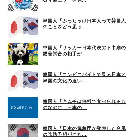
韓国人「ぶっちゃけ日本人って韓国人
のことをどう思っ...
中国人「サッカー日本代表の下半期の
親善試合の相手が...
韓国人「コンビニバイトで見る日本と
韓国の文化の違い...
韓国人「キムチは無料で食べられるも
のなのに、日本の...
韓国人「日本の気象庁が発表した台風
の進路予想がこち...