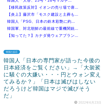
韓国人「大谷、25号・26号マルチ...
【移民政策反対】イオンの売り場で唐...
【炎上】藤沢市「モスク建設と土葬も...
韓国人「PSG、日本の鈴木彩艶に約...
韓国軍、対北朝鮮の最前線で重機関銃...
【知ってた？】カナダ発ウェアブラン...
韓国の反応
韓国人「日本の専門家が語った今後の
Powered by livedoor 相互RSS
日本経済をご覧ください」→「大袈裟
に騒ぐの大嫌い・・・円とウォン変え
てみるか？」「日本は滅びはしない
だろうけど韓国はマジで滅びそう
だ」
2022年6月23日