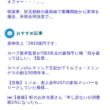
オファー・・・」...
韓国軍、対北朝鮮の最前線で重機関銃から実弾を
撤去、米韓合同演習で...
おすすめ記事
原神売上「2923億円です」
Powered by livedoor 相互RSS
カープ新井監督が7回3失点の森翔平に喝「殻を破
ってほしい」【監督...
スペインのレティシア王妃がアドルフォ・ドミン
ゲスの創立50周年本...
【悲報】ミノル、老人会RUSTの参加メンバーを
リークしていた模様...
|●|【速報】町のお弁当屋さん「申し訳ないが消費
税1%になったら...