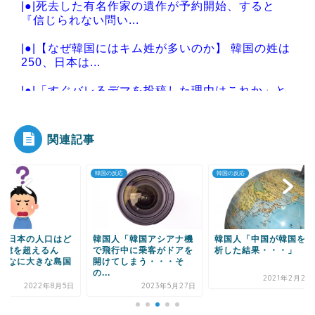
|●|死去した有名作家の遺作が予約開始、すると
『信じられない問い...
|●|【なぜ韓国にはキム姓が多いのか】 韓国の姓は
250、日本は...
|●|「すぐバレるデマを投稿した理由はこれか」と
拡散元の”賢さ”...
関連記事
の反応
韓国の反応
韓国の反応
Powered by livedoor 相互RSS
国人「韓国アシアナ機
韓国人「中国が韓国を分
韓国人「米国で日本
飛行中に乗客がドアを
析した結果・・・」
ヨタ車が韓国の現代
けてしまう・・・そ
亜車より圧倒的に売
.
て...
2021年2月26日
2023年5月27日
2024年8