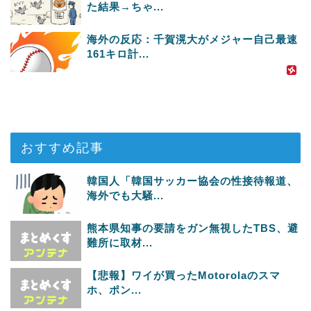
た結果→ちゃ...
海外の反応：千賀滉大がメジャー自己最速
161キロ計...
おすすめ記事
韓国人「韓国サッカー協会の性接待報道、
海外でも大騒...
熊本県知事の要請をガン無視したTBS、避
難所に取材...
【悲報】ワイが買ったMotorolaのスマ
ホ、ポン...