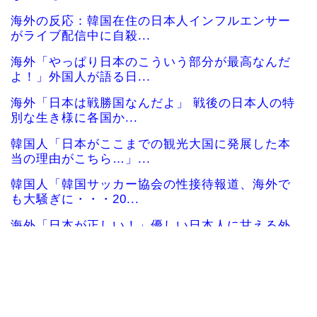
海外の反応：韓国在住の日本人インフルエンサー
がライブ配信中に自殺...
海外「やっぱり日本のこういう部分が最高なんだ
よ！」外国人が語る日...
海外「日本は戦勝国なんだよ」 戦後の日本人の特
別な生き様に各国か...
韓国人「日本がここまでの観光大国に発展した本
当の理由がこちら…」...
韓国人「韓国サッカー協会の性接待報道、海外で
も大騒ぎに・・・20...
海外「日本が正しい！」優しい日本人に甘える外
国人に海外が大騒ぎ
海外「”京都の鳥”は良いぞ」小規模だけどお勧め
な日本の観光名所／...
韓国人「日本の柴犬くん散歩中の暑さに耐えられ