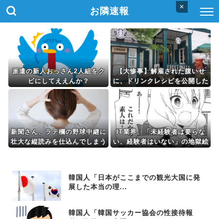
×
お隣速報
派遣の新人おっさん2人組をク
【大惨事】解雇された腹いせ
ビにしてええんか？
に、ドリンクレシピを公開した
スタバ元従業員 「ゴミ扱いす
るからこうなるｗｗｗｗｗｗ」
⇒！
新聞さん、ラテ欄の野球中継に
IT業界、「未経験者は要らな
壮大な縦読みを仕込んでしまう
い、経験者はいない」の地獄絵
wwwwwww
図にwww
韓国人「日本がここまでの観光大国に発
展した本当の理...
韓国人「韓国サッカー協会の性接待報