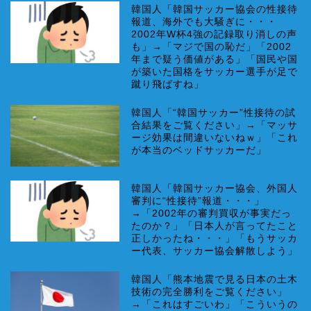
韓国人「韓国サッカー協会の性接待
報道、海外でも大騒ぎに・・・
2002年W杯4強の記録取り消しの声
も」→「マジで国の恥だ」「2002
年まで疑う価値がある」「国民や国
が築いた国格をサッカー選手が足で
蹴り飛ばすね」
韓国人「“韓国サッカー”性接待の試
合結果をご覧ください」→「マッサ
ージ効果は間違いないねｗ」「これ
が本当のベッドサッカーだ」
韓国人「韓国サッカー協会、外国人
審判に“性接待”報道・・・」
→「2002年の審判買収が事実だっ
たのか？」「日本人が言ってたこと
正しかったね・・・」「もうサッカ
ー代表、サッカー協会解散しよう」
韓国人「熊本地震で見る日本の土木
技術の完全勝利をご覧ください」
→「これはすごいわ」「こういうの