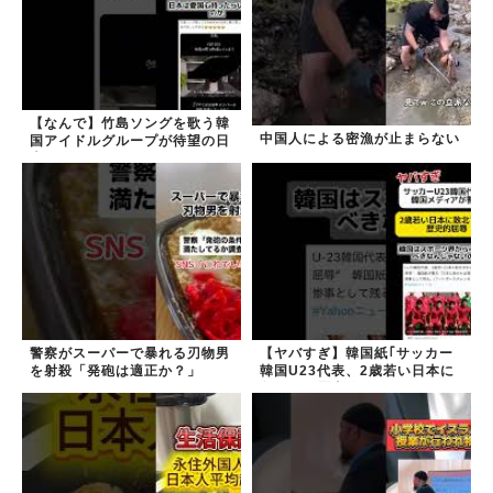
【なんで】竹島ソングを歌う韓
中国人による密漁が止まらない
国アイドルグループが待望の日
本デビュー
警察がスーパーで暴れる刃物男
【ヤバすぎ】韓国紙｢サッカー
を射殺「発砲は適正か？」
韓国U23代表、2歳若い日本に
負けると歴史的屈辱｣