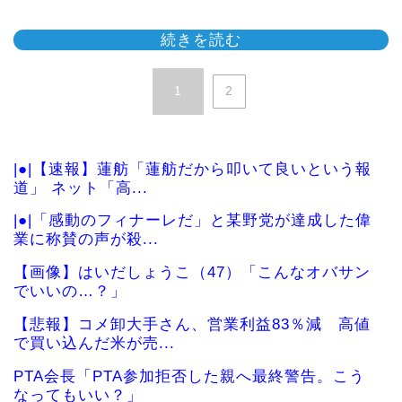
続きを読む
1
2
|●|【速報】蓮舫「蓮舫だから叩いて良いという報
道」 ネット「高...
|●|「感動のフィナーレだ」と某野党が達成した偉
業に称賛の声が殺...
【画像】はいだしょうこ（47）「こんなオバサン
でいいの…？」
【悲報】コメ卸大手さん、営業利益83％減 高値
で買い込んだ米が売...
PTA会長「PTA参加拒否した親へ最終警告。こう
なってもいい？」