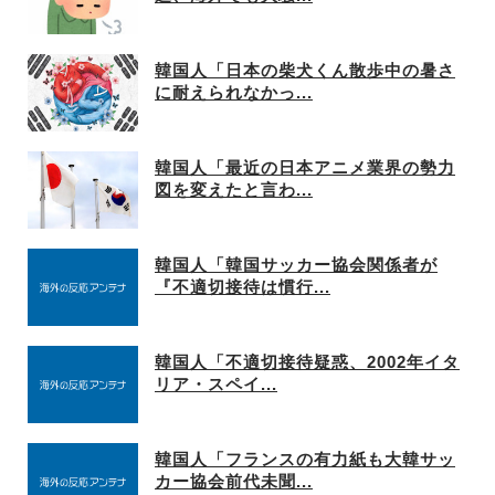
韓国人「日本の柴犬くん散歩中の暑さ
に耐えられなかっ...
韓国人「最近の日本アニメ業界の勢力
図を変えたと言わ...
韓国人「韓国サッカー協会関係者が
『不適切接待は慣行...
韓国人「不適切接待疑惑、2002年イタ
リア・スペイ...
韓国人「フランスの有力紙も大韓サッ
カー協会前代未聞...