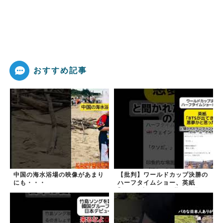
おすすめ記事
中国の海水浴場の映像があまり
【批判】ワールドカップ決勝の
にも・・・
ハーフタイムショー、英紙
｢BTSが出てきて悪夢かと思っ
た｣