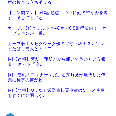
庁の捜査は立ち消える
【キン肉マン】540話感想 ついに刻の神が姿を現
す！そしてピノと...
カープ、3位ヤクルトと4G差でCS射程圏内！←カ
ープファンが一番...
カープ若手＆セクシー女優の〝寸止めキス〟ゾン
ビたばこ売人との『ア...
|●|【速報】蓮舫「蓮舫だから叩いて良いという報
道」 ネット「高...
|●|「感動のフィナーレだ」と某野党が達成した偉
業に称賛の声が殺...
|●|【悲報】Q：なぜ辺野古転覆事故の防カメ映像
をすぐに公開しな...
|●|韓国がサッカーの審判を買収したのはガチだっ
た！ 審判を性接...