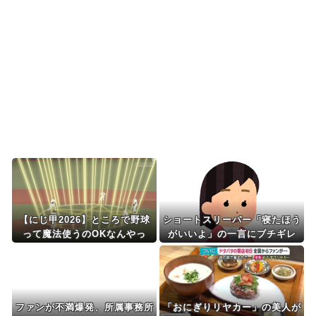
なかった結果」
韓国人「最近の日本アニメ業界の勢力図を変えた
と言われる作品がこち...
韓国人「韓国サッカー協会関係者が『不適切接待
は慣行だった』と衝撃...
Powered by livedoor 相互RSS
【にじ甲2026】ところで野球
ショートスリーパー「寝たほう
って魔法使うのOKなんやっ
がいいよ」の一言にブチギレ
け？
ファンが不満爆発、所属事務所
「おにぎりリヤカー」の美人が