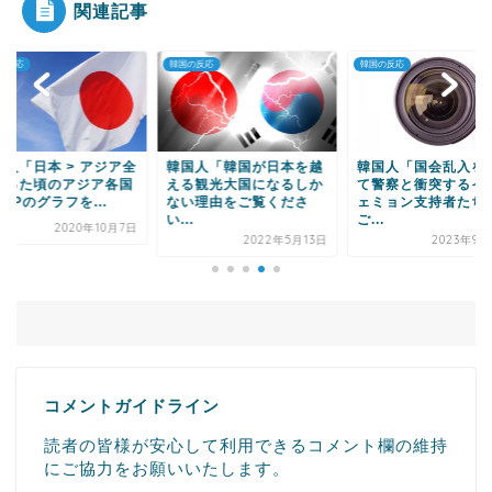
関連記事
の反応
韓国の反応
韓国の反応
Powered by livedoor 相互RSS
国人「日本 > アジア全
韓国人「韓国が日本を越
韓国人「国会乱入を
だった頃のアジア各国
える観光大国になるしか
て警察と衝突するイ
DPのグラフを...
ない理由をご覧くださ
ェミョン支持者たち
い...
ご...
2020年10月7日
2022年5月13日
2023年9月
コメントガイドライン
読者の皆様が安心して利用できるコメント欄の維持
にご協力をお願いいたします。