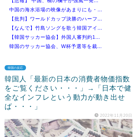
【悲報】 中国、橋の欄干が強風一発...
中国の海水浴場の映像があまりにも・...
【批判】ワールドカップ決勝のハーフ...
【なんで】竹島ソングを歌う韓国アイ...
【韓国サッカー協会】外国人審判約1...
韓国のサッカー協会、W杯予選等を裁...
韓国の反応
韓国人「最新の日本の消費者物価指数
Powered by livedoor 相互RSS
をご覧ください・・・」→「日本で健
全なインフレという動力が動き出せ
ば・・・」
2022年11月20日