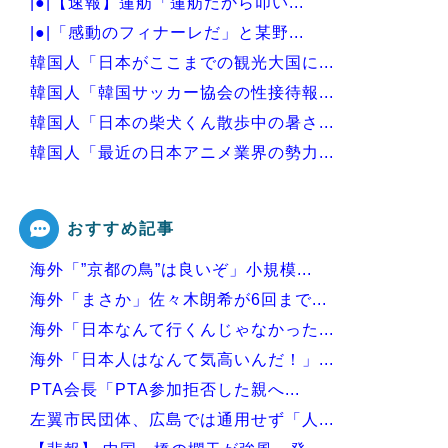
|●|【速報】蓮舫「蓮舫だから叩い...
|●|「感動のフィナーレだ」と某野...
韓国人「日本がここまでの観光大国に...
韓国人「韓国サッカー協会の性接待報...
韓国人「日本の柴犬くん散歩中の暑さ...
韓国人「最近の日本アニメ業界の勢力...
韓国人「韓国サッカー協会関係者が『...
おすすめ記事
海外「”京都の鳥”は良いぞ」小規模...
Powered by livedoor 相互RSS
海外「まさか」佐々木朗希が6回まで...
海外「日本なんて行くんじゃなかった...
海外「日本人はなんて気高いんだ！」...
PTA会長「PTA参加拒否した親へ...
左翼市民団体、広島では通用せず「人...