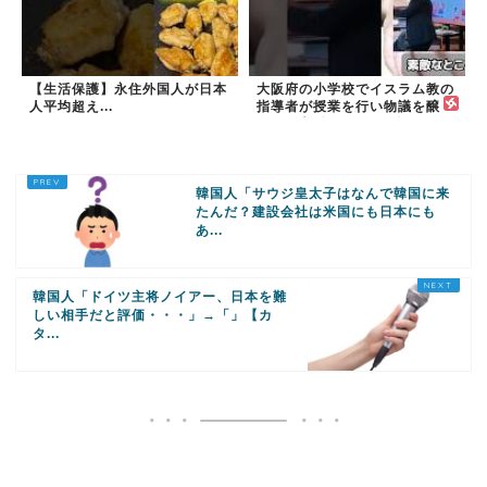
【生活保護】永住外国人が日本
大阪府の小学校でイスラム教の
人平均超え...
指導者が授業を行い物議を醸
す！ #大阪 #イスラム教 #モス
ク
韓国人「サウジ皇太子はなんで韓国に来
たんだ？建設会社は米国にも日本にも
あ...
韓国人「ドイツ主将ノイアー、日本を難
しい相手だと評価・・・」→「」【カ
タ...