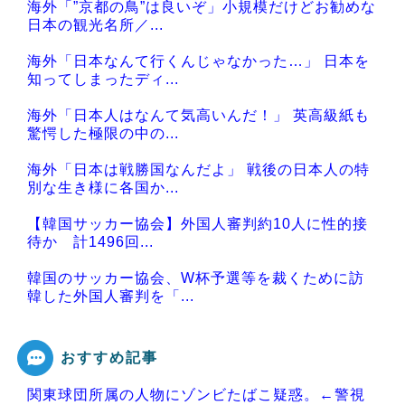
海外「”京都の鳥”は良いぞ」小規模だけどお勧めな
日本の観光名所／...
海外「日本なんて行くんじゃなかった…」 日本を
知ってしまったディ...
海外「日本人はなんて気高いんだ！」 英高級紙も
驚愕した極限の中の...
海外「日本は戦勝国なんだよ」 戦後の日本人の特
別な生き様に各国か...
【韓国サッカー協会】外国人審判約10人に性的接
待か 計1496回...
韓国のサッカー協会、W杯予選等を裁くために訪
韓した外国人審判を「...
おすすめ記事
関東球団所属の人物にゾンビたばこ疑惑。←警視
Powered by livedoor 相互RSS