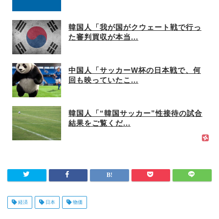
韓国人「我が国がクウェート戦で行っ
た審判買収が本当...
中国人「サッカーW杯の日本戦で、何
回も映っていたこ...
韓国人「“韓国サッカー”性接待の試合
結果をご覧くだ...
経済
日本
物価