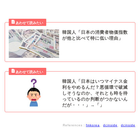
韓国人「日本の消費者物価指数
が他と比べて特に低い理由」
韓国人「日本はいつマイナス金
利をやめるんだ？悪循環で破滅
しそうなのか、それとも時を待
っているのか判断がつかないん
だが・・・」→「」
References：
fmkorea
、
dcinside
、
dcinside