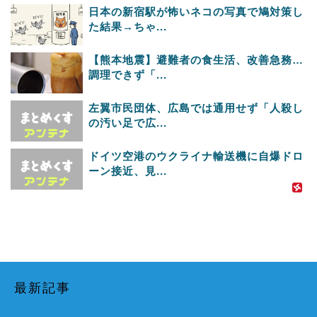
日本の新宿駅が怖いネコの写真で鳩対策し
た結果→ちゃ...
【熊本地震】避難者の食生活、改善急務…
調理できず「...
左翼市民団体、広島では通用せず「人殺し
の汚い足で広...
ドイツ空港のウクライナ輸送機に自爆ドロ
ーン接近、見...
最新記事