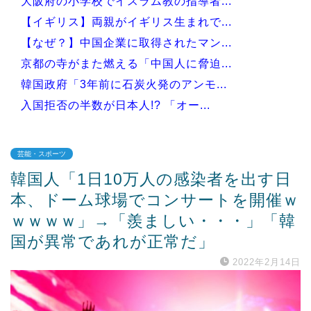
大阪府の小学校でイスラム教の指導者...
【イギリス】両親がイギリス生まれで...
【なぜ？】中国企業に取得されたマン...
京都の寺がまた燃える「中国人に脅迫...
韓国政府「3年前に石炭火発のアンモ...
入国拒否の半数が日本人!? 「オー...
芸能・スポーツ
韓国人「1日10万人の感染者を出す日
Powered by livedoor 相互RSS
本、ドーム球場でコンサートを開催ｗ
ｗｗｗｗ」→「羨ましい・・・」「韓
国が異常であれが正常だ」
2022年2月14日