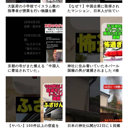
大阪府の小学校でイスラム教の
【なぜ？】中国企業に取得され
指導者が授業を行い物議を醸
たマンション、日本人が出てい
す！ #大阪 #イスラム教 #モス
きネパール人で埋まる
ク
京都の寺がまた燃える「中国人
神社に住み着いていたネパール
に脅迫されていた」
国籍の男が逮捕されました #移
民 #外国人
【ヤバい】100件以上の窃盗を
日本の神社仏閣が22日に１回燃