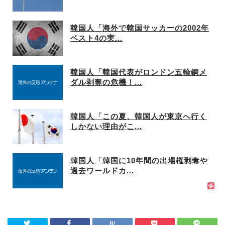
韓国人「海外で韓国サッカーの2002年
ベスト4の実...
韓国人「韓国代表がロンドン五輪銅メ
ダル剥奪の危機！...
韓国人「この夏、韓国人が東京へ行く
しかない理由がこ...
韓国人「韓国に10年間の出場権剥奪や
過去ワールドカ...