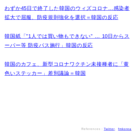
わずか45日で終了した韓国のウィズコロナ…感染者
拡大で屈服、防疫規則強化を選択＝韓国の反応
韓国紙「”1人では買い物もできない” … 10日からス
ーパー等 防疫パス施行」韓国の反応
韓国のカフェ、新型コロナワクチン未接種者に「黄
色いステッカー」差別議論＝韓国
References：
Twitter
、
fmkorea