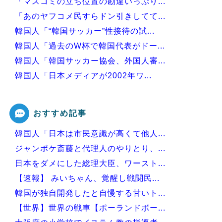
「マスコミの立ち位置の勘違いっぷり...
「あのヤフコメ民すらドン引きしてて...
韓国人「“韓国サッカー”性接待の試...
韓国人「過去のW杯で韓国代表がドー...
韓国人「韓国サッカー協会、外国人審...
韓国人「日本メディアが2002年ワ...
韓国人「韓国サッカー協会の接待問題...
おすすめ記事
韓国人「日本は市民意識が高くて他人...
Powered by livedoor 相互RSS
ジャンポケ斎藤と代理人のやりとり、...
日本をダメにした総理大臣、ワースト...
【速報】 みいちゃん、覚醒し戦闘民...
韓国が独自開発したと自慢する甘いト...
【世界】世界の戦車【ポーランドボー...