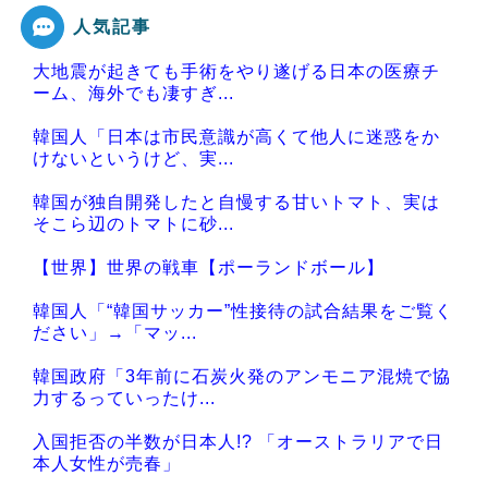
人気記事
大地震が起きても手術をやり遂げる日本の医療チ
Powered by livedoor 相互RSS
ーム、海外でも凄すぎ...
韓国人「日本は市民意識が高くて他人に迷惑をか
けないというけど、実...
韓国が独自開発したと自慢する甘いトマト、実は
そこら辺のトマトに砂...
【世界】世界の戦車【ポーランドボール】
韓国人「“韓国サッカー”性接待の試合結果をご覧く
ださい」→「マッ...
韓国政府「3年前に石炭火発のアンモニア混焼で協
力するっていったけ...
入国拒否の半数が日本人!? 「オーストラリアで日
本人女性が売春」