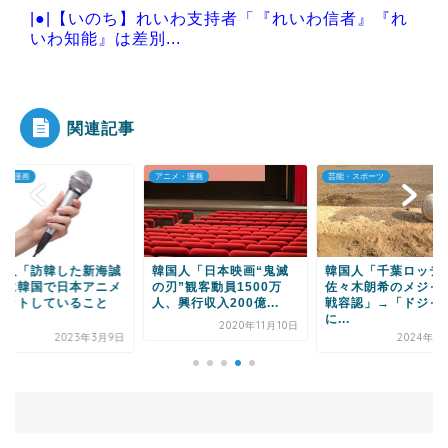
|●|【いのち】れいわ支持者「『れいわ信者』『れ
いわ知能』は差別...
|●|【熊本地震】オールドメディアでは、絶っっっ
っっ対に流れない...
関連記事
メ・漫画
アニメ・漫画
芸能・スポーツ
Powered by livedoor 相互RSS
国人「訪韓した新海誠
韓国人「日本映画“鬼滅
韓国人「千葉ロッテ
督に韓国で日本アニメ
の刃”観客動員1500万
佐々木朗希のメジャ
ヒットしていること
人、興行収入200億...
戦容認」→「ドジャ
.
に...
2020年11月10日
2023年3月9日
2024年1