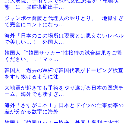
京大病院、手術ミスで50代女性患者を「植物状
態」に 脳腫瘍摘出手...
ジャンポケ斎藤と代理人のやりとり、「地獄すぎ
て完全にコントになっ...
海外「日本のこの場所は現実とは思えないレベル
で美しい…！」外国人...
韓国人「“韓国サッカー”性接待の試合結果をご覧
ください」→「マッ...
韓国人「過去のW杯で韓国代表がドーピング検査
をすり抜けるように注...
大地震が起きても手術をやり遂げる日本の医療チ
ーム、海外でも凄すぎ...
海外「さすが日本！」日本とドイツの仕事効率の
差が分かる数字に海外...
韓国人「韓国サッカー協会、外国人審判に“性接
待”報道・・・」→「...