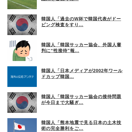
韓国人「過去のW杯で韓国代表がドー
ピング検査をすり...
韓国人「韓国サッカー協会、外国人審
判に“性接待”報...
韓国人「日本メディアが2002年ワール
ドカップ韓国...
韓国人「韓国サッカー協会の接待問題
が今日まで大騒ぎ...
韓国人「熊本地震で見る日本の土木技
術の完全勝利をご...