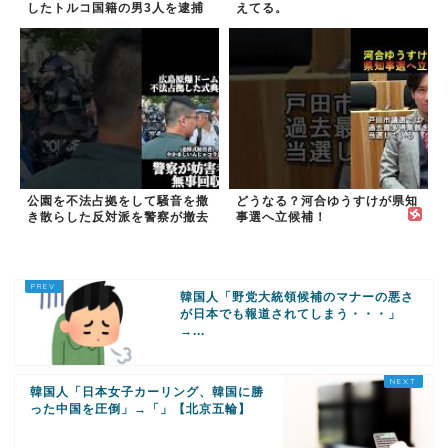
したトルコ国籍の男3人を逮捕
えてる。
#移民 #外国人
公園を不法占拠をして騒音を撒
どうなる？河合ゆうすけが県知
き散らした反対派を警察が撤去
事選へ立候補！
しました！
韓国人「野党大統領候補のマナーの悪さ
が日本でも報道されてしまう・・・」
→...
韓国人「日本女子カーリング、韓国に勝
った中国を圧倒」→「」【北京五輪】