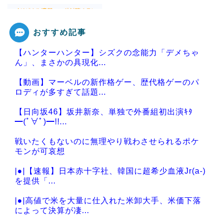
おすすめ記事
Powered by livedoor 相互RSS
【ハンターハンター】シズクの念能力「デメちゃ
ん」、まさかの具現化...
【動画】マーベルの新作格ゲー、歴代格ゲーのパ
ロディが多すぎて話題...
【日向坂46】坂井新奈、単独で外番組初出演ｷﾀ
━(ﾟ∀ﾟ)━!!...
戦いたくもないのに無理やり戦わさせられるポケ
モンが可哀想
|●|【速報】日本赤十字社、韓国に超希少血液Jr(a-)
を提供「...
|●|高値で米を大量に仕入れた米卸大手、米価下落
によって決算が凄...