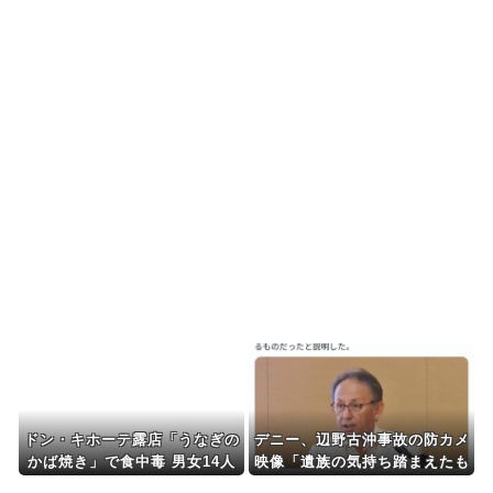
韓国人「日本メディアが2002年ワールドカップ韓
国準決勝も調査す...
韓国人「韓国サッカー協会の接待問題が今日まで
大騒ぎにならなかった...
【海外の反応】ベトナム人「ベトナムは先進国よ
りも数学に秀でている...
海外10代「日本を好意的に見ている？それとも否
定的に見ている？投...
Powered by livedoor 相互RSS
ドン・キホーテ露店「うなぎの
デニー、辺野古沖事故の防カメ
かば焼き」で食中毒 男女14人
映像「遺族の気持ち踏まえたも
が発熱や腹痛など訴え…サルモ
のかくみ取り切れず」