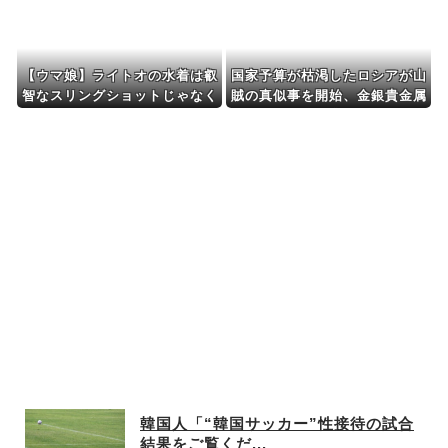
ネラ属の菌検出
【ウマ娘】ライトオの水着は叡
国家予算が枯渇したロシアが山
智なスリングショットじゃなく
賊の真似事を開始、金銀貴金属
て多分これ。
じゃなくて自動車とかってとこ
ろがリアリティありすぎる……
韓国人「“韓国サッカー”性接待の試合
結果をご覧くだ...