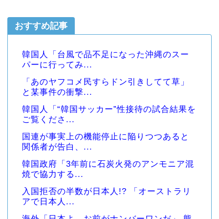
おすすめ記事
韓国人「台風で品不足になった沖縄のスー
パーに行ってみ...
「あのヤフコメ民すらドン引きしてて草」
と某事件の衝撃...
韓国人「“韓国サッカー”性接待の試合結果を
ご覧くださ...
国連が事実上の機能停止に陥りつつあると
関係者が告白、...
韓国政府「3年前に石炭火発のアンモニア混
焼で協力する...
入国拒否の半数が日本人!? 「オーストラリ
アで日本人...
海外「日本よ、お前がナンバーワンだ」 熊