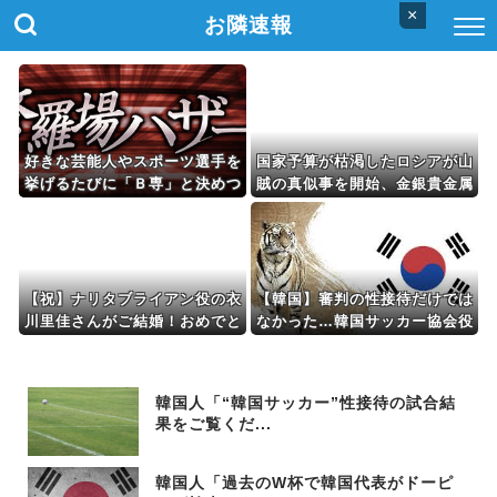
×
お隣速報
好きな芸能人やスポーツ選手を
国家予算が枯渇したロシアが山
挙げるたびに「Ｂ専」と決めつ
賊の真似事を開始、金銀貴金属
けられる私。ちゃんと否定して
じゃなくて自動車とかってとこ
も聞く耳を持たれず…
ろがリアリティありすぎる……
【祝】ナリタブライアン役の衣
【韓国】審判の性接待だけでは
川里佳さんがご結婚！おめでと
なかった…韓国サッカー協会役
うございます！
職員、遊興・ゴルフに2億ウォ
ン・・・
韓国人「“韓国サッカー”性接待の試合結
果をご覧くだ...
韓国人「過去のW杯で韓国代表がドーピ