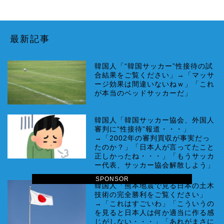
最新記事
韓国人「“韓国サッカー”性接待の試
合結果をご覧ください」→「マッサ
ージ効果は間違いないねｗ」「これ
が本当のベッドサッカーだ」
韓国人「韓国サッカー協会、外国人
審判に“性接待”報道・・・」
→「2002年の審判買収が事実だっ
たのか？」「日本人が言ってたこと
正しかったね・・・」「もうサッカ
ー代表、サッカー協会解散しよう」
SPONSOR
韓国人「熊本地震で見る日本の土木
技術の完全勝利をご覧ください」
→「これはすごいわ」「こういうの
を見ると日本人は何か適当に作る感
じがしない・・・」「あれがまさに